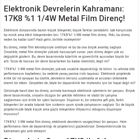
si
nsatörler
ç 25W
od
Elektronik Devrelerin Kahramanı:
17K8 %1 1/4W Metal Film Direnç!
ndansatör
ç 3W
ç
Elektronik dünyasında bazen küçük bileşenler, büyük farklar yaratabilir. İşte karşınızda
ver
d Kondansatörler
ç 4W
bu minik ama etkili bileşenlerden biri: 17K8 %1 1/4W metal film direnç. Peki, bu direnç
neden bu kadar özel? Hadi gelin, birlikte inceleyelim!
Bu direnç, metal film teknolojisiyle üretiliyor ve bu da ona birçok avantaj sağlıyor.
si
ansatör
ç 6W
Öncelikle, metal film dirençler yüksek hassasiyet sunar; yani direnç değeri çok az
değişiklik gösterir. Bu, devre tasarımında tutarlılık ve güvenilirlik açısından büyük bir
artı. Sizce de hassas bir devre tasarlarken bu kadar önemlidir, değil mi?
si
Kondansatör
ç 7W
d
17K8 %1 1/4W metal film dirençler, yüksek sıcaklık dayanıklılığı ile bilinir. Isı altında bile
performansını kaybetmez, bu nedenle yavaş yanma riski taşımaz. Elektronik projelerde
kritik bir rol oynayan bu özellik, devrelerin ömrünü uzatmakta ve arızaları önlemekte
isi
ansatör
ç 8W
önemli bir etken. Gerçekten de, böyle bir dayanıklılık her mühendis için bir hayal değil mi?
Görünüşte basit olan bu direnç, aslında karmaşık elektronik işlemlerin bir parçası. Birçok
si
ster AXİAL Kondansatör
ç 9W
devre tasarımında, sinyalin düzgün bir şekilde iletilmesi ve stabil bir çalışma
sağlanması için kritik bir işlevi bulunuyor. Düşünün ki, bir orkestra şefi gibi, farklı
bileşenleri bir arada tutarak tüm sistemin uyum içinde çalışmasını sağlıyor. Siz de büyük
projelerinizde böyle küçük ama güçlü bileşenlere ihtiyacınız olduğunu düşünüyor
risi
ndansatörler
musunuz?
17K8 %1 1/4W metal film direnç, elektronik devrelerin vazgeçilmez bir parçası. Hem
isi
atör
performansı hem de dayanıklılığı ile projelerinizi güçlendiriyor. Deneyimlerinizde bu
kahramanı göz ardı etmeyin!