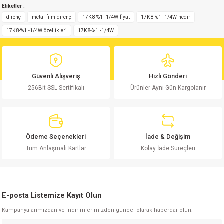
Etiketler :
yetersiz gördüğünüz noktaları öneri formunu kullanarak tarafımıza
Yorum Yaz
iletebilirsiniz.
direnç
metal film direnç
17K8-%1 -1/4W fiyat
17K8-%1 -1/4W nedir
Görüş ve önerileriniz için teşekkür ederiz.
17K8-%1 -1/4W özellikleri
17K8-%1 -1/4W
Ürün resmi kalitesiz, bozuk veya görüntülenemiyor.
Ürün açıklamasında eksik bilgiler bulunuyor.
Güvenli Alışveriş
Hızlı Gönderi
Ürün bilgilerinde hatalar bulunuyor.
256Bit SSL Sertifikalı
Ürünler Aynı Gün Kargolanır
Ürün fiyatı diğer sitelerden daha pahalı.
Bu ürüne benzer farklı alternatifler olmalı.
Ödeme Seçenekleri
İade & Değişim
Tüm Anlaşmalı Kartlar
Kolay İade Süreçleri
Gönder
E-posta Listemize Kayıt Olun
Kampanyalarımızdan ve indirimlerimizden güncel olarak haberdar olun.