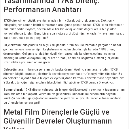
Tasarımlarında 17K8 Direnç:
Performansın Anahtarı
isi
17K8 direncin en büyük avantajlarından biri, yüksek doğruluk oranıdır. Elektronik
bileşenler, her zaman belirli bir tolerans aralığında çalışır. Ancak 17K8 ile bu toleranslar
erisi
minimize edilir. Böylece, devrenizdeki her bir voltaj ve akım değeri kesin bir şekilde
kontrol altında tutulur. Bunu bir araba motoru gibi düşünün; ne kadar iyi ayarlanmışsa, o
kadar sorunsuz çalışır, değil mi?
releri
Isı, elektronik bileşenlerin en büyük düşmanıdır. Yüksek ısı, zamanla parçaların hasar
görmesine veya işlevselliğini kaybetmesine neden olabilir. İşte burada 17K8 direnç
devreye girer. Gelişmiş ısı dağıtım özellikleri sayesinde bu direnç, optimal çalışma
P MARKA)
sıcaklığını korur ve dayanıklılığını artırır. Yani, sanki bir soğutma sistemi gibi, devre
üzerindeki aşırı ısının önüne geçer!
Geleceğin tasarımlarında yer alan bir başka önemli özellik, alan tasarrufudur. 17K8
direncin küçük boyutları, elektronik devrelerde yerden tasarruf etmeyi mümkün kılar. Bu
da demektir ki, daha fazla bileşen ekleyebilir, daha karmaşık devreler tasarlayabilirsiniz.
Yüksek güç yoğunluğu, modern teknolojinin itici gücü ve 17K8 burada öne çıkıyor.
Sonuç olarak
, 17K8 direnç, yalnızca bir bileşen değil, geleceğin elektronik tasarımlarının
kalbinde atan bir yapıdır. Verimlilik ve güvenilirlik sunarak, mühendislerin hayalini
kurduğu devreleri gerçeğe dönüştürmelerine yardımcı oluyor. Bu nedenle, tasarımcıların
bu dirençle tanışması şart!
Metal Film Dirençlerle Güçlü ve
Güvenilir Devreler Oluşturmanın