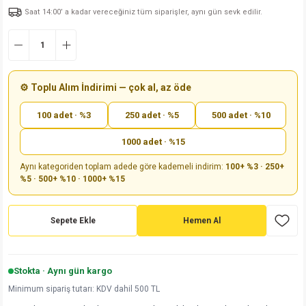
Saat 14:00’ a kadar vereceğiniz tüm siparişler, aynı gün sevk edilir.
md
risi
Klemens 180C
nsatör
erisi
renç %5 2W
Kılıf
risi
Klemens 90C
atör
risi
enç 1/8w
Kılıf
i
satör
risi
enç %1 1/2W
k kapasitör
⚙️ Toplu Alım İndirimi — çok al, az öde
100 adet · %3
250 adet · %5
500 adet · %10
si
atör
risi
enç %1 1/4W
1000 adet · %15
si
tör
risi
renç 1/2W
ad
iyot
Aynı kategoriden toplam adede göre kademeli indirim:
100+ %3 · 250+
%5 · 500+ %10 · 1000+ %15
si
atör
Serisi
renç 10W
isi
satör
Serisi
enç 1W
r 1206 Kılıf
Sepete Ekle
Hemen Al
 Serisi,45 Serisi
atör
Serisi
renç 20W
 1206 Kılıf - 25 Adet
iyot
Stokta · Aynı gün kargo
risi
tör
isi
enç 2W
 402 Kılıf
Minimum sipariş tutarı: KDV dahil 500 TL