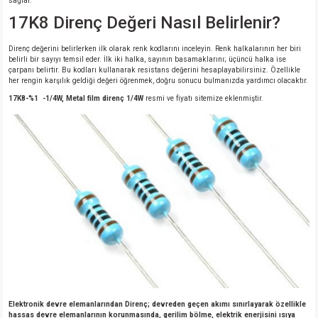
sağlar.
17K8 Direnç Değeri Nasıl Belirlenir?
Direnç değerini belirlerken ilk olarak renk kodlarını inceleyin. Renk halkalarının her biri
belirli bir sayıyı temsil eder. İlk iki halka, sayının basamaklarını; üçüncü halka ise
çarpanı belirtir. Bu kodları kullanarak resistans değerini hesaplayabilirsiniz. Özellikle
her rengin karşılık geldiği değeri öğrenmek, doğru sonucu bulmanızda yardımcı olacaktır.
17K8-%1 -1/4W, Metal film direnç 1/4W
resmi ve fiyatı sitemize eklenmiştir.
Elektronik devre elemanlarından Direnç; devreden geçen akımı sınırlayarak özellikle
hassas devre elemanlarının korunmasında, gerilim bölme, elektrik enerjisini ısıya