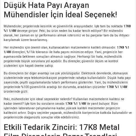
Düşük Hata Payı Arayan
Mühendisler İçin İdeal Seçenek!
Mühendisler, projelerinde kesinlik ve güvenilirlik arayışındadır. İşte tam bu noktada
17K8
%1 1/4W
devreye giriyor. Peki, bu ürün neden bu kadar tercih ediliyor? Bir mühendis
olarak, her zaman en iyi performansı almak istersiniz ve bu parçalar tam da bu ihtiyacı
karşılamak üzere tasarlanmış.
Her mühendis için önemli olan, kullanacakları malzemelerin kaliteli olmasıdır.
17K8 %1
1/4W
dirençleri, %1’lik toleransı ile hata payını minimize ediyor. Yani, projenizin her
aşamasında beklenen sonuçları almanızı sağlıyor. Herhangi bir hata, mühendislik
projelerinde büyük sorunlara yol açabilir. Bu dirençler, güvenilir ölçüm ve kontrol
sistemleri için hayati öneme sahip.
Bu dirençlerin bir diğer avantajı ise çok yönlülüğüdür. Elektronik devrelerde, otomasyon
sistemlerinde veya telekomünikasyon projelerinde rahatça kullanılabilir. Düşük hata payı
sayesinde, çeşitli uygulamalarda tutarlı performans gösterirler. Yani, bu mühendislerin
projelerinde %100 güvenilirlik aradığı bir durumda, aradıkları çözümler
17K8 %1 1/4W
ürünlerinde gizli.
Peki, mühendisler için ideal seçenekler nelerdir? Kullanılan malzemelerin kalitesi ne
kadar önemli? İşte tüm bu soruların cevabı
17K8 %1 1/4W
ile yanıt buluyor. Büro
işlerinden laboratuvar çalışmalarına kadar, yüksek kaliteli malzemeler projenizin
kalitesini artırır. Doğru seçimler yaparak, mühendislik kariyerinize katkıda bulunabilir ve
projelerinizde olağanüstü sonuçlar elde edebilirsiniz.
Etkili Tedarik Zinciri: 17K8 Metal