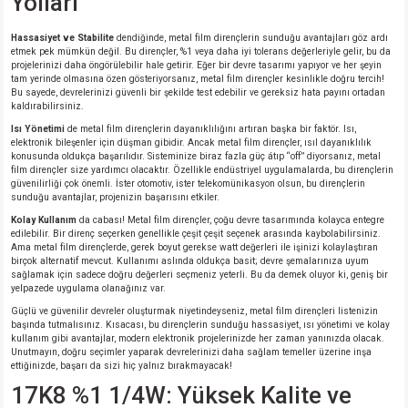
Yolları
Hassasiyet ve Stabilite
dendiğinde, metal film dirençlerin sunduğu avantajları göz ardı
etmek pek mümkün değil. Bu dirençler, %1 veya daha iyi tolerans değerleriyle gelir, bu da
projelerinizi daha öngörülebilir hale getirir. Eğer bir devre tasarımı yapıyor ve her şeyin
tam yerinde olmasına özen gösteriyorsanız, metal film dirençler kesinlikle doğru tercih!
Bu sayede, devrelerinizi güvenli bir şekilde test edebilir ve gereksiz hata payını ortadan
kaldırabilirsiniz.
Isı Yönetimi
de metal film dirençlerin dayanıklılığını artıran başka bir faktör. Isı,
elektronik bileşenler için düşman gibidir. Ancak metal film dirençler, ısıl dayanıklılık
konusunda oldukça başarılıdır. Sisteminize biraz fazla güç átıp “off” diyorsanız, metal
film dirençler size yardımcı olacaktır. Özellikle endüstriyel uygulamalarda, bu dirençlerin
güvenilirliği çok önemli. İster otomotiv, ister telekomünikasyon olsun, bu dirençlerin
sunduğu avantajlar, projenizin başarısını etkiler.
Kolay Kullanım
da cabası! Metal film dirençler, çoğu devre tasarımında kolayca entegre
edilebilir. Bir direnç seçerken genellikle çeşit çeşit seçenek arasında kaybolabilirsiniz.
Ama metal film dirençlerde, gerek boyut gerekse watt değerleri ile işinizi kolaylaştıran
birçok alternatif mevcut. Kullanımı aslında oldukça basit; devre şemalarınıza uyum
sağlamak için sadece doğru değerleri seçmeniz yeterli. Bu da demek oluyor ki, geniş bir
yelpazede uygulama olanağınız var.
Güçlü ve güvenilir devreler oluşturmak niyetindeyseniz, metal film dirençleri listenizin
başında tutmalısınız. Kısacası, bu dirençlerin sunduğu hassasiyet, ısı yönetimi ve kolay
kullanım gibi avantajlar, modern elektronik projelerinizde her zaman yanınızda olacak.
Unutmayın, doğru seçimler yaparak devrelerinizi daha sağlam temeller üzerine inşa
ettiğinizde, başarı da sizi hiç yalnız bırakmayacak!
17K8 %1 1/4W: Yüksek Kalite ve