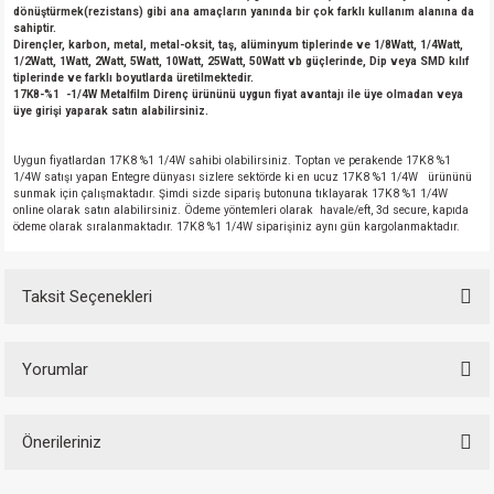
dönüştürmek(rezistans) gibi ana amaçların yanında bir çok farklı kullanım alanına da
sahiptir.
Dirençler, karbon, metal, metal-oksit, taş, alüminyum tiplerinde ve 1/8Watt, 1/4Watt,
1/2Watt, 1Watt, 2Watt, 5Watt, 10Watt, 25Watt, 50Watt vb güçlerinde, Dip veya SMD kılıf
tiplerinde ve farklı boyutlarda üretilmektedir.
17K8-%1 -1/4W Metalfilm Direnç ürününü uygun fiyat avantajı ile üye olmadan veya
üye girişi yaparak satın alabilirsiniz.
Uygun fiyatlardan 17K8 %1 1/4W sahibi olabilirsiniz. Toptan ve perakende 17K8 %1
1/4W satışı yapan Entegre dünyası sizlere sektörde ki en ucuz 17K8 %1 1/4W ürününü
sunmak için çalışmaktadır. Şimdi sizde sipariş butonuna tıklayarak 17K8 %1 1/4W
online olarak satın alabilirsiniz. Ödeme yöntemleri olarak havale/eft, 3d secure, kapıda
ödeme olarak sıralanmaktadır. 17K8 %1 1/4W siparişiniz aynı gün kargolanmaktadır.
Taksit Seçenekleri
Yorumlar
Önerileriniz
Bu ürüne ilk yorumu siz yapın!
Bu ürünün fiyat bilgisi, resim, ürün açıklamalarında ve diğer konularda