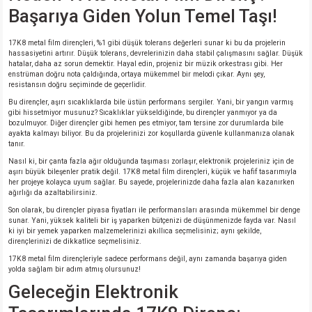
Başarıya Giden Yolun Temel Taşı!
isi
17K8 metal film dirençleri, %1 gibi düşük tolerans değerleri sunar ki bu da projelerin
hassasiyetini artırır. Düşük tolerans, devrelerinizin daha stabil çalışmasını sağlar. Düşük
hatalar, daha az sorun demektir. Hayal edin, projeniz bir müzik orkestrası gibi. Her
si
enstrüman doğru nota çaldığında, ortaya mükemmel bir melodi çıkar. Aynı şey,
resistansın doğru seçiminde de geçerlidir.
isi
Bu dirençler, aşırı sıcaklıklarda bile üstün performans sergiler. Yani, bir yangın varmış
gibi hissetmiyor musunuz? Sıcaklıklar yükseldiğinde, bu dirençler yanmıyor ya da
bozulmuyor. Diğer dirençler gibi hemen pes etmiyor, tam tersine zor durumlarda bile
ayakta kalmayı biliyor. Bu da projelerinizi zor koşullarda güvenle kullanmanıza olanak
isi
tanır.
Nasıl ki, bir çanta fazla ağır olduğunda taşıması zorlaşır, elektronik projeleriniz için de
risi
aşırı büyük bileşenler pratik değil. 17K8 metal film dirençleri, küçük ve hafif tasarımıyla
her projeye kolayca uyum sağlar. Bu sayede, projelerinizde daha fazla alan kazanırken
ağırlığı da azaltabilirsiniz.
risi
Son olarak, bu dirençler piyasa fiyatları ile performansları arasında mükemmel bir denge
sunar. Yani, yüksek kaliteli bir iş yaparken bütçenizi de düşünmenizde fayda var. Nasıl
ki iyi bir yemek yaparken malzemelerinizi akıllıca seçmelisiniz; aynı şekilde,
si
dirençlerinizi de dikkatlice seçmelisiniz.
17K8 metal film dirençleriyle sadece performans değil, aynı zamanda başarıya giden
yolda sağlam bir adım atmış olursunuz!
si
Geleceğin Elektronik
risi