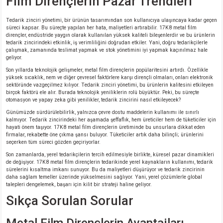
Film Dirençlerin Pazar Trendleri
Tedarik zinciri yönetimi, bir ürünün tasarımından son kullanıcıya ulaşıncaya kadar geçen
süreci kapsar. Bu süreçte yapılan her hata, maliyetleri artırabilir. 17K8 metal film
dirençler, endüstride yaygın olarak kullanılan yüksek kaliteli bileşenlerdir ve bu ürünlerin
tedarik zincirindeki etkinlik, iş verimliliğini doğrudan etkiler. Yani, doğru tedarikçilerle
çalışmak, zamanında teslimat yapmak ve stok yönetimini iyi yapmak kaçınılmaz hale
geliyor.
Son yıllarda teknolojik gelişmeler, metal film dirençlerin popülaritesini artırdı. Özellikle
yüksek sıcaklık, nem ve diğer çevresel faktörlere karşı dirençli olmaları, onları elektronik
sektöründe vazgeçilmez kılıyor. Tedarik zinciri yönetimi, bu ürünlerin kalitesini etkileyen
birçok faktörü ele alır. Burada teknolojik yeniliklerin rolü büyüktür. Peki, bu süreçte
otomasyon ve yapay zeka gibi yenilikler, tedarik zincirini nasıl etkileyecek?
Günümüzde sürdürülebilirlik, yalnızca çevre dostu maddelerin kullanımı ile sınırlı
kalmıyor. Tedarik zincirindeki her aşamada şeffaflık, hem üreticiler hem de tüketiciler için
hayati önem taşıyor. 17K8 metal film dirençlerin üretiminde bu unsurlara dikkat eden
firmalar, rekabette öne çıkma şansı buluyor. Tüketiciler artık daha bilinçli; ürünlerini
seçerken tüm süreci gözden geçiriyorlar.
Son zamanlarda, yerel tedarikçilerin tercih edilmesiyle birlikte, küresel pazar dinamikleri
de değişiyor. 17K8 metal film dirençlerin tedarikinde yerel kaynakların kullanımı, tedarik
sürelerini kısaltma imkanı sunuyor. Bu da maliyetleri düşürüyor ve tedarik zincirinin
daha sağlam temeller üzerinde yükselmesini sağlıyor. Yani, yerel çözümlerle global
talepleri dengelemek, başarı için kilit bir strateji haline geliyor.
Sıkça Sorulan Sorular