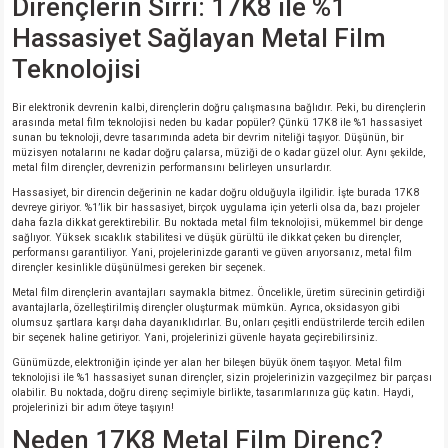
Dirençlerin Sırrı: 17K8 ile %1
si
ansatör
 Kılıf
Hassasiyet Sağlayan Metal Film
si
a Tipi Kondansatör
 Kılıf
Teknolojisi
risi
Tipi Kondansatör
 Kılıf
Bir elektronik devrenin kalbi, dirençlerin doğru çalışmasına bağlıdır. Peki, bu dirençlerin
arasında metal film teknolojisi neden bu kadar popüler? Çünkü 17K8 ile %1 hassasiyet
sunan bu teknoloji, devre tasarımında adeta bir devrim niteliği taşıyor. Düşünün, bir
si
nsatör
 Kılıf
müzisyen notalarını ne kadar doğru çalarsa, müziği de o kadar güzel olur. Aynı şekilde,
metal film dirençler, devrenizin performansını belirleyen unsurlardır.
Hassasiyet, bir direncin değerinin ne kadar doğru olduğuyla ilgilidir. İşte burada 17K8
si
r 1206 Kılıf
Kılıf
devreye giriyor. %1’lik bir hassasiyet, birçok uygulama için yeterli olsa da, bazı projeler
daha fazla dikkat gerektirebilir. Bu noktada metal film teknolojisi, mükemmel bir denge
sağlıyor. Yüksek sıcaklık stabilitesi ve düşük gürültü ile dikkat çeken bu dirençler,
si
 402 Kılıf
Kılıf
performansı garantiliyor. Yani, projelerinizde garanti ve güven arıyorsanız, metal film
dirençler kesinlikle düşünülmesi gereken bir seçenek.
Metal film dirençlerin avantajları saymakla bitmez. Öncelikle, üretim sürecinin getirdiği
isi
 603 Kılıf
Kılıf
avantajlarla, özelleştirilmiş dirençler oluşturmak mümkün. Ayrıca, oksidasyon gibi
olumsuz şartlara karşı daha dayanıklıdırlar. Bu, onları çeşitli endüstrilerde tercih edilen
bir seçenek haline getiriyor. Yani, projelerinizi güvenle hayata geçirebilirsiniz.
si
 805 Kılıf
5W
Günümüzde, elektroniğin içinde yer alan her bileşen büyük önem taşıyor. Metal film
teknolojisi ile %1 hassasiyet sunan dirençler, sizin projelerinizin vazgeçilmez bir parçası
olabilir. Bu noktada, doğru direnç seçimiyle birlikte, tasarımlarınıza güç katın. Haydi,
isi
nsatör
W
projelerinizi bir adım öteye taşıyın!
Neden 17K8 Metal Film Direnç?
si
atör
W