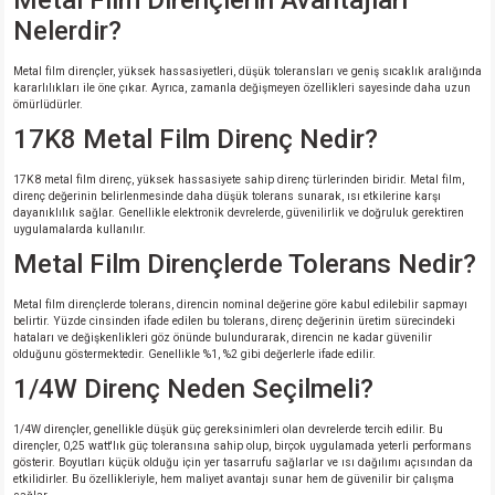
Metal Film Dirençlerin Avantajları
Nelerdir?
Metal film dirençler, yüksek hassasiyetleri, düşük toleransları ve geniş sıcaklık aralığında
kararlılıkları ile öne çıkar. Ayrıca, zamanla değişmeyen özellikleri sayesinde daha uzun
ömürlüdürler.
17K8 Metal Film Direnç Nedir?
17K8 metal film direnç, yüksek hassasiyete sahip direnç türlerinden biridir. Metal film,
direnç değerinin belirlenmesinde daha düşük tolerans sunarak, ısı etkilerine karşı
dayanıklılık sağlar. Genellikle elektronik devrelerde, güvenilirlik ve doğruluk gerektiren
uygulamalarda kullanılır.
Metal Film Dirençlerde Tolerans Nedir?
Metal film dirençlerde tolerans, direncin nominal değerine göre kabul edilebilir sapmayı
belirtir. Yüzde cinsinden ifade edilen bu tolerans, direnç değerinin üretim sürecindeki
hataları ve değişkenlikleri göz önünde bulundurarak, direncin ne kadar güvenilir
olduğunu göstermektedir. Genellikle %1, %2 gibi değerlerle ifade edilir.
1/4W Direnç Neden Seçilmeli?
1/4W dirençler, genellikle düşük güç gereksinimleri olan devrelerde tercih edilir. Bu
dirençler, 0,25 watt'lık güç toleransına sahip olup, birçok uygulamada yeterli performans
gösterir. Boyutları küçük olduğu için yer tasarrufu sağlarlar ve ısı dağılımı açısından da
etkilidirler. Bu özellikleriyle, hem maliyet avantajı sunar hem de güvenilir bir çalışma