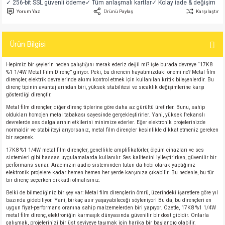
✓ 256-bit SSL güvenli ödeme
✓ Tüm anlaşmalı kartlar
✓ Kolay iade & değişim
si
atör
Serisi
enç 3W
 603 Kılıf
Yorum Yaz
Ürünü Paylaş
Karşılaştır
si
satör
erisi
enç 4W
 603 Kılıf - 25 Adet
Ürün Bilgisi
4 Serisi,27 Serisi,93 Serisi
atör
Serisi
enç 5W
 805 Kılıf
Hepimiz bir şeylerin neden çalıştığını merak ederiz değil mi? İşte burada devreye “17K8
%1 1/4W Metal Film Direnç” giriyor. Peki, bu direncin hayatımızdaki önemi ne? Metal film
dirençler, elektrik devrelerinde akımı kontrol etmek için kullanılan kritik bileşenlerdir. Bu
tör
 Serisi
ç 10W
 805 Kılıf - 25 Adet
direnç tipinin avantajlarından biri, yüksek stabilitesi ve sıcaklık değişimlerine karşı
gösterdiği dirençtir.
Metal film dirençler, diğer direnç tiplerine göre daha az gürültü üretirler. Bunu, sahip
erisi
atör
erisi
ç 11W
d
oldukları homojen metal tabakası sayesinde gerçekleştirirler. Yani, yüksek frekanslı
devrelerde ses dalgalarının etkilerini minimize ederler. Eğer elektronik projelerinizde
normaldir ve stabiliteyi arıyorsanız, metal film dirençler kesinlikle dikkat etmeniz gereken
isi
satör
ç 13W
bir seçenek.
17K8 %1 1/4W metal film dirençler, genellikle amplifikatörler, ölçüm cihazları ve ses
isi
atör
ç 14W
sistemleri gibi hassas uygulamalarda kullanılır. Ses kalitesini iyileştirirken, güvenilir bir
performans sunar. Aracınızın audio sisteminden tutun da hobi olarak yaptığınız
elektronik projelere kadar hemen hemen her yerde karşınıza çıkabilir. Bu nedenle, bu tür
bir direnç seçerken dikkatli olmalısınız.
i
satör
ç 15W
Belki de bilmediğiniz bir şey var: Metal film dirençlerin ömrü, üzerindeki işaretlere göre yıl
bazında gidebiliyor. Yani, birkaç asır yaşayabileceği söyleniyor! Bu da, bu dirençleri en
isi
atör
ç 17W
iyot
uygun fiyat-performans oranına sahip malzemelerden biri yapıyor. Özetle, 17K8 %1 1/4W
metal film direnç, elektroniğin karmaşık dünyasında güvenilir bir dost gibidir. Onlarla
çalışmak, projelerinizi bir üst seviyeye taşımak için harika bir başlangıç olabilir.