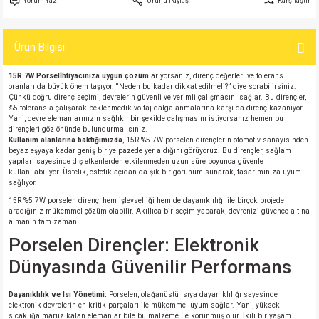
Yorum Yaz
Ürünü Paylaş
Karşılaştır
si
atör
Serisi
enç 3W
 603 Kılıf
Ürün Bilgisi
si
satör
erisi
enç 4W
 603 Kılıf - 25 Adet
15R 7W Porsel
İhtiyacınıza uygun çözüm
arıyorsanız, direnç değerleri ve tolerans
4 Serisi,27 Serisi,93 Serisi
atör
Serisi
enç 5W
 805 Kılıf
oranları da büyük önem taşıyor. “Neden bu kadar dikkat edilmeli?” diye sorabilirsiniz.
Çünkü doğru direnç seçimi, devrelerin güvenli ve verimli çalışmasını sağlar. Bu dirençler,
%5 toleransla çalışarak beklenmedik voltaj dalgalanmalarına karşı da direnç kazanıyor.
tör
 Serisi
ç 10W
 805 Kılıf - 25 Adet
Yani, devre elemanlarınızın sağlıklı bir şekilde çalışmasını istiyorsanız hemen bu
dirençleri göz önünde bulundurmalısınız.
Kullanım alanlarına baktığımızda
, 15R %5 7W porselen dirençlerin otomotiv sanayisinden
beyaz eşyaya kadar geniş bir yelpazede yer aldığını görüyoruz. Bu dirençler, sağlam
erisi
atör
erisi
ç 11W
d
yapıları sayesinde dış etkenlerden etkilenmeden uzun süre boyunca güvenle
kullanılabiliyor. Üstelik, estetik açıdan da şık bir görünüm sunarak, tasarımınıza uyum
sağlıyor.
isi
satör
ç 13W
15R %5 7W porselen direnç, hem işlevselliği hem de dayanıklılığı ile birçok projede
aradığınız mükemmel çözüm olabilir. Akıllıca bir seçim yaparak, devrenizi güvence altına
almanın tam zamanı!
isi
atör
ç 14W
Porselen Dirençler: Elektronik
i
satör
ç 15W
Dünyasında Güvenilir Performans
isi
atör
ç 17W
iyot
Dayanıklılık ve Isı Yönetimi:
Porselen, olağanüstü ısıya dayanıklılığı sayesinde
elektronik devrelerin en kritik parçaları ile mükemmel uyum sağlar. Yani, yüksek
sıcaklığa maruz kalan elemanlar bile bu malzeme ile korunmuş olur. İkili bir yaşam