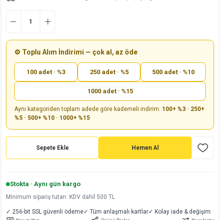
md
risi
Klemens 180C
nsatör
erisi
renç %5 2W
Kılıf
risi
Klemens 90C
atör
risi
enç 1/8w
Kılıf
⚙️ Toplu Alım İndirimi — çok al, az öde
i
satör
risi
enç %1 1/2W
k kapasitör
100 adet · %3
250 adet · %5
500 adet · %10
si
atör
risi
enç %1 1/4W
1000 adet · %15
Aynı kategoriden toplam adede göre kademeli indirim:
100+ %3 · 250+
si
tör
risi
renç 1/2W
ad
iyot
%5 · 500+ %10 · 1000+ %15
si
atör
Serisi
renç 10W
Sepete Ekle
Hemen Al
isi
satör
Serisi
enç 1W
r 1206 Kılıf
 Serisi,45 Serisi
atör
Serisi
renç 20W
 1206 Kılıf - 25 Adet
iyot
Stokta · Aynı gün kargo
Minimum sipariş tutarı: KDV dahil 500 TL
risi
tör
isi
enç 2W
 402 Kılıf
✓ 256-bit SSL güvenli ödeme
✓ Tüm anlaşmalı kartlar
✓ Kolay iade & değişim