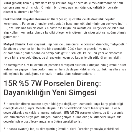
kurar gibidir; hem dış etkenlere karşı koruma sağlar hem de iç mekanizmanın verimli
si
nsatörler
ç 25W
od
çalışmasına yardımcı olur. Örneğin, bir direnç aşırı ısındığında, kaliteli bir porselen
direnci bu durumu hafifletir.
ndansatör
ç 3W
ç
Elektrostatik Boşalım Koruması:
Bir diğer ilginç özellik de elektrostatik boşalım
korumasıdır. Porselen dirençler, elektrostatik boşalımın etkisini minimum seviyeye indirir.
Bu, özellikle hassas elektronik cihazlarda büyük bir avantajdır. Gerçekten de, bir cihazı
ver
d Kondansatörler
ç 4W
alıp kullanırken, arka planda bu gibi bileşenlerin güvenli bir siper gibi çalıştığını bilmek
gülümsetir.
Maliyet Etkinlik:
Hem dayanıklılığı hem de uzun ömrü ile porselen dirençler, maliyet etkin
si
ansatör
ç 6W
Solutions arayanlar için harika bir seçenektir. Düşük bakım giderleri ve nadir
arızalanmalar, onları daha da cazip hale getirir. Sonuçta, kaliteli bir yapı ve ekonomik
fayda bir araya geldiğinde, bu dirençlerin neden bu kadar tercih edildiği anlaşılabilir.
si
Kondansatör
ç 7W
d
Bahsettiğimiz tüm bu özellikler, porselen dirençleri elektronik dünyasında güvenilir birer
kahraman yapıyor. Hem performansları hem de dayanıklılıklarıyla, günlük hayatta sıkça
etkileşimde bulunduğumuz cihazların arka plan kahramanlarıdır.
isi
ansatör
ç 8W
15R %5 7W Porselen Direnç:
Dayanıklılığın Yeni Simgesi
si
ster AXİAL Kondansatör
ç 9W
Bir porselen direnç, sadece dayanıklılığıyla değil, aynı zamanda ısıya karşı gösterdiği
risi
ndansatörler
dirençle de öne çıkıyor. Mesela, düşünün ki bir elektronik devre tasarlıyorsunuz ve bu
devre yüksek sıcaklıklara maruz kalacak.
15R %5 7W
porselen direnç, bu tür durumlar
için mükemmel bir yaşam simgesi haline geliyor. Kullanıcılar, bu dirençler sayesinde
isi
atör
devrelerinde oluşabilecek arızaların önüne geçebiliyorlar.
Bir başka avantajı ise, bu dirençlerin güvenilirlikleri. Porselen yapısıyla, elektriksel