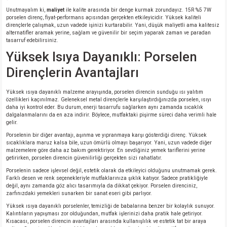
Unutmayalım ki,
maliyet
ile kalite arasında bir denge kurmak zorundayız. 15R %5 7W
porselen direnç, fiyat-performans açısından gerçekten etkileyicidir. Yüksek kaliteli
isi
dirençlerle çalışmak, uzun vadede işinizi kurtarabilir. Yani, düşük maliyetli ama kalitesiz
alternatifler aramak yerine, sağlam ve güvenilir bir seçim yaparak zaman ve paradan
tasarruf edebilirsiniz.
si
Yüksek Isıya Dayanıklı: Porselen
Dirençlerin Avantajları
isi
Yüksek ısıya dayanıklı malzeme arayışında, porselen direncin sunduğu ısı yalıtım
isi
özellikleri kaçınılmaz. Geleneksel metal dirençlerle karşılaştırdığınızda porselen, ısıyı
daha iyi kontrol eder. Bu durum, enerji tasarrufu sağlarken aynı zamanda sıcaklık
dalgalanmalarını da en aza indirir. Böylece, mutfaktaki pişirme süreci daha verimli hale
gelir.
risi
Porselenin bir diğer avantajı, aşınma ve yıpranmaya karşı gösterdiği direnç. Yüksek
sıcaklıklara maruz kalsa bile, uzun ömürlü olmayı başarıyor. Yani, uzun vadede diğer
risi
malzemelere göre daha az bakım gerektiriyor. En sevdiğiniz yemek tariflerini yerine
getirirken, porselen direncin güvenilirliği gerçekten sizi rahatlatır.
Porselenin sadece işlevsel değil, estetik olarak da etkileyici olduğunu unutmamak gerek.
si
Farklı desen ve renk seçenekleriyle mutfaklarınıza şıklık katıyor. Sadece pratikliğiyle
değil, aynı zamanda göz alıcı tasarımıyla da dikkat çekiyor. Porselen direnciniz,
zarfınızdaki yemekleri sunarken bir sanat eseri gibi parlıyor.
si
Yüksek ısıya dayanıklı porselenler, temizliği de babalarına benzer bir kolaylık sunuyor.
Kalıntıların yapışması zor olduğundan, mutfak işlerinizi daha pratik hale getiriyor.
Kısacası, porselen direncin avantajları arasında kullanışlılık ve estetik tat bir araya
risi