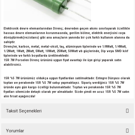
Elektronik devre elemanlarından Direnç; devreden geçen akımı sınırlayarak özellikle
hassas devre elemanlarının korunmasında, gerilim bölme, elektrik enerjisini ısıya
dönüştürmek(rezistans) gibi ana amaçların yanında bir çok farklı kullanım alanına da
sahiptir.
Dirençler, karbon, metal, metal-oksit, taş, alüminyum tiplerinde ve 1/8Watt, 1/4Watt,
1/2Watt, 1Watt, 2Watt, 5Watt, 10Watt, 25Watt, 50Watt vb güçlerinde, Dip veya SMD kılıf
tiplerinde ve farklı boyutlarda üretilmektedir.
15R 7W Porselen Direnç ürününü uygun fiyat avantajı ile üye girişi yaparak satın
alabilirsiniz.
15R %5 7W ürünümüz oldukça uygun fiyatlardan satılmaktadır. Entegre Dünyası olarak
toptan ve perakende 15R %5 7W satışı yapmaktayız. Sipariş verdiğiniz 15R %5 7W
üründe aynı gün kargo özelliği bulunmaktadır. Toptan ve perakende 15R %5 7W
fiyatları sitemizde detaylı olarak yer almaktadır. Sizde şimdi en ucuz 15R %5 7W satın
alın fırsat ayağınızda!
Taksit Seçenekleri
Yorumlar