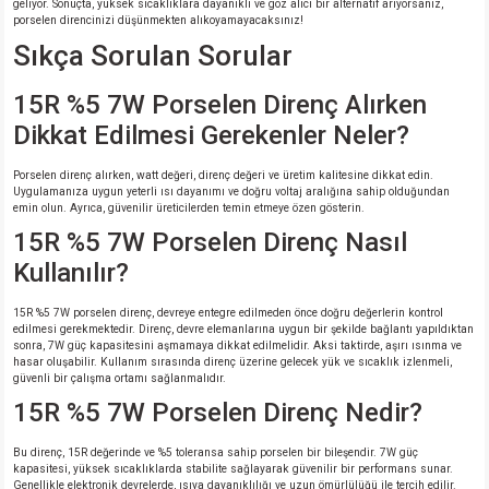
geliyor. Sonuçta, yüksek sıcaklıklara dayanıklı ve göz alıcı bir alternatif arıyorsanız,
porselen direncinizi düşünmekten alıkoyamayacaksınız!
isi
Sıkça Sorulan Sorular
15R %5 7W Porselen Direnç Alırken
erisi
Dikkat Edilmesi Gerekenler Neler?
releri
Porselen direnç alırken, watt değeri, direnç değeri ve üretim kalitesine dikkat edin.
Uygulamanıza uygun yeterli ısı dayanımı ve doğru voltaj aralığına sahip olduğundan
P MARKA)
emin olun. Ayrıca, güvenilir üreticilerden temin etmeye özen gösterin.
15R %5 7W Porselen Direnç Nasıl
Kullanılır?
15R %5 7W porselen direnç, devreye entegre edilmeden önce doğru değerlerin kontrol
edilmesi gerekmektedir. Direnç, devre elemanlarına uygun bir şekilde bağlantı yapıldıktan
sonra, 7W güç kapasitesini aşmamaya dikkat edilmelidir. Aksi taktirde, aşırı ısınma ve
hasar oluşabilir. Kullanım sırasında direnç üzerine gelecek yük ve sıcaklık izlenmeli,
güvenli bir çalışma ortamı sağlanmalıdır.
15R %5 7W Porselen Direnç Nedir?
Bu direnç, 15R değerinde ve %5 toleransa sahip porselen bir bileşendir. 7W güç
kapasitesi, yüksek sıcaklıklarda stabilite sağlayarak güvenilir bir performans sunar.
Genellikle elektronik devrelerde, ısıya dayanıklılığı ve uzun ömürlülüğü ile tercih edilir.