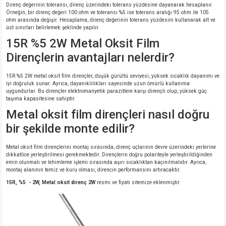
Direnç değerinin toleransı, direnç üzerindeki tolerans yüzdesine dayanarak hesaplanır.
Örneğin, bir direnç değeri 100 ohm ve toleransı %5 ise tolerans aralığı 95 ohm ile 105
ohm arasında değişir. Hesaplama, direnç değerinin tolerans yüzdesini kullanarak alt ve
üst sınırları belirlemek şeklinde yapılır.
15R %5 2W Metal Oksit Film
Dirençlerin avantajları nelerdir?
15R %5 2W metal oksit film dirençler, düşük gürültü seviyesi, yüksek sıcaklık dayanımı ve
iyi doğruluk sunar. Ayrıca, dayanıklılıkları sayesinde uzun ömürlü kullanıma
uygundurlar. Bu dirençler elektromanyetik parazitlere karşı dirençli olup, yüksek güç
taşıma kapasitesine sahiptir.
Metal oksit film dirençleri nasıl doğru
bir şekilde monte edilir?
Metal oksit film dirençlerini montaj sırasında, direnç uçlarının devre üzerindeki yerlerine
dikkatlice yerleştirilmesi gerekmektedir. Dirençlerin doğru polariteyle yerleştirildiğinden
emin olunmalı ve lehimleme işlemi sırasında aşırı sıcaklıktan kaçınılmalıdır. Ayrıca,
montaj alanının temiz ve kuru olması, direncin performansını artıracaktır.
15R, %5 - 2W, Metal oksit direnç 2W
resmi ve fiyatı sitemize eklenmiştir.