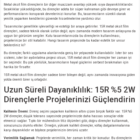
Metal oksit film dirençlerin bir diğer muazzam avantajı yüksek ısıya dayanıklılıklarıdır.
Sıcaklıklar yükseldiğinde, bu dirençler adeta bir süper kahraman gibi devreye girer ve
isi
performanslarını koruyarak devrelerinizi korurlar. Bu, tasarımcıların sürekli olarak
yenilik yaparken kendilerini güvende hissetmelerine yardımcı olur.
Tasarımcılar genellikle işlevselliği ve estetiği bir araya getirirler. 15R metal oksit film
erisi
dirençleri, sadece teknik olarak üstün değil; aynı zamanda modern tasarım anlayışına da
uygun bir görünüm sergiler. Kutu tasarımlarınızda bu dirençlerin kullanılması,
projelerinize bir stil katabilir. Hangi tasarım projesinde bu kadar estetik bir unsur
releri
beklerdiniz ki?
Bu dirençler, farklı uygulama alanlarında geniş bir yelpazede kullanılabilir. İster bir ses
sistemi, ister bir aydınlatma projesi olsun; 15R metal oksit film dirençler her zaman iyi
P MARKA)
bir seçimdir. Bu çok yönlülük, tasarımcıların hayal güçlerini serbest bırakmaları için
harika bir fırsattır.
15R metal oksit film dirençler sadece birer bileşen değil; aynı zamanda inovasyona giden
yolda önemli birer iş ortağıdır.
Uzun Süreli Dayanıklılık: 15R %5 2W
Dirençlerle Projelerinizi Güçlendirin
Kalitenin Önemi
: Direnç seçimi yaparken kalitenin altını çizen birçok faktör var. 15R %5
2W dirençler, düşük tolerans sayesinde projelerinizde daha hassas sonuçlar elde
etmenizi sağlar. Tıpkı bir mühendisin titiz ölçümleri gibi, doğru dirençler kullanmak,
sonucunuzu olumlu etkiler. Örneğin, yüksek kaliteli dirençler, voltaj dalgalanmalarına
karşı dayanıklıdır ve böylece projelerinizin ömrünü uzatır.
Verimlilik Sağlamak
: Projelerde verimlilik, her zaman kritik bir konudur. Bu dirençlerin