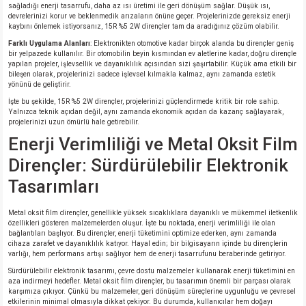
sağladığı enerji tasarrufu, daha az ısı üretimi ile geri dönüşüm sağlar. Düşük ısı,
devrelerinizi korur ve beklenmedik arızaların önüne geçer. Projelerinizde gereksiz enerji
kaybını önlemek istiyorsanız, 15R %5 2W dirençler tam da aradığınız çözüm olabilir.
Farklı Uygulama Alanları
: Elektronikten otomotive kadar birçok alanda bu dirençler geniş
bir yelpazede kullanılır. Bir otomobilin beyin kısmından ev aletlerine kadar, doğru dirençle
yapılan projeler, işlevsellik ve dayanıklılık açısından sizi şaşırtabilir. Küçük ama etkili bir
bileşen olarak, projelerinizi sadece işlevsel kılmakla kalmaz, aynı zamanda estetik
yönünü de geliştirir.
İşte bu şekilde, 15R %5 2W dirençler, projelerinizi güçlendirmede kritik bir role sahip.
Yalnızca teknik açıdan değil, aynı zamanda ekonomik açıdan da kazanç sağlayarak,
projelerinizi uzun ömürlü hale getirebilir.
Enerji Verimliliği ve Metal Oksit Film
Dirençler: Sürdürülebilir Elektronik
Tasarımları
Metal oksit film dirençler, genellikle yüksek sıcaklıklara dayanıklı ve mükemmel iletkenlik
özellikleri gösteren malzemelerden oluşur. İşte bu noktada, enerji verimliliği ile olan
bağlantıları başlıyor. Bu dirençler, enerji tüketimini optimize ederken, aynı zamanda
cihaza zarafet ve dayanıklılık katıyor. Hayal edin; bir bilgisayarın içinde bu dirençlerin
varlığı, hem performans artışı sağlıyor hem de enerji tasarrufunu beraberinde getiriyor.
Sürdürülebilir elektronik tasarımı, çevre dostu malzemeler kullanarak enerji tüketimini en
aza indirmeyi hedefler. Metal oksit film dirençler, bu tasarımın önemli bir parçası olarak
karşımıza çıkıyor. Çünkü bu malzemeler, geri dönüşüm süreçlerine uygunluğu ve çevresel
etkilerinin minimal olmasıyla dikkat çekiyor. Bu durumda, kullanıcılar hem doğayı