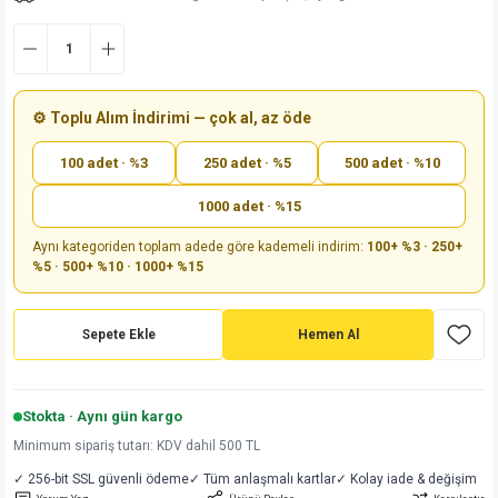
md
risi
Klemens 180C
nsatör
erisi
renç %5 2W
Kılıf
risi
Klemens 90C
atör
risi
enç 1/8w
Kılıf
⚙️ Toplu Alım İndirimi — çok al, az öde
i
satör
risi
enç %1 1/2W
k kapasitör
100 adet · %3
250 adet · %5
500 adet · %10
si
atör
risi
enç %1 1/4W
1000 adet · %15
Aynı kategoriden toplam adede göre kademeli indirim:
100+ %3 · 250+
si
tör
risi
renç 1/2W
ad
iyot
%5 · 500+ %10 · 1000+ %15
si
atör
Serisi
renç 10W
Sepete Ekle
Hemen Al
isi
satör
Serisi
enç 1W
r 1206 Kılıf
 Serisi,45 Serisi
atör
Serisi
renç 20W
 1206 Kılıf - 25 Adet
iyot
Stokta · Aynı gün kargo
Minimum sipariş tutarı: KDV dahil 500 TL
risi
tör
isi
enç 2W
 402 Kılıf
✓ 256-bit SSL güvenli ödeme
✓ Tüm anlaşmalı kartlar
✓ Kolay iade & değişim