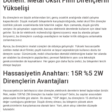
Dönem: Metal Oksit Film Dirençlerin
si
ansatör
 Kılıf
Yükselişi
si
a Tipi Kondansatör
 Kılıf
Bu dirençlerin en büyük artılarından biri, geniş sıcaklık aralığında stabil çalışma
kapasitesidir. Düşük maliyetli bileşenlerle karşılaştırıldığında, metal oksit film dirençler
özellikle yüksek sıcaklıklarda bile tutarlılık sağlar. Aynı zamanda, düşük gürültü
risi
Tipi Kondansatör
 Kılıf
seviyesi ile çalışmaları sayesinde, hassas elektronik devrelerde kullanım için ideal hale
gelirler. Siz de bir elektronik mühendisliği öğrencisiyseniz veya bu alanda çalışan
biriyseniz, bu dirençlerin sunduğu avantajların ne kadar kritik olduğunu anlamakta
si
nsatör
 Kılıf
zorlanmazsınız.
Ayrıca, bu dirençlerin imalat süreçleri de oldukça gelişmiştir. Yüksek hassasiyetle
üretilen metal oksit filmler, çeşitli kalınlık ve boyut seçenekleriyle kullanıcı dostu bir
si
r 1206 Kılıf
Kılıf
deneyim sunar. Günümüzde, mobil cihazlardan otomobil elektroniğine kadar her alanda
yer alabilen bu dirençlerin popülaritesi, çevresel faktörlerin yanı sıra teknolojik
gereksinimlerden de kaynaklanır. Her geçen gün daha fazla üretici, bu bileşenleri tercih
si
 402 Kılıf
Kılıf
etmeye başlıyor.
Hassasiyetin Anahtarı: 15R %5 2W
isi
 603 Kılıf
Kılıf
Dirençlerin Avantajları
si
 805 Kılıf
5W
Hassasiyetinizin belirleyicisi olan dirençler, elektronik devrelerin temel taşlarından biridir.
Peki, neden 15R %5 2W dirençleri bu kadar özel kılıyor? Gelin, bu sayılar arasındaki
potansiyele birlikte göz atalım. İlk olarak, "15R" değeri, bu dirençlerin 15 ohm'luk bir
isi
nsatör
W
değer sunduğunu gösteriyor. Düşük direnç olması, bu bileşenin yüksek akım
gereksinimlerini karşılamasına olanak tanır. Yani, akım akışı istenilen düzeyde
tutulabilir.
si
atör
W