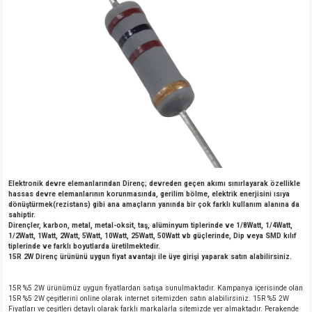
Elektronik devre elemanlarından Direnç; devreden geçen akımı sınırlayarak özellikle
hassas devre elemanlarının korunmasında, gerilim bölme, elektrik enerjisini ısıya
dönüştürmek(rezistans) gibi ana amaçların yanında bir çok farklı kullanım alanına da
sahiptir.
Dirençler, karbon, metal, metal-oksit, taş, alüminyum tiplerinde ve 1/8Watt, 1/4Watt,
1/2Watt, 1Watt, 2Watt, 5Watt, 10Watt, 25Watt, 50Watt vb güçlerinde, Dip veya SMD kılıf
tiplerinde ve farklı boyutlarda üretilmektedir.
15R 2W Direnç ürününü uygun fiyat avantajı ile üye girişi yaparak satın alabilirsiniz.
15R %5 2W ürünümüz uygun fiyatlardan satışa sunulmaktadır. Kampanya içerisinde olan
15R %5 2W çeşitlerini online olarak internet sitemizden satın alabilirsiniz. 15R %5 2W
Fiyatları ve çeşitleri detaylı olarak farklı markalarla sitemizde yer almaktadır. Perakende