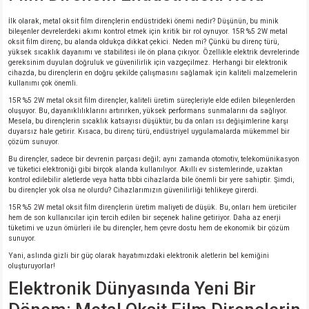
si
nsatörler
ç 25W
od
İlk olarak, metal oksit film dirençlerin endüstrideki önemi nedir? Düşünün, bu minik
bileşenler devrelerdeki akımı kontrol etmek için kritik bir rol oynuyor. 15R %5 2W metal
oksit film direnç, bu alanda oldukça dikkat çekici. Neden mi? Çünkü bu direnç türü,
ndansatör
ç 3W
ç
yüksek sıcaklık dayanımı ve stabilitesi ile ön plana çıkıyor. Özellikle elektrik devrelerinde
gereksinim duyulan doğruluk ve güvenilirlik için vazgeçilmez. Herhangi bir elektronik
cihazda, bu dirençlerin en doğru şekilde çalışmasını sağlamak için kaliteli malzemelerin
ver
d Kondansatörler
ç 4W
kullanımı çok önemli.
15R %5 2W metal oksit film dirençler, kaliteli üretim süreçleriyle elde edilen bileşenlerden
si
ansatör
ç 6W
oluşuyor. Bu, dayanıklılıklarını artırırken, yüksek performans sunmalarını da sağlıyor.
Mesela, bu dirençlerin sıcaklık katsayısı düşüktür, bu da onları ısı değişimlerine karşı
duyarsız hale getirir. Kısaca, bu direnç türü, endüstriyel uygulamalarda mükemmel bir
çözüm sunuyor.
si
Kondansatör
ç 7W
d
Bu dirençler, sadece bir devrenin parçası değil; aynı zamanda otomotiv, telekomünikasyon
ve tüketici elektroniği gibi birçok alanda kullanılıyor. Akıllı ev sistemlerinde, uzaktan
isi
ansatör
ç 8W
kontrol edilebilir aletlerde veya hatta tıbbi cihazlarda bile önemli bir yere sahiptir. Şimdi,
bu dirençler yok olsa ne olurdu? Cihazlarımızın güvenilirliği tehlikeye girerdi.
15R %5 2W metal oksit film dirençlerin üretim maliyeti de düşük. Bu, onları hem üreticiler
si
ster AXİAL Kondansatör
ç 9W
hem de son kullanıcılar için tercih edilen bir seçenek haline getiriyor. Daha az enerji
tüketimi ve uzun ömürleri ile bu dirençler, hem çevre dostu hem de ekonomik bir çözüm
sunuyor.
risi
ndansatörler
Yani, aslında gizli bir güç olarak hayatımızdaki elektronik aletlerin bel kemiğini
oluşturuyorlar!
isi
atör
Elektronik Dünyasında Yeni Bir