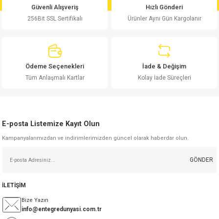
Güvenli Alışveriş
Hızlı Gönderi
Ürün fiyatı diğer sitelerden daha pahalı.
256Bit SSL Sertifikalı
Ürünler Aynı Gün Kargolanır
Bu ürüne benzer farklı alternatifler olmalı.
Ödeme Seçenekleri
İade & Değişim
Tüm Anlaşmalı Kartlar
Kolay İade Süreçleri
Gönder
E-posta Listemize Kayıt Olun
Kampanyalarımızdan ve indirimlerimizden güncel olarak haberdar olun.
GÖNDER
İLETİŞİM
Bize Yazın
info@entegredunyasi.com.tr