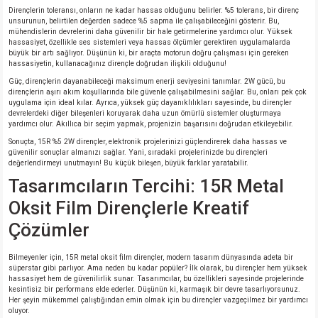
Dirençlerin toleransı, onların ne kadar hassas olduğunu belirler. %5 tolerans, bir direnç
unsurunun, belirtilen değerden sadece %5 sapma ile çalışabileceğini gösterir. Bu,
mühendislerin devrelerini daha güvenilir bir hale getirmelerine yardımcı olur. Yüksek
isi
hassasiyet, özellikle ses sistemleri veya hassas ölçümler gerektiren uygulamalarda
büyük bir artı sağlıyor. Düşünün ki, bir araçta motorun doğru çalışması için gereken
hassasiyetin, kullanacağınız dirençle doğrudan ilişkili olduğunu!
si
Güç, dirençlerin dayanabileceği maksimum enerji seviyesini tanımlar. 2W gücü, bu
dirençlerin aşırı akım koşullarında bile güvenle çalışabilmesini sağlar. Bu, onları pek çok
uygulama için ideal kılar. Ayrıca, yüksek güç dayanıklılıkları sayesinde, bu dirençler
isi
devrelerdeki diğer bileşenleri koruyarak daha uzun ömürlü sistemler oluşturmaya
yardımcı olur. Akıllıca bir seçim yapmak, projenizin başarısını doğrudan etkileyebilir.
isi
Sonuçta, 15R %5 2W dirençler, elektronik projelerinizi güçlendirerek daha hassas ve
güvenilir sonuçlar almanızı sağlar. Yani, sıradaki projelerinizde bu dirençleri
değerlendirmeyi unutmayın! Bu küçük bileşen, büyük farklar yaratabilir.
risi
Tasarımcıların Tercihi: 15R Metal
Oksit Film Dirençlerle Kreatif
risi
Çözümler
si
Bilmeyenler için, 15R metal oksit film dirençler, modern tasarım dünyasında adeta bir
süperstar gibi parlıyor. Ama neden bu kadar popüler? İlk olarak, bu dirençler hem yüksek
si
hassasiyet hem de güvenilirlik sunar. Tasarımcılar, bu özellikleri sayesinde projelerinde
kesintisiz bir performans elde ederler. Düşünün ki, karmaşık bir devre tasarlıyorsunuz.
Her şeyin mükemmel çalıştığından emin olmak için bu dirençler vazgeçilmez bir yardımcı
oluyor.
risi