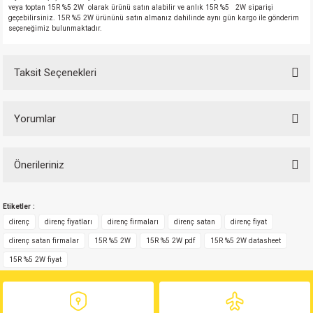
veya toptan 15R %5 2W olarak ürünü satın alabilir ve anlık 15R %5 2W siparişi
geçebilirsiniz. 15R %5 2W ürününü satın almanız dahilinde aynı gün kargo ile gönderim
seçeneğimiz bulunmaktadır.
Taksit Seçenekleri
Yorumlar
Önerileriniz
Bu ürüne ilk yorumu siz yapın!
Bu ürünün fiyat bilgisi, resim, ürün açıklamalarında ve diğer konularda
Etiketler :
yetersiz gördüğünüz noktaları öneri formunu kullanarak tarafımıza
Yorum Yaz
iletebilirsiniz.
direnç
direnç fiyatları
direnç firmaları
direnç satan
direnç fiyat
Görüş ve önerileriniz için teşekkür ederiz.
direnç satan firmalar
15R %5 2W
15R %5 2W pdf
15R %5 2W datasheet
15R %5 2W fiyat
Ürün resmi kalitesiz, bozuk veya görüntülenemiyor.
Ürün açıklamasında eksik bilgiler bulunuyor.
Ürün bilgilerinde hatalar bulunuyor.