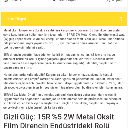
Yorum Yaz
Ürünü Paylaş
Karşılaştır
si
atör
Serisi
enç 3W
 603 Kılıf
Ürün Bilgisi
si
satör
erisi
enç 4W
 603 Kılıf - 25 Adet
Metal oksit bileşenler, yüksek sıcaklıklara karşı direnç gösterir. Bu özellik, onları zorlu
4 Serisi,27 Serisi,93 Serisi
atör
Serisi
enç 5W
 805 Kılıf
çevre koşullarında kullanmak için ideal kılar. 15R %5 2W Metal Oksit film dirençler, 2 watt
(W) güç kapasiteleri ile yüksek enerji iletimine olanak tanır. Yani, aşırı sıcaklıklar altında
bile performans kaybı yaşamazsınız. Bu, aynı zamanda cihazların ömrünü uzatır ve
tör
 Serisi
ç 10W
 805 Kılıf - 25 Adet
bakım gereksinimlerini azaltır.
15R, direncin değerini ifade ederken belirli bir hassasiyet sunar. %5 tolerans ile, bu
dirençler belirli bir aralık içinde çalışarak güvenilir sonuçlar verir. Kısacası, devre
erisi
atör
erisi
ç 11W
d
tasarımında hassasiyet önemliyken, bu dirençlerin sağladığı stabilite, projelerinizin
başarı şansını artırır.
Hangi alanlarda kullanılabilir? Karşımıza çıkan birçok cihazda, otomatik kontrol
isi
satör
ç 13W
sistemlerinden ses amplifikatörlerine kadar geniş bir yelpazede bulunabilir. Metal oksit
film dirençler, hem hobi projeleri hem de endüstriyel uygulamalar için idealdir. Yani, ister
bir robot yapıyor olun, ister bir ses sistemi tasarlıyor olun, bu dirençler işleri kolaylaştırır.
isi
atör
ç 14W
15R %5 2W Metal Oksit film dirençler, sağlamlıkları, doğru değer aralıkları ve çeşitli
uygulamalarda sağladıkları avantajlar ile hem amatör hem de profesyonel mühendisler
için tercih edilen bir bileşen olmuştur. Bu dirençlerin özellikleri, projelerinizi başarıyla
i
satör
ç 15W
gerçekleştirmeniz için önemli bir katkı sağlar.
Gizli Güç: 15R %5 2W Metal Oksit
isi
atör
ç 17W
iyot
Film Direncin Endüstrideki Rolü