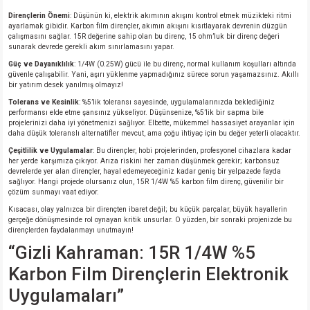
Dirençlerin Önemi
: Düşünün ki, elektrik akımının akışını kontrol etmek müzikteki ritmi
ayarlamak gibidir. Karbon film dirençler, akımın akışını kısıtlayarak devrenin düzgün
isi
çalışmasını sağlar. 15R değerine sahip olan bu direnç, 15 ohm’luk bir direnç değeri
sunarak devrede gerekli akım sınırlamasını yapar.
erisi
Güç ve Dayanıklılık
: 1/4W (0.25W) gücü ile bu direnç, normal kullanım koşulları altında
güvenle çalışabilir. Yani, aşırı yüklenme yapmadığınız sürece sorun yaşamazsınız. Akıllı
bir yatırım desek yanılmış olmayız!
releri
Tolerans ve Kesinlik
: %5’lik toleransı sayesinde, uygulamalarınızda beklediğiniz
performansı elde etme şansınız yükseliyor. Düşünsenize, %5’lik bir sapma bile
projelerinizi daha iyi yönetmenizi sağlıyor. Elbette, mükemmel hassasiyet arayanlar için
P MARKA)
daha düşük toleranslı alternatifler mevcut, ama çoğu ihtiyaç için bu değer yeterli olacaktır.
Çeşitlilik ve Uygulamalar
: Bu dirençler, hobi projelerinden, profesyonel cihazlara kadar
her yerde karşımıza çıkıyor. Arıza riskini her zaman düşünmek gerekir; karbonsuz
devrelerde yer alan dirençler, hayal edemeyeceğiniz kadar geniş bir yelpazede fayda
sağlıyor. Hangi projede olursanız olun, 15R 1/4W %5 karbon film direnç, güvenilir bir
çözüm sunmayı vaat ediyor.
Kısacası, olay yalnızca bir dirençten ibaret değil; bu küçük parçalar, büyük hayallerin
gerçeğe dönüşmesinde rol oynayan kritik unsurlar. O yüzden, bir sonraki projenizde bu
dirençlerden faydalanmayı unutmayın!
“Gizli Kahraman: 15R 1/4W %5
Karbon Film Dirençlerin Elektronik
Uygulamaları”