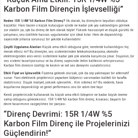
si
ansatör
 Kılıf
Karbon Film Dirençin İşlevselliği”
si
a Tipi Kondansatör
 Kılıf
Neden 15R 1/4W %5 Karbon Film Direnç?
İlk olarak, bu dirençlerin boyutları oldukça
küçüktür. Hani bazen o küçük kutucuğun içinde ne kadar çok şey saklandığını görmek
zor olabilir ya, işte bu direnç de tam olarak böyle! Yüksek hassasiyet ve düşük gürültü ile
risi
Tipi Kondansatör
 Kılıf
çalışması, onu özellikle hassas uygulamalar için ideal kılar. Hem de dayanıklılığı
sayesinde yıllarca sorunsuz bir şekilde kullanılabilir.
si
nsatör
 Kılıf
Çeşitli Uygulama Alanları
Küçük ama etkili olduğuna göre, nerelerde kullanıldığını hiç
merak ettiniz mi? Bu dirençler, ses sistemlerinden telekomünikasyona, otomotiv
elektroniğinden alıcı-verici sistemlere kadar pek çok alanda karşımıza çıkar. Düşünün, bir
ses sistemi tasarlıyorsunuz ve bu direnç sayesinde iletim kalitesini artırıyorsunuz.
si
r 1206 Kılıf
Kılıf
Karbon film direncin özelliği ile keskin ve net ses deneyimi sunabilirsiniz.
Etkili Fiyat ve İşlevsellik
Fiyatına gelecek olursak, çok da cep yakmayan bir alternatif
si
 402 Kılıf
Kılıf
sunar. Yani elektronik projelerinizi yaparken bütçenizi sarsmadan kaliteli bir tarafta
olabilirsiniz. Düşük maliyet, yüksek işlevsellik… Kim istemez ki? Bu nedenle, hava
koşullarına dayanıklılığı ve genel performansı onu bir adım öne taşır.
isi
 603 Kılıf
Kılıf
Kendi projelerinizde kullanarak bu küçük ama etkili bileşenin ne kadar büyük öneme
sahip olduğunu göreceksiniz. 15R 1/4W %5 karbon film direnç, kısacası, başarılı bir
devre tasarımının vazgeçilmez bir parçası.
si
 805 Kılıf
5W
“Direnç Devrimi: 15R 1/4W %5
Karbon Film Direnç ile Projelerinizi
isi
nsatör
W
Güçlendirin!”
si
atör
W