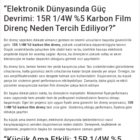
si
nsatörler
ç 25W
od
“Elektronik Dünyasında Güç
Devrimi: 15R 1/4W %5 Karbon Film
ndansatör
ç 3W
ç
Direnç Neden Tercih Ediliyor?”
ver
d Kondansatörler
ç 4W
Bir direnç seçerken dikkate almanız gereken en önemli unsurların başında güvenilirlik
gelir.
15R 1/4W %5 karbon film direnç
, yüksek sıcaklıklara dayanıklılığıyla tanınır.
Düşük sıcaklıklarda çalışırken bile stabil kalır ve bu, özellikle hassas elektronik
si
ansatör
ç 6W
projelerde büyük bir avantaj sağlar. Ayrıca, bu dirençlerin yüksek voltaj ve akım
toleransıyla ne kadar dayanıklı olduğunu görmek sizi şaşırtabilir.
si
Kondansatör
ç 7W
d
Bu direnç türü, hemen hemen her yerde karşımıza çıkar. Ses sistemlerinden görüntüleme
cihazlarına, hatta günümüz akıllı cihazlarına kadar birçok alanda yer alıyor. Örneğin, bir
ses amplifikatöründeki sesi dengede tutmak için kullanılabilir. Düşünsenize, bu küçük
isi
ansatör
ç 8W
parça bir sistemin genel performansını etkileyebiliyor. Zamanla, daha güçlü ve etkili
çözümler arayışımızda karbon film dirençler çokça tercih ediliyor.
Bir başka dikkat çekici nokta, bu dirençlerin maliyetidir. Mükemmel fiyat-performans
si
ster AXİAL Kondansatör
ç 9W
oranı sayesinde hem amatör hem de profesyonel mühendislerin favorisi olmayı
başarmıştır. Eğer bir projeniz için uygun fiyatlı ama güvenilir bir direnç arıyorsanız,
15R
1/4W %5 karbon film direnç
tam size göre. Göstermiş olduğu performans, fiyatına göre
risi
ndansatörler
oldukça şaşırtıcı.
Bu küçük ama önemli bileşen, elektronik dünyasında beklentilerinizi nasıl
karşılayacağınızı yeniden düşünmenize neden olabilir. Deneyerek, keşfederek ve
isi
atör
öğrenerek, projelerinizi başka bir seviyeye taşımanın zamanı geldi!
“Küçük Ama Etkili: 15R 1/4W %5