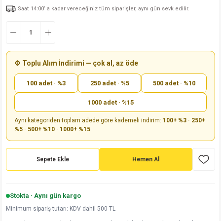
Saat 14:00’ a kadar vereceğiniz tüm siparişler, aynı gün sevk edilir.
md
risi
Klemens 180C
nsatör
erisi
renç %5 2W
Kılıf
risi
Klemens 90C
atör
risi
enç 1/8w
Kılıf
i
satör
risi
enç %1 1/2W
k kapasitör
⚙️ Toplu Alım İndirimi — çok al, az öde
100 adet · %3
250 adet · %5
500 adet · %10
si
atör
risi
enç %1 1/4W
1000 adet · %15
si
tör
risi
renç 1/2W
ad
iyot
Aynı kategoriden toplam adede göre kademeli indirim:
100+ %3 · 250+
%5 · 500+ %10 · 1000+ %15
si
atör
Serisi
renç 10W
isi
satör
Serisi
enç 1W
r 1206 Kılıf
Sepete Ekle
Hemen Al
 Serisi,45 Serisi
atör
Serisi
renç 20W
 1206 Kılıf - 25 Adet
iyot
Stokta · Aynı gün kargo
risi
tör
isi
enç 2W
 402 Kılıf
Minimum sipariş tutarı: KDV dahil 500 TL