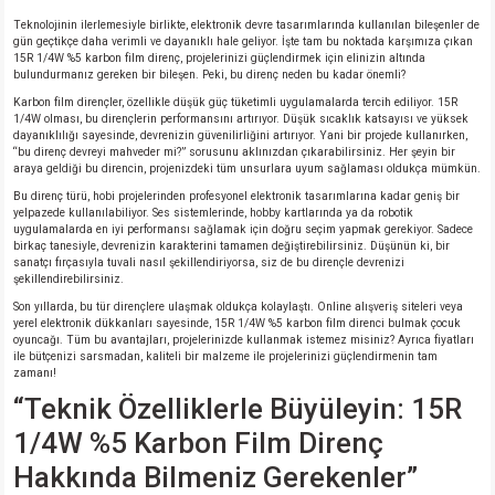
Teknolojinin ilerlemesiyle birlikte, elektronik devre tasarımlarında kullanılan bileşenler de
gün geçtikçe daha verimli ve dayanıklı hale geliyor. İşte tam bu noktada karşımıza çıkan
isi
15R 1/4W %5 karbon film direnç, projelerinizi güçlendirmek için elinizin altında
bulundurmanız gereken bir bileşen. Peki, bu direnç neden bu kadar önemli?
Karbon film dirençler, özellikle düşük güç tüketimli uygulamalarda tercih ediliyor. 15R
si
1/4W olması, bu dirençlerin performansını artırıyor. Düşük sıcaklık katsayısı ve yüksek
dayanıklılığı sayesinde, devrenizin güvenilirliğini artırıyor. Yani bir projede kullanırken,
“bu direnç devreyi mahveder mi?” sorusunu aklınızdan çıkarabilirsiniz. Her şeyin bir
isi
araya geldiği bu direncin, projenizdeki tüm unsurlara uyum sağlaması oldukça mümkün.
Bu direnç türü, hobi projelerinden profesyonel elektronik tasarımlarına kadar geniş bir
yelpazede kullanılabiliyor. Ses sistemlerinde, hobby kartlarında ya da robotik
isi
uygulamalarda en iyi performansı sağlamak için doğru seçim yapmak gerekiyor. Sadece
birkaç tanesiyle, devrenizin karakterini tamamen değiştirebilirsiniz. Düşünün ki, bir
sanatçı fırçasıyla tuvali nasıl şekillendiriyorsa, siz de bu dirençle devrenizi
risi
şekillendirebilirsiniz.
Son yıllarda, bu tür dirençlere ulaşmak oldukça kolaylaştı. Online alışveriş siteleri veya
risi
yerel elektronik dükkanları sayesinde, 15R 1/4W %5 karbon film direnci bulmak çocuk
oyuncağı. Tüm bu avantajları, projelerinizde kullanmak istemez misiniz? Ayrıca fiyatları
ile bütçenizi sarsmadan, kaliteli bir malzeme ile projelerinizi güçlendirmenin tam
zamanı!
si
“Teknik Özelliklerle Büyüleyin: 15R
si
1/4W %5 Karbon Film Direnç
Hakkında Bilmeniz Gerekenler”
risi