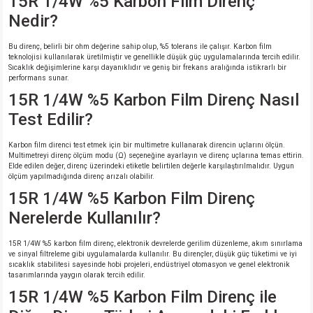
15R 1/4W %5 Karbon Film Direnç
Nedir?
Bu direnç, belirli bir ohm değerine sahip olup, %5 tolerans ile çalışır. Karbon film
teknolojisi kullanılarak üretilmiştir ve genellikle düşük güç uygulamalarında tercih edilir.
Sıcaklık değişimlerine karşı dayanıklıdır ve geniş bir frekans aralığında istikrarlı bir
performans sunar.
15R 1/4W %5 Karbon Film Direnç Nasıl
Test Edilir?
Karbon film direnci test etmek için bir multimetre kullanarak direncin uçlarını ölçün.
Multimetreyi direnç ölçüm modu (Ω) seçeneğine ayarlayın ve direnç uçlarına temas ettirin.
Elde edilen değer, direnç üzerindeki etiketle belirtilen değerle karşılaştırılmalıdır. Uygun
ölçüm yapılmadığında direnç arızalı olabilir.
15R 1/4W %5 Karbon Film Direnç
Nerelerde Kullanılır?
15R 1/4W %5 karbon film direnç, elektronik devrelerde gerilim düzenleme, akım sınırlama
ve sinyal filtreleme gibi uygulamalarda kullanılır. Bu dirençler, düşük güç tüketimi ve iyi
sıcaklık stabilitesi sayesinde hobi projeleri, endüstriyel otomasyon ve genel elektronik
tasarımlarında yaygın olarak tercih edilir.
15R 1/4W %5 Karbon Film Direnç ile