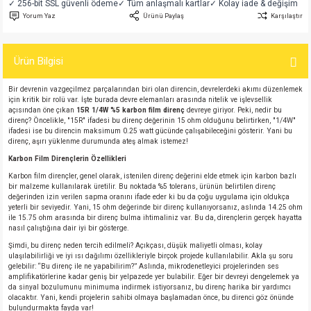
✓ 256-bit SSL güvenli ödeme
✓ Tüm anlaşmalı kartlar
✓ Kolay iade & değişim
si
atör
Serisi
enç 3W
 603 Kılıf
Yorum Yaz
Ürünü Paylaş
Karşılaştır
si
satör
erisi
enç 4W
 603 Kılıf - 25 Adet
Ürün Bilgisi
4 Serisi,27 Serisi,93 Serisi
atör
Serisi
enç 5W
 805 Kılıf
Bir devrenin vazgeçilmez parçalarından biri olan direncin, devrelerdeki akımı düzenlemek
için kritik bir rolü var. İşte burada devre elemanları arasında nitelik ve işlevsellik
açısından öne çıkan
15R 1/4W %5 karbon film direnç
devreye giriyor. Peki, nedir bu
tör
 Serisi
ç 10W
 805 Kılıf - 25 Adet
direnç? Öncelikle, "15R" ifadesi bu direnç değerinin 15 ohm olduğunu belirtirken, "1/4W"
ifadesi ise bu direncin maksimum 0.25 watt gücünde çalışabileceğini gösterir. Yani bu
direnç, aşırı yüklenme durumunda ateş almak istemez!
erisi
atör
erisi
ç 11W
d
Karbon Film Dirençlerin Özellikleri
Karbon film dirençler, genel olarak, istenilen direnç değerini elde etmek için karbon bazlı
isi
satör
ç 13W
bir malzeme kullanılarak üretilir. Bu noktada %5 tolerans, ürünün belirtilen direnç
değerinden izin verilen sapma oranını ifade eder ki bu da çoğu uygulama için oldukça
yeterli bir seviyedir. Yani, 15 ohm değerinde bir direnç kullanıyorsanız, aslında 14.25 ohm
isi
atör
ç 14W
ile 15.75 ohm arasında bir direnç bulma ihtimaliniz var. Bu da, dirençlerin gerçek hayatta
nasıl çalıştığına dair iyi bir gösterge.
Şimdi, bu direnç neden tercih edilmeli? Açıkçası, düşük maliyetli olması, kolay
i
satör
ç 15W
ulaşılabilirliği ve iyi ısı dağılımı özellikleriyle birçok projede kullanılabilir. Akla şu soru
gelebilir: “Bu direnç ile ne yapabilirim?” Aslında, mikrodenetleyici projelerinden ses
amplifikatörlerine kadar geniş bir yelpazede yer bulabilir. Eğer bir devreyi dengelemek ya
isi
atör
ç 17W
iyot
da sinyal bozulumunu minimuma indirmek istiyorsanız, bu direnç harika bir yardımcı
olacaktır. Yani, kendi projelerin sahibi olmaya başlamadan önce, bu direnci göz önünde
bulundurmakta fayda var!