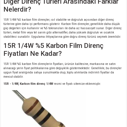
Diğer Direnç Türleri Arasındaki Farklar
Nelerdir?
15R 1/4W %5 karbon film dirençler, ısıl stabilite ve doğruluk açısından diğer direnç
türlerine göre daha iyi performans gösterir. Karbon film dirençler, genellikle daha düşük
güç değerleri için kullanılır ve %5 toleransları ile daha az hassasiyet sunar. Diğer direnç
türleri, metal film veya tel sarım gibi alternatifler, daha yüksek doğruluk ve sıcaklık
stabilitesi sunabilir. Uygulama ihtiyaçlarına göre doğru direnç türünü seçmek önemlidir.
15R 1/4W %5 Karbon Film Direnç
Fiyatları Ne Kadar?
15R 1/4W %5 karbon film dirençlerin fiyatları, ürünün kalitesine, markasına ve satın
alınacağı yerin fiyat politikalarına göre değişiklik göstermektedir. Genellikle, bu dirençler
uygun fiyat aralığında satışa sunulmakta olup, toplu alımlarda indirimli fiyatlar da
mevcut olabilir.
15R - 1/4W, Karbon film direnç 1/4W
resmi ve fiyatı sitemize eklenmiştir.