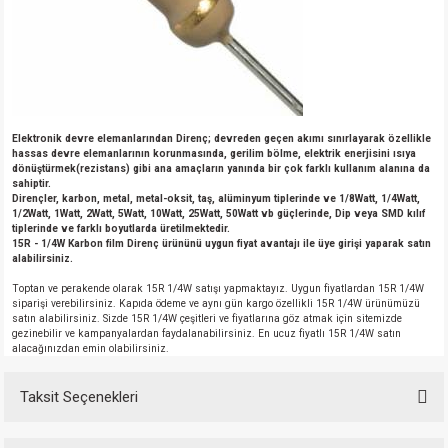
Elektronik devre elemanlarından Direnç; devreden geçen akımı sınırlayarak özellikle
hassas devre elemanlarının korunmasında, gerilim bölme, elektrik enerjisini ısıya
dönüştürmek(rezistans) gibi ana amaçların yanında bir çok farklı kullanım alanına da
sahiptir.
Dirençler, karbon, metal, metal-oksit, taş, alüminyum tiplerinde ve 1/8Watt, 1/4Watt,
1/2Watt, 1Watt, 2Watt, 5Watt, 10Watt, 25Watt, 50Watt vb güçlerinde, Dip veya SMD kılıf
tiplerinde ve farklı boyutlarda üretilmektedir.
15R - 1/4W Karbon film Direnç ürününü uygun fiyat avantajı ile üye girişi yaparak satın
alabilirsiniz.
Toptan ve perakende olarak 15R 1/4W satışı yapmaktayız. Uygun fiyatlardan 15R 1/4W
siparişi verebilirsiniz. Kapıda ödeme ve aynı gün kargo özellikli 15R 1/4W ürünümüzü
satın alabilirsiniz. Sizde 15R 1/4W çeşitleri ve fiyatlarına göz atmak için sitemizde
gezinebilir ve kampanyalardan faydalanabilirsiniz. En ucuz fiyatlı 15R 1/4W satın
alacağınızdan emin olabilirsiniz.
Taksit Seçenekleri