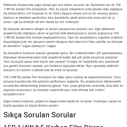
Elektronik dünyasında, çoğu zaman göz ardı edilen unsurlar var. Bunlardan biri de 15R
1/4W %5 karbon film dirençlerdir. Peki, bu küçük bileşenlerin arka planda neler yaptığına
hiç dikkat ettiniz mi? Düşünün ki, bir filmin başarılı olması için iyi bir senaryo, oyuncu
kadrosu ve yönetmen gerekirken, bazı karakterler perde arkasında muazzam bir iş
çıkarır. İşte bu dirençler de tam olarak bu rolü üstleniyor!
Bu dirençler, devrelerin dengeli ve verimli çalışmasına yardımcı olur. Eğer elektronik
projelerinizde istediğiniz akımı ve gerilimi elde edemiyorsanız, çözüm arayışınıza 15R
1/4W %5 karbon film dirençle başlayabilirsiniz. Hani bir buzdolabının soğutma sistemini
düşündüğünüzde, her parçanın önemli olduğunu fark edersiniz? Aynı şekilde, bu dirençler
de devrelerin “soğuk kalmasını” sağlar.
Bu dirençlerin kullanım alanları gerçekten geniş. Ses sistemlerinden LED aydınlatmalara,
bilgisayar donanımlarından hobi projelerine kadar pek çok yerde karşımıza çıkıyorlar.
Yani, bu küçük parça ama büyük işler yapıyor! Örneğin, bir hoparlörde sesi ayarlamak
için gerekli dirençleri seçmek, ses kalitesini doğrudan etkiler. Aynı zamanda, elektrikli
araçların hız kontrol sistemlerinde de kritik rol oynarlar.
15R 1/4W %5 karbon film dirençlerin bir diğer çekici özelliği de dayanıklılıklarıdır. Zorlu
çalışma koşullarında bile güvenilir performans sağlarlar. Bu, projelerinizin beklenmedik
arızalardan etkilenmediği anlamına geliyor. Yani, proje geliştirme sürecinde, ikna edici bir
argüman arıyorsanız, bu dirençler sayesinde aşırı stres altında bile sistemi
koruyabilirsiniz.
Doğru direnç kullanımı, projenizin başarısında hayati bir rol oynar. Unutmayın, bazen en
küçük parçalar, en büyük farkları yaratır!
Sıkça Sorulan Sorular