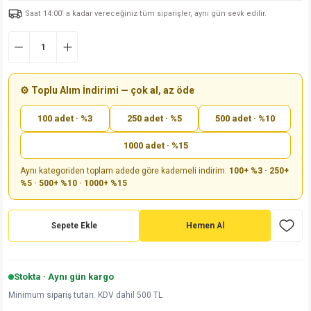
Saat 14:00’ a kadar vereceğiniz tüm siparişler, aynı gün sevk edilir.
md
risi
Klemens 180C
nsatör
erisi
renç %5 2W
Kılıf
risi
Klemens 90C
atör
risi
enç 1/8w
Kılıf
i
satör
risi
enç %1 1/2W
k kapasitör
⚙️ Toplu Alım İndirimi — çok al, az öde
100 adet · %3
250 adet · %5
500 adet · %10
si
atör
risi
enç %1 1/4W
1000 adet · %15
si
tör
risi
renç 1/2W
ad
iyot
Aynı kategoriden toplam adede göre kademeli indirim:
100+ %3 · 250+
%5 · 500+ %10 · 1000+ %15
si
atör
Serisi
renç 10W
isi
satör
Serisi
enç 1W
r 1206 Kılıf
Sepete Ekle
Hemen Al
 Serisi,45 Serisi
atör
Serisi
renç 20W
 1206 Kılıf - 25 Adet
iyot
Stokta · Aynı gün kargo
risi
tör
isi
enç 2W
 402 Kılıf
Minimum sipariş tutarı: KDV dahil 500 TL