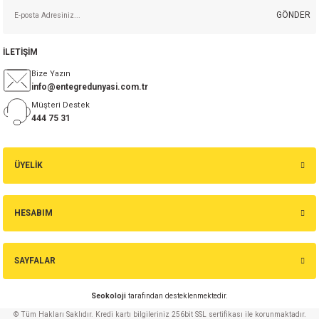
GÖNDER
isi
İLETİŞİM
si
Bize Yazın
info@entegredunyasi.com.tr
isi
Müşteri Destek
444 75 31
isi
ÜYELİK
risi
risi
HESABIM
si
SAYFALAR
si
Seokoloji
tarafından desteklenmektedir.
risi
© Tüm Hakları Saklıdır. Kredi kartı bilgileriniz 256bit SSL sertifikası ile korunmaktadır.