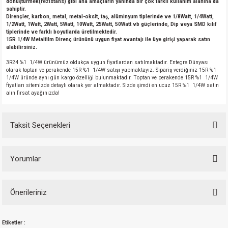
dönüştürmek(rezistans) gibi ana amaçların yanında bir çok farklı kullanım alanına da
si
nsatörler
ç 25W
od
sahiptir.
Dirençler, karbon, metal, metal-oksit, taş, alüminyum tiplerinde ve 1/8Watt, 1/4Watt,
1/2Watt, 1Watt, 2Watt, 5Watt, 10Watt, 25Watt, 50Watt vb güçlerinde, Dip veya SMD kılıf
ndansatör
ç 3W
ç
tiplerinde ve farklı boyutlarda üretilmektedir.
15R 1/4W Metalfilm Direnç ürününü uygun fiyat avantajı ile üye girişi yaparak satın
alabilirsiniz.
ver
d Kondansatörler
ç 4W
3R24 %1 1/4W ürünümüz oldukça uygun fiyatlardan satılmaktadır. Entegre Dünyası
olarak toptan ve perakende 15R %1 1/4W satışı yapmaktayız. Sipariş verdiğiniz 15R %1
1/4W üründe aynı gün kargo özelliği bulunmaktadır. Toptan ve perakende 15R %1 1/4W
si
ansatör
ç 6W
fiyatları sitemizde detaylı olarak yer almaktadır. Sizde şimdi en ucuz 15R %1 1/4W satın
alın fırsat ayağınızda!
si
Kondansatör
ç 7W
d
Taksit Seçenekleri
isi
ansatör
ç 8W
si
ster AXİAL Kondansatör
ç 9W
Yorumlar
risi
ndansatörler
Önerileriniz
Bu ürüne ilk yorumu siz yapın!
isi
atör
Bu ürünün fiyat bilgisi, resim, ürün açıklamalarında ve diğer konularda
Etiketler :
yetersiz gördüğünüz noktaları öneri formunu kullanarak tarafımıza
Yorum Yaz