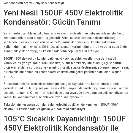
kondansatörü seçmek büyük bir önem taşır.
si
nsatörler
ç 25W
od
Yeni Nesil 150UF 450V Elektrolitik
ndansatör
ç 3W
ç
Kondansatör: Gücün Tanımı
ver
d Kondansatörler
ç 4W
Son yıllarda özellikle mobil cihazların ve enerji sistemlerinin gelişimi dolayısıyla, bu tür
kondansatörlere olan talep artış gösterdi. Artık, sadece elektronik devrelerde değil,
yenilenebilir enerji sistemlerinde ve motor sürücülerinde de bu kondansatörlerin
kullanıldığını görmekteyiz. Görünüşe göre, enerji verimliliğini artıran ve daha uzun ömür
si
ansatör
ç 6W
sunan bileşenler arayışı, bu kondansatörlerin popülaritesini artırıyor.
150UF 450V elektrolitik kondansatörler, yüksek sıcaklık koşullarında dahi stabil
si
Kondansatör
ç 7W
d
kalabilen bir yapıya sahip. Düşünsenize, bu tür bir teknolojinin sunduğu güvenilirlik,
projelerinizi daha sorunsuz ve verimli bir şekilde gerçekleştirmenize olanak tanıyor. Yani,
bir projede kullanılan bu kondansatörler, devrelerin genel performansını ciddi ölçüde
isi
ansatör
ç 8W
artırıyor.
Bu kondansatörleri otomotiv elektroniğinden güç kaynaklarına kadar birçok alanda
görmek mümkün. İşin güzel yanı, esneklikleri sayesinde farklı uygulamalarda mükemmel
si
ster AXİAL Kondansatör
ç 9W
sonuçlar almanız. Örneğin, bir gücü depolama veya güç kaynağını dengeleme ihtiyacınız
varsa, bu kondansatör size oldukça fayda sağlayacaktır.
Teknolojinin her geçen gün daha da ilerlediği bu dönemde, yeni nesil 150UF 450V
risi
ndansatörler
elektrolitik kondansatörler, gücün yeni tanımını oluşturuyor.
105°C Sıcaklık Dayanıklılığı: 150UF
isi
atör
450V Elektrolitik Kondansatör ile