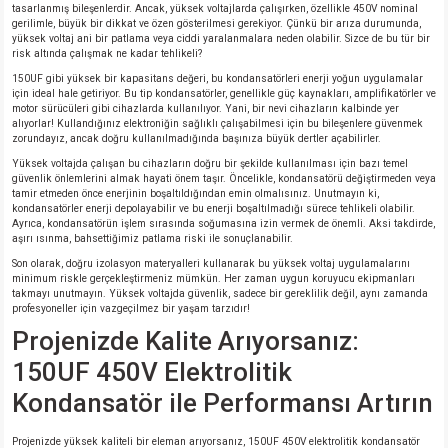
tasarlanmış bileşenlerdir. Ancak, yüksek voltajlarda çalışırken, özellikle 450V nominal
gerilimle, büyük bir dikkat ve özen gösterilmesi gerekiyor. Çünkü bir arıza durumunda,
yüksek voltaj ani bir patlama veya ciddi yaralanmalara neden olabilir. Sizce de bu tür bir
risk altında çalışmak ne kadar tehlikeli?
150UF gibi yüksek bir kapasitans değeri, bu kondansatörleri enerji yoğun uygulamalar
için ideal hale getiriyor. Bu tip kondansatörler, genellikle güç kaynakları, amplifikatörler ve
motor sürücüleri gibi cihazlarda kullanılıyor. Yani, bir nevi cihazların kalbinde yer
alıyorlar! Kullandığınız elektroniğin sağlıklı çalışabilmesi için bu bileşenlere güvenmek
zorundayız, ancak doğru kullanılmadığında başınıza büyük dertler açabilirler.
Yüksek voltajda çalışan bu cihazların doğru bir şekilde kullanılması için bazı temel
güvenlik önlemlerini almak hayati önem taşır. Öncelikle, kondansatörü değiştirmeden veya
tamir etmeden önce enerjinin boşaltıldığından emin olmalısınız. Unutmayın ki,
kondansatörler enerji depolayabilir ve bu enerji boşaltılmadığı sürece tehlikeli olabilir.
Ayrıca, kondansatörün işlem sırasında soğumasına izin vermek de önemli. Aksi takdirde,
aşırı ısınma, bahsettiğimiz patlama riski ile sonuçlanabilir.
Son olarak, doğru izolasyon materyalleri kullanarak bu yüksek voltaj uygulamalarını
minimum riskle gerçekleştirmeniz mümkün. Her zaman uygun koruyucu ekipmanları
takmayı unutmayın. Yüksek voltajda güvenlik, sadece bir gereklilik değil, aynı zamanda
profesyoneller için vazgeçilmez bir yaşam tarzıdır!
Projenizde Kalite Arıyorsanız:
150UF 450V Elektrolitik
Kondansatör ile Performansı Artırın
Projenizde yüksek kaliteli bir eleman arıyorsanız, 150UF 450V elektrolitik kondansatör