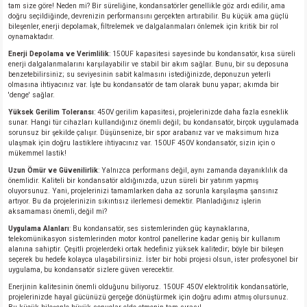
tam size göre! Neden mi? Bir süreliğine, kondansatörler genellikle göz ardı edilir, ama
doğru seçildiğinde, devrenizin performansını gerçekten artırabilir. Bu küçük ama güçlü
bileşenler, enerji depolamak, filtrelemek ve dalgalanmaları önlemek için kritik bir rol
oynamaktadır.
Enerji Depolama ve Verimlilik
: 150UF kapasitesi sayesinde bu kondansatör, kısa süreli
enerji dalgalanmalarını karşılayabilir ve stabil bir akım sağlar. Bunu, bir su deposuna
benzetebilirsiniz; su seviyesinin sabit kalmasını istediğinizde, deponuzun yeterli
olmasına ihtiyacınız var. İşte bu kondansatör de tam olarak bunu yapar; akımda bir
'denge' sağlar.
Yüksek Gerilim Toleransı
: 450V gerilim kapasitesi, projelerinizde daha fazla esneklik
sunar. Hangi tür cihazları kullandığınız önemli değil; bu kondansatör, birçok uygulamada
sorunsuz bir şekilde çalışır. Düşünsenize, bir spor arabanız var ve maksimum hıza
ulaşmak için doğru lastiklere ihtiyacınız var. 150UF 450V kondansatör, sizin için o
mükemmel lastik!
Uzun Ömür ve Güvenilirlik
: Yalnızca performans değil, aynı zamanda dayanıklılık da
önemlidir. Kaliteli bir kondansatör aldığınızda, uzun süreli bir yatırım yapmış
oluyorsunuz. Yani, projelerinizi tamamlarken daha az sorunla karşılaşma şansınız
artıyor. Bu da projelerinizin sıkıntısız ilerlemesi demektir. Planladığınız işlerin
aksamaması önemli, değil mi?
Uygulama Alanları
: Bu kondansatör, ses sistemlerinden güç kaynaklarına,
telekomünikasyon sistemlerinden motor kontrol panellerine kadar geniş bir kullanım
alanına sahiptir. Çeşitli projelerdeki ortak hedefiniz yüksek kalitedir; böyle bir bileşen
seçerek bu hedefe kolayca ulaşabilirsiniz. İster bir hobi projesi olsun, ister profesyonel bir
uygulama, bu kondansatör sizlere güven verecektir.
Enerjinin kalitesinin önemli olduğunu biliyoruz. 150UF 450V elektrolitik kondansatörle,
projelerinizde hayal gücünüzü gerçeğe dönüştürmek için doğru adımı atmış olursunuz.