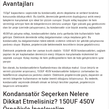
Avantajları
isi
150μF kapasitansı sayesinde bu kondansatör, akımı depolama ve serbest bırakma
konusunda oldukça etkili. Bu özellik, devrenizde gereksinim duyduğunuz anlık enerji
taleplerini karşılamak için ideal bir çözüm sunuyor. Düşük voltaj kayıpları ile hem
si
verimliliği artırıyor hem de bileşenlerinizin ömrünü uzatıyor. Eğer yüksek güç gereksinimi
olan bir proje üzerinde çalışıyorsanız, bu kondansatör size büyük avantaj sağlayabilir.
450V'luk çalışma voltajı, kondansatörleri daha zorlu şartlarda bile kullanılabilir hale
isi
getiriyor. Elektronik devrelerde voltaj dalgalanmaları sıkça meydana gelir. Bu
kondansatör, bu dalgalanmaları tolere ederek sistemin istikrarlı bir şekilde çalışmasına
yardımcı oluyor. Böylece, projelerinizde beklenmedik kesintilerin önüne geçebilirsiniz.
isi
Elektronik projelerde alan her zaman kısıtlı olabilir. 150UF 450V kondansatörleri, sağlam
yapıları ile yer kaplamadan devrenizin enerji ihtiyacını karşılamada mükemmel bir
seçenek sunuyor. Kolay montajı ile hem profesyonellerin hem de hobi geliştiricilerin işine
risi
yarıyor.
Son olarak, bu kondansatörlerin fiyatlandırması da oldukça makul. Uzun ömürlü ve
risi
verimli çözümler arıyorsanız, 150UF 450V kondansatörler bütçenizi zorlamadan bu
hedeflerinize ulaşmanıza yardımcı olabilir. Elektronik projelerinizde güçlü, dayanıklı ve
verimli bileşenler kullanmanın ne kadar önemli olduğunu biliyorsunuz. Bu nedenle,
kondansatör seçiminde dikkatli olmak ve bilinçli tercihler yapmak, projelerinizin
si
başarısını artıracaktır.
Kondansatör Seçerken Nelere
si
Dikkat Etmelisiniz? 150UF 450V
risi