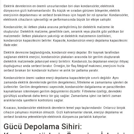
Elektrik devrelerinin en önemli unsurlarından biri olan kondansörler, elektronik
dünyasının gizli kahramanlarıdır. Bu küçük ve sıradan görünen bileşenler, elektrik
enerjisinin depolanması ve serbest bırakılması için hayati bir rol oynarlar. Kondansörler,
elektronik cihazların işlevselliği ve performansında büyük bir etkiye sahiptir.
Kondansörler, iki iletken plaka arasına yerleştirilmiş bir dielektrik malzeme ile
oluşturulur. Dielektrik malzeme, genellikle cam, seramik veya plastik gibi yalıtkan bir
malzemedir. İletken plakaların yakınlığı ve dielektrik malzemenin özellikleri,
kondansörün kapasitesini belirler. Kapasite, kondansörün enerji depolama kapasitesini
ifade eder.
Elektrik devresine bağlandığında, kondansör enerji depolar. Bir kaynak tarafından
sağlanan elektrik enerjisi, kondansörün plakaları arasında bir gerilim oluşturarak
dielektrik malzemede potansiyel enerji biriktirir. Kondansör, bu depolanan enerjiyi ihtiyaç
duyduğumuz anda serbest bırakır. Örneğin, bir flaş fotoğraf makinesi, enerjisini hızla
serbest bırakan bir kondansör kullanır ve anlık bir patlama yaratır.
Kondansörlerin önemi sadece enerji depolama kapasiteleriyle sınırlı değildir. Aynı
zamanda elektrik devrelerinde gerilim dengelemesi, filtreleme ve zamanlama işlevleri de
üstlenirler. Gerilim dengelemesi sayesinde, kondansörler dalgalanma ve parazitlerden
kaynaklanan istenmeyen gerilim değişimlerini düzeltir. Filtreleme özelliği, devredeki
gürültüyü azaltarak daha temiz bir güç sağlar. Zamanlama işlevi ise belirli zaman
aralıklarında işaretlerin kontrolünü sağlar.
Kısacası, kondansörler elektronik devrelerin temel yapı taşlarındandır. Onlarsız birçok
cihazın çalışması mümkün olmazdı. Gizli kahramanlar olarak, enerjiyi depolama ve
serbest bırakma yetenekleriyle elektronik dünyamıza parlaklık katıyorlar.
Gücü Depolama Sihiri: