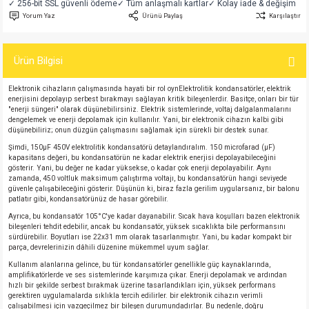
✓ 256-bit SSL güvenli ödeme
✓ Tüm anlaşmalı kartlar
✓ Kolay iade & değişim
si
atör
Serisi
enç 3W
 603 Kılıf
Yorum Yaz
Ürünü Paylaş
Karşılaştır
si
satör
erisi
enç 4W
 603 Kılıf - 25 Adet
Ürün Bilgisi
4 Serisi,27 Serisi,93 Serisi
atör
Serisi
enç 5W
 805 Kılıf
Elektronik cihazların çalışmasında hayati bir rol oynElektrolitik kondansatörler, elektrik
enerjisini depolayıp serbest bırakmayı sağlayan kritik bileşenlerdir. Basitçe, onları bir tür
"enerji süngeri" olarak düşünebilirsiniz. Elektrik sistemlerinde, voltaj dalgalanmalarını
tör
 Serisi
ç 10W
 805 Kılıf - 25 Adet
dengelemek ve enerji depolamak için kullanılır. Yani, bir elektronik cihazın kalbi gibi
düşünebiliriz; onun düzgün çalışmasını sağlamak için sürekli bir destek sunar.
Şimdi, 150µF 450V elektrolitik kondansatörü detaylandıralım. 150 microfarad (µF)
erisi
atör
erisi
ç 11W
d
kapasitans değeri, bu kondansatörün ne kadar elektrik enerjisi depolayabileceğini
gösterir. Yani, bu değer ne kadar yüksekse, o kadar çok enerji depolayabilir. Aynı
zamanda, 450 voltluk maksimum çalıştırma voltajı, bu kondansatörün hangi seviyede
isi
satör
ç 13W
güvenle çalışabileceğini gösterir. Düşünün ki, biraz fazla gerilim uygularsanız, bir balonu
patlatır gibi, kondansatörünüz de hasar görebilir.
isi
atör
ç 14W
Ayrıca, bu kondansatör 105°C'ye kadar dayanabilir. Sıcak hava koşulları bazen elektronik
bileşenleri tehdit edebilir, ancak bu kondansatör, yüksek sıcaklıkta bile performansını
sürdürebilir. Boyutları ise 22x31 mm olarak tasarlanmıştır. Yani, bu kadar kompakt bir
parça, devrelerinizin dâhili düzenine mükemmel uyum sağlar.
i
satör
ç 15W
Kullanım alanlarına gelince, bu tür kondansatörler genellikle güç kaynaklarında,
amplifikatörlerde ve ses sistemlerinde karşımıza çıkar. Enerji depolamak ve ardından
isi
atör
ç 17W
iyot
hızlı bir şekilde serbest bırakmak üzerine tasarlandıkları için, yüksek performans
gerektiren uygulamalarda sıklıkla tercih edilirler. bir elektronik cihazın verimli
çalışabilmesi için vazgeçilmez bir bileşen durumundadırlar. Bu nedenle, doğru