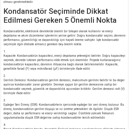
olması gerekmektedir.
Kondansatör Seçiminde Dikkat
Edilmesi Gereken 5 Önemli Nokta
Kondansatörler, elektronik devrelerde önemli bir bileşen olarak kullanılır ve enerji
depolama ve akım düzenleme işlevlerini yerine getirir. Doğru kondansatör seçimi, devrenin
performansı, güvenilirliği ve dayanıklılığı için hayati öneme sahiptir. İşte kondansatör
seçimiyle ilgili dikkate almanız gereken beş önemli nokta:
Kapasite: Kondansatörün kapasitesi, enerji depolama yeteneğini belirler. Doğru kapasiteyi
seçmek, devrede istenen performansı elde etmek için önemlidir. Projede kullanacağınız
kondansatörün kapasitesi, devrenin ihtiyacına bağlı olarak belirlenmelidir. Kapasite,
genellikle farad (F) veya mikrofarad (µF) birimleriyle ifade edilir.
Gerilim Derecesi: Kondansatörün gerilim derecesi, maksimum gerilimi belirtir ki bu değer
aşılırsa kondansatör zarar görebilir. Devreye uygun bir gerilim derecesine sahip bir
kondansatör seçmek, güvenlik ve dayanıklılık açısından kritiktir. Gerilim derecesi volt (V)
birimiyle ifade edilir.
Eşdeğer Seri Direnç (ESR): Kondansatörlerin içerisinde eşdeğer bir seri direnç bulunur. Bu
direnç, kondansatörün gerilim düşüşü ve ısı üretme yetenekleri ile ilgilidir. Düşük ESR
değeri, daha iyi performans ve enerji verimliliği sağlar. Özellikle yüksek frekanslı
uygulamalarda düşük ESR değerine sahip kondansatörler tercih edilmelidir.