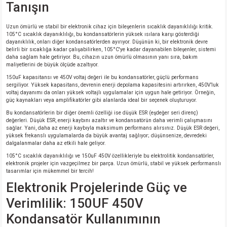
Tanışın
si
ansatör
 Kılıf
Uzun ömürlü ve stabil bir elektronik cihaz için bileşenlerin sıcaklık dayanıklılığı kritik.
si
a Tipi Kondansatör
 Kılıf
105°C sıcaklık dayanıklılığı, bu kondansatörlerin yüksek ısılara karşı gösterdiği
dayanıklılık, onları diğer kondansatörlerden ayırıyor. Düşünün ki, bir elektronik devre
belirli bir sıcaklığa kadar çalışabilirken, 105°C'ye kadar dayanabilen bileşenler, sistemi
risi
Tipi Kondansatör
 Kılıf
daha sağlam hale getiriyor. Bu, cihazın uzun ömürlü olmasının yanı sıra, bakım
maliyetlerini de büyük ölçüde azaltıyor.
si
nsatör
 Kılıf
150uF kapasitansı ve 450V voltaj değeri ile bu kondansatörler, güçlü performans
sergiliyor. Yüksek kapasitans, devrenin enerji depolama kapasitesini artırırken, 450V’luk
voltaj dayanımı da onları yüksek voltajlı uygulamalar için uygun hale getiriyor. Örneğin,
güç kaynakları veya amplifikatörler gibi alanlarda ideal bir seçenek oluşturuyor.
si
r 1206 Kılıf
Kılıf
Bu kondansatörlerin bir diğer önemli özelliği ise düşük ESR (eşdeğer seri direnç)
değerleri. Düşük ESR, enerji kaybını azaltır ve kondansatörün daha verimli çalışmasını
si
 402 Kılıf
Kılıf
sağlar. Yani, daha az enerji kaybıyla maksimum performans alırsınız. Düşük ESR değeri,
yüksek frekanslı uygulamalarda da büyük avantaj sağlıyor; düşünsenize, devredeki
dalgalanmalar daha az etkili hale geliyor.
isi
 603 Kılıf
Kılıf
105°C sıcaklık dayanıklılığı ve 150uF 450V özellikleriyle bu elektrolitik kondansatörler,
elektronik projeler için vazgeçilmez bir parça. Uzun ömürlü, stabil ve yüksek performanslı
tasarımlar için mükemmel bir tercih!
si
 805 Kılıf
5W
Elektronik Projelerinde Güç ve
Verimlilik: 150UF 450V
isi
nsatör
W
Kondansatör Kullanımının
si
atör
W