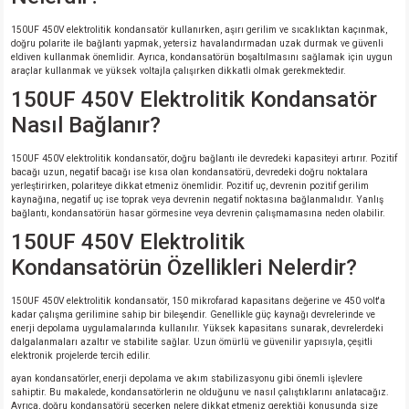
150UF 450V elektrolitik kondansatör kullanırken, aşırı gerilim ve sıcaklıktan kaçınmak,
doğru polarite ile bağlantı yapmak, yetersiz havalandırmadan uzak durmak ve güvenli
eldiven kullanmak önemlidir. Ayrıca, kondansatörün boşaltılmasını sağlamak için uygun
araçlar kullanmak ve yüksek voltajla çalışırken dikkatli olmak gerekmektedir.
150UF 450V Elektrolitik Kondansatör
Nasıl Bağlanır?
150UF 450V elektrolitik kondansatör, doğru bağlantı ile devredeki kapasiteyi artırır. Pozitif
bacağı uzun, negatif bacağı ise kısa olan kondansatörü, devredeki doğru noktalara
yerleştirirken, polariteye dikkat etmeniz önemlidir. Pozitif uç, devrenin pozitif gerilim
kaynağına, negatif uç ise toprak veya devrenin negatif noktasına bağlanmalıdır. Yanlış
bağlantı, kondansatörün hasar görmesine veya devrenin çalışmamasına neden olabilir.
150UF 450V Elektrolitik
Kondansatörün Özellikleri Nelerdir?
150UF 450V elektrolitik kondansatör, 150 mikrofarad kapasitans değerine ve 450 volt'a
kadar çalışma gerilimine sahip bir bileşendir. Genellikle güç kaynağı devrelerinde ve
enerji depolama uygulamalarında kullanılır. Yüksek kapasitans sunarak, devrelerdeki
dalgalanmaları azaltır ve stabilite sağlar. Uzun ömürlü ve güvenilir yapısıyla, çeşitli
elektronik projelerde tercih edilir.
ayan kondansatörler, enerji depolama ve akım stabilizasyonu gibi önemli işlevlere
sahiptir. Bu makalede, kondansatörlerin ne olduğunu ve nasıl çalıştıklarını anlatacağız.
Ayrıca, doğru kondansatörü seçerken nelere dikkat etmeniz gerektiği konusunda size