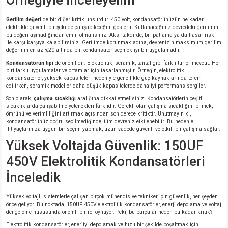
Örneğiyle İnceleyelim
Gerilim değeri
de bir diğer kritik unsurdur. 450 volt, kondansatörünüzün ne kadar
isi
elektrikle güvenli bir şekilde çalışabileceğini gösterir. Kullanacağınız devredeki gerilimin
bu değeri aşmadığından emin olmalısınız. Aksi takdirde, bir patlama ya da hasar riski
ile karşı karşıya kalabilirsiniz. Gerilimde korunmak adına, devrenizin maksimum gerilim
erisi
değerinin en az %20 altında bir kondansatör seçmek iyi bir uygulamadır.
Kondansatörün tipi
de önemlidir. Elektrolitik, seramik, tantal gibi farklı türler mevcut. Her
releri
biri farklı uygulamalar ve ortamlar için tasarlanmıştır. Örneğin, elektrolitik
kondansatörler, yüksek kapasiteleri nedeniyle genellikle güç kaynaklarında tercih
edilirken, seramik modeller daha düşük kapasitelerde daha iyi performans sergiler.
P MARKA)
Son olarak,
çalışma sıcaklığı
aralığına dikkat etmelisiniz. Kondansatörlerin çeşitli
sıcaklıklarda çalışabilme yetenekleri farklıdır. Gerekli olan çalışma sıcaklığını bilmek,
ömrünü ve verimliliğini artırmak açısından son derece kritiktir. Unutmayın ki,
kondansatörünüz doğru seçilmediğinde, tüm devreniz etkilenebilir. Bu nedenle,
ihtiyaçlarınıza uygun bir seçim yapmak, uzun vadede güvenli ve etkili bir çalışma sağlar.
Yüksek Voltajda Güvenlik: 150UF
450V Elektrolitik Kondansatörleri
İnceledik
Yüksek voltajlı sistemlerle çalışan birçok mühendis ve tekniker için güvenlik, her şeyden
önce geliyor. Bu noktada, 150UF 450V elektrolitik kondansatörler, enerji depolama ve voltaj
dengeleme hususunda önemli bir rol oynuyor. Peki, bu parçalar neden bu kadar kritik?
Elektrolitik kondansatörler, enerjiyi depolamak ve hızlı bir şekilde boşaltmak için