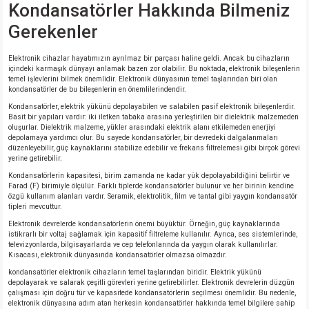
Kondansatörler Hakkında Bilmeniz
Gerekenler
Elektronik cihazlar hayatımızın ayrılmaz bir parçası haline geldi. Ancak bu cihazların
içindeki karmaşık dünyayı anlamak bazen zor olabilir. Bu noktada, elektronik bileşenlerin
temel işlevlerini bilmek önemlidir. Elektronik dünyasının temel taşlarından biri olan
kondansatörler de bu bileşenlerin en önemlilerindendir.
Kondansatörler, elektrik yükünü depolayabilen ve salabilen pasif elektronik bileşenlerdir.
Basit bir yapıları vardır: iki iletken tabaka arasına yerleştirilen bir dielektrik malzemeden
oluşurlar. Dielektrik malzeme, yükler arasındaki elektrik alanı etkilemeden enerjiyi
depolamaya yardımcı olur. Bu sayede kondansatörler, bir devredeki dalgalanmaları
düzenleyebilir, güç kaynaklarını stabilize edebilir ve frekans filtrelemesi gibi birçok görevi
yerine getirebilir.
Kondansatörlerin kapasitesi, birim zamanda ne kadar yük depolayabildiğini belirtir ve
Farad (F) birimiyle ölçülür. Farklı tiplerde kondansatörler bulunur ve her birinin kendine
özgü kullanım alanları vardır. Seramik, elektrolitik, film ve tantal gibi yaygın kondansatör
tipleri mevcuttur.
Elektronik devrelerde kondansatörlerin önemi büyüktür. Örneğin, güç kaynaklarında
istikrarlı bir voltaj sağlamak için kapasitif filtreleme kullanılır. Ayrıca, ses sistemlerinde,
televizyonlarda, bilgisayarlarda ve cep telefonlarında da yaygın olarak kullanılırlar.
Kısacası, elektronik dünyasında kondansatörler olmazsa olmazdır.
kondansatörler elektronik cihazların temel taşlarından biridir. Elektrik yükünü
depolayarak ve salarak çeşitli görevleri yerine getirebilirler. Elektronik devrelerin düzgün
çalışması için doğru tür ve kapasitede kondansatörlerin seçilmesi önemlidir. Bu nedenle,
elektronik dünyasına adım atan herkesin kondansatörler hakkında temel bilgilere sahip