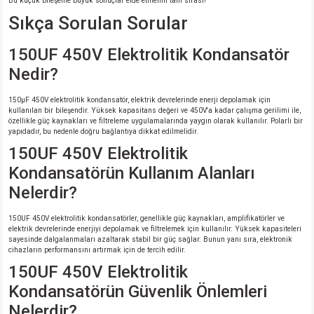
Bu küçük bileşenle büyük sonuçlar elde etmenin tam sırası!
Sıkça Sorulan Sorular
150UF 450V Elektrolitik Kondansatör
Nedir?
150µF 450V elektrolitik kondansatör, elektrik devrelerinde enerji depolamak için
kullanılan bir bileşendir. Yüksek kapasitans değeri ve 450V'a kadar çalışma gerilimi ile,
özellikle güç kaynakları ve filtreleme uygulamalarında yaygın olarak kullanılır. Polarlı bir
yapıdadır, bu nedenle doğru bağlantıya dikkat edilmelidir.
150UF 450V Elektrolitik
Kondansatörün Kullanım Alanları
Nelerdir?
150UF 450V elektrolitik kondansatörler, genellikle güç kaynakları, amplifikatörler ve
elektrik devrelerinde enerjiyi depolamak ve filtrelemek için kullanılır. Yüksek kapasiteleri
sayesinde dalgalanmaları azaltarak stabil bir güç sağlar. Bunun yanı sıra, elektronik
cihazların performansını artırmak için de tercih edilir.
150UF 450V Elektrolitik
Kondansatörün Güvenlik Önlemleri
Nelerdir?