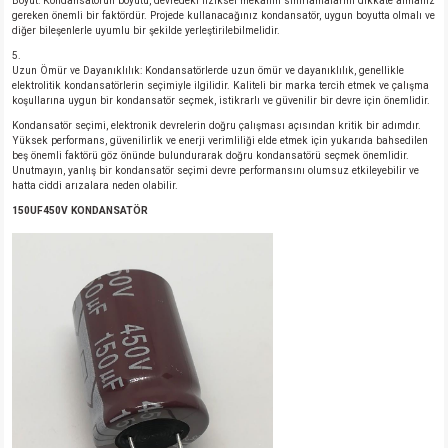
Boyut: Kondansatörün boyutu, devredeki fiziksel mekanın sınırlamalarını dikkate almanız
gereken önemli bir faktördür. Projede kullanacağınız kondansatör, uygun boyutta olmalı ve
diğer bileşenlerle uyumlu bir şekilde yerleştirilebilmelidir.
Uzun Ömür ve Dayanıklılık: Kondansatörlerde uzun ömür ve dayanıklılık, genellikle
elektrolitik kondansatörlerin seçimiyle ilgilidir. Kaliteli bir marka tercih etmek ve çalışma
koşullarına uygun bir kondansatör seçmek, istikrarlı ve güvenilir bir devre için önemlidir.
Kondansatör seçimi, elektronik devrelerin doğru çalışması açısından kritik bir adımdır.
Yüksek performans, güvenilirlik ve enerji verimliliği elde etmek için yukarıda bahsedilen
beş önemli faktörü göz önünde bulundurarak doğru kondansatörü seçmek önemlidir.
Unutmayın, yanlış bir kondansatör seçimi devre performansını olumsuz etkileyebilir ve
hatta ciddi arızalara neden olabilir.
150UF450V KONDANSATÖR