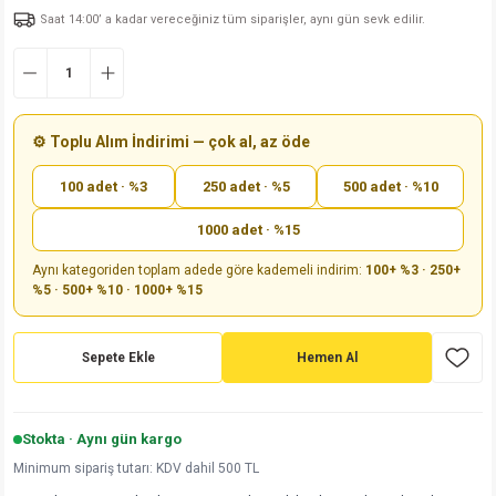
Saat 14:00’ a kadar vereceğiniz tüm siparişler, aynı gün sevk edilir.
md
risi
Klemens 180C
nsatör
erisi
renç %5 2W
Kılıf
risi
Klemens 90C
atör
risi
enç 1/8w
Kılıf
i
satör
risi
enç %1 1/2W
k kapasitör
⚙️ Toplu Alım İndirimi — çok al, az öde
100 adet · %3
250 adet · %5
500 adet · %10
si
atör
risi
enç %1 1/4W
1000 adet · %15
si
tör
risi
renç 1/2W
ad
iyot
Aynı kategoriden toplam adede göre kademeli indirim:
100+ %3 · 250+
%5 · 500+ %10 · 1000+ %15
si
atör
Serisi
renç 10W
isi
satör
Serisi
enç 1W
r 1206 Kılıf
Sepete Ekle
Hemen Al
 Serisi,45 Serisi
atör
Serisi
renç 20W
 1206 Kılıf - 25 Adet
iyot
Stokta · Aynı gün kargo
risi
tör
isi
enç 2W
 402 Kılıf
Minimum sipariş tutarı: KDV dahil 500 TL