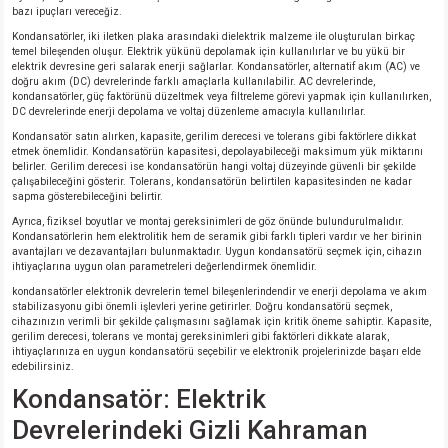
bazı ipuçları vereceğiz.
Kondansatörler, iki iletken plaka arasındaki dielektrik malzeme ile oluşturulan birkaç
temel bileşenden oluşur. Elektrik yükünü depolamak için kullanılırlar ve bu yükü bir
elektrik devresine geri salarak enerji sağlarlar. Kondansatörler, alternatif akım (AC) ve
doğru akım (DC) devrelerinde farklı amaçlarla kullanılabilir. AC devrelerinde,
kondansatörler, güç faktörünü düzeltmek veya filtreleme görevi yapmak için kullanılırken,
DC devrelerinde enerji depolama ve voltaj düzenleme amacıyla kullanılırlar.
Kondansatör satın alırken, kapasite, gerilim derecesi ve tolerans gibi faktörlere dikkat
etmek önemlidir. Kondansatörün kapasitesi, depolayabileceği maksimum yük miktarını
belirler. Gerilim derecesi ise kondansatörün hangi voltaj düzeyinde güvenli bir şekilde
çalışabileceğini gösterir. Tolerans, kondansatörün belirtilen kapasitesinden ne kadar
sapma gösterebileceğini belirtir.
Ayrıca, fiziksel boyutlar ve montaj gereksinimleri de göz önünde bulundurulmalıdır.
Kondansatörlerin hem elektrolitik hem de seramik gibi farklı tipleri vardır ve her birinin
avantajları ve dezavantajları bulunmaktadır. Uygun kondansatörü seçmek için, cihazın
ihtiyaçlarına uygun olan parametreleri değerlendirmek önemlidir.
kondansatörler elektronik devrelerin temel bileşenlerindendir ve enerji depolama ve akım
stabilizasyonu gibi önemli işlevleri yerine getirirler. Doğru kondansatörü seçmek,
cihazınızın verimli bir şekilde çalışmasını sağlamak için kritik öneme sahiptir. Kapasite,
gerilim derecesi, tolerans ve montaj gereksinimleri gibi faktörleri dikkate alarak,
ihtiyaçlarınıza en uygun kondansatörü seçebilir ve elektronik projelerinizde başarı elde
edebilirsiniz.
Kondansatör: Elektrik
Devrelerindeki Gizli Kahraman