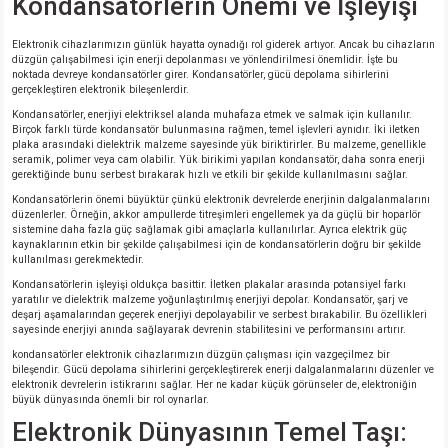
Kondansatörlerin Önemi ve İşleyişi
Elektronik cihazlarımızın günlük hayatta oynadığı rol giderek artıyor. Ancak bu cihazların
düzgün çalışabilmesi için enerji depolanması ve yönlendirilmesi önemlidir. İşte bu
noktada devreye kondansatörler girer. Kondansatörler, gücü depolama sihirlerini
gerçekleştiren elektronik bileşenlerdir.
Kondansatörler, enerjiyi elektriksel alanda muhafaza etmek ve salmak için kullanılır.
Birçok farklı türde kondansatör bulunmasına rağmen, temel işlevleri aynıdır. İki iletken
plaka arasındaki dielektrik malzeme sayesinde yük biriktirirler. Bu malzeme, genellikle
seramik, polimer veya cam olabilir. Yük birikimi yapılan kondansatör, daha sonra enerji
gerektiğinde bunu serbest bırakarak hızlı ve etkili bir şekilde kullanılmasını sağlar.
Kondansatörlerin önemi büyüktür çünkü elektronik devrelerde enerjinin dalgalanmalarını
düzenlerler. Örneğin, akkor ampullerde titreşimleri engellemek ya da güçlü bir hoparlör
sistemine daha fazla güç sağlamak gibi amaçlarla kullanılırlar. Ayrıca elektrik güç
kaynaklarının etkin bir şekilde çalışabilmesi için de kondansatörlerin doğru bir şekilde
kullanılması gerekmektedir.
Kondansatörlerin işleyişi oldukça basittir. İletken plakalar arasında potansiyel farkı
yaratılır ve dielektrik malzeme yoğunlaştırılmış enerjiyi depolar. Kondansatör, şarj ve
deşarj aşamalarından geçerek enerjiyi depolayabilir ve serbest bırakabilir. Bu özellikleri
sayesinde enerjiyi anında sağlayarak devrenin stabilitesini ve performansını artırır.
kondansatörler elektronik cihazlarımızın düzgün çalışması için vazgeçilmez bir
bileşendir. Gücü depolama sihirlerini gerçekleştirerek enerji dalgalanmalarını düzenler ve
elektronik devrelerin istikrarını sağlar. Her ne kadar küçük görünseler de, elektroniğin
büyük dünyasında önemli bir rol oynarlar.
Elektronik Dünyasının Temel Taşı: