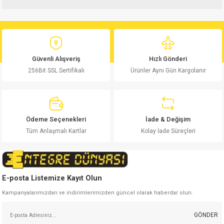
Bu ürüne ilk yorumu siz yapın!
Bu ürünün fiyat bilgisi, resim, ürün açıklamalarında ve diğer konularda
yetersiz gördüğünüz noktaları öneri formunu kullanarak tarafımıza
Yorum Yaz
iletebilirsiniz.
Görüş ve önerileriniz için teşekkür ederiz.
Güvenli Alışveriş
Hızlı Gönderi
256Bit SSL Sertifikalı
Ürünler Aynı Gün Kargolanır
Ürün resmi kalitesiz, bozuk veya görüntülenemiyor.
Ürün açıklamasında eksik bilgiler bulunuyor.
Ürün bilgilerinde hatalar bulunuyor.
Ürün fiyatı diğer sitelerden daha pahalı.
Ödeme Seçenekleri
İade & Değişim
Bu ürüne benzer farklı alternatifler olmalı.
Tüm Anlaşmalı Kartlar
Kolay İade Süreçleri
E-posta Listemize Kayıt Olun
Kampanyalarımızdan ve indirimlerimizden güncel olarak haberdar olun.
Gönder
GÖNDER