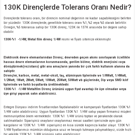
130K Dirençlerde Tolerans Oranı Nedir?
Dirençlerde tolerans oranı, bir direncin nominal değerinin ne kadar sapabileceğini belirten
bir yüzdedir. 130K dirençlerde, genellikle tolerans oranı %1, %2 veya %5 olarak belirtilir.
Örneğin, %5 toleransa sahip bir 130K direnç, 123K ile 137K arasında bir değere sahip
olabilir.
130K-%1 -1/4W, Metal film direnç 1/4W
resmi ve fiyatı sitemize eklenmiştir.
Elektronik devre elemanlarından Direnç; devreden geçen akımı sınırlayarak özellikle
hassas devre elemanlarının korunmasında, gerilim bölme, elektrik enerjisini ısıya
dönüştürmek(rezistans) gibi ana amaçların yanında bir çok farklı kullanım alanına da
sahiptir.
Dirençler, karbon, metal, metal-oksit, taş, alüminyum tiplerinde ve 1/8Watt, 1/4Watt,
1/2Watt, 1Watt, 2Watt, 5Watt, 10Watt, 25Watt, 50Watt vb güçlerinde, Dip veya SMD kılıf
tiplerinde ve farklı boyutlarda üretilmektedir.
130K-%1 -1/4W Metalfilm Direnç ürününü uygun fiyat avantajı ile üye olmadan veya
üye girişi yaparak satın alabilirsiniz.
Entegre Dünyası indirim fırsatlarından faydalanabilir ve kampanyalı fiyatlardan 130K %1
1/4W satın alabilirsiniz. Uygun fiyatlardan 130K %1 1/4W satışı yapan firmamız müşteri
memnuniyetine önem vermektedir. 130K %1 1/4W ürünü toptan ve perakende olarak
satılmaktadır. Siparişiniz onaylanır onaylanmaz mesai saatleri içerisinde aynı gün
kargolanır ve 130K %1 1/4W siparişiniz en kısa sürede kapınıza kadar ulaşır. 130K %1
1/4W fiyatlarımızı mümkün olduğunca ucuz ve hesaplı tutmaya çalışmaktayız, sizde hızlı
bir şekilde 130K %1 1/4W ürününü satın alabilirsiniz