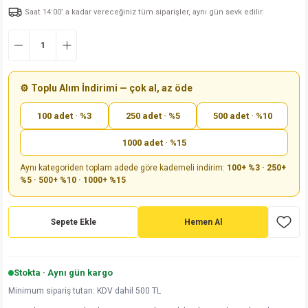
Saat 14:00’ a kadar vereceğiniz tüm siparişler, aynı gün sevk edilir.
md
risi
Klemens 180C
nsatör
erisi
renç %5 2W
Kılıf
risi
Klemens 90C
atör
risi
enç 1/8w
Kılıf
i
satör
risi
enç %1 1/2W
k kapasitör
⚙️ Toplu Alım İndirimi — çok al, az öde
100 adet · %3
250 adet · %5
500 adet · %10
si
atör
risi
enç %1 1/4W
1000 adet · %15
si
tör
risi
renç 1/2W
ad
iyot
Aynı kategoriden toplam adede göre kademeli indirim:
100+ %3 · 250+
%5 · 500+ %10 · 1000+ %15
si
atör
Serisi
renç 10W
isi
satör
Serisi
enç 1W
r 1206 Kılıf
Sepete Ekle
Hemen Al
 Serisi,45 Serisi
atör
Serisi
renç 20W
 1206 Kılıf - 25 Adet
iyot
Stokta · Aynı gün kargo
risi
tör
isi
enç 2W
 402 Kılıf
Minimum sipariş tutarı: KDV dahil 500 TL