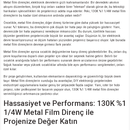
Metal film dirençler, elektronik devrelerin gizli kahramanlarıdır. Bir devredeki akımın
akışını düzenlerken, birçok kişi onları sadece birer "eleman" olarak görse de, bu teknoloji
harikaları işlevsellikleri ile projelerinizi adeta inşa ederler. Peki, 130K %1 1/4W metal film
isi
dirençlerin bu kadar özel olmasının ardında yatan nedir?
Öncelikle, metal film dirençler, diğer direnç türlerine göre daha yüksek bir hassasiyet
erisi
sunar. %1 tolerans, bu dirençlerin çok düşük bir hata payı ile çalıştığını gösterir. Yani,
devrenizde bir hata yapmanız neredeyse imkansızdır. Bu durum, özellikle hassas
ölçümler gerektiren projelerinizde büyük bir avantaj sağlar. Düşünün ki, bir elektronik
releri
devre tasarlıyorsunuz ve ölçüm hataları yüzünden projenniz başarısız oluyor. İşte burada
metal film dirençlerin devreye girmesi fark yaratır.
Metal film dirençler ayrıca sıcaklık değişimlerine karşı direnç gösterebilirler. Bu, onları dış
P MARKA)
çevre koşullarına duyarlı olan projeler için ideal bir seçenek haline getirir. Belirli bir
sıcaklık aralığında tutarlı bir performans sunarak devre arızalarının önüne geçebilirler.
Soğuk havalar veya yüksek sıcaklıklar altında bile aynı performansı sergilemeleri, onları
özel kılar.
Bir proje geliştirirken, kullanılan elemanların dayanıklılığı ve güvenilirliği büyük önem
taşır. Metal film dirençlerin sunduğu bu avantajlar, DIY elektroniği projelerinden
endüstriyel uygulamalara kadar geniş bir yelpazede fayda sağlar. Yani, ister bir hobi
projesi, ister profesyonel bir tasarım yapıyor olun, 130K %1 1/4W metal film dirençler
verimliliğinizi artırmanıza yardımcı olur.
Hassasiyet ve Performans: 130K %1
1/4W Metal Film Direnç ile
Projenize Değer Katın