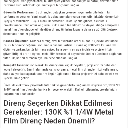
haline geldi. Her şeyden önce, bu dirençler yüksek hassasiyet sunarak, devrelerinizin
si
ansatör
 Kılıf
performansını artırmak için muhteşem bir çözüm sağlar.
Güvenilir Performans:
Bu dirençler, değişken çevresel koşullarda bile tutarlı bir
si
a Tipi Kondansatör
 Kılıf
performans sergiler. Yani, sıcaklık dalgalanmaları ya da nem gibi faktörler devrenizin
işleyişini etkilemez. Düşük sıcaklık dereceleri ile çalışabildiğinden, elektronik
projelerinizde uzun ömür ve güvenilirlik sunar. İnanılmaz bir dayanıklılığa sahip olan
risi
Tipi Kondansatör
 Kılıf
metal film dirençler, genellikle diğer direnç türlerine kıyasla daha az gürültü üreterek,
devre tasarımınızı geliştirir.
Hassas Ölçümler:
130K %1 direnç, özel bir tolerans oranı sunar. Bu, devre içerisinde
si
nsatör
 Kılıf
belirli bir direnç değerini korumanın önemini artırır. Bir analog voltmetre kullanarak
ölçüm yaparken, bu tür bir hassasiyet, hata payını en aza indirir ve projelerinizin
güvenilirliğini artırır. Ayrıca, metal film teknolojisi sayesinde üretim sürecinde sağlanan
si
r 1206 Kılıf
Kılıf
tutarlılık, her bir direncin aynı kalitede olmasını sağlar.
Kompakt Tasarım:
Son olarak, bu dirençlerin küçük boyutları, projelerinizi daha derli
toplu hale getirir. Sınırlı alanlarda çalışıyorsanız, metal film dirençlerinizi kullanmak,
si
 402 Kılıf
Kılıf
daha az yer kaplayarak tasarım özgürlüğü sunar. Bu da projelerinizi daha estetik ve
işlevsel hale getirir.
Özellikle elektronik projelerde tutarlılık ve güvenilirlik sağlamak istiyorsanız, 130K %1
isi
 603 Kılıf
Kılıf
1/4W metal film dirençler harika bir seçenek olabilir. Kaliteli bileşenler, projelerinizin
başarısının anahtarıdır.
si
 805 Kılıf
5W
Direnç Seçerken Dikkat Edilmesi
Gerekenler: 130K %1 1/4W Metal
isi
nsatör
W
Film Direnç Neden Önemli?
si
atör
W