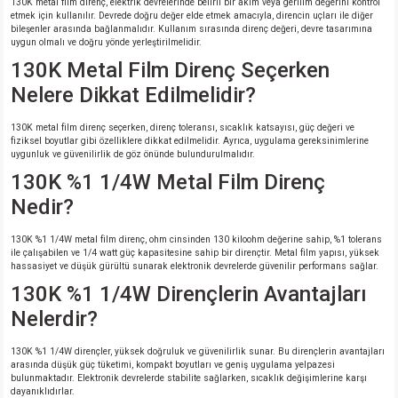
130K metal film direnç, elektrik devrelerinde belirli bir akım veya gerilim değerini kontrol
etmek için kullanılır. Devrede doğru değer elde etmek amacıyla, direncin uçları ile diğer
bileşenler arasında bağlanmalıdır. Kullanım sırasında direnç değeri, devre tasarımına
uygun olmalı ve doğru yönde yerleştirilmelidir.
130K Metal Film Direnç Seçerken
Nelere Dikkat Edilmelidir?
130K metal film direnç seçerken, direnç toleransı, sıcaklık katsayısı, güç değeri ve
fiziksel boyutlar gibi özelliklere dikkat edilmelidir. Ayrıca, uygulama gereksinimlerine
uygunluk ve güvenilirlik de göz önünde bulundurulmalıdır.
130K %1 1/4W Metal Film Direnç
Nedir?
130K %1 1/4W metal film direnç, ohm cinsinden 130 kiloohm değerine sahip, %1 tolerans
ile çalışabilen ve 1/4 watt güç kapasitesine sahip bir dirençtir. Metal film yapısı, yüksek
hassasiyet ve düşük gürültü sunarak elektronik devrelerde güvenilir performans sağlar.
130K %1 1/4W Dirençlerin Avantajları
Nelerdir?
130K %1 1/4W dirençler, yüksek doğruluk ve güvenilirlik sunar. Bu dirençlerin avantajları
arasında düşük güç tüketimi, kompakt boyutları ve geniş uygulama yelpazesi
bulunmaktadır. Elektronik devrelerde stabilite sağlarken, sıcaklık değişimlerine karşı
dayanıklıdırlar.