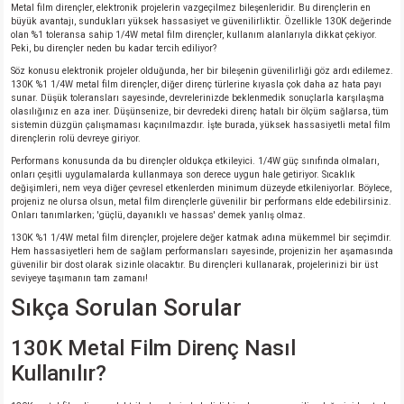
Metal film dirençler, elektronik projelerin vazgeçilmez bileşenleridir. Bu dirençlerin en
büyük avantajı, sundukları yüksek hassasiyet ve güvenilirliktir. Özellikle 130K değerinde
olan %1 toleransa sahip 1/4W metal film dirençler, kullanım alanlarıyla dikkat çekiyor.
Peki, bu dirençler neden bu kadar tercih ediliyor?
Söz konusu elektronik projeler olduğunda, her bir bileşenin güvenilirliği göz ardı edilemez.
130K %1 1/4W metal film dirençler, diğer direnç türlerine kıyasla çok daha az hata payı
sunar. Düşük toleransları sayesinde, devrelerinizde beklenmedik sonuçlarla karşılaşma
olasılığınız en aza iner. Düşünsenize, bir devredeki direnç hatalı bir ölçüm sağlarsa, tüm
sistemin düzgün çalışmaması kaçınılmazdır. İşte burada, yüksek hassasiyetli metal film
dirençlerin rolü devreye giriyor.
Performans konusunda da bu dirençler oldukça etkileyici. 1/4W güç sınıfında olmaları,
onları çeşitli uygulamalarda kullanmaya son derece uygun hale getiriyor. Sıcaklık
değişimleri, nem veya diğer çevresel etkenlerden minimum düzeyde etkileniyorlar. Böylece,
projeniz ne olursa olsun, metal film dirençlerle güvenilir bir performans elde edebilirsiniz.
Onları tanımlarken; 'güçlü, dayanıklı ve hassas' demek yanlış olmaz.
130K %1 1/4W metal film dirençler, projelere değer katmak adına mükemmel bir seçimdir.
Hem hassasiyetleri hem de sağlam performansları sayesinde, projenizin her aşamasında
güvenilir bir dost olarak sizinle olacaktır. Bu dirençleri kullanarak, projelerinizi bir üst
seviyeye taşımanın tam zamanı!
Sıkça Sorulan Sorular
130K Metal Film Direnç Nasıl
Kullanılır?