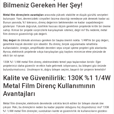
Bilmeniz Gereken Her Şey!
si
nsatörler
ç 25W
od
Metal film dirençlerin avantajları
arasında yüksek stabilite ve düşük gürültü seviyeleri
ndansatör
ç 3W
ç
bulunuyor. Yani, devrenizdeki sinyalleri bozma olasılığı neredeyse yok denecek kadar az.
Bunun yanında, %1 toleransı, direnç değerinin beklenenden ne kadar sapabileceğini
gösteriyor. Yüksek doğruluk, özellikle hassas ölçüm gerektiren projelerde kritik bir öneme
ver
d Kondansatörler
ç 4W
sahip. Kimse bir projede sürprizlerle karşılaşmak istemez, değil mi? Bu nedenle, metal
film direncin güvenilirliği çok değerli.
Güç değeri
de dikkate alınması gereken bir başka önemli nokta. 1/4W'lik bir güç değeri,
si
ansatör
ç 6W
genellikle küçük devreler için idealdir. Bu direnç, birçok uygulamada rahatlıkla
kullanılabilir; örneğin, amplifikatör devreleri veya sinyal işleme projeleri gibi alanlarda.
Ayrıca, elektronik projelerde sıkça karşılaşılan güç kaybını minimize etme yönünde de
si
Kondansatör
ç 7W
d
etkili bir rol oynar.
130K %1 1/4W metal film direnç, elektronikteki temel yapı taşlarından biridir. Eğer
isi
ansatör
ç 8W
projelerinizi daha güvenilir ve etkin hale getirmek istiyorsanız, bu bileşeni göz önünde
bulundurmalısınız. Unutmayın ki, doğru bileşen seçimi, başarılı bir projenin temelidir!
Kalite ve Güvenilirlik: 130K %1 1/4W
si
ster AXİAL Kondansatör
ç 9W
Metal Film Direnç Kullanımının
risi
ndansatörler
Avantajları
isi
atör
Metal film dirençler, elektronik devrelerde sıklıkla tercih edilen bir bileşen olarak öne
çıkıyor. Peki, bu dirençlerin neden bu kadar popüler olduğunu hiç düşündünüz mü? 130K
%1 1/4W metal film dirençler, sundukları kalite ve güvenilirlik ile kullanıcıların gözdesi