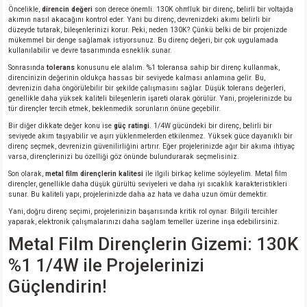
Öncelikle,
direncin değeri
son derece önemli. 130K ohm'luk bir direnç, belirli bir voltajda
akımın nasıl akacağını kontrol eder. Yani bu direnç, devrenizdeki akımı belirli bir
düzeyde tutarak, bileşenlerinizi korur. Peki, neden 130K? Çünkü belki de bir projenizde
isi
mükemmel bir denge sağlamak istiyorsunuz. Bu direnç değeri, bir çok uygulamada
kullanılabilir ve devre tasarımında esneklik sunar.
si
Sonrasında
tolerans
konusunu ele alalım. %1 toleransa sahip bir direnç kullanmak,
direncinizin değerinin oldukça hassas bir seviyede kalması anlamına gelir. Bu,
devrenizin daha öngörülebilir bir şekilde çalışmasını sağlar. Düşük tolerans değerleri,
genellikle daha yüksek kaliteli bileşenlerin işareti olarak görülür. Yani, projelerinizde bu
isi
tür dirençler tercih etmek, beklenmedik sorunların önüne geçebilir.
Bir diğer dikkate değer konu ise
güç ratingi
. 1/4W gücündeki bir direnç, belirli bir
isi
seviyede akım taşıyabilir ve aşırı yüklenmelerden etkilenmez. Yüksek güce dayanıklı bir
direnç seçmek, devrenizin güvenilirliğini artırır. Eğer projelerinizde ağır bir akıma ihtiyaç
varsa, dirençlerinizi bu özelliği göz önünde bulundurarak seçmelisiniz.
risi
Son olarak,
metal film dirençlerin kalitesi
ile ilgili birkaç kelime söyleyelim. Metal film
dirençler, genellikle daha düşük gürültü seviyeleri ve daha iyi sıcaklık karakteristikleri
sunar. Bu kaliteli yapı, projelerinizde daha az hata ve daha uzun ömür demektir.
risi
Yani, doğru direnç seçimi, projelerinizin başarısında kritik rol oynar. Bilgili tercihler
yaparak, elektronik çalışmalarınızı daha sağlam temeller üzerine inşa edebilirsiniz.
si
Metal Film Dirençlerin Gizemi: 130K
%1 1/4W ile Projelerinizi
si
Güçlendirin!
risi