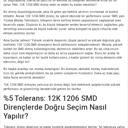
bir bilgisayarda, isterse de basit bir ev aletinde bu bileşenler devrelerde kritik bir rol
oynar. Peki, 12K 1206 SMD direnç nedir ve neden bu kadar önemlidir?
isi
Bir direnç düşündüğümüzde, akla ilk gelen şey elektrik akımını sınırlamak ve kontrol
etmektir. Ancak 12K 1206 SMD direnç, bu işlevin ötesinde bir performans sunar. SMD, yani
Yüzeye Montaj Teknolojisi, bileşenin devre kartına hemen yapışmasını sağlayarak alan
tasarrufu yapar. Düşünün ki, bu küçük bileşenler yerden tasarruf etmenizi sağlarken, güç
erisi
verimliliği konusunda da büyük katkılar sunar. daha kompakt ve güçlü cihazlar elde
etmeye yardımcı olurlar.
releri
Ama bunlar yetmez! Yüksek sıcaklık dayanımı, düşük parazit ve yüksek doğruluk gibi
özellikler, 12K 1206 SMD dirençlerin tercih edilmesinin sebeplerindendir. Mesela, yüksek
kaliteli bir SMD direnç kullandığınızda, devrenizin stabilitesi artar. Bu da, cihazınızın
daha uzun süre dayanmasını ve daha az arıza yaşamasını sağlar. Bunu bir araba ile
P MARKA)
kıyaslayın; ne kadar iyi bir lastik kullanırsanız, o kadar güvenli bir sürüş deneyimi elde
edersiniz, değil mi?
Bir başka avantajı ise, montaj kolaylığıdır. Bu dirençler, otomatik montaj makineleriyle
hızlı bir şekilde yerleştirilebilir, bu da üretim süreçlerini hızlandırır. Daha az hata payı,
daha fazla verimlilik demektir!
12K 1206 SMD dirençler, yalnızca bir direnç değil; tüm elektronik projelerinizde yüksek
performans ve güvenilirliği beraberinde getiren bir dosttur.
%5 Tolerans: 12K 1206 SMD
Dirençlerde Doğru Seçim Nasıl
Yapılır?
Tolerans, direnç değerinin ne kadar esneklik gösterebileceğini belirler. %5 toleransa sahip