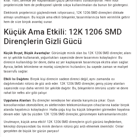
kılar. Yani, devrede yer kaplamadan güçlü performans sunabiliyorlar. Hem hobi
si
nsatörler
ç 25W
od
projelerinizde hem de profesyonel işlerde sıkça kullanılmaları da bunun bir göstergesi.
Elektronik projelerinizi güçlendirmek istiyorsanız, 12K 1206 SMD dirençleri dikkate
almayı unutmayın. Bu küçük ama etkili bileşenler, tasarımlarınıza hem verimlilik getirir
ndansatör
ç 3W
ç
hem de size birçok avantaj sunar.
Küçük Ama Etkili: 12K 1206 SMD
ver
d Kondansatörler
ç 4W
Dirençlerin Gizli Gücü
si
ansatör
ç 6W
Küçük Boyut, Büyük Avantajlar
: Görünüşte minik olan bu 12K 1206 SMD dirençler, alanı
en iyi şekilde kullanarak, yoğunlukları sayesinde devre tasarımını kolaylaştırır. Bu
direncin kullanıldığı bir devre, daha az yer kaplayarak tasarımcıya ekstra alan sağlar.
si
Kondansatör
ç 7W
d
Ayrıca, bellek lehimleme ve montaj süreçlerini hızlandırır, bu sayede zaman ve maliyet
tasarrufu sağlar.
isi
ansatör
ç 8W
Etkili Isı Dağıtımı
: Birçok kişi direncin sadece direnci değil, aynı zamanda ısı
dağıtımındaki rolünü de göz ardı eder. 12K 1206 SMD dirençler, geniş yüzey alanları
sayesinde ısıyı daha verimli bir şekilde dağıtır. Bu, bileşenlerin ömrünü uzatır ve devre
rahat bir nefes alır gibi çalışır.
si
ster AXİAL Kondansatör
ç 9W
Uygulama Alanları
: Bu dirençler neredeyse her alanda karşımıza çıkar. Oyun
konsollarından otomobillere, ev aletlerinden telekomünikasyon cihazlarına kadar birçok
risi
ndansatörler
alanda hayatımızı kolaylaştırır. Hatta çoğu kişi bu küçük bileşenleri görmeden hayatına
devam eder. İşte bu yüzden 12K 1206 SMD dirençler, görünmeyen kahramanlarımızdır.
Unutmayın, küçük ama etkili! 12K 1206 SMD dirençlerin gizli gücünü keşfederken,
isi
atör
teknoloji dünyasındaki bu minik devların rolünü göz ardı etmemek önemlidir. Onlar
gerçekten de büyük bir gücün parçası!