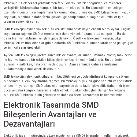
teknolojidir. Geleneksel yöntemlerden farklı olarak, SMD'ler doğrudan lehimlenerek
yerleştirilir, böylece daha kompakt bir tasarım elde edilir. Bu teknolojinin en belirgin
özelliklerinden biri, yer kaplaması faktörünün düşürülmesidir. SMD bileşenlerinin küçük
boyutları, bir cihazın daha fazla işlevselliğe sahip olmasını sağlar ve üreticiler için
tasarım esnekliği sunar.
SMD teknolojisi ayrıca yüksek hızlı veri iletimini destekleyen önemli bir rol oynar. Küçük
boyutlarına rağmen, SMD bileşenleri çok daha yüksek frekanslarda çalışabilir. Bu da
daha hızlı veri aktarımı ve işlem gücü demektir. Özellikle telekomünikasyon, bilgi
teknolojileri ve tıbbi cihazlar gibi alanlarda, SMD teknolojisi kullanılarak daha gelişmiş ve
verimli cihazlar üretilebilir.
Ayrıca SMD teknolojisi, üretim sürecinde de avantajlar sunar. Otomatik montaj makineleri
ile hızlı ve hassas bir şekilde bileşenlerin yerleştirilmesi mümkündür. Bu da üretim
süresini kısaltırken, hata oranını da düşürür. Aynı zamanda daha az malzeme
kullanılmasıyla maliyetleri de düşürür.
SMD teknolojisi elektronik cihazların küçültülmesi ve güçlendirilmesi konusunda önemli
bir adımdır. Küçük boyutlarına rağmen, bu teknoloji büyük bir güce sahiptir ve endüstride
bir devrim yaratmıştır. SMD teknolojisi sayesinde daha fazla işlevsellik, daha hızlı işlem
gücü ve daha kompakt tasarımlar elde etmek mümkün olmuştur. Gelişen teknolojiyle
birlikte, SMD teknolojisinin gelecekte de daha da önem kazanması beklenmektedir.
Elektronik Tasarımda SMD
Bileşenlerin Avantajları ve
Dezavantajları
Elektronik tasarım sürecinde, yüzey monteli cihaz (SMD) bileşenlerin kullanımı giderek