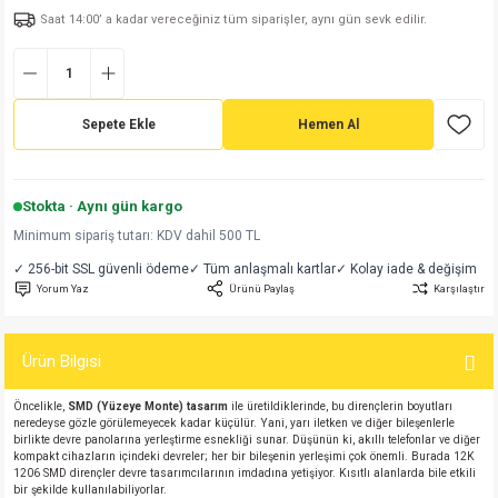
Saat 14:00’ a kadar vereceğiniz tüm siparişler, aynı gün sevk edilir.
md
risi
Klemens 180C
nsatör
erisi
renç %5 2W
Kılıf
risi
Klemens 90C
atör
risi
enç 1/8w
Kılıf
Sepete Ekle
Hemen Al
i
satör
risi
enç %1 1/2W
k kapasitör
si
atör
risi
enç %1 1/4W
Stokta · Aynı gün kargo
Minimum sipariş tutarı: KDV dahil 500 TL
si
tör
risi
renç 1/2W
ad
iyot
✓ 256-bit SSL güvenli ödeme
✓ Tüm anlaşmalı kartlar
✓ Kolay iade & değişim
Yorum Yaz
Ürünü Paylaş
Karşılaştır
si
atör
Serisi
renç 10W
isi
satör
Serisi
enç 1W
r 1206 Kılıf
Ürün Bilgisi
Öncelikle,
SMD (Yüzeye Monte) tasarım
ile üretildiklerinde, bu dirençlerin boyutları
 Serisi,45 Serisi
atör
Serisi
renç 20W
 1206 Kılıf - 25 Adet
iyot
neredeyse gözle görülemeyecek kadar küçülür. Yani, yarı iletken ve diğer bileşenlerle
birlikte devre panolarına yerleştirme esnekliği sunar. Düşünün ki, akıllı telefonlar ve diğer
kompakt cihazların içindeki devreler; her bir bileşenin yerleşimi çok önemli. Burada 12K
risi
tör
isi
enç 2W
 402 Kılıf
1206 SMD dirençler devre tasarımcılarının imdadına yetişiyor. Kısıtlı alanlarda bile etkili
bir şekilde kullanılabiliyorlar.