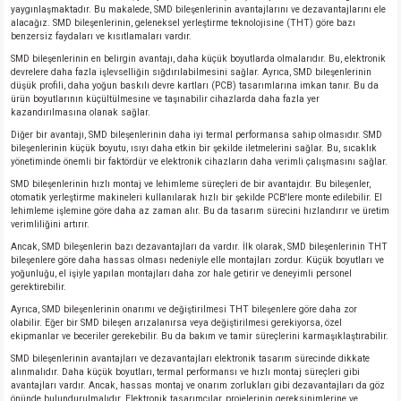
yaygınlaşmaktadır. Bu makalede, SMD bileşenlerinin avantajlarını ve dezavantajlarını ele
alacağız. SMD bileşenlerinin, geleneksel yerleştirme teknolojisine (THT) göre bazı
benzersiz faydaları ve kısıtlamaları vardır.
SMD bileşenlerinin en belirgin avantajı, daha küçük boyutlarda olmalarıdır. Bu, elektronik
devrelere daha fazla işlevselliğin sığdırılabilmesini sağlar. Ayrıca, SMD bileşenlerinin
düşük profili, daha yoğun baskılı devre kartları (PCB) tasarımlarına imkan tanır. Bu da
ürün boyutlarının küçültülmesine ve taşınabilir cihazlarda daha fazla yer
kazandırılmasına olanak sağlar.
Diğer bir avantajı, SMD bileşenlerinin daha iyi termal performansa sahip olmasıdır. SMD
bileşenlerinin küçük boyutu, ısıyı daha etkin bir şekilde iletmelerini sağlar. Bu, sıcaklık
yönetiminde önemli bir faktördür ve elektronik cihazların daha verimli çalışmasını sağlar.
SMD bileşenlerinin hızlı montaj ve lehimleme süreçleri de bir avantajdır. Bu bileşenler,
otomatik yerleştirme makineleri kullanılarak hızlı bir şekilde PCB'lere monte edilebilir. El
lehimleme işlemine göre daha az zaman alır. Bu da tasarım sürecini hızlandırır ve üretim
verimliliğini artırır.
Ancak, SMD bileşenlerin bazı dezavantajları da vardır. İlk olarak, SMD bileşenlerinin THT
bileşenlere göre daha hassas olması nedeniyle elle montajları zordur. Küçük boyutları ve
yoğunluğu, el işiyle yapılan montajları daha zor hale getirir ve deneyimli personel
gerektirebilir.
Ayrıca, SMD bileşenlerinin onarımı ve değiştirilmesi THT bileşenlere göre daha zor
olabilir. Eğer bir SMD bileşen arızalanırsa veya değiştirilmesi gerekiyorsa, özel
ekipmanlar ve beceriler gerekebilir. Bu da bakım ve tamir süreçlerini karmaşıklaştırabilir.
SMD bileşenlerinin avantajları ve dezavantajları elektronik tasarım sürecinde dikkate
alınmalıdır. Daha küçük boyutları, termal performansı ve hızlı montaj süreçleri gibi
avantajları vardır. Ancak, hassas montaj ve onarım zorlukları gibi dezavantajları da göz
önünde bulundurulmalıdır. Elektronik tasarımcılar, projelerinin gereksinimlerine ve