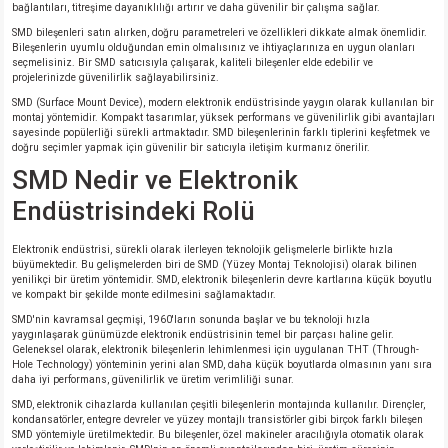
bağlantıları, titreşime dayanıklılığı artırır ve daha güvenilir bir çalışma sağlar.
SMD bileşenleri satın alırken, doğru parametreleri ve özellikleri dikkate almak önemlidir.
Bileşenlerin uyumlu olduğundan emin olmalısınız ve ihtiyaçlarınıza en uygun olanları
seçmelisiniz. Bir SMD satıcısıyla çalışarak, kaliteli bileşenler elde edebilir ve
projelerinizde güvenilirlik sağlayabilirsiniz.
SMD (Surface Mount Device), modern elektronik endüstrisinde yaygın olarak kullanılan bir
montaj yöntemidir. Kompakt tasarımlar, yüksek performans ve güvenilirlik gibi avantajları
sayesinde popülerliği sürekli artmaktadır. SMD bileşenlerinin farklı tiplerini keşfetmek ve
doğru seçimler yapmak için güvenilir bir satıcıyla iletişim kurmanız önerilir.
SMD Nedir ve Elektronik
Endüstrisindeki Rolü
Elektronik endüstrisi, sürekli olarak ilerleyen teknolojik gelişmelerle birlikte hızla
büyümektedir. Bu gelişmelerden biri de SMD (Yüzey Montaj Teknolojisi) olarak bilinen
yenilikçi bir üretim yöntemidir. SMD, elektronik bileşenlerin devre kartlarına küçük boyutlu
ve kompakt bir şekilde monte edilmesini sağlamaktadır.
SMD'nin kavramsal geçmişi, 1960'ların sonunda başlar ve bu teknoloji hızla
yaygınlaşarak günümüzde elektronik endüstrisinin temel bir parçası haline gelir.
Geleneksel olarak, elektronik bileşenlerin lehimlenmesi için uygulanan THT (Through-
Hole Technology) yönteminin yerini alan SMD, daha küçük boyutlarda olmasının yanı sıra
daha iyi performans, güvenilirlik ve üretim verimliliği sunar.
SMD, elektronik cihazlarda kullanılan çeşitli bileşenlerin montajında kullanılır. Dirençler,
kondansatörler, entegre devreler ve yüzey montajlı transistörler gibi birçok farklı bileşen
SMD yöntemiyle üretilmektedir. Bu bileşenler, özel makineler aracılığıyla otomatik olarak