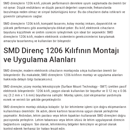
SMD dirençlerin 1206 kılıfı, yüksek performanslı devrelere uyum sağlamada da önemli bir
rol oynar. Düşük endüktans ve düşük parazit değerleri sayesinde, frekanslarda
bozulmaya neden olmaz ve sinyal bütünlüğünü korur. Bu da cihazların daha istikrarlı ve
güvenilir çalışmasını sağlar.
SMD dirençlerin 1206 kılıfı, kompakt tasarımı, kolay montaj imkanı, dayanıklılık ve
yüksek performans gibi avantajlarıyla dikkat çeker. Bu kılıf, elektronik cihazların
boyutunu küçültmek ve üretim sürecini iyileştirmek için ideal bir seçenektir. SMD
dirençlerin 1206 kılıfı, modern elektronik sistemlerin gereksinimlerini karşılamak
amacıyla tasarlanmış ve kullanılan bir bileşendir.
SMD Direnç 1206 Kılıfının Montajı
ve Uygulama Alanları
SMD dirençler, modern elektronik cihazların montajında sıkça kullanılan önemli bir
bileşenlerdir. Bu makalede, SMD dirençlerin 1206 kılıfının montajı ve uygulama alanları
hakkında detaylı bilgi bulacaksınız.
SMD dirençler, yüzey montaj teknolojisiyle (Surface Mount Technology - SMT) üretilen pasif
elektronik bileşenlerdir. 1206 kılıfı, yaygın olarak kullanılan bir boyuttur ve 0.12 inç x 0.06
inç (3.2 mm x 1.6 mm) boyutlarına sahiptir. Montaj işlemi, özel ekipmanlar yardımıyla
esnek ve verimli bir şekilde gerçekleştirilir.
SMD dirençlerin montajı oldukça kolaydır. İyi bir lehimleme işlemi için doğru ekipmanların
kullanılması önemlidir. İlk adım, devre kartının tasarımına uygun olarak yerleştirme
yapmaktır. Ardından, lehim pastası veya lehim topakları kullanarak SMD dirençleri doğru
pozisyonda yerleştirin. Lehim tabancası veya lehim ütüsü ile lehim uygulayarak direncin
bağlantısını sağlayın. Son olarak, lehimlenmiş bölgeleri temizleyin ve görsel olarak
kontrol ederek herhangi bir hatayı tespit edin.