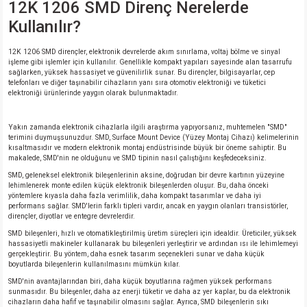
12K 1206 SMD Direnç Nerelerde
Kullanılır?
12K 1206 SMD dirençler, elektronik devrelerde akım sınırlama, voltaj bölme ve sinyal
işleme gibi işlemler için kullanılır. Genellikle kompakt yapıları sayesinde alan tasarrufu
sağlarken, yüksek hassasiyet ve güvenilirlik sunar. Bu dirençler, bilgisayarlar, cep
telefonları ve diğer taşınabilir cihazların yanı sıra otomotiv elektroniği ve tüketici
elektroniği ürünlerinde yaygın olarak bulunmaktadır.
Yakın zamanda elektronik cihazlarla ilgili araştırma yapıyorsanız, muhtemelen "SMD"
terimini duymuşsunuzdur. SMD, Surface Mount Device (Yüzey Montaj Cihazı) kelimelerinin
kısaltmasıdır ve modern elektronik montaj endüstrisinde büyük bir öneme sahiptir. Bu
makalede, SMD'nin ne olduğunu ve SMD tipinin nasıl çalıştığını keşfedeceksiniz.
SMD, geleneksel elektronik bileşenlerinin aksine, doğrudan bir devre kartının yüzeyine
lehimlenerek monte edilen küçük elektronik bileşenlerden oluşur. Bu, daha önceki
yöntemlere kıyasla daha fazla verimlilik, daha kompakt tasarımlar ve daha iyi
performans sağlar. SMD'lerin farklı tipleri vardır, ancak en yaygın olanları transistörler,
dirençler, diyotlar ve entegre devrelerdir.
SMD bileşenleri, hızlı ve otomatikleştirilmiş üretim süreçleri için idealdir. Üreticiler, yüksek
hassasiyetli makineler kullanarak bu bileşenleri yerleştirir ve ardından ısı ile lehimlemeyi
gerçekleştirir. Bu yöntem, daha esnek tasarım seçenekleri sunar ve daha küçük
boyutlarda bileşenlerin kullanılmasını mümkün kılar.
SMD'nin avantajlarından biri, daha küçük boyutlarına rağmen yüksek performans
sunmasıdır. Bu bileşenler, daha az enerji tüketir ve daha az yer kaplar, bu da elektronik
cihazların daha hafif ve taşınabilir olmasını sağlar. Ayrıca, SMD bileşenlerin sıkı