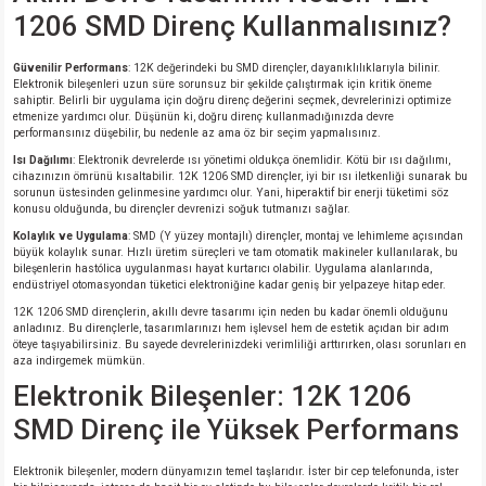
1206 SMD Direnç Kullanmalısınız?
isi
Güvenilir Performans
: 12K değerindeki bu SMD dirençler, dayanıklılıklarıyla bilinir.
Elektronik bileşenleri uzun süre sorunsuz bir şekilde çalıştırmak için kritik öneme
sahiptir. Belirli bir uygulama için doğru direnç değerini seçmek, devrelerinizi optimize
si
etmenize yardımcı olur. Düşünün ki, doğru direnç kullanmadığınızda devre
performansınız düşebilir, bu nedenle az ama öz bir seçim yapmalısınız.
isi
Isı Dağılımı
: Elektronik devrelerde ısı yönetimi oldukça önemlidir. Kötü bir ısı dağılımı,
cihazınızın ömrünü kısaltabilir. 12K 1206 SMD dirençler, iyi bir ısı iletkenliği sunarak bu
sorunun üstesinden gelinmesine yardımcı olur. Yani, hiperaktif bir enerji tüketimi söz
konusu olduğunda, bu dirençler devrenizi soğuk tutmanızı sağlar.
isi
Kolaylık ve Uygulama
: SMD (Y yüzey montajlı) dirençler, montaj ve lehimleme açısından
büyük kolaylık sunar. Hızlı üretim süreçleri ve tam otomatik makineler kullanılarak, bu
risi
bileşenlerin hastólica uygulanması hayat kurtarıcı olabilir. Uygulama alanlarında,
endüstriyel otomasyondan tüketici elektroniğine kadar geniş bir yelpazeye hitap eder.
12K 1206 SMD dirençlerin, akıllı devre tasarımı için neden bu kadar önemli olduğunu
risi
anladınız. Bu dirençlerle, tasarımlarınızı hem işlevsel hem de estetik açıdan bir adım
öteye taşıyabilirsiniz. Bu sayede devrelerinizdeki verimliliği arttırırken, olası sorunları en
aza indirgemek mümkün.
si
Elektronik Bileşenler: 12K 1206
SMD Direnç ile Yüksek Performans
si
Elektronik bileşenler, modern dünyamızın temel taşlarıdır. İster bir cep telefonunda, ister
risi