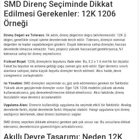
SMD Direnç Seçiminde Dikkat
si
ansatör
 Kılıf
Edilmesi Gerekenler: 12K 1206
si
a Tipi Kondansatör
 Kılıf
Örneği
risi
Tipi Kondansatör
 Kılıf
Direnç Değeri ve Tolerans:
İlk adım, direnç değerinin doğru belirlenmesidir. 12K Ω
değeri, genellikle sinyal işleme devrelerinde tercih edilir. Tolerans, dirençin nominal
değerden ne kadar sapabileceğini gösterir. Düşük toleransa sahip dirençler, hassas
si
nsatör
 Kılıf
devrelerde olmazsa olmazdır. Yani, projeniz yüksek hassasiyet gerektiriyorsa, %1
toleransa sahip bir direnç seçmelisiniz.
Fiziksel Boyut:
1206, dirençlerin boyutunu ifade eder. Bu, 3.2 x 1.6 mm’lik bir ölçüdür.
si
r 1206 Kılıf
Kılıf
Fakat bu boyutun ne anlama geldiği çoğu zaman göz ardı edilir. Eğer devreniz sınırlı
alanlara sahipse, daha küçük boyutlu dirençler tercih edilmeli. Aksi halde, devre
süregmenizi zorlaştırabilir.
si
 402 Kılıf
Kılıf
Isı Yönetimi:
SMD dirençleri seçiminde ısı, göz ardı edilmemesi gereken bir faktördür.
Yüksek akım geçişlerinde dirençler ısınır. Eğer 12K 1206 modelini yüksek akımda
kullanacaksanız, güç derecelendirmesine dikkat etmelisiniz. Aksi takdirde, direnç
isi
 603 Kılıf
Kılıf
bozulabilir veya devreniz arızalanabilir.
Uygulama Alanı:
Direncin kullanıldığı uygulama da seçimde etkili bir faktördür. Analog
si
 805 Kılıf
5W
devrelerde farklı, dijital devrelerde farklı ihtiyaçlar olabilir. Hangi uygulama için direnç
seçtiğinizi belirlemek, ideal direnci bulmanızı sağlar.
SMD direnç seçerken dikkate almanız gereken pek çok unsur var. Bu unsurlara dikkat
isi
nsatör
W
ederseniz, devrelerinizin güvenilirliğini artırabilirsiniz.
Akıllı Devre Tasarımı: Neden 12K
si
atör
W