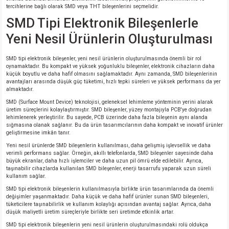
tercihlerine bağlı olarak SMD veya THT bileşenlerini seçmelidir.
SMD Tipi Elektronik Bileşenlerle
Yeni Nesil Ürünlerin Oluşturulması
SMD tipi elektronik bileşenler, yeni nesil ürünlerin oluşturulmasında önemli bir rol
oynamaktadır. Bu kompakt ve yüksek yoğunluklu bileşenler, elektronik cihazların daha
küçük boyutlu ve daha hafif olmasını sağlamaktadır. Aynı zamanda, SMD bileşenlerinin
avantajları arasında düşük güç tüketimi, hızlı tepki süreleri ve yüksek performans da yer
almaktadır.
SMD (Surface Mount Device) teknolojisi, geleneksel lehimleme yönteminin yerini alarak
üretim süreçlerini kolaylaştırmıştır. SMD bileşenler, yüzey montajıyla PCB'ye doğrudan
lehimlenerek yerleştirilir. Bu sayede, PCB üzerinde daha fazla bileşenin aynı alanda
sığmasına olanak sağlanır. Bu da ürün tasarımcılarının daha kompakt ve inovatif ürünler
geliştirmesine imkân tanır.
Yeni nesil ürünlerde SMD bileşenlerin kullanılması, daha gelişmiş işlevsellik ve daha
verimli performans sağlar. Örneğin, akıllı telefonlarda, SMD bileşenler sayesinde daha
büyük ekranlar, daha hızlı işlemciler ve daha uzun pil ömrü elde edilebilir. Ayrıca,
taşınabilir cihazlarda kullanılan SMD bileşenler, enerji tasarrufu yaparak uzun süreli
kullanım sağlar.
SMD tipi elektronik bileşenlerin kullanılmasıyla birlikte ürün tasarımlarında da önemli
değişimler yaşanmaktadır. Daha küçük ve daha hafif ürünler sunan SMD bileşenleri,
tüketicilere taşınabilirlik ve kullanım kolaylığı açısından avantaj sağlar. Ayrıca, daha
düşük maliyetli üretim süreçleriyle birlikte seri üretimde etkinlik artar.
SMD tipi elektronik bileşenlerin yeni nesil ürünlerin oluşturulmasındaki rolü oldukça