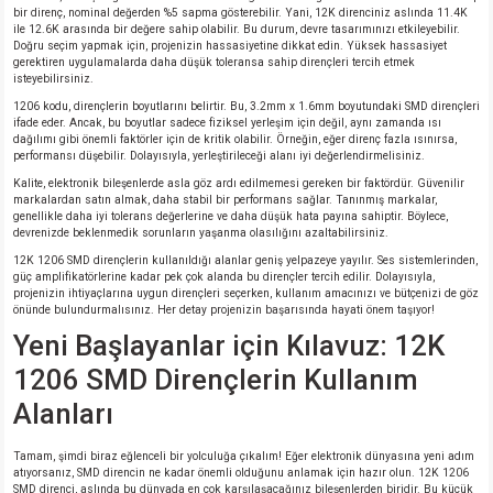
bir direnç, nominal değerden %5 sapma gösterebilir. Yani, 12K direnciniz aslında 11.4K
ile 12.6K arasında bir değere sahip olabilir. Bu durum, devre tasarımınızı etkileyebilir.
Doğru seçim yapmak için, projenizin hassasiyetine dikkat edin. Yüksek hassasiyet
gerektiren uygulamalarda daha düşük toleransa sahip dirençleri tercih etmek
isteyebilirsiniz.
1206 kodu, dirençlerin boyutlarını belirtir. Bu, 3.2mm x 1.6mm boyutundaki SMD dirençleri
ifade eder. Ancak, bu boyutlar sadece fiziksel yerleşim için değil, aynı zamanda ısı
dağılımı gibi önemli faktörler için de kritik olabilir. Örneğin, eğer direnç fazla ısınırsa,
performansı düşebilir. Dolayısıyla, yerleştirileceği alanı iyi değerlendirmelisiniz.
Kalite, elektronik bileşenlerde asla göz ardı edilmemesi gereken bir faktördür. Güvenilir
markalardan satın almak, daha stabil bir performans sağlar. Tanınmış markalar,
genellikle daha iyi tolerans değerlerine ve daha düşük hata payına sahiptir. Böylece,
devrenizde beklenmedik sorunların yaşanma olasılığını azaltabilirsiniz.
12K 1206 SMD dirençlerin kullanıldığı alanlar geniş yelpazeye yayılır. Ses sistemlerinden,
güç amplifikatörlerine kadar pek çok alanda bu dirençler tercih edilir. Dolayısıyla,
projenizin ihtiyaçlarına uygun dirençleri seçerken, kullanım amacınızı ve bütçenizi de göz
önünde bulundurmalısınız. Her detay projenizin başarısında hayati önem taşıyor!
Yeni Başlayanlar için Kılavuz: 12K
1206 SMD Dirençlerin Kullanım
Alanları
Tamam, şimdi biraz eğlenceli bir yolculuğa çıkalım! Eğer elektronik dünyasına yeni adım
atıyorsanız, SMD direncin ne kadar önemli olduğunu anlamak için hazır olun. 12K 1206
SMD direnci, aslında bu dünyada en çok karşılaşacağınız bileşenlerden biridir. Bu küçük