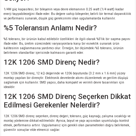
1/4W güç kapasitesi, bir bileşenin veya devre elemanının 0.25 watt (1/4 watt) kadar
enerji taşıyabileceğini ifade eder. Bu değere sahip bileşenler, belirli bir termal dayanıklılık
ve performans sunarak, düşük güç gereksinimi olan uygulamalarda kullanılır.
%5 Toleransın Anlamı Nedir?
%5 tolerans, bir ürünün kabul edilebilir özellikleri ile ilgili olarak %5'lik bir sapma payını
ifade eder. Bu, üretim sürecindeki varyasyonlara karşı bir esneklik sunarak ürün
kalitesinin sağlanmasına yardımcı olur. Örneğin, bir ölçümdeki %5 tolerans, ürünün
belirlenen standartlar içerisinde kalmasını garanti eder.
12K 1206 SMD Direnç Nedir?
12K 1206 SMD direnç, 12 kΩ değerinde ve 1206 boyutunda (3.2 mm x 1.6 mm) yüzey
montajı yapılan bir dirençtir. Elektronik devrelerde akımı düzenlemek ve gerilim düşüşü
sağlamak için kullanılır. SMD yapısı, daha kompakt ve verimli devre tasarımları için
idealdir.
12K 1206 SMD Direnç Seçerken Dikkat
Edilmesi Gerekenler Nelerdir?
12K 1206 SMD direnç seçerken, direnç değeri, tolerans, güç kaynağı, çalışma sıcaklığı ve
montaj yöntemine dikkat edilmelidir. Ayrıca, boyut ve yapı açısından uyumluluğu kontrol
etmek, performansı artırır. Uygulamanız için gerekli olan parametreleri doğru belirlemek,
güvenilir sonuçlar elde etmenizi sağlar.