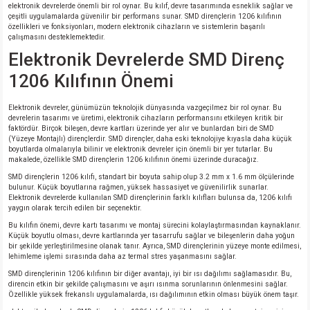
elektronik devrelerde önemli bir rol oynar. Bu kılıf, devre tasarımında esneklik sağlar ve
çeşitli uygulamalarda güvenilir bir performans sunar. SMD dirençlerin 1206 kılıfının
özellikleri ve fonksiyonları, modern elektronik cihazların ve sistemlerin başarılı
çalışmasını desteklemektedir.
Elektronik Devrelerde SMD Direnç
1206 Kılıfının Önemi
Elektronik devreler, günümüzün teknolojik dünyasında vazgeçilmez bir rol oynar. Bu
devrelerin tasarımı ve üretimi, elektronik cihazların performansını etkileyen kritik bir
faktördür. Birçok bileşen, devre kartları üzerinde yer alır ve bunlardan biri de SMD
(Yüzeye Montajlı) dirençlerdir. SMD dirençler, daha eski teknolojiye kıyasla daha küçük
boyutlarda olmalarıyla bilinir ve elektronik devreler için önemli bir yer tutarlar. Bu
makalede, özellikle SMD dirençlerin 1206 kılıfının önemi üzerinde duracağız.
SMD dirençlerin 1206 kılıfı, standart bir boyuta sahip olup 3.2 mm x 1.6 mm ölçülerinde
bulunur. Küçük boyutlarına rağmen, yüksek hassasiyet ve güvenilirlik sunarlar.
Elektronik devrelerde kullanılan SMD dirençlerinin farklı kılıfları bulunsa da, 1206 kılıfı
yaygın olarak tercih edilen bir seçenektir.
Bu kılıfın önemi, devre kartı tasarımı ve montaj sürecini kolaylaştırmasından kaynaklanır.
Küçük boyutlu olması, devre kartlarında yer tasarrufu sağlar ve bileşenlerin daha yoğun
bir şekilde yerleştirilmesine olanak tanır. Ayrıca, SMD dirençlerinin yüzeye monte edilmesi,
lehimleme işlemi sırasında daha az termal stres yaşanmasını sağlar.
SMD dirençlerinin 1206 kılıfının bir diğer avantajı, iyi bir ısı dağılımı sağlamasıdır. Bu,
direncin etkin bir şekilde çalışmasını ve aşırı ısınma sorunlarının önlenmesini sağlar.
Özellikle yüksek frekanslı uygulamalarda, ısı dağılımının etkin olması büyük önem taşır.