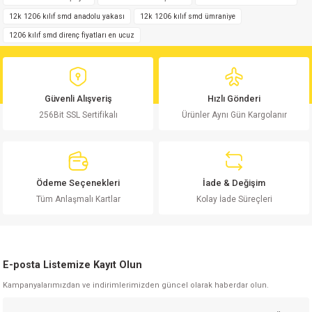
12k 1206 kılıf smd anadolu yakası
12k 1206 kılıf smd ümraniye
Ürün resmi kalitesiz, bozuk veya görüntülenemiyor.
1206 kılıf smd direnç fiyatları en ucuz
Ürün açıklamasında eksik bilgiler bulunuyor.
Ürün bilgilerinde hatalar bulunuyor.
Ürün fiyatı diğer sitelerden daha pahalı.
Güvenli Alışveriş
Hızlı Gönderi
Bu ürüne benzer farklı alternatifler olmalı.
256Bit SSL Sertifikalı
Ürünler Aynı Gün Kargolanır
Ödeme Seçenekleri
İade & Değişim
Gönder
Tüm Anlaşmalı Kartlar
Kolay İade Süreçleri
E-posta Listemize Kayıt Olun
Kampanyalarımızdan ve indirimlerimizden güncel olarak haberdar olun.