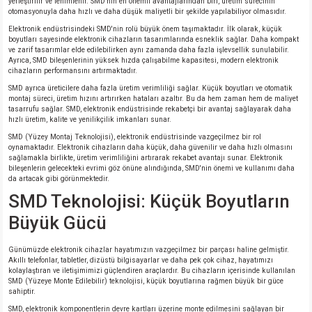
yerleştirilir ve lehimlenir. SMD'nin en önemli avantajlarından biri, üretim sürecinin
otomasyonuyla daha hızlı ve daha düşük maliyetli bir şekilde yapılabiliyor olmasıdır.
Elektronik endüstrisindeki SMD'nin rolü büyük önem taşımaktadır. İlk olarak, küçük
boyutları sayesinde elektronik cihazların tasarımlarında esneklik sağlar. Daha kompakt
ve zarif tasarımlar elde edilebilirken aynı zamanda daha fazla işlevsellik sunulabilir.
Ayrıca, SMD bileşenlerinin yüksek hızda çalışabilme kapasitesi, modern elektronik
cihazların performansını artırmaktadır.
SMD ayrıca üreticilere daha fazla üretim verimliliği sağlar. Küçük boyutları ve otomatik
montaj süreci, üretim hızını artırırken hataları azaltır. Bu da hem zaman hem de maliyet
tasarrufu sağlar. SMD, elektronik endüstrisinde rekabetçi bir avantaj sağlayarak daha
hızlı üretim, kalite ve yenilikçilik imkanları sunar.
SMD (Yüzey Montaj Teknolojisi), elektronik endüstrisinde vazgeçilmez bir rol
oynamaktadır. Elektronik cihazların daha küçük, daha güvenilir ve daha hızlı olmasını
sağlamakla birlikte, üretim verimliliğini artırarak rekabet avantajı sunar. Elektronik
bileşenlerin gelecekteki evrimi göz önüne alındığında, SMD'nin önemi ve kullanımı daha
da artacak gibi görünmektedir.
SMD Teknolojisi: Küçük Boyutların
Büyük Gücü
Günümüzde elektronik cihazlar hayatımızın vazgeçilmez bir parçası haline gelmiştir.
Akıllı telefonlar, tabletler, dizüstü bilgisayarlar ve daha pek çok cihaz, hayatımızı
kolaylaştıran ve iletişimimizi güçlendiren araçlardır. Bu cihazların içerisinde kullanılan
SMD (Yüzeye Monte Edilebilir) teknolojisi, küçük boyutlarına rağmen büyük bir güce
sahiptir.
SMD, elektronik komponentlerin devre kartları üzerine monte edilmesini sağlayan bir