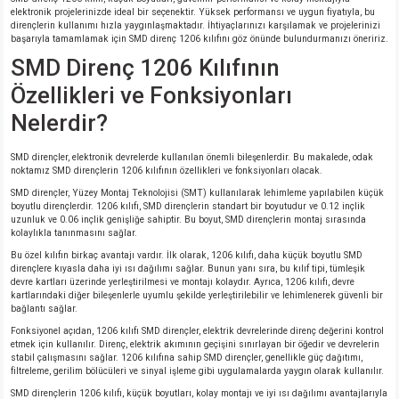
elektronik projelerinizde ideal bir seçenektir. Yüksek performansı ve uygun fiyatıyla, bu
dirençlerin kullanımı hızla yaygınlaşmaktadır. İhtiyaçlarınızı karşılamak ve projelerinizi
başarıyla tamamlamak için SMD direnç 1206 kılıfını göz önünde bulundurmanızı öneririz.
SMD Direnç 1206 Kılıfının
Özellikleri ve Fonksiyonları
Nelerdir?
SMD dirençler, elektronik devrelerde kullanılan önemli bileşenlerdir. Bu makalede, odak
noktamız SMD dirençlerin 1206 kılıfının özellikleri ve fonksiyonları olacak.
SMD dirençler, Yüzey Montaj Teknolojisi (SMT) kullanılarak lehimleme yapılabilen küçük
boyutlu dirençlerdir. 1206 kılıfı, SMD dirençlerin standart bir boyutudur ve 0.12 inçlik
uzunluk ve 0.06 inçlik genişliğe sahiptir. Bu boyut, SMD dirençlerin montaj sırasında
kolaylıkla tanınmasını sağlar.
Bu özel kılıfın birkaç avantajı vardır. İlk olarak, 1206 kılıfı, daha küçük boyutlu SMD
dirençlere kıyasla daha iyi ısı dağılımı sağlar. Bunun yanı sıra, bu kılıf tipi, tümleşik
devre kartları üzerinde yerleştirilmesi ve montajı kolaydır. Ayrıca, 1206 kılıfı, devre
kartlarındaki diğer bileşenlerle uyumlu şekilde yerleştirilebilir ve lehimlenerek güvenli bir
bağlantı sağlar.
Fonksiyonel açıdan, 1206 kılıfı SMD dirençler, elektrik devrelerinde direnç değerini kontrol
etmek için kullanılır. Direnç, elektrik akımının geçişini sınırlayan bir öğedir ve devrelerin
stabil çalışmasını sağlar. 1206 kılıfına sahip SMD dirençler, genellikle güç dağıtımı,
filtreleme, gerilim bölücüleri ve sinyal işleme gibi uygulamalarda yaygın olarak kullanılır.
SMD dirençlerin 1206 kılıfı, küçük boyutları, kolay montajı ve iyi ısı dağılımı avantajlarıyla