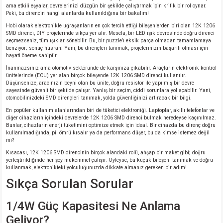
ama etkili eşyalar, devrelerinizi düzgün bir şekilde çalıştırmak için kritik bir rol oynar.
Peki, bu direncin hangi alanlarda kullanıldığına bir bakalım!
Hobi olarak elektronikle uğraşanların en çok tercih ettiği bileşenlerden biri olan 12K 1206
SMD direnci, DIY projelerinde sıkça yer alır. Mesela, bir LED ışık devresinde doğru direnci
seçmezseniz, tüm ışıklar sönebilir. Bu, bir puzzle’ı eksik parça olmadan tamamlamaya
benziyor; sonuç hüsran! Yani, bu dirençleri tanımak, projelerinizin başarılı olması için
hayati öneme sahiptir.
İnanmazsınız ama otomotiv sektöründe de karşınıza çıkabilir. Araçların elektronik kontrol
ünitelerinde (ECU) yer alan birçok bileşende 12K 1206 SMD direnci kullanılır.
Düşünsenize, aracınızın beyni olan bu ünite, doğru resistor ile yapılmış bir devre
sayesinde güvenli bir şekilde çalışır. Yanlış bir seçim, ciddi sorunlara yol açabilir. Yani,
otomobilinizdeki SMD dirençleri tanımak, yolda güvenliğinizi artıracak bir bilgi.
En popüler kullanım alanlarından biri de tüketici elektroniği. Laptoplar, akıllı telefonlar ve
diğer cihazların içindeki devrelerde 12K 1206 SMD direnci bulmak neredeyse kaçınılmaz.
Bunlar, cihazların enerji tüketimini optimize etmek için ideal. Bir cihazda bu direnç doğru
kullanılmadığında, pil ömrü kısalır ya da performans düşer, bu da kimse istemez değil
mi?
Kısacası, 12K 1206 SMD direncinin birçok alandaki rolü, ahşap bir maket gibi; doğru
yerleştirildiğinde her şey mükemmel çalışır. Öyleyse, bu küçük bileşeni tanımak ve doğru
kullanmak, elektronikteki yolculuğunuzda dikkate almanız gereken bir adım!
Sıkça Sorulan Sorular
1/4W Güç Kapasitesi Ne Anlama
Geliyor?