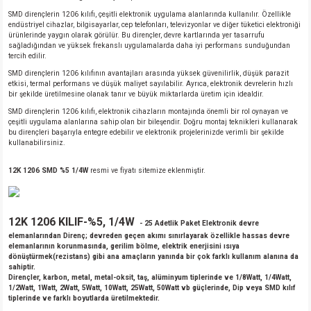
SMD dirençlerin 1206 kılıfı, çeşitli elektronik uygulama alanlarında kullanılır. Özellikle
endüstriyel cihazlar, bilgisayarlar, cep telefonları, televizyonlar ve diğer tüketici elektroniği
ürünlerinde yaygın olarak görülür. Bu dirençler, devre kartlarında yer tasarrufu
sağladığından ve yüksek frekanslı uygulamalarda daha iyi performans sunduğundan
tercih edilir.
SMD dirençlerin 1206 kılıfının avantajları arasında yüksek güvenilirlik, düşük parazit
etkisi, termal performans ve düşük maliyet sayılabilir. Ayrıca, elektronik devrelerin hızlı
bir şekilde üretilmesine olanak tanır ve büyük miktarlarda üretim için idealdir.
SMD dirençlerin 1206 kılıfı, elektronik cihazların montajında önemli bir rol oynayan ve
çeşitli uygulama alanlarına sahip olan bir bileşendir. Doğru montaj teknikleri kullanarak
bu dirençleri başarıyla entegre edebilir ve elektronik projelerinizde verimli bir şekilde
kullanabilirsiniz.
12K 1206 SMD %5 1/4W
resmi ve fiyatı sitemize eklenmiştir.
12K 1206 KILIF-%5, 1/4W
- 25 Adetlik Paket Elektronik devre
elemanlarından Direnç; devreden geçen akımı sınırlayarak özellikle hassas devre
elemanlarının korunmasında, gerilim bölme, elektrik enerjisini ısıya
dönüştürmek(rezistans) gibi ana amaçların yanında bir çok farklı kullanım alanına da
sahiptir.
Dirençler, karbon, metal, metal-oksit, taş, alüminyum tiplerinde ve 1/8Watt, 1/4Watt,
1/2Watt, 1Watt, 2Watt, 5Watt, 10Watt, 25Watt, 50Watt vb güçlerinde, Dip veya SMD kılıf
tiplerinde ve farklı boyutlarda üretilmektedir.