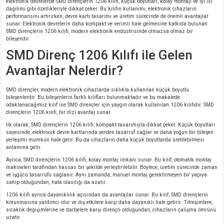
elektronik devrelerde SMD dirençlerin 1206 kılıfı, küçük boyutları, kolay montajı ve iyi ısı
dağılımı gibi özellikleriyle dikkat çeker. Bu kılıfın kullanımı, elektronik cihazların
performansını artırırken, devre kartı tasarımı ve üretim sürecinde de önemli avantajlar
sunar. Elektronik devrelerin daha kompakt ve verimli hale gelmesine katkıda bulunan
SMD dirençlerin 1206 kılıfı, modern elektronik endüstrisinde olmazsa olmaz bir
bileşendir.
SMD Direnç 1206 Kılıfı ile Gelen
Avantajlar Nelerdir?
SMD dirençler, modern elektronik cihazlarda sıklıkla kullanılan küçük boyutlu
bileşenlerdir. Bu bileşenlerin farklı kılıfları bulunmaktadır ve bu makalede
odaklanacağımız kılıf ise SMD dirençler için yaygın olarak kullanılan 1206 kılıfıdır. SMD
dirençlerin 1206 kılıfı, bir dizi avantaj sunar.
İlk olarak, SMD dirençlerin 1206 kılıfı, kompakt tasarımıyla dikkat çeker. Küçük boyutları
sayesinde, elektronik devre kartlarında yerden tasarruf sağlar ve daha yoğun bir bileşen
yerleşimi mümkün hale gelir. Bu da cihazların daha küçük boyutlarda üretilebilmesi
anlamına gelir.
Ayrıca, SMD dirençlerin 1206 kılıfı, kolay montaj imkanı sunar. Bu kılıf, otomatik montaj
makineleri tarafından hassas bir şekilde yerleştirilebilir. Böylece, üretim sürecinde zaman
ve işgücü tasarrufu sağlanır. Aynı zamanda, manuel montaj gerektirmeyen bir yapıya
sahip olduğundan, hata olasılığı da azalır.
1206 kılıfı ayrıca dayanıklılık açısından da avantajlar sunar. Bu kılıf, SMD dirençlerin
korunmasına yardımcı olur ve dış etkilere karşı daha dayanıklı hale getirir. Titreşimlere,
sıcaklık değişimlerine ve darbelere karşı dirençli olduğundan, cihazların çalışma ömrünü
uzatır.