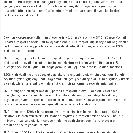
önemlidir. Bu bileşenlerin avantajları sayesinde daha kompakt, daha verimli ve daha
gelişmiş ürünler elde edilebilir. Ürün tasarımcıları, SMD bileşenleri ile yenilikçi ve
rekabetçi ürünler geliştirerek tüketicilerin ihtiyaçlarını karşılayabilir ve teknolojideki
ilerlemelere öncülük edebilir.
Elektronik devrelerde kullanılan bileşenlerin küçülmesiyle birlikte, SMD (Yüzeye Montajlı
Cihaz) dirençler de önemli bir rol oynamaktadır. Bu dirençler, küçük boyutları ve güvenilir
performanslarıyla yaygın olarak tercih edilmektedir. SMD dirençler arasında ise 1206
kılıfı, popüler bir seçimdir.
SMD dirençler, geleneksel olanlara kıyasla çeşitli avantajlar sunar. Öncelikle, 1206 kılıfı
gibi standart boyutlar, montaj sürecini kolaylaştırır ve üretim verimliliğini artırır. Bu
dirençler, çok yönlü uyumluluk sağlayarak farklı uygulamalarda kullanılabilmektedir.
1206 kılıfı, özellikle orta düzey güç gerektiren elektronik projeler için uygundur. Bu kılıfın
boyutları, yeterli güç dağılımını sağlamak için geniş bir yüzey alanı sunar. Ayrıca, yüksek
sıcaklık toleransına sahip olmaları, istikrarlı bir performans elde etmenizi sağlar.
SMD dirençlerin bir diğer avantajı, parazit dirençlerinin azaltılmasıdır. Geleneksel
dirençlerde, parazit dirençleri ve endüktansları önlemek için ek bileşenlere ihtiyaç
duyulurken, SMD dirençler bu problemleri minimize eder. Bu sayede, daha temiz bir devre
tasarımı elde edebilir ve istenmeyen etkileri en aza indirebilirsiniz.
SMD dirençlerin 1206 kılıfına uygun fiyatlı ve geniş bir yelpazede bulunabilir. Çoğu
elektronik bileşen tedarikçisi, bu standart boyuttaki dirençleri stoklarında bulundurur.
İhtiyaçlarınıza ve projenizin gereksinimlerine bağlı olarak, çeşitli direnç değerleri
arasından seçim yapabilirsiniz.
SMD direnç 1206 kılıfı, küçük boyutları, güvenilir performansı ve kolay montajıyla