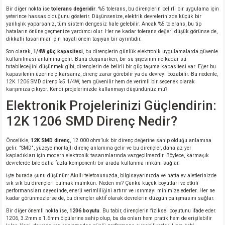
Bir diğer nokta ise
tolerans değeridir
. %5 tolerans, bu dirençlerin belirli bir uygulama için
si
atör
Serisi
enç 3W
 603 Kılıf
yeterince hassas olduğunu gösterir. Düşünsenize, elektrik devrelerinizde küçük bir
yanlışlık yaparsanız, tüm sistem dengesiz hale gelebilir. Ancak %5 tolerans, bu tip
hataların önüne geçmenize yardımcı olur. Her ne kadar tolerans değeri düşük görünse de,
si
satör
erisi
enç 4W
 603 Kılıf - 25 Adet
dikkatli tasarımlar için hayati önem taşıyan bir ayrıntıdır.
Son olarak,
1/4W güç kapasitesi
, bu dirençlerin günlük elektronik uygulamalarda güvenle
4 Serisi,27 Serisi,93 Serisi
atör
Serisi
enç 5W
 805 Kılıf
kullanılması anlamına gelir. Bunu düşünürken, bir su şişesinin ne kadar su
tutabileceğini düşünmek gibi, dirençlerin de belirli bir güç taşıma kapasitesi var. Eğer bu
kapasitenin üzerine çıkarsanız, direnç zarar görebilir ya da devreyi bozabilir. Bu nedenle,
12K 1206 SMD direnç %5 1/4W, hem güvenilir hem de verimli bir seçenek olarak
tör
 Serisi
ç 10W
 805 Kılıf - 25 Adet
karşımıza çıkıyor. Kendi projelerinizde kullanmayı düşündünüz mü?
Elektronik Projelerinizi Güçlendirin:
erisi
atör
erisi
ç 11W
d
12K 1206 SMD Direnç Nedir?
isi
satör
ç 13W
Öncelikle,
12K SMD direnç
, 12.000 ohm’luk bir direnç değerine sahip olduğu anlamına
gelir. "SMD", yüzeye montajlı direnç anlamına gelir ve bu dirençler, daha az yer
kapladıkları için modern elektronik tasarımlarında vazgeçilmezdir. Böylece, karmaşık
isi
atör
ç 14W
devrelerde bile daha fazla komponenti bir arada kullanma imkânı sağlar.
İşte burada şunu düşünün: Akıllı telefonunuzda, bilgisayarınızda ve hatta ev aletlerinizde
i
satör
ç 15W
sık sık bu dirençleri bulmak mümkün. Neden mi? Çünkü küçük boyutları ve etkili
performansları sayesinde, enerji verimliliğini artırır ve ısınmayı minimize ederler. Her ne
kadar görünmezlerse de, bu dirençler aktif olarak devrelerin düzgün çalışmasını sağlar.
isi
atör
ç 17W
iyot
Bir diğer önemli nokta ise,
1206 boyutu
. Bu tabir, dirençlerin fiziksel boyutunu ifade eder.
1206, 3.2mm x 1.6mm ölçülerine sahip olup, bu da onları hem pratik hem de erişilebilir