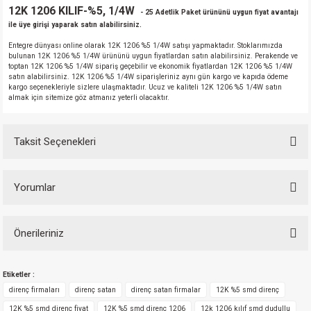
12K 1206 KILIF-%5, 1/4W
- 25 Adetlik Paket ürününü uygun fiyat avantajı
ile üye girişi yaparak satın alabilirsiniz.
Entegre dünyası online olarak 12K 1206 %5 1/4W satışı yapmaktadır. Stoklarımızda
bulunan 12K 1206 %5 1/4W ürününü uygun fiyatlardan satın alabilirsiniz. Perakende ve
toptan 12K 1206 %5 1/4W sipariş geçebilir ve ekonomik fiyatlardan 12K 1206 %5 1/4W
satın alabilirsiniz. 12K 1206 %5 1/4W siparişleriniz aynı gün kargo ve kapıda ödeme
kargo seçenekleriyle sizlere ulaşmaktadır. Ucuz ve kaliteli 12K 1206 %5 1/4W satın
almak için sitemize göz atmanız yeterli olacaktır.
Taksit Seçenekleri
Yorumlar
Önerileriniz
Bu ürüne ilk yorumu siz yapın!
Bu ürünün fiyat bilgisi, resim, ürün açıklamalarında ve diğer konularda
Etiketler :
yetersiz gördüğünüz noktaları öneri formunu kullanarak tarafımıza
Yorum Yaz
iletebilirsiniz.
direnç firmaları
direnç satan
direnç satan firmalar
12K %5 smd direnç
Görüş ve önerileriniz için teşekkür ederiz.
12K %5 smd direnç fiyat
12K %5 smd direnç 1206
12k 1206 kılıf smd dudullu