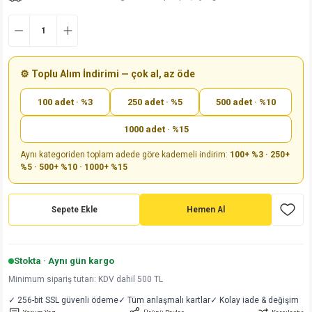
md
risi
Klemens 180C
nsatör
erisi
renç %5 2W
Kılıf
risi
Klemens 90C
atör
risi
enç 1/8w
Kılıf
⚙️ Toplu Alım İndirimi — çok al, az öde
i
satör
risi
enç %1 1/2W
k kapasitör
100 adet · %3
250 adet · %5
500 adet · %10
si
atör
risi
enç %1 1/4W
1000 adet · %15
Aynı kategoriden toplam adede göre kademeli indirim:
100+ %3 · 250+
si
tör
risi
renç 1/2W
ad
iyot
%5 · 500+ %10 · 1000+ %15
si
atör
Serisi
renç 10W
Sepete Ekle
Hemen Al
isi
satör
Serisi
enç 1W
r 1206 Kılıf
 Serisi,45 Serisi
atör
Serisi
renç 20W
 1206 Kılıf - 25 Adet
iyot
Stokta · Aynı gün kargo
Minimum sipariş tutarı: KDV dahil 500 TL
risi
tör
isi
enç 2W
 402 Kılıf
✓ 256-bit SSL güvenli ödeme
✓ Tüm anlaşmalı kartlar
✓ Kolay iade & değişim