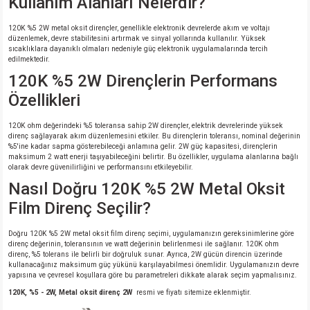
Kullanım Alanları Nelerdir?
120K %5 2W metal oksit dirençler, genellikle elektronik devrelerde akım ve voltajı
düzenlemek, devre stabilitesini artırmak ve sinyal yollarında kullanılır. Yüksek
sıcaklıklara dayanıklı olmaları nedeniyle güç elektronik uygulamalarında tercih
edilmektedir.
120K %5 2W Dirençlerin Performans
Özellikleri
120K ohm değerindeki %5 toleransa sahip 2W dirençler, elektrik devrelerinde yüksek
direnç sağlayarak akım düzenlemesini etkiler. Bu dirençlerin toleransı, nominal değerinin
%5'ine kadar sapma gösterebileceği anlamına gelir. 2W güç kapasitesi, dirençlerin
maksimum 2 watt enerji taşıyabileceğini belirtir. Bu özellikler, uygulama alanlarına bağlı
olarak devre güvenilirliğini ve performansını etkileyebilir.
Nasıl Doğru 120K %5 2W Metal Oksit
Film Direnç Seçilir?
Doğru 120K %5 2W metal oksit film direnç seçimi, uygulamanızın gereksinimlerine göre
direnç değerinin, toleransının ve watt değerinin belirlenmesi ile sağlanır. 120K ohm
direnç, %5 tolerans ile belirli bir doğruluk sunar. Ayrıca, 2W gücün direncin üzerinde
kullanacağınız maksimum güç yükünü karşılayabilmesi önemlidir. Uygulamanızın devre
yapısına ve çevresel koşullara göre bu parametreleri dikkate alarak seçim yapmalısınız.
120K, %5 - 2W, Metal oksit direnç 2W
resmi ve fiyatı sitemize eklenmiştir.