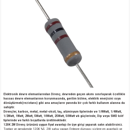
Elektronik devre elemanlarından Direnç; devreden geçen akımı sınırlayarak özellikle
hassas devre elemanlarının korunmasında, gerilim bölme, elektrik enerjisini ısıya
dönüştürmek(rezistans) gibi ana amaçların yanında bir çok farklı kullanım alanına da
sahiptir.
Dirençler, karbon, metal, metal-oksit, taş, alüminyum tiplerinde ve 1/8Watt, 1/4Watt,
1/2Watt, 1Watt, 2Watt, 5Watt, 10Watt, 25Watt, 50Watt vb güçlerinde, Dip veya SMD kılıf
tiplerinde ve farklı boyutlarda üretilmektedir.
120K 2W Direnç ürününü uygun fiyat avantajı ile üye girişi yaparak satın alabilirsiniz.
Toptan ve perakende 120K %5 2W satışı yapan Entegre dünyası sizlere en avantajlı ve