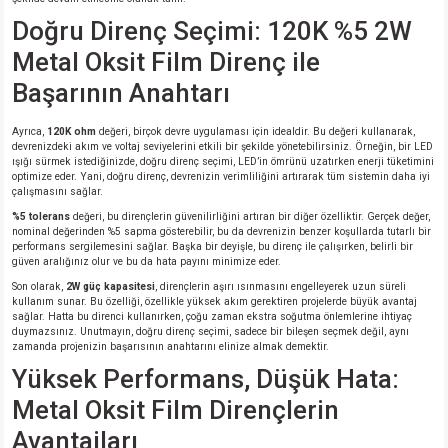
si
ansatör
 Kılıf
Doğru Direnç Seçimi: 120K %5 2W
Metal Oksit Film Direnç ile
si
a Tipi Kondansatör
 Kılıf
Başarının Anahtarı
risi
Tipi Kondansatör
 Kılıf
Ayrıca,
120K ohm
değeri, birçok devre uygulaması için idealdir. Bu değeri kullanarak,
devrenizdeki akım ve voltaj seviyelerini etkili bir şekilde yönetebilirsiniz. Örneğin, bir LED
si
nsatör
 Kılıf
ışığı sürmek istediğinizde, doğru direnç seçimi, LED’in ömrünü uzatırken enerji tüketimini
optimize eder. Yani, doğru direnç, devrenizin verimliliğini artırarak tüm sistemin daha iyi
çalışmasını sağlar.
si
r 1206 Kılıf
Kılıf
%5 tolerans
değeri, bu dirençlerin güvenilirliğini artıran bir diğer özelliktir. Gerçek değer,
nominal değerinden %5 sapma gösterebilir, bu da devrenizin benzer koşullarda tutarlı bir
performans sergilemesini sağlar. Başka bir deyişle, bu direnç ile çalışırken, belirli bir
si
 402 Kılıf
Kılıf
güven aralığınız olur ve bu da hata payını minimize eder.
Son olarak,
2W güç kapasitesi
, dirençlerin aşırı ısınmasını engelleyerek uzun süreli
isi
 603 Kılıf
Kılıf
kullanım sunar. Bu özelliği, özellikle yüksek akım gerektiren projelerde büyük avantaj
sağlar. Hatta bu direnci kullanırken, çoğu zaman ekstra soğutma önlemlerine ihtiyaç
duymazsınız. Unutmayın, doğru direnç seçimi, sadece bir bileşen seçmek değil, aynı
zamanda projenizin başarısının anahtarını elinize almak demektir.
si
 805 Kılıf
5W
Yüksek Performans, Düşük Hata:
isi
nsatör
W
Metal Oksit Film Dirençlerin
Avantajları
si
atör
W