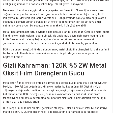
sorabilirsiniz: Devremde gerçekten bu değere ihtiyaç var mı? 120K dirençlerin %5 tolerans
aralığı, uygulamanızın hassasiyetine bağlı olarak yeterli olmayabilir.
isi
Metal oksit film dirençler, güç altında çalışırken ısı üretebilir. Elde ettiğiniz sonuçların
doğru olması için, bu ısının etkisini göz önünde bulundurmalısınız. Eğer direnç fazla
ısınıyorsa, bu, devreniz için sorun yaratabilir. Hangi ortamda çalıştığınıza bağlı olarak,
soğutma önlemleri almak gerekebilir. Dirençlerinizi korumak için iyi bir hava akışı
erisi
sağlamak veya uygun bir soğutucu kullanmak etkili bir çözüm olabilir.
Hatalı bağlantılar, her türlü devrede sıkça karşılaşılan bir sorundur. Özellikle metal oksit
releri
film dirençlerinizin uçlarını doğru bir şekilde bağlamak, devrenizin genel sağlığı için
kritik öneme sahip. Yanlış bağlantı, direncin zarar görmesine veya devrenizin
çalışmamasına neden olabilir. Bunu önlemek için dikkatli bir montaj yapmalısınız.
P MARKA)
Bütün bu unsurları göz önünde bulundurarak, metal oksit film dirençlerinizi daha verimli
bir biçimde kullanabilir ve devrenizi sorunsuz bir şekilde çalıştırmanın yollarını
keşfedebilirsiniz.
Gizli Kahraman: 120K %5 2W Metal
Oksit Film Dirençlerin Gücü
Metal oksit film dirençler, elektronik dünyasında görece küçük ama etkili bir rol oynuyor.
Peki, bu 120K %5 2W değerindeki dirençler neden bu kadar önemli? Düşünün ki, bir
düğmeye bastığınızda, bu dirençler devreyi dengeleyip, doğru akımı yönlendiren sessiz
kahramanlardır. Belki de çoğu kişi, bu minik komponentlerin ardındaki muazzam
teknolojiyi pek dikkate almıyor; ama aslında tüm elektronik cihazlarımızın verimliliğini
artıran gizli güç kaynaklarıdır.
Bu dirençlerin kullanım alanları gerçekten etkileyici. İster bir ev aleti ister bir endüstriyel
makine olsun, 120K ohm değerindeki dirençler, akım sınırlaması yaparak devre