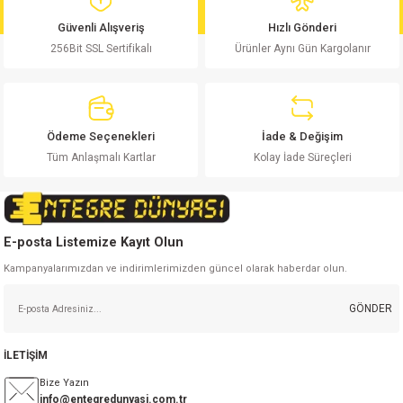
Ürün bilgilerinde hatalar bulunuyor.
Güvenli Alışveriş
Hızlı Gönderi
Ürün fiyatı diğer sitelerden daha pahalı.
256Bit SSL Sertifikalı
Ürünler Aynı Gün Kargolanır
Bu ürüne benzer farklı alternatifler olmalı.
Ödeme Seçenekleri
İade & Değişim
Tüm Anlaşmalı Kartlar
Kolay İade Süreçleri
Gönder
E-posta Listemize Kayıt Olun
Kampanyalarımızdan ve indirimlerimizden güncel olarak haberdar olun.
GÖNDER
İLETİŞİM
Bize Yazın
info@entegredunyasi.com.tr