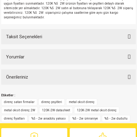
uygun fiyatları sunmaktadır. 120K %5 2W ürünün fiyatları ve çeşitleri detaylı olarak
sitemizde yer almaktadır. 120K %5 2W satın al butonuna tıklayarak 120K %5 2W sipariş
verebilirsiniz. 120K %5 2W siparişiniz çalışma saatlerine göre aynı gün kargo
seçeneğimiz bulunmaktadır.
Taksit Seçenekleri
Yorumlar
Önerileriniz
Bu ürüne ilk yorumu siz yapın!
Bu ürünün fiyat bilgisi, resim, ürün açıklamalarında ve diğer konularda
Etiketler :
yetersiz gördüğünüz noktaları öneri formunu kullanarak tarafımıza
Yorum Yaz
iletebilirsiniz.
direnç satan firmalar
direnç çeşitleri
metal oksit direnç
Görüş ve önerileriniz için teşekkür ederiz.
metal oksit direnç 2W
120K-2W datasheet
120K-2W metal oksit direnç
direnç fiyatları
%5 - 2w anadolu yakası
%5 - 2w ümraniye
%5 - 2w dudullu
Ürün resmi kalitesiz, bozuk veya görüntülenemiyor.
Ürün açıklamasında eksik bilgiler bulunuyor.