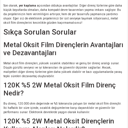
Son olarak,
yer kaplama
açısından oldukça avantajlılar. Diğer direnç türlerine göre daha
küçük boyutlarda olmaları, daha kompakt devre tasarımları yapma imkanı sağlıyor. Bu
da projelerinizin hem verimliliğini artırıyor, hem de yer tasarrufu yapmanıza yardımcı
oluyor. Eğer siz de elektronik projelerinizi bir üst seviyeye taşımak istiyorsanız, metal
oksit film dirençlerini kesinlikle gözden kaçırmamalısınız!
Sıkça Sorulan Sorular
Metal Oksit Film Dirençlerin Avantajları
ve Dezavantajları
Metal oksit film dirençleri, yüksek sıcaklık stabilitesi ve geniş bir direnç aralığı sunar.
Düşük gürültü seviyesi ve iyi toleransları ile güvenilir ölçümler sağlarlar. Ancak,
maliyetleri diğer direnç türlerine göre daha yüksek olabilir ve bazı uygulamalarda yavaş
tepki süreleri dezavantaj oluşturabilir.
120K %5 2W Metal Oksit Film Direnç
Nedir?
Bu direnç, 120.000 ohm değerinde ve %5 toleransla çalışan bir metal oksit film dirençtir.
İki haftalık bir süre içinde, sıcaklık değişimlerine karşı dayanıklıdır ve güvenilir bir
performans sunar. Elektronik devrelerde yaygın olarak kullanılır.
120K %5 2W Metal Oksit Dirençlerin