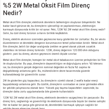
si
nsatörler
ç 25W
od
%5 2W Metal Oksit Film Direnç
Nedir?
ndansatör
ç 3W
ç
Metal oksit film dirençler, elektronik devrelerin belkemiğini oluşturan bileşenlerdir. Ne
kadar basit görünse de, bu dirençlerin işlevselliği ve yapılandırması, elektroniğin
ver
d Kondansatörler
ç 4W
karmaşık dünyasında kritik bir rol oynar. Peki, 120K %5 2W metal oksit film direnç nedir?
Gelin, bu özel direnç türünün sırlarını birlikte keşfedelim.
si
ansatör
ç 6W
Direnç, elektrik akımının üzerinden geçmesine karşı gösterilen bir zorluktur. Bu, bir akımı
düzenlemenin ve devredeki dengenin korunmasının temel yollarından biridir. Metal oksit
film dirençler, belirli bir değer aralığında üretilen ve genel olarak yüksek sıcaklık
stabilitesi ile bilinen direnç türleridir. 120K, direnç değerinin 120.000 ohm olduğunu
si
Kondansatör
ç 7W
d
gösterir; yani bu direnç, akımın geçmesini önemli ölçüde sınırlar.
Metal oksit film dirençler, homojen bir metal oksit tabakasının üzerine yerleştirilen bir film
isi
ansatör
ç 8W
ile oluşturulurlar. Bu yapı, dirençlerin dayanıklılığını ve doğruluğunu artırır. %5 tolerans
ise, bu dirençlerin gerçek değerinin nominal değerden en fazla %5 sapma ile
değişebileceği anlamına gelir. Bu, mühendislerin devre tasarımında güvenle
si
ster AXİAL Kondansatör
ç 9W
kullanabileceği bir güvenilirlik sunar.
2W ile gösterilen güç kapasitesi, bu dirençlerin sürekli olarak 2 watt’a kadar enerji
taşıyabileceği anlamına gelir. Bu özellik, dirençlerin ısınmadan ve zarar görmeden etkin
risi
ndansatörler
bir şekilde çalışmasına olanak tanır. Yüksek güç taşıma kapasiteleri sayesinde, bu
dirençler daha zorlu uygulamalarda bile güvenle kullanılabilir.
120K %5 2W metal oksit film direnç, elektronik devrelerin vazgeçilmez bir parçasıdır. Bu
isi
atör
direnç türü, sağlamlığı ve güvenilirliği ile elektronik dünyasında büyük bir öneme sahiptir.
Her ne kadar bir parça gibi görünse de, devrelerdeki karmaşık işleyişin sağlıklı bir
şekilde devam etmesine olanak tanır.