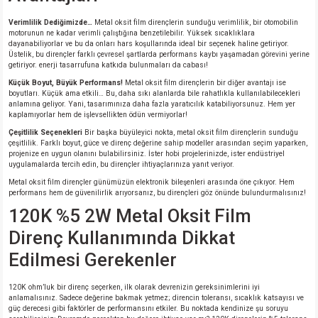
Verimlilik Dediğimizde…
Metal oksit film dirençlerin sunduğu verimlilik, bir otomobilin
motorunun ne kadar verimli çalıştığına benzetilebilir. Yüksek sıcaklıklara
isi
dayanabiliyorlar ve bu da onları hars koşullarında ideal bir seçenek haline getiriyor.
Üstelik, bu dirençler farklı çevresel şartlarda performans kaybı yaşamadan görevini yerine
getiriyor. enerji tasarrufuna katkıda bulunmaları da cabası!
si
Küçük Boyut, Büyük Performans!
Metal oksit film dirençlerin bir diğer avantajı ise
boyutları. Küçük ama etkili… Bu, daha sıkı alanlarda bile rahatlıkla kullanılabilecekleri
isi
anlamına geliyor. Yani, tasarımınıza daha fazla yaratıcılık katabiliyorsunuz. Hem yer
kaplamıyorlar hem de işlevsellikten ödün vermiyorlar!
Çeşitlilik Seçenekleri
Bir başka büyüleyici nokta, metal oksit film dirençlerin sunduğu
isi
çeşitlilik. Farklı boyut, güce ve direnç değerine sahip modeller arasından seçim yaparken,
projenize en uygun olanını bulabilirsiniz. İster hobi projelerinizde, ister endüstriyel
uygulamalarda tercih edin, bu dirençler ihtiyaçlarınıza yanıt veriyor.
risi
Metal oksit film dirençler günümüzün elektronik bileşenleri arasında öne çıkıyor. Hem
performans hem de güvenilirlik arıyorsanız, bu dirençleri göz önünde bulundurmalısınız!
risi
120K %5 2W Metal Oksit Film
Direnç Kullanımında Dikkat
si
Edilmesi Gerekenler
si
120K ohm’luk bir direnç seçerken, ilk olarak devrenizin gereksinimlerini iyi
anlamalısınız. Sadece değerine bakmak yetmez; direncin toleransı, sıcaklık katsayısı ve
güç derecesi gibi faktörler de performansını etkiler. Bu noktada kendinize şu soruyu
risi