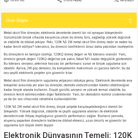
Yorum Yaz
Ürünü Paylaş
Karşılaştır
si
atör
Serisi
enç 3W
 603 Kılıf
Ürün Bilgisi
si
satör
erisi
enç 4W
 603 Kılıf - 25 Adet
Metal oksit film dirençler, elektronik devrelerde önemli bir rol oynayan bileşenlerdir.
4 Serisi,27 Serisi,93 Serisi
atör
Serisi
enç 5W
 805 Kılıf
Günümüzde birçok cihazda karşımıza çıkan bu direnç türü, sağladığı yüksek doğruluk
ve stabilite ile dikkat çekiyor. Peki, 120K %5 2W metal oksit film direnç nedir ve neden bu
kadar tercih ediliyor? İsterseniz, bu direncin özelliklerini biraz daha yakından inceleyelim.
tör
 Serisi
ç 10W
 805 Kılıf - 25 Adet
Bu dirençlerin en belirgin özelliği, 120KΩ direnç değeri ve %5 tolerans oranıdır. Yani,
direncin gerçek değeri 120KΩ değerine çok yakın, fakat %5'i kadar değişiklik gösterebilir.
Bu tolerans seviyesi, yeterince hassas bir performans sunar ve birçok uygulama için
erisi
atör
erisi
ç 11W
d
idealdir. Ayrıca, 2W güç derecesi, bu komponentin maksimum ısı gücünü belirtir; bu da
onu çeşitli elektronik projeler için güvenilir kılar.
Metal oksit film dirençlerin uygulama yelpazesi oldukça geniş. Elektronik devrelerde ana
isi
satör
ç 13W
bileşenler arasında yer alan bu dirençler, otomotiv endüstrisinden tüketici elektroniğine
kadar birçok alanda kullanılır. Düşük gürültü seviyesi ve yüksek termal stabilite, bu
direncin tercih edilmesindeki diğer faktörlerdir. Yani, bir otomobilin kontrol sistemlerinde
isi
atör
ç 14W
ya da bir ses cihazında rahatlıkla kullanılabilirler.
120K %5 2W metal oksit film direnç, birçok projede karşılaşabileceğiniz önemli bir
bileşendir. Yüksek doğruluk, stabilite ve çeşitli uygulama alanları ile elektronik
i
satör
ç 15W
devrelerinizde ihtiyaç duyduğunuz güvenilir performansı sağlar. Bunların yanında,
alışveriş yaparken dirençlerin kalitesine dikkat etmeniz, uzun ömürlü ve güvenilir bir
uygulama için büyük önem taşıyor.
isi
atör
ç 17W
iyot
Elektronik Dünyasının Temeli: 120K