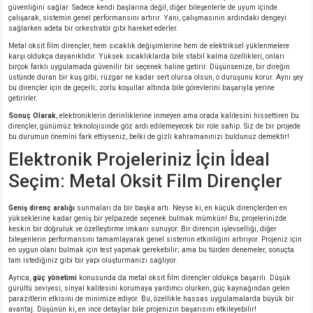
güvenliğini sağlar. Sadece kendi başlarına değil, diğer bileşenlerle de uyum içinde
çalışarak, sistemin genel performansını artırır. Yani, çalışmasının ardındaki dengeyi
sağlarken adeta bir orkestratör gibi hareket ederler.
Metal oksit film dirençler, hem sıcaklık değişimlerine hem de elektriksel yüklenmelere
karşı oldukça dayanıklıdır. Yüksek sıcaklıklarda bile stabil kalma özellikleri, onları
birçok farklı uygulamada güvenilir bir seçenek haline getirir. Düşünsenize, bir direğin
üstünde duran bir kuş gibi; rüzgar ne kadar sert olursa olsun, o duruşunu korur. Aynı şey
bu dirençler için de geçerli; zorlu koşullar altında bile görevlerini başarıyla yerine
getirirler.
Sonuç Olarak
, elektroniklerin derinliklerine inmeyen ama orada kalitesini hissettiren bu
dirençler, günümüz teknolojisinde göz ardı edilemeyecek bir role sahip. Siz de bir projede
bu durumun önemini fark ettiyseniz, belki de gizli kahramanınızı buldunuz demektir!
Elektronik Projeleriniz İçin İdeal
Seçim: Metal Oksit Film Dirençler
Geniş direnç aralığı
sunmaları da bir başka artı. Neyse ki, en küçük dirençlerden en
yükseklerine kadar geniş bir yelpazede seçenek bulmak mümkün! Bu, projelerinizde
keskin bir doğruluk ve özelleştirme imkanı sunuyor. Bir direncin işlevselliği, diğer
bileşenlerin performansını tamamlayarak genel sistemin etkinliğini artırıyor. Projeniz için
en uygun olanı bulmak için test yapmak gerekebilir; ama bu türden denemeler, sonuçta
tam istediğiniz gibi bir yapı oluşturmanızı sağlıyor.
Ayrıca,
güç yönetimi
konusunda da metal oksit film dirençler oldukça başarılı. Düşük
gürültü seviyesi, sinyal kalitesini korumaya yardımcı olurken, güç kaynağından gelen
parazitlerin etkisini de minimize ediyor. Bu, özellikle hassas uygulamalarda büyük bir
avantaj. Düşünün ki, en ince detaylar bile projenizin başarısını etkileyebilir!