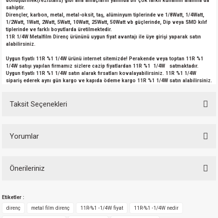
dönüştürmek(rezistans) gibi ana amaçların yanında bir çok farklı kullanım alanına da
si
nsatörler
ç 25W
od
sahiptir.
Dirençler, karbon, metal, metal-oksit, taş, alüminyum tiplerinde ve 1/8Watt, 1/4Watt,
1/2Watt, 1Watt, 2Watt, 5Watt, 10Watt, 25Watt, 50Watt vb güçlerinde, Dip veya SMD kılıf
tiplerinde ve farklı boyutlarda üretilmektedir.
ndansatör
ç 3W
ç
11R 1/4W Metalfilm Direnç ürününü uygun fiyat avantajı ile üye girişi yaparak satın
alabilirsiniz.
ver
d Kondansatörler
ç 4W
Uygun fiyatlı 11R %1 1/4W ürünü internet sitemizde! Perakende veya toptan 11R %1
1/4W satışı yapılan firmamız sizlere cazip fiyatlardan 11R %1 1/4W satmaktadır.
Uygun fiyatlı 11R %1 1/4W satın alarak fırsatları kovalayabilirsiniz. 11R %1 1/4W
si
ansatör
ç 6W
sipariş ederek aynı gün kargo ve kapıda ödeme kargo 11R %1 1/4W satın alabilirsiniz.
si
Kondansatör
ç 7W
d
Taksit Seçenekleri
isi
ansatör
ç 8W
Yorumlar
si
ster AXİAL Kondansatör
ç 9W
Önerileriniz
Bu ürüne ilk yorumu siz yapın!
risi
ndansatörler
Bu ürünün fiyat bilgisi, resim, ürün açıklamalarında ve diğer konularda
isi
atör
Etiketler :
yetersiz gördüğünüz noktaları öneri formunu kullanarak tarafımıza
Yorum Yaz
iletebilirsiniz.
direnç
metal film direnç
11R-%1 -1/4W fiyat
11R-%1 -1/4W nedir
Görüş ve önerileriniz için teşekkür ederiz.