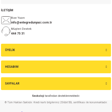
İLETİŞİM
isi
Bize Yazın
info@entegredunyasi.com.tr
si
Müşteri Destek
444 75 31
isi
isi
ÜYELİK
risi
HESABIM
risi
SAYFALAR
si
Seokoloji
tarafından desteklenmektedir.
si
© Tüm Hakları Saklıdır. Kredi kartı bilgileriniz 256bit SSL sertifikası ile korunmaktadır.
risi