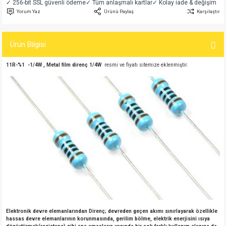
✓ 256-bit SSL güvenli ödeme
✓ Tüm anlaşmalı kartlar
✓ Kolay iade & değişim
si
atör
Serisi
enç 3W
 603 Kılıf
Yorum Yaz
Ürünü Paylaş
Karşılaştır
si
satör
erisi
enç 4W
 603 Kılıf - 25 Adet
Ürün Bilgisi
4 Serisi,27 Serisi,93 Serisi
atör
Serisi
enç 5W
 805 Kılıf
11R-%1 -1/4W , Metal film direnç 1/4W
resmi ve fiyatı sitemize eklenmiştir.
tör
 Serisi
ç 10W
 805 Kılıf - 25 Adet
erisi
atör
erisi
ç 11W
d
isi
satör
ç 13W
isi
atör
ç 14W
i
satör
ç 15W
isi
atör
ç 17W
iyot
Elektronik devre elemanlarından Direnç; devreden geçen akımı sınırlayarak özellikle
hassas devre elemanlarının korunmasında, gerilim bölme, elektrik enerjisini ısıya