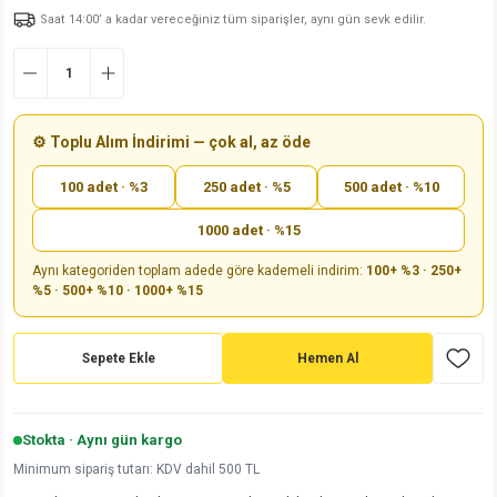
Saat 14:00’ a kadar vereceğiniz tüm siparişler, aynı gün sevk edilir.
md
risi
Klemens 180C
nsatör
erisi
renç %5 2W
Kılıf
risi
Klemens 90C
atör
risi
enç 1/8w
Kılıf
i
satör
risi
enç %1 1/2W
k kapasitör
⚙️ Toplu Alım İndirimi — çok al, az öde
100 adet · %3
250 adet · %5
500 adet · %10
si
atör
risi
enç %1 1/4W
1000 adet · %15
si
tör
risi
renç 1/2W
ad
iyot
Aynı kategoriden toplam adede göre kademeli indirim:
100+ %3 · 250+
%5 · 500+ %10 · 1000+ %15
si
atör
Serisi
renç 10W
isi
satör
Serisi
enç 1W
r 1206 Kılıf
Sepete Ekle
Hemen Al
 Serisi,45 Serisi
atör
Serisi
renç 20W
 1206 Kılıf - 25 Adet
iyot
Stokta · Aynı gün kargo
risi
tör
isi
enç 2W
 402 Kılıf
Minimum sipariş tutarı: KDV dahil 500 TL