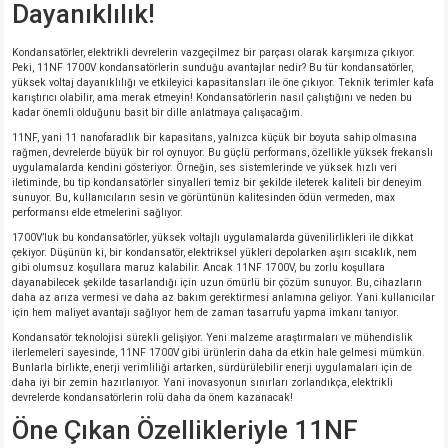
Dayanıklılık!
si
ansatör
 Kılıf
Kondansatörler, elektrikli devrelerin vazgeçilmez bir parçası olarak karşımıza çıkıyor.
si
a Tipi Kondansatör
 Kılıf
Peki, 11NF 1700V kondansatörlerin sunduğu avantajlar nedir? Bu tür kondansatörler,
yüksek voltaj dayanıklılığı ve etkileyici kapasitansları ile öne çıkıyor. Teknik terimler kafa
karıştırıcı olabilir, ama merak etmeyin! Kondansatörlerin nasıl çalıştığını ve neden bu
risi
Tipi Kondansatör
 Kılıf
kadar önemli olduğunu basit bir dille anlatmaya çalışacağım.
11NF, yani 11 nanofaradlık bir kapasitans, yalnızca küçük bir boyuta sahip olmasına
si
nsatör
 Kılıf
rağmen, devrelerde büyük bir rol oynuyor. Bu güçlü performans, özellikle yüksek frekanslı
uygulamalarda kendini gösteriyor. Örneğin, ses sistemlerinde ve yüksek hızlı veri
iletiminde, bu tip kondansatörler sinyalleri temiz bir şekilde ileterek kaliteli bir deneyim
sunuyor. Bu, kullanıcıların sesin ve görüntünün kalitesinden ödün vermeden, max
si
r 1206 Kılıf
Kılıf
performansı elde etmelerini sağlıyor.
1700V’luk bu kondansatörler, yüksek voltajlı uygulamalarda güvenilirlikleri ile dikkat
si
 402 Kılıf
Kılıf
çekiyor. Düşünün ki, bir kondansatör, elektriksel yükleri depolarken aşırı sıcaklık, nem
gibi olumsuz koşullara maruz kalabilir. Ancak 11NF 1700V, bu zorlu koşullara
dayanabilecek şekilde tasarlandığı için uzun ömürlü bir çözüm sunuyor. Bu, cihazların
daha az arıza vermesi ve daha az bakım gerektirmesi anlamına geliyor. Yani kullanıcılar
isi
 603 Kılıf
Kılıf
için hem maliyet avantajı sağlıyor hem de zaman tasarrufu yapma imkanı tanıyor.
Kondansatör teknolojisi sürekli gelişiyor. Yeni malzeme araştırmaları ve mühendislik
si
 805 Kılıf
5W
ilerlemeleri sayesinde, 11NF 1700V gibi ürünlerin daha da etkin hale gelmesi mümkün.
Bunlarla birlikte, enerji verimliliği artarken, sürdürülebilir enerji uygulamaları için de
daha iyi bir zemin hazırlanıyor. Yani inovasyonun sınırları zorlandıkça, elektrikli
isi
nsatör
W
devrelerde kondansatörlerin rolü daha da önem kazanacak!
Öne Çıkan Özellikleriyle 11NF
si
atör
W