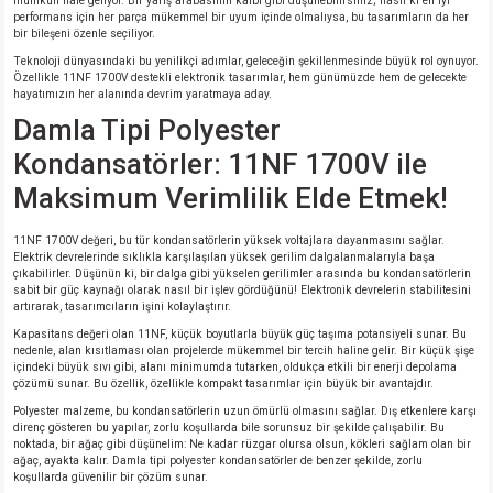
mümkün hale geliyor. Bir yarış arabasının kalbi gibi düşünebilirsiniz; nasıl ki en iyi
performans için her parça mükemmel bir uyum içinde olmalıysa, bu tasarımların da her
bir bileşeni özenle seçiliyor.
Teknoloji dünyasındaki bu yenilikçi adımlar, geleceğin şekillenmesinde büyük rol oynuyor.
Özellikle 11NF 1700V destekli elektronik tasarımlar, hem günümüzde hem de gelecekte
hayatımızın her alanında devrim yaratmaya aday.
Damla Tipi Polyester
Kondansatörler: 11NF 1700V ile
Maksimum Verimlilik Elde Etmek!
11NF 1700V değeri, bu tür kondansatörlerin yüksek voltajlara dayanmasını sağlar.
Elektrik devrelerinde sıklıkla karşılaşılan yüksek gerilim dalgalanmalarıyla başa
çıkabilirler. Düşünün ki, bir dalga gibi yükselen gerilimler arasında bu kondansatörlerin
sabit bir güç kaynağı olarak nasıl bir işlev gördüğünü! Elektronik devrelerin stabilitesini
artırarak, tasarımcıların işini kolaylaştırır.
Kapasitans değeri olan 11NF, küçük boyutlarla büyük güç taşıma potansiyeli sunar. Bu
nedenle, alan kısıtlaması olan projelerde mükemmel bir tercih haline gelir. Bir küçük şişe
içindeki büyük sıvı gibi, alanı minimumda tutarken, oldukça etkili bir enerji depolama
çözümü sunar. Bu özellik, özellikle kompakt tasarımlar için büyük bir avantajdır.
Polyester malzeme, bu kondansatörlerin uzun ömürlü olmasını sağlar. Dış etkenlere karşı
direnç gösteren bu yapılar, zorlu koşullarda bile sorunsuz bir şekilde çalışabilir. Bu
noktada, bir ağaç gibi düşünelim: Ne kadar rüzgar olursa olsun, kökleri sağlam olan bir
ağaç, ayakta kalır. Damla tipi polyester kondansatörler de benzer şekilde, zorlu
koşullarda güvenilir bir çözüm sunar.