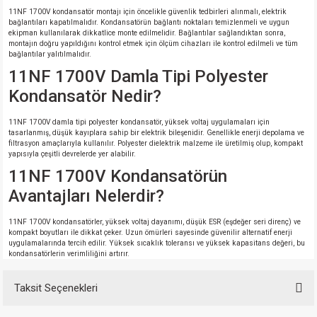
11NF 1700V kondansatör montajı için öncelikle güvenlik tedbirleri alınmalı, elektrik
bağlantıları kapatılmalıdır. Kondansatörün bağlantı noktaları temizlenmeli ve uygun
ekipman kullanılarak dikkatlice monte edilmelidir. Bağlantılar sağlandıktan sonra,
montajın doğru yapıldığını kontrol etmek için ölçüm cihazları ile kontrol edilmeli ve tüm
bağlantılar yalıtılmalıdır.
11NF 1700V Damla Tipi Polyester
Kondansatör Nedir?
11NF 1700V damla tipi polyester kondansatör, yüksek voltaj uygulamaları için
tasarlanmış, düşük kayıplara sahip bir elektrik bileşenidir. Genellikle enerji depolama ve
filtrasyon amaçlarıyla kullanılır. Polyester dielektrik malzeme ile üretilmiş olup, kompakt
yapısıyla çeşitli devrelerde yer alabilir.
11NF 1700V Kondansatörün
Avantajları Nelerdir?
11NF 1700V kondansatörler, yüksek voltaj dayanımı, düşük ESR (eşdeğer seri direnç) ve
kompakt boyutları ile dikkat çeker. Uzun ömürleri sayesinde güvenilir alternatif enerji
uygulamalarında tercih edilir. Yüksek sıcaklık toleransı ve yüksek kapasitans değeri, bu
kondansatörlerin verimliliğini artırır.
Taksit Seçenekleri