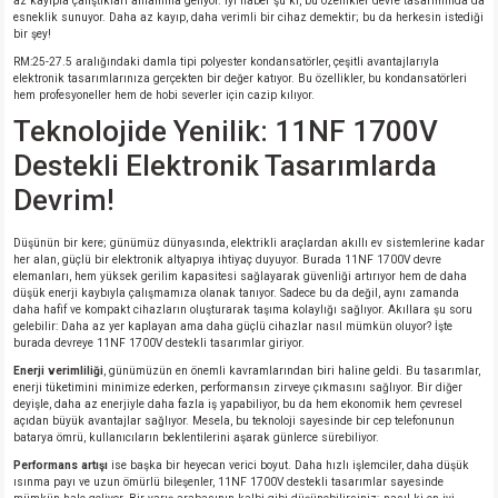
az kayıpla çalıştıkları anlamına geliyor. İyi haber şu ki, bu özellikler devre tasarımında da
esneklik sunuyor. Daha az kayıp, daha verimli bir cihaz demektir; bu da herkesin istediği
bir şey!
RM:25-27.5 aralığındaki damla tipi polyester kondansatörler, çeşitli avantajlarıyla
elektronik tasarımlarınıza gerçekten bir değer katıyor. Bu özellikler, bu kondansatörleri
hem profesyoneller hem de hobi severler için cazip kılıyor.
Teknolojide Yenilik: 11NF 1700V
Destekli Elektronik Tasarımlarda
Devrim!
Düşünün bir kere; günümüz dünyasında, elektrikli araçlardan akıllı ev sistemlerine kadar
her alan, güçlü bir elektronik altyapıya ihtiyaç duyuyor. Burada 11NF 1700V devre
elemanları, hem yüksek gerilim kapasitesi sağlayarak güvenliği artırıyor hem de daha
düşük enerji kaybıyla çalışmamıza olanak tanıyor. Sadece bu da değil, aynı zamanda
daha hafif ve kompakt cihazların oluşturarak taşıma kolaylığı sağlıyor. Akıllara şu soru
gelebilir: Daha az yer kaplayan ama daha güçlü cihazlar nasıl mümkün oluyor? İşte
burada devreye 11NF 1700V destekli tasarımlar giriyor.
Enerji verimliliği
, günümüzün en önemli kavramlarından biri haline geldi. Bu tasarımlar,
enerji tüketimini minimize ederken, performansın zirveye çıkmasını sağlıyor. Bir diğer
deyişle, daha az enerjiyle daha fazla iş yapabiliyor, bu da hem ekonomik hem çevresel
açıdan büyük avantajlar sağlıyor. Mesela, bu teknoloji sayesinde bir cep telefonunun
batarya ömrü, kullanıcıların beklentilerini aşarak günlerce sürebiliyor.
Performans artışı
ise başka bir heyecan verici boyut. Daha hızlı işlemciler, daha düşük
ısınma payı ve uzun ömürlü bileşenler, 11NF 1700V destekli tasarımlar sayesinde