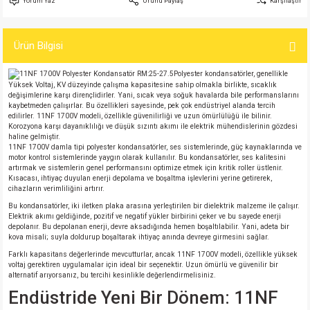
Yorum Yaz
Ürünü Paylaş
Karşılaştır
si
atör
Serisi
enç 3W
 603 Kılıf
Ürün Bilgisi
si
satör
erisi
enç 4W
 603 Kılıf - 25 Adet
Polyester kondansatörler, genellikle
4 Serisi,27 Serisi,93 Serisi
atör
Serisi
enç 5W
 805 Kılıf
Yüksek Voltaj, KV düzeyinde çalışma kapasitesine sahip olmakla birlikte, sıcaklık
değişimlerine karşı dirençlidirler. Yani, sıcak veya soğuk havalarda bile performanslarını
kaybetmeden çalışırlar. Bu özellikleri sayesinde, pek çok endüstriyel alanda tercih
tör
 Serisi
ç 10W
 805 Kılıf - 25 Adet
edilirler. 11NF 1700V modeli, özellikle güvenilirliği ve uzun ömürlülüğü ile bilinir.
Korozyona karşı dayanıklılığı ve düşük sızıntı akımı ile elektrik mühendislerinin gözdesi
haline gelmiştir.
11NF 1700V damla tipi polyester kondansatörler, ses sistemlerinde, güç kaynaklarında ve
erisi
atör
erisi
ç 11W
d
motor kontrol sistemlerinde yaygın olarak kullanılır. Bu kondansatörler, ses kalitesini
artırmak ve sistemlerin genel performansını optimize etmek için kritik roller üstlenir.
Kısacası, ihtiyaç duyulan enerji depolama ve boşaltma işlevlerini yerine getirerek,
isi
satör
ç 13W
cihazların verimliliğini artırır.
Bu kondansatörler, iki iletken plaka arasına yerleştirilen bir dielektrik malzeme ile çalışır.
Elektrik akımı geldiğinde, pozitif ve negatif yükler birbirini çeker ve bu sayede enerji
isi
atör
ç 14W
depolanır. Bu depolanan enerji, devre aksadığında hemen boşaltılabilir. Yani, adeta bir
kova misali; suyla doldurup boşaltarak ihtiyaç anında devreye girmesini sağlar.
i
satör
ç 15W
Farklı kapasitans değerlerinde mevcutturlar, ancak 11NF 1700V modeli, özellikle yüksek
voltaj gerektiren uygulamalar için ideal bir seçenektir. Uzun ömürlü ve güvenilir bir
alternatif arıyorsanız, bu tercihi kesinlikle değerlendirmelisiniz.
isi
atör
ç 17W
iyot
Endüstride Yeni Bir Dönem: 11NF