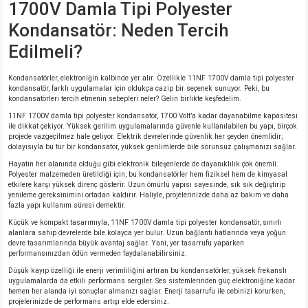
1700V Damla Tipi Polyester
Kondansatör: Neden Tercih
isi
Edilmeli?
si
Kondansatörler, elektroniğin kalbinde yer alır. Özellikle 11NF 1700V damla tipi polyester
kondansatör, farklı uygulamalar için oldukça cazip bir seçenek sunuyor. Peki, bu
kondansatörleri tercih etmenin sebepleri neler? Gelin birlikte keşfedelim.
isi
11NF 1700V damla tipi polyester kondansatör, 1700 Volt’a kadar dayanabilme kapasitesi
ile dikkat çekiyor. Yüksek gerilim uygulamalarında güvenle kullanılabilen bu yapı, birçok
isi
projede vazgeçilmez hale geliyor. Elektrik devrelerinde güvenlik her şeyden önemlidir;
dolayısıyla bu tür bir kondansatör, yüksek gerilimlerde bile sorunsuz çalışmanızı sağlar.
Hayatın her alanında olduğu gibi elektronik bileşenlerde de dayanıklılık çok önemli.
risi
Polyester malzemeden üretildiği için, bu kondansatörler hem fiziksel hem de kimyasal
etkilere karşı yüksek direnç gösterir. Uzun ömürlü yapısı sayesinde, sık sık değiştirip
yenileme gereksinimini ortadan kaldırır. Haliyle, projelerinizde daha az bakım ve daha
risi
fazla yapı kullanım süresi demektir.
Küçük ve kompakt tasarımıyla, 11NF 1700V damla tipi polyester kondansatör, sınırlı
alanlara sahip devrelerde bile kolayca yer bulur. Uzun bağlantı hatlarında veya yoğun
si
devre tasarımlarında büyük avantaj sağlar. Yani, yer tasarrufu yaparken
performansınızdan ödün vermeden faydalanabilirsiniz.
si
Düşük kayıp özelliği ile enerji verimliliğini artıran bu kondansatörler, yüksek frekanslı
uygulamalarda da etkili performans sergiler. Ses sistemlerinden güç elektroniğine kadar
hemen her alanda iyi sonuçlar almanızı sağlar. Enerji tasarrufu ile cebinizi korurken,
projelerinizde de performans artışı elde edersiniz.
risi