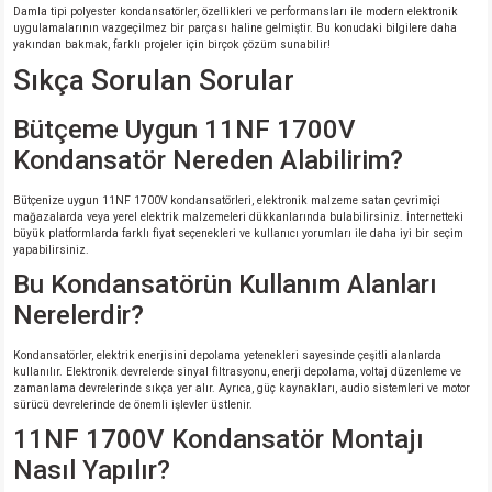
Damla tipi polyester kondansatörler, özellikleri ve performansları ile modern elektronik
uygulamalarının vazgeçilmez bir parçası haline gelmiştir. Bu konudaki bilgilere daha
yakından bakmak, farklı projeler için birçok çözüm sunabilir!
Sıkça Sorulan Sorular
Bütçeme Uygun 11NF 1700V
Kondansatör Nereden Alabilirim?
Bütçenize uygun 11NF 1700V kondansatörleri, elektronik malzeme satan çevrimiçi
mağazalarda veya yerel elektrik malzemeleri dükkanlarında bulabilirsiniz. İnternetteki
büyük platformlarda farklı fiyat seçenekleri ve kullanıcı yorumları ile daha iyi bir seçim
yapabilirsiniz.
Bu Kondansatörün Kullanım Alanları
Nerelerdir?
Kondansatörler, elektrik enerjisini depolama yetenekleri sayesinde çeşitli alanlarda
kullanılır. Elektronik devrelerde sinyal filtrasyonu, enerji depolama, voltaj düzenleme ve
zamanlama devrelerinde sıkça yer alır. Ayrıca, güç kaynakları, audio sistemleri ve motor
sürücü devrelerinde de önemli işlevler üstlenir.
11NF 1700V Kondansatör Montajı
Nasıl Yapılır?