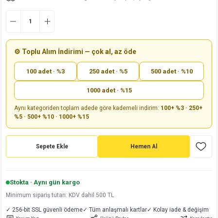
md
risi
Klemens 180C
nsatör
erisi
renç %5 2W
Kılıf
risi
Klemens 90C
atör
risi
enç 1/8w
Kılıf
⚙️ Toplu Alım İndirimi — çok al, az öde
i
satör
risi
enç %1 1/2W
k kapasitör
100 adet · %3
250 adet · %5
500 adet · %10
si
atör
risi
enç %1 1/4W
1000 adet · %15
Aynı kategoriden toplam adede göre kademeli indirim:
100+ %3 · 250+
si
tör
risi
renç 1/2W
ad
iyot
%5 · 500+ %10 · 1000+ %15
si
atör
Serisi
renç 10W
Sepete Ekle
Hemen Al
isi
satör
Serisi
enç 1W
r 1206 Kılıf
 Serisi,45 Serisi
atör
Serisi
renç 20W
 1206 Kılıf - 25 Adet
iyot
Stokta · Aynı gün kargo
Minimum sipariş tutarı: KDV dahil 500 TL
risi
tör
isi
enç 2W
 402 Kılıf
✓ 256-bit SSL güvenli ödeme
✓ Tüm anlaşmalı kartlar
✓ Kolay iade & değişim