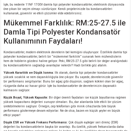
İşte, bu nedenle 11NF 1700V damla tipi polyester kondansatörler, elektronik dünyasında
öne çıkan bir seçim olmayı sürdürüyor. Kendi projelerinizde bu kondansatörleri
isi
kullanarak, güvenilir ve etkili çözümler elde edebilirsiniz.
Mükemmel Farklılık: RM:25-27.5 ile
erisi
Damla Tipi Polyester Kondansatör
Kullanımının Faydaları!
releri
Kondansatörler, modern elektronik devrelerin bel kemiğini oluşturuyor. Özellikle damla tipi
P MARKA)
polyester kondansatörler, belirli bir “mükemmel farklılık” sunarak hem mühendislerin
hem de hobilerin gözdesi haline geliyor. Peki, RM:25-27.5 gibi belirli bir değer aralığındaki
bu kondansatörlerin sağladığı avantajlar nelerdir? Hadi birlikte göz atalım.
Yüksek Kararlılık ve Düşük Isınma:
İlk olarak, damla tipi polyester kondansatörler
yüksek sıcaklık ve nem dayanıklılığıyla öne çıkıyor. Bu sayede, devrelerinizde güvenilir
bir performans sergiliyorlar. Bunu bir ağaç gibi düşünün; sağlam kökleri olan bir ağaç,
rüzgarda daha az hasar görür. İşte bu kondansatörler de devrelerinizin dayanaklı
kalmasını sağlıyor.
Küçük Boyut, Yüksek Kapasite:
Bir diğer önemli faydaları ise küçük boyutlarına rağmen
yüksek kapasitans değerleri sunuyor olmaları. Bu, dar alanlarda bile etkili bir çözüm
üretebilmelerini sağlıyor. Örneğin, cep telefonları gibi minik cihazlarda bile büyük
performans göstermeye devam ediyorlar. Ne de olsa, bazen en küçük şeyler en büyük
etkiyi yapar!
Düşük ESR ve Yüksek Frekans Performansı:
Çok düşük eşdeğer seri direnç (ESR)
değerleri bu kondansatörlerin başka bir avantajı. Bu özellik, yüksek frekanslarda daha