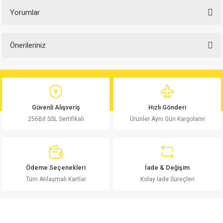
Yorumlar
Önerileriniz
Bu ürüne ilk yorumu siz yapın!
Bu ürünün fiyat bilgisi, resim, ürün açıklamalarında ve diğer konularda
yetersiz gördüğünüz noktaları öneri formunu kullanarak tarafımıza
Yorum Yaz
iletebilirsiniz.
Görüş ve önerileriniz için teşekkür ederiz.
Güvenli Alışveriş
Hızlı Gönderi
256Bit SSL Sertifikalı
Ürünler Aynı Gün Kargolanır
Ürün resmi kalitesiz, bozuk veya görüntülenemiyor.
Ürün açıklamasında eksik bilgiler bulunuyor.
Ürün bilgilerinde hatalar bulunuyor.
Ürün fiyatı diğer sitelerden daha pahalı.
Ödeme Seçenekleri
İade & Değişim
Bu ürüne benzer farklı alternatifler olmalı.
Tüm Anlaşmalı Kartlar
Kolay İade Süreçleri