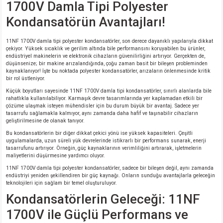
1700V Damla Tipi Polyester
si
nsatörler
ç 25W
od
Kondansatörün Avantajları!
ndansatör
ç 3W
ç
11NF 1700V damla tipi polyester kondansatörler, son derece dayanıklı yapılarıyla dikkat
çekiyor. Yüksek sıcaklık ve gerilim altında bile performansını koruyabilen bu ürünler,
ver
d Kondansatörler
ç 4W
endüstriyel makinelerin ve elektronik cihazların güvenilirliğini artırıyor. Gerçekten de,
düşünsenize; bir makine arızalandığında, çoğu zaman basit bir bileşen probleminden
kaynaklanıyor! İşte bu noktada polyester kondansatörler, arızaların önlenmesinde kritik
bir rol üstleniyor.
si
ansatör
ç 6W
Küçük boyutları sayesinde 11NF 1700V damla tipi kondansatörler, sınırlı alanlarda bile
rahatlıkla kullanılabiliyor. Karmaşık devre tasarımlarında yer kaplamadan etkili bir
si
Kondansatör
ç 7W
d
çözüme ulaşmak isteyen mühendisler için bu durum büyük bir avantaj. Sadece yer
tasarrufu sağlamakla kalmıyor, aynı zamanda daha hafif ve taşınabilir cihazların
geliştirilmesine de olanak tanıyor.
isi
ansatör
ç 8W
Bu kondansatörlerin bir diğer dikkat çekici yönü ise yüksek kapasiteleri. Çeşitli
uygulamalarda, uzun süreli yük devrelerinde istikrarlı bir performans sunarak, enerji
tasarrufunu artırıyor. Örneğin, güç kaynaklarının verimliliğini artırarak, işletmelerin
si
ster AXİAL Kondansatör
ç 9W
maliyetlerini düşürmesine yardımcı oluyor.
11NF 1700V damla tipi polyester kondansatörler, sadece bir bileşen değil, aynı zamanda
endüstriyi yeniden şekillendiren bir güç kaynağı. Onların sunduğu avantajlarla geleceğin
risi
ndansatörler
teknolojileri için sağlam bir temel oluşturuluyor.
Kondansatörlerin Geleceği: 11NF
isi
atör
1700V ile Güçlü Performans ve