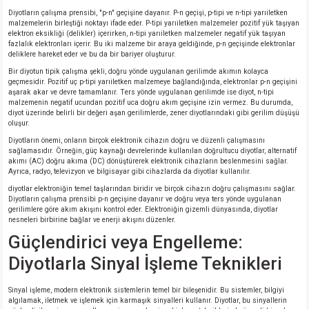
Diyotların çalışma prensibi, "p-n" geçişine dayanır. P-n geçişi, p-tipi ve n-tipi yarıiletken
malzemelerin birleştiği noktayı ifade eder. P-tipi yarıiletken malzemeler pozitif yük taşıyan
elektron eksikliği (delikler) içerirken, n-tipi yarıiletken malzemeler negatif yük taşıyan
fazlalık elektronları içerir. Bu iki malzeme bir araya geldiğinde, p-n geçişinde elektronlar
deliklere hareket eder ve bu da bir bariyer oluşturur.
Bir diyotun tipik çalışma şekli, doğru yönde uygulanan gerilimde akımın kolayca
geçmesidir. Pozitif uç p-tipi yarıiletken malzemeye bağlandığında, elektronlar p-n geçişini
aşarak akar ve devre tamamlanır. Ters yönde uygulanan gerilimde ise diyot, n-tipi
malzemenin negatif ucundan pozitif uca doğru akım geçişine izin vermez. Bu durumda,
diyot üzerinde belirli bir değeri aşan gerilimlerde, zener diyotlarındaki gibi gerilim düşüşü
oluşur.
Diyotların önemi, onların birçok elektronik cihazın doğru ve düzenli çalışmasını
sağlamasıdır. Örneğin, güç kaynağı devrelerinde kullanılan doğrultucu diyotlar, alternatif
akımı (AC) doğru akıma (DC) dönüştürerek elektronik cihazların beslenmesini sağlar.
Ayrıca, radyo, televizyon ve bilgisayar gibi cihazlarda da diyotlar kullanılır.
diyotlar elektroniğin temel taşlarından biridir ve birçok cihazın doğru çalışmasını sağlar.
Diyotların çalışma prensibi p-n geçişine dayanır ve doğru veya ters yönde uygulanan
gerilimlere göre akım akışını kontrol eder. Elektroniğin gizemli dünyasında, diyotlar
nesneleri birbirine bağlar ve enerji akışını düzenler.
Güçlendirici veya Engelleme:
Diyotlarla Sinyal İşleme Teknikleri
Sinyal işleme, modern elektronik sistemlerin temel bir bileşenidir. Bu sistemler, bilgiyi
algılamak, iletmek ve işlemek için karmaşık sinyalleri kullanır. Diyotlar, bu sinyallerin