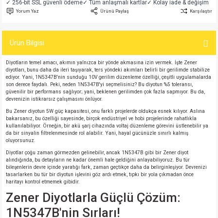
✓ 256-bit SSL güvenli ödeme
✓ Tüm anlaşmalı kartlar
✓ Kolay iade & değişim
si
atör
Serisi
enç 3W
 603 Kılıf
Yorum Yaz
Ürünü Paylaş
Karşılaştır
si
satör
erisi
enç 4W
 603 Kılıf - 25 Adet
Ürün Bilgisi
4 Serisi,27 Serisi,93 Serisi
atör
Serisi
enç 5W
 805 Kılıf
Diyotların temel amacı, akımın yalnızca bir yönde akmasına izin vermek. İşte Zener
diyotları, bunu daha da ileri taşıyarak, ters yöndeki akımları belirli bir gerilimde stabilize
ediyor. Yani, 1N5347B'nin sunduğu 10V gerilim düzenleme özelliği, çeşitli uygulamalarda
tör
 Serisi
ç 10W
 805 Kılıf - 25 Adet
son derece faydalı. Peki, neden 1N5347B'yi seçmelisiniz? Bu diyotun %5 toleransı,
güvenilir bir performans sağlıyor; yani, beklenen gerilimden çok fazla sapmıyor. Bu da,
devrenizin istikrarsız çalışmasını önlüyor.
erisi
atör
erisi
ç 11W
d
Bu Zener diyotun 5W güç kapasitesi, onu farklı projelerde oldukça esnek kılıyor. Aslına
bakarsanız, bu özelliği sayesinde, birçok endüstriyel ve hobi projelerinde rahatlıkla
kullanılabiliyor. Örneğin, bir akü şarj cihazında voltaj düzenleme görevini üstlenebilir ya
isi
satör
ç 13W
da bir sinyalin filtrelenmesinde rol alabilir. Yani, hayal gücünüzle sınırlı kalmış
oluyorsunuz.
isi
atör
ç 14W
Diyotlar çoğu zaman görmezden gelinebilir, ancak 1N5347B gibi bir Zener diyot
alındığında, bu detayların ne kadar önemli hale geldiğini anlayabiliyoruz. Bu tür
bileşenlerin devre içinde yaratığı fark, zaman geçtikçe daha da belirginleşiyor. Devrenizi
tasarlarken bu tür bir diyotun işlevini göz ardı etmek, tıpkı bir yola çıkmadan önce
i
satör
ç 15W
haritayı kontrol etmemek gibidir.
Zener Diyotlarla Güçlü Çözüm:
isi
atör
ç 17W
iyot
1N5347B'nin Sırları!