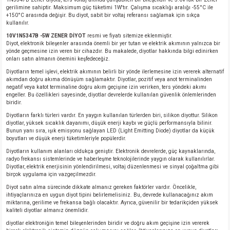
gerilimine sahiptir. Maksimum güç tüketimi 1W'tır. Çalışma sıcaklığı aralığı -55°C ile
+150°C arasında değişir. Bu diyot, sabit bir voltaj referansı sağlamak için sıkça
kullanılır.
10V1N5347B -5W ZENER DİYOT
resmi ve fiyatı sitemize eklenmiştir.
Diyot, elektronik bileşenler arasında önemli bir yer tutan ve elektrik akımının yalnızca bir
yönde geçmesine izin veren bir cihazdır. Bu makalede, diyotlar hakkında bilgi edinirken
onları satın almanın önemini keşfedeceğiz.
Diyotların temel işlevi, elektrik akımının belirli bir yönde ilerlemesine izin vererek alternatif
akımdan doğru akıma dönüşüm sağlamaktır. Diyotlar, pozitif veya anot terminalinden
negatif veya katot terminaline doğru akım geçişine izin verirken, ters yöndeki akımı
engeller. Bu özellikleri sayesinde, diyotlar devrelerde kullanılan güvenlik önlemlerinden
biridir.
Diyotların farklı türleri vardır. En yaygın kullanılan türlerden biri, silikon diyottur. Silikon
diyotlar, yüksek sıcaklık dayanımı, düşük enerji kaybı ve güçlü performansıyla bilinir.
Bunun yanı sıra, ışık emisyonu sağlayan LED (Light Emitting Diode) diyotlar da küçük
boyutları ve düşük enerji tüketimleriyle popülerdir.
Diyotların kullanım alanları oldukça geniştir. Elektronik devrelerde, güç kaynaklarında,
radyo frekansı sistemlerinde ve haberleşme teknolojilerinde yaygın olarak kullanılırlar.
Diyotlar, elektrik enerjisinin yönlendirilmesi, voltaj düzenlenmesi ve sinyal çoğaltma gibi
birçok uygulama için vazgeçilmezdir.
Diyot satın alma sürecinde dikkate almanız gereken faktörler vardır. Öncelikle,
ihtiyaçlarınıza en uygun diyot tipini belirlemelisiniz. Bu, devrede kullanacağınız akım
miktarına, gerilime ve frekansa bağlı olacaktır. Ayrıca, güvenilir bir tedarikçiden yüksek
kaliteli diyotlar almanız önemlidir.
diyotlar elektroniğin temel bileşenlerinden biridir ve doğru akım geçişine izin vererek