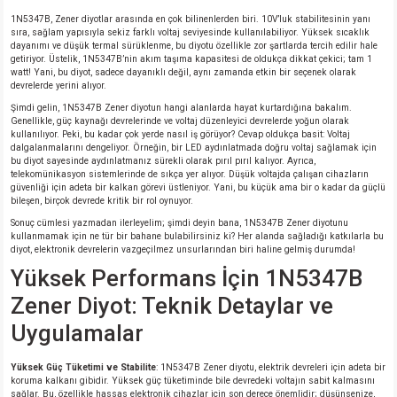
1N5347B, Zener diyotlar arasında en çok bilinenlerden biri. 10V’luk stabilitesinin yanı
sıra, sağlam yapısıyla sekiz farklı voltaj seviyesinde kullanılabiliyor. Yüksek sıcaklık
isi
dayanımı ve düşük termal sürüklenme, bu diyotu özellikle zor şartlarda tercih edilir hale
getiriyor. Üstelik, 1N5347B’nin akım taşıma kapasitesi de oldukça dikkat çekici; tam 1
watt! Yani, bu diyot, sadece dayanıklı değil, aynı zamanda etkin bir seçenek olarak
si
devrelerde yerini alıyor.
Şimdi gelin, 1N5347B Zener diyotun hangi alanlarda hayat kurtardığına bakalım.
Genellikle, güç kaynağı devrelerinde ve voltaj düzenleyici devrelerde yoğun olarak
isi
kullanılıyor. Peki, bu kadar çok yerde nasıl iş görüyor? Cevap oldukça basit: Voltaj
dalgalanmalarını dengeliyor. Örneğin, bir LED aydınlatmada doğru voltaj sağlamak için
bu diyot sayesinde aydınlatmanız sürekli olarak pırıl pırıl kalıyor. Ayrıca,
isi
telekomünikasyon sistemlerinde de sıkça yer alıyor. Düşük voltajda çalışan cihazların
güvenliği için adeta bir kalkan görevi üstleniyor. Yani, bu küçük ama bir o kadar da güçlü
bileşen, birçok devrede kritik bir rol oynuyor.
risi
Sonuç cümlesi yazmadan ilerleyelim; şimdi deyin bana, 1N5347B Zener diyotunu
kullanmamak için ne tür bir bahane bulabilirsiniz ki? Her alanda sağladığı katkılarla bu
diyot, elektronik devrelerin vazgeçilmez unsurlarından biri haline gelmiş durumda!
risi
Yüksek Performans İçin 1N5347B
Zener Diyot: Teknik Detaylar ve
si
Uygulamalar
si
Yüksek Güç Tüketimi ve Stabilite
: 1N5347B Zener diyotu, elektrik devreleri için adeta bir
koruma kalkanı gibidir. Yüksek güç tüketiminde bile devredeki voltajın sabit kalmasını
risi
sağlar. Bu, özellikle hassas elektronik cihazlar için son derece önemlidir; düşünsenize,