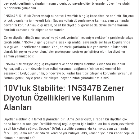
si
ansatör
 Kılıf
devredeki gerilimin dalgalanmasını giderir, bu sayede diğer bileşenler güvenli ve stabil
bir ortamda çalışabilir.
1N5347B, 5.1V'luk Zener voltajı sunar ve 1 watt'lık bir güç kapasitesine sahiptir. Bu, onu
si
a Tipi Kondansatör
 Kılıf
birçok uygulama için yeterli kılar. Sadece voltajı düzenlemekle kalmaz, aynı zamanda
devrenizi korur. Anlaşıldığı üzere, basit bir diyot gibi görünse de, devre elemanlarının
ömrünü uzatacak bir süper kahramandır.
risi
Tipi Kondansatör
 Kılıf
Zener diyotlar, düşük maliyetleri ve yüksek verimleri nedeniyle elektronik projelerde sıkça
tercih edilir. 1N5347B, geniş çalışma sıcaklığı aralığı sayesinde zor hava koşullarında
bile güvenilir performans sunar. Yani, en zorlu şartlarda bile yanınızdadır. İster hobi
si
nsatör
 Kılıf
olarak bir şeyler yapıyor olun, ister profesyonel projeler geliştiriyor olun; bu diyot her
zaman yanınızdadır.
si
r 1206 Kılıf
Kılıf
1N5347B, televizyonlar, güç kaynakları ve daha birçok elektronik cihazda kullanılır.
Ayrıca, acil durum devrelerinde voltaj koruması sağlamak için de mükemmel bir
seçenektir. Evet, düşünün ki, bir devreyi bu kadar basit bir bileşenle koruyabiliyorsunuz!
si
 402 Kılıf
Kılıf
Sormak gerek; böyle pratik bir bileşeni hayatınızdan çıkarabilir misiniz?
10V'luk Stabilite: 1N5347B Zener
isi
 603 Kılıf
Kılıf
Diyotun Özellikleri ve Kullanım
Alanları
si
 805 Kılıf
5W
Diyotlar, elektroniğin temel taşlarından biri. Ama Zener diyot, sıradan bir diyottan çok
isi
nsatör
W
daha fazlasını sunuyor. Özellikle voltaj regülasyonu için kullanılan bu bileşen, devrelerde
sabit bir voltaj sağlıyor. Sadece 10V’luk stabilite sunmasıyla kalmıyor, aynı zamanda
farklı uygulama alanlarında da kendine yer buluyor. Peki, Zener diyotun bu kadar popüler
olmasının nedeni ne?
si
atör
W