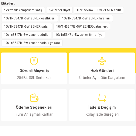
Etiketler :
yetersiz gördüğünüz noktaları öneri formunu kullanarak tarafımıza
Yorum Yaz
iletebilirsiniz.
elektronik komponent satış
5W zener diyot
10V1N5347B -5W ZENER nedir
Görüş ve önerileriniz için teşekkür ederiz.
10V1N5347B -5W ZENER özellikleri
10V1N5347B -5W ZENER fiyatları
10V1N5347B -5W ZENER satan
10V1N5347B -5W ZENER datasheet
Ürün resmi kalitesiz, bozuk veya görüntülenemiyor.
10v1n5347b -5w zener dudullu
10v1n5347b -5w zener ümraniye
Ürün açıklamasında eksik bilgiler bulunuyor.
10v1n5347b -5w zener anadolu yakası
Ürün bilgilerinde hatalar bulunuyor.
Ürün fiyatı diğer sitelerden daha pahalı.
Bu ürüne benzer farklı alternatifler olmalı.
Güvenli Alışveriş
Hızlı Gönderi
256Bit SSL Sertifikalı
Ürünler Aynı Gün Kargolanır
Gönder
Ödeme Seçenekleri
İade & Değişim
Tüm Anlaşmalı Kartlar
Kolay İade Süreçleri