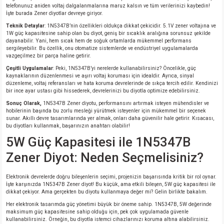
telefonunuz aniden voltaj dalgalanmalarına maruz kalsın ve tüm verilerinizi kaybedin!
İşte burada Zener diyotlar devreye giriyor.
isi
Teknik Detaylar
: 1N5347B’nin özellikleri oldukça dikkat çekicidir. 5.1V zener voltajına ve
1W güç kapasitesine sahip olan bu diyot, geniş bir sıcaklık aralığına sorunsuz şekilde
dayanabilir. Yani, hem sıcak hem de soğuk ortamlarda mükemmel performans
erisi
sergileyebilir. Bu özellik, onu otomatize sistemlerde ve endüstriyel uygulamalarda
vazgeçilmez bir parça haline getirir.
Çeşitli Uygulamalar
: Peki, 1N5347B’yi nerelerde kullanabilirsiniz? Öncelikle, güç
releri
kaynaklarının düzenlenmesi ve aşırı voltaj koruması için idealdir. Ayrıca, sinyal
düzenleme, voltaj referansları ve hata koruma devrelerinde de sıkça tercih edilir. Kendinizi
bir ince ayar ustası gibi hissederek, devrelerinizi bu diyotla optimize edebilirsiniz.
P MARKA)
Sonuç Olarak,
1N5347B Zener diyotu, performansını artırmak isteyen mühendisler ve
hobilerinin başında bu zorlu mesleği yürütmek isteyenler için mükemmel bir seçenek
sunar. Akıllı devre tasarımlarında yer almak, onları daha güvenilir hale getirir. Kısacası,
bu diyotları kullanmak, başarınızın anahtarı olabilir!
5W Güç Kapasitesi ile 1N5347B
Zener Diyot: Neden Seçmelisiniz?
Elektronik devrelerde doğru bileşenlerin seçimi, projenizin başarısında kritik bir rol oynar.
İşte karşınızda 1N5347B Zener diyot! Bu küçük, ama etkili bileşen, 5W güç kapasitesi ile
dikkat çekiyor. Ama gerçekten bu diyotu kullanmaya değer mi? Gelin birlikte bakalım.
Her elektronik tasarımda güç yönetimi büyük bir öneme sahip. 1N5347B, 5W değerinde
maksimum güç kapasitesine sahip olduğu için, pek çok uygulamada güvenle
kullanabilirsiniz. Örneğin, bu diyotla istemci cihazlarınızı koruma altına alabilirsiniz.