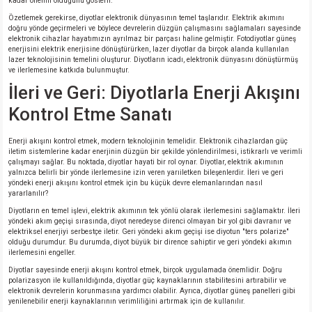
kadar önemli olduğunu gösterir.
Özetlemek gerekirse, diyotlar elektronik dünyasının temel taşlarıdır. Elektrik akımını
doğru yönde geçirmeleri ve böylece devrelerin düzgün çalışmasını sağlamaları sayesinde
elektronik cihazlar hayatımızın ayrılmaz bir parçası haline gelmiştir. Fotodiyotlar güneş
enerjisini elektrik enerjisine dönüştürürken, lazer diyotlar da birçok alanda kullanılan
lazer teknolojisinin temelini oluşturur. Diyotların icadı, elektronik dünyasını dönüştürmüş
ve ilerlemesine katkıda bulunmuştur.
İleri ve Geri: Diyotlarla Enerji Akışını
Kontrol Etme Sanatı
Enerji akışını kontrol etmek, modern teknolojinin temelidir. Elektronik cihazlardan güç
iletim sistemlerine kadar enerjinin düzgün bir şekilde yönlendirilmesi, istikrarlı ve verimli
çalışmayı sağlar. Bu noktada, diyotlar hayati bir rol oynar. Diyotlar, elektrik akımının
yalnızca belirli bir yönde ilerlemesine izin veren yarıiletken bileşenlerdir. İleri ve geri
yöndeki enerji akışını kontrol etmek için bu küçük devre elemanlarından nasıl
yararlanılır?
Diyotların en temel işlevi, elektrik akımının tek yönlü olarak ilerlemesini sağlamaktır. İleri
yöndeki akım geçişi sırasında, diyot neredeyse direnci olmayan bir yol gibi davranır ve
elektriksel enerjiyi serbestçe iletir. Geri yöndeki akım geçişi ise diyotun "ters polarize"
olduğu durumdur. Bu durumda, diyot büyük bir dirence sahiptir ve geri yöndeki akımın
ilerlemesini engeller.
Diyotlar sayesinde enerji akışını kontrol etmek, birçok uygulamada önemlidir. Doğru
polarizasyon ile kullanıldığında, diyotlar güç kaynaklarının stabilitesini artırabilir ve
elektronik devrelerin korunmasına yardımcı olabilir. Ayrıca, diyotlar güneş panelleri gibi
yenilenebilir enerji kaynaklarının verimliliğini artırmak için de kullanılır.