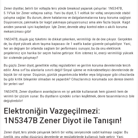
si
nsatörler
ç 25W
od
Zener diyotlar, belirli bir voltajda ters yönde breakout yaparak çalışırlar. 1N5347B,
5.1V’luk bir Zener voltajına sahip. Yani bu diyot, 5.1 voltluk bir voltaj seviyesinde stabil
çalışma sağlar. Bu durum, devre hatalarına ve dalgalanmalarına karşı koruma sağlıyor.
ndansatör
ç 3W
ç
Düşünsenize, çakmakla bir kağıt yakmaya çalışıyorsunuz ama alev fazla büyük. Kağıt
aniden yanarak işini kaybediyor. İşte Zener, devrede ateşi kontrol eden o akıllı koruma
mekanizması gibi!
ver
d Kondansatörler
ç 4W
1N5347B, düşük güç tüketimi ile dikkat çekerken, verimliliği ile de öne çıkıyor. Gerçekten
de, bu diyot yüksek akım taşıma kapasası ile 1 watt’a kadar güvenle çalışabiliyor. Yani,
her an değişen bir ortamda sağlam bir performans sunuyor, bu da onu elektronik
si
ansatör
ç 6W
projeleriniz için harika bir seçim haline getiriyor. Kim istemez ki, enerji verimliliği yüksek
bir sistemde çalışmayı?
si
Kondansatör
ç 7W
d
Bu güçlü Zener diyot, genellikle voltaj regülatörleri ve gerilim koruma devrelerinde tercih
edilir. Ama sırf bu alanlarla sınırlı değil! Sinyal işleme ve mikrodenetleyici devrelerinde de
büyük bir rol oynar. Düşünün, günlük yaşantımızda telefon veya bilgisayar gibi cihazlarda
isi
ansatör
ç 8W
bu gibi kritik bileşenler olmadan ne yapardık? Cihazlarımızı korumada son derece önemli
bir yerleri var!
1N5347B, Zener diyotların avantajlarını en iyi şekilde kullanarak hem güvenli hem de
si
ster AXİAL Kondansatör
ç 9W
verimli bir çözüm sunar. Bu diyotların içindeki sırları keşfetmek, devre tasarımlarınızı bile
değiştirebilir!
Elektroniğin Vazgeçilmezi:
risi
ndansatörler
1N5347B Zener Diyot ile Tanışın!
isi
atör
Zener diyot, ters yönde çalışarak belirli bir voltaj seviyesinde sabit kalmayı sağlar. Bu
özellik, onu voltaj düşürücü devrelerde ve regülatörlerde kullanışlı hale getirir. Yani,