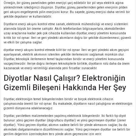
Örneğin, bir güneş panelinden gelen enerjiyi şarj edilebilir bir pil veya elektrik ağına
yönlendirmek istediğinizi düşünün. Diyotlar, güneş panellerinden gelen enerjinin pilden
geri akışını engelleyerek pilin enerjisini korur. Bu sayede, güneş enerjisi daha verimli bir
şekilde depolanır ve kullanılabilir.
Diyotların enerji akışını kontrol etme sanatı, elektronik mühendisliği ve enerji sistemleri
alanında büyük bir öneme sahiptir. Akıllı telefonlardan bilgisayarlara, otomobillerden
uzay araçlarına kadar pek çok cihazda kullanılan diyotlar, enerji yönetimi konusunda
kritik bir rol oynar. İleri ve geri yöndeki akımların doğru bir şekilde düzenlenmesi, güvenli
ve etkili bir çalışma sağlar.
diyotlar enerji akışını kontrol etmede kilit bir rol oynar. İleri ve geri yöndeki akım geçişini
ayarlayarak, elektrik akımının istenilen şekilde ilerlemesini sağlamak mümkün olur.
Diyotlar, teknolojik ilerlemenin temel taşlarından biridir ve enerji yönetimi konusunda
vazgeçilmezdir. İleriye doğru ilerleyen teknolojilerle birlikte, diyotların rolü daha da önem
kazanacak ve enerji verimliliği alanında yeni fırsatlar sunacaktır.
Diyotlar Nasıl Çalışır? Elektroniğin
Gizemli Bileşeni Hakkında Her Şey
Diyotlar, elektroniğin temel bileşenlerinden biridir ve birçok elektronik cihazın
çalışmasında önemli bir rol oynar. Bu makalede, diyotların nasıl çalıştığına ve elektroniğin
gizemli dünyasına odaklanacağız.
Diyotlar, yarıiletken malzemelerden yapılmış elektronik bileşenlerdir. İki farklı tip diyot
bulunur: yönü geçiren diyotlar (doğrultucu diyotlar) ve yönü geçirmeyen diyotlar (zener
diyotlar). Yönü geçiren diyotlar, akımın sadece belirli bir yönde akmasını sağlar, bu da
akımdaki dalgalanmaların düzeltilmesini sağlar. Yönü geçirmeyen diyotlar ise belirli bir
gerilim değerinin üzerindeyken ters yönde akım geçmesine izin verir.