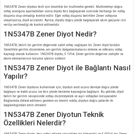
1N5347B Zener diyotun testi için öncelikle bir multimetre gerekli. Multimetreyi doğru
voltaj aralığına ayarladıktan sonra diyotu ters bağlayarak üzerinde herhangi bir voltaj
düşümü olup olmadığı kontrol edilir. Eğer voltaj düşümü belirtilen Zener voltajına
ulaşmıyorsa, diyot arızalıdır. Ayrıca, diyodu doğru yönde bağlayarak akım geçişine izin
verilip verilmediği de kontrol edilmelidir.
1N5347B Zener Diyot Nedir?
1N5347B, belirli bir gerilim değerinde sabit voltaj sağlayan bir Zener diyot türüdür.
Genellikle gerilim düzenleme, ani gerilim dalgalanmalarını önleme ve referans voltaj
kaynağı olarak kullanılır. 1N5347B diyotu, 5.1V'lık Zener gerilim değerine sahiptir ve
devre elemanlarının koruma işlevini üstlenir.
1N5347B Zener Diyot ile Bağlantı Nasıl
Yapılır?
1N5347B Zener diyotunu kullanmak için, diyotun anot ucunu devreye doğru yönde
bağlayın ve katot ucunu ise ters yönde besleme kaynağına bağlayın. Bu şekilde, diyot
belirli bir gerilim seviyesinde voltajı düzenleyecek ve aşırı voltajdan koruyacaktır.
Bağlantıda dikkat edilmesi gereken en önemli nokta, diyotun doğru polarite ile
bağlandığından emin olmaktır.
1N5347B Zener Diyotun Teknik
Özellikleri Nelerdir?
1N5347B Zener diyotu, ters voltaj altında çalışabilen bir bileşendir ve 5.6V'luk bir Zener