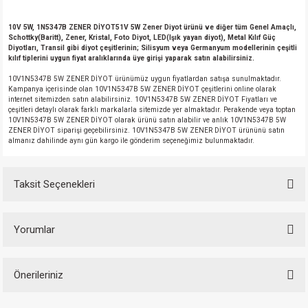
10V 5W, 1N5347B ZENER DİYOT51V 5W Zener Diyot ürünü ve diğer tüm Genel Amaçlı,
Schottky(Baritt), Zener, Kristal, Foto Diyot, LED(Işık yayan diyot), Metal Kılıf Güç
Diyotları, Transil gibi diyot çeşitlerinin; Silisyum veya Germanyum modellerinin çeşitli
kılıf tiplerini uygun fiyat aralıklarında üye girişi yaparak satın alabilirsiniz.
10V1N5347B 5W ZENER DİYOT ürünümüz uygun fiyatlardan satışa sunulmaktadır.
Kampanya içerisinde olan 10V1N5347B 5W ZENER DİYOT çeşitlerini online olarak
internet sitemizden satın alabilirsiniz. 10V1N5347B 5W ZENER DİYOT Fiyatları ve
çeşitleri detaylı olarak farklı markalarla sitemizde yer almaktadır. Perakende veya toptan
10V1N5347B 5W ZENER DİYOT olarak ürünü satın alabilir ve anlık 10V1N5347B 5W
ZENER DİYOT siparişi geçebilirsiniz. 10V1N5347B 5W ZENER DİYOT ürününü satın
almanız dahilinde aynı gün kargo ile gönderim seçeneğimiz bulunmaktadır.
Taksit Seçenekleri
Yorumlar
Önerileriniz
Bu ürüne ilk yorumu siz yapın!
Bu ürünün fiyat bilgisi, resim, ürün açıklamalarında ve diğer konularda