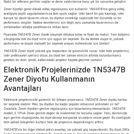
Stabil bir referans gerilimi sağlar ve devre saldırılarına karşı şık bir savunma geliştirir.
Zener diyotlar genel olarak voltaj regülasyonu için kullanılır. 1N5347B’nin geniş voltaj
aralığıyla çeşitli uygulamalarınıza tam uyum sağlar. İster basit bir güç kaynağı, ister
karışık bir devre tasarımı olsun, bu diyotun esnekliği sayesinde her durumda iyi bir
performans sergiler. Sadece devreleriniz için değil, aynı zamanda tasarımınızı da
zorlamadan rahatça yaratmanıza imkan tanır.
Piyasada 1N5347B Zener diyote ulaşmak oldukça kolay ve fiyatı da makul. Yani bütçeniz
sıkıştığında bile bu diyot sizin için uygun bir seçenek. Bu da demek oluyor ki, yüksek
performans ve düşük maliyetli bir seçenek arayan mühendisler için birebir!
1N5347B Zener diyot! yüksek güç kapasitesi ile güvenilirlik sunar. İster hobi projeleriniz,
ister profesyonel işleriniz olsun, bu diyot her zaman elinizin altında bulundurmanız
gereken bir dost. Şimdi, kafanızdaki projeleri hayata geçirme zamanı!
Elektronik Projelerinizde 1N5347B
Zener Diyotu Kullanmanın
Avantajları
Elektronik projelerinizde güvenilir bir bileşen arıyorsanız, 1N5347B Zener diyotu harika
bir seçenek olabilir. Peki, bu diyotun bu kadar popüler olmasının ardındaki sır ne?
Öncelikle, Zener diyotları gerilim regülasyonu için tasarlanmış elemanlardır. 1N5347B
modeli, 5.1V'luk Zener gerilim değeri ile mükemmel bir koruma sağlar. Yani, devrenizde
aşırı gerilim oluştuğunda, bu diyot devreyi koruyarak arızaların önüne geçer. Bu özelliğiyle
hem pahalı bileşenleri kurtarır hem de projenizin dayanıklılığını arttırır.
1N5347B'nin bir diğer dikkat çekici avantajı ise yüksek güç kapasitesidir. Bu diyot, 5W’a