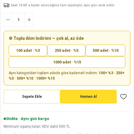
Saat 14:00’ a kadar vereceğiniz tüm siparişler, aynı gün sevk edilir.
md
risi
Klemens 180C
nsatör
erisi
renç %5 2W
Kılıf
risi
Klemens 90C
atör
risi
enç 1/8w
Kılıf
i
satör
risi
enç %1 1/2W
k kapasitör
⚙️ Toplu Alım İndirimi — çok al, az öde
100 adet · %3
250 adet · %5
500 adet · %10
si
atör
risi
enç %1 1/4W
1000 adet · %15
si
tör
risi
renç 1/2W
ad
iyot
Aynı kategoriden toplam adede göre kademeli indirim:
100+ %3 · 250+
%5 · 500+ %10 · 1000+ %15
si
atör
Serisi
renç 10W
isi
satör
Serisi
enç 1W
r 1206 Kılıf
Sepete Ekle
Hemen Al
 Serisi,45 Serisi
atör
Serisi
renç 20W
 1206 Kılıf - 25 Adet
iyot
Stokta · Aynı gün kargo
risi
tör
isi
enç 2W
 402 Kılıf
Minimum sipariş tutarı: KDV dahil 500 TL