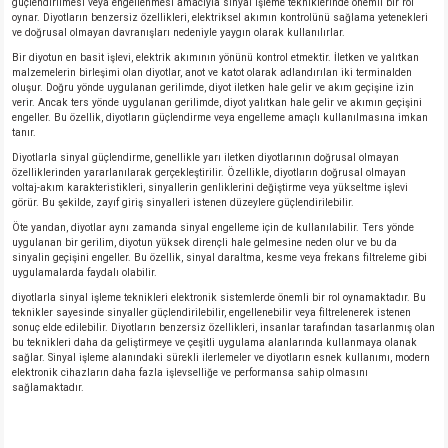
güçlendirilmesi veya engellenmesi amacıyla sinyal işleme tekniklerinde önemli bir rol
oynar. Diyotların benzersiz özellikleri, elektriksel akımın kontrolünü sağlama yetenekleri
ve doğrusal olmayan davranışları nedeniyle yaygın olarak kullanılırlar.
Bir diyotun en basit işlevi, elektrik akımının yönünü kontrol etmektir. İletken ve yalıtkan
malzemelerin birleşimi olan diyotlar, anot ve katot olarak adlandırılan iki terminalden
oluşur. Doğru yönde uygulanan gerilimde, diyot iletken hale gelir ve akım geçişine izin
verir. Ancak ters yönde uygulanan gerilimde, diyot yalıtkan hale gelir ve akımın geçişini
engeller. Bu özellik, diyotların güçlendirme veya engelleme amaçlı kullanılmasına imkan
tanır.
Diyotlarla sinyal güçlendirme, genellikle yarı iletken diyotlarının doğrusal olmayan
özelliklerinden yararlanılarak gerçekleştirilir. Özellikle, diyotların doğrusal olmayan
voltaj-akım karakteristikleri, sinyallerin genliklerini değiştirme veya yükseltme işlevi
görür. Bu şekilde, zayıf giriş sinyalleri istenen düzeylere güçlendirilebilir.
Öte yandan, diyotlar aynı zamanda sinyal engelleme için de kullanılabilir. Ters yönde
uygulanan bir gerilim, diyotun yüksek dirençli hale gelmesine neden olur ve bu da
sinyalin geçişini engeller. Bu özellik, sinyal daraltma, kesme veya frekans filtreleme gibi
uygulamalarda faydalı olabilir.
diyotlarla sinyal işleme teknikleri elektronik sistemlerde önemli bir rol oynamaktadır. Bu
teknikler sayesinde sinyaller güçlendirilebilir, engellenebilir veya filtrelenerek istenen
sonuç elde edilebilir. Diyotların benzersiz özellikleri, insanlar tarafından tasarlanmış olan
bu teknikleri daha da geliştirmeye ve çeşitli uygulama alanlarında kullanmaya olanak
sağlar. Sinyal işleme alanındaki sürekli ilerlemeler ve diyotların esnek kullanımı, modern
elektronik cihazların daha fazla işlevselliğe ve performansa sahip olmasını
sağlamaktadır.