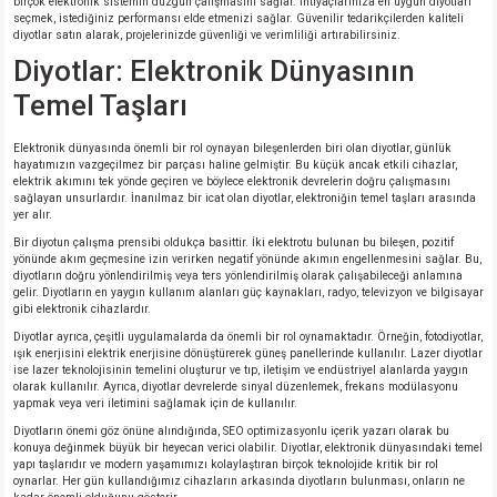
birçok elektronik sistemin düzgün çalışmasını sağlar. İhtiyaçlarınıza en uygun diyotları
seçmek, istediğiniz performansı elde etmenizi sağlar. Güvenilir tedarikçilerden kaliteli
diyotlar satın alarak, projelerinizde güvenliği ve verimliliği artırabilirsiniz.
Diyotlar: Elektronik Dünyasının
Temel Taşları
Elektronik dünyasında önemli bir rol oynayan bileşenlerden biri olan diyotlar, günlük
hayatımızın vazgeçilmez bir parçası haline gelmiştir. Bu küçük ancak etkili cihazlar,
elektrik akımını tek yönde geçiren ve böylece elektronik devrelerin doğru çalışmasını
sağlayan unsurlardır. İnanılmaz bir icat olan diyotlar, elektroniğin temel taşları arasında
yer alır.
Bir diyotun çalışma prensibi oldukça basittir. İki elektrotu bulunan bu bileşen, pozitif
yönünde akım geçmesine izin verirken negatif yönünde akımın engellenmesini sağlar. Bu,
diyotların doğru yönlendirilmiş veya ters yönlendirilmiş olarak çalışabileceği anlamına
gelir. Diyotların en yaygın kullanım alanları güç kaynakları, radyo, televizyon ve bilgisayar
gibi elektronik cihazlardır.
Diyotlar ayrıca, çeşitli uygulamalarda da önemli bir rol oynamaktadır. Örneğin, fotodiyotlar,
ışık enerjisini elektrik enerjisine dönüştürerek güneş panellerinde kullanılır. Lazer diyotlar
ise lazer teknolojisinin temelini oluşturur ve tıp, iletişim ve endüstriyel alanlarda yaygın
olarak kullanılır. Ayrıca, diyotlar devrelerde sinyal düzenlemek, frekans modülasyonu
yapmak veya veri iletimini sağlamak için de kullanılır.
Diyotların önemi göz önüne alındığında, SEO optimizasyonlu içerik yazarı olarak bu
konuya değinmek büyük bir heyecan verici olabilir. Diyotlar, elektronik dünyasındaki temel
yapı taşlarıdır ve modern yaşamımızı kolaylaştıran birçok teknolojide kritik bir rol
oynarlar. Her gün kullandığımız cihazların arkasında diyotların bulunması, onların ne