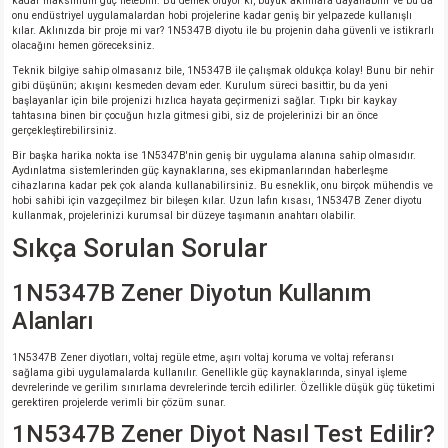
kadar maksimum güç iletebilir. Bu demek oluyor ki, büyük akımlara dayanabilir ve bu da
onu endüstriyel uygulamalardan hobi projelerine kadar geniş bir yelpazede kullanışlı
kılar. Aklınızda bir proje mi var? 1N5347B diyotu ile bu projenin daha güvenli ve istikrarlı
olacağını hemen göreceksiniz.
Teknik bilgiye sahip olmasanız bile, 1N5347B ile çalışmak oldukça kolay! Bunu bir nehir
gibi düşünün; akışını kesmeden devam eder. Kurulum süreci basittir, bu da yeni
başlayanlar için bile projenizi hızlıca hayata geçirmenizi sağlar. Tıpkı bir kaykay
tahtasına binen bir çocuğun hızla gitmesi gibi, siz de projelerinizi bir an önce
gerçekleştirebilirsiniz.
Bir başka harika nokta ise 1N5347B'nin geniş bir uygulama alanına sahip olmasıdır.
Aydınlatma sistemlerinden güç kaynaklarına, ses ekipmanlarından haberleşme
cihazlarına kadar pek çok alanda kullanabilirsiniz. Bu esneklik, onu birçok mühendis ve
hobi sahibi için vazgeçilmez bir bileşen kılar. Uzun lafın kısası, 1N5347B Zener diyotu
kullanmak, projelerinizi kurumsal bir düzeye taşımanın anahtarı olabilir.
Sıkça Sorulan Sorular
1N5347B Zener Diyotun Kullanım
Alanları
1N5347B Zener diyotları, voltaj regüle etme, aşırı voltaj koruma ve voltaj referansı
sağlama gibi uygulamalarda kullanılır. Genellikle güç kaynaklarında, sinyal işleme
devrelerinde ve gerilim sınırlama devrelerinde tercih edilirler. Özellikle düşük güç tüketimi
gerektiren projelerde verimli bir çözüm sunar.
1N5347B Zener Diyot Nasıl Test Edilir?