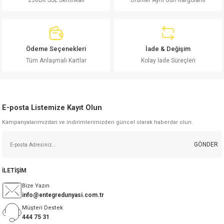
256Bit SSL Sertifikalı
Ürünler Aynı Gün Kargolanır
Ürün resmi kalitesiz, bozuk veya görüntülenemiyor.
Ürün açıklamasında eksik bilgiler bulunuyor.
Ürün bilgilerinde hatalar bulunuyor.
Ürün fiyatı diğer sitelerden daha pahalı.
Ödeme Seçenekleri
İade & Değişim
Bu ürüne benzer farklı alternatifler olmalı.
Tüm Anlaşmalı Kartlar
Kolay İade Süreçleri
E-posta Listemize Kayıt Olun
Kampanyalarımızdan ve indirimlerimizden güncel olarak haberdar olun.
Gönder
GÖNDER
İLETİŞİM
Bize Yazın
info@entegredunyasi.com.tr
Müşteri Destek
444 75 31