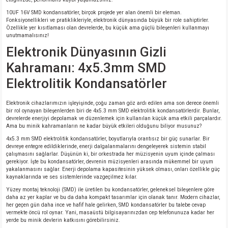
si
ansatör
 Kılıf
10UF 16V SMD kondansatörler, birçok projede yer alan önemli bir eleman.
Fonksiyonellikleri ve pratiklikleriyle, elektronik dünyasında büyük bir role sahiptirler.
si
a Tipi Kondansatör
 Kılıf
Özellikle yer kısıtlaması olan devrelerde, bu küçük ama güçlü bileşenleri kullanmayı
unutmamalısınız!
Elektronik Dünyasının Gizli
risi
Tipi Kondansatör
 Kılıf
Kahramanı: 4x5.3mm SMD
si
nsatör
 Kılıf
Elektrolitik Kondansatörler
si
r 1206 Kılıf
Kılıf
Elektronik cihazlarımızın işleyişinde, çoğu zaman göz ardı edilen ama son derece önemli
bir rol oynayan bileşenlerden biri de 4x5.3 mm SMD elektrolitik kondansatörlerdir. Bunlar,
devrelerde enerjiyi depolamak ve düzenlemek için kullanılan küçük ama etkili parçalardır.
Ama bu minik kahramanların ne kadar büyük etkileri olduğunu biliyor musunuz?
si
 402 Kılıf
Kılıf
4x5.3 mm SMD elektrolitik kondansatörler, boyutlarıyla orantısız bir güç sunarlar. Bir
devreye entegre edildiklerinde, enerji dalgalanmalarını dengeleyerek sistemin stabil
isi
 603 Kılıf
Kılıf
çalışmasını sağlarlar. Düşünün ki, bir orkestrada her müzisyenin uyum içinde çalması
gerekiyor. İşte bu kondansatörler, devrenin müzisyenleri arasında mükemmel bir uyum
yakalanmasını sağlar. Enerji depolama kapasitesinin yüksek olması, onları özellikle güç
kaynaklarında ve ses sistemlerinde vazgeçilmez kılar.
si
 805 Kılıf
5W
Yüzey montaj teknoloji (SMD) ile üretilen bu kondansatörler, geleneksel bileşenlere göre
daha az yer kaplar ve bu da daha kompakt tasarımlar için olanak tanır. Modern cihazlar,
isi
nsatör
W
her geçen gün daha ince ve hafif hale gelirken, SMD kondansatörler bu talebe cevap
vermekte öncü rol oynar. Yani, masaüstü bilgisayarınızdan cep telefonunuza kadar her
yerde bu minik devlerin katkısını görebilirsiniz.
si
atör
W