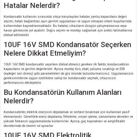
Hatalar Nelerdir?
Kondansatör kullanımı sırasında sıkça karşılaşılan hatalar, yanlış kapasitans değeri
seçimi, hatalı bağlantılar, aşırı gerilim uygulaması ve uygun olmayan ortam koşullarında
kullanımdan kaynaklanmaktadır. Bu hatalar, cihazların düzgün çalışmamasına veya
hasar görmesine yol açabilir. Doğru seçimi ve montajı sağlamak için üretici talimatlarına
dikkat edilmelidir.
10UF 16V SMD Kondansatör Seçerken
Nelere Dikkat Etmeliyim?
10UF 16V SMD kondansatör seçerken dikkat etmeniz gereken ilk faktör, kondansatörün
kapasitans ve gerilim değerleridir. Ayrıca montaj türü, ebat, çalışma sıcaklığı ve ESR
(eşdeğer seri direnç) gibi parametreleri de göz önünde bulundurmalısınız. Uygulamanızın
gereksinimlerine uygun özelliklere sahip bir kondansatör seçmek, cihazınızın
performansını etkileyebilir.
Bu Kondansatörün Kullanım Alanları
Nelerdir?
Kondansatörler, elektrik enerjisini depolamak ve serbest bırakmak için kullanılan pasif
elemanlardır. Genellikle enerji depolama, filtreleme, sinyal işleme, zamanlama devreleri ve
yüksek frekanslı uygulamalarda kullanılırlar. Ayrıca, güç kaynakları ve amplifikatör
devrelerinde de önemli rol oynarlar.
10UF 16V SMD Elektrolitik