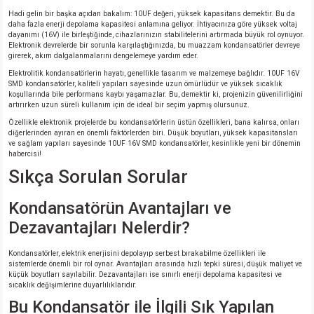
Hadi gelin bir başka açıdan bakalım: 10UF değeri, yüksek kapasitans demektir. Bu da
daha fazla enerji depolama kapasitesi anlamına geliyor. İhtiyacınıza göre yüksek voltaj
dayanımı (16V) ile birleştiğinde, cihazlarınızın stabilitelerini artırmada büyük rol oynuyor.
Elektronik devrelerde bir sorunla karşılaştığınızda, bu muazzam kondansatörler devreye
girerek, akım dalgalanmalarını dengelemeye yardım eder.
Elektrolitik kondansatörlerin hayatı, genellikle tasarım ve malzemeye bağlıdır. 10UF 16V
SMD kondansatörler, kaliteli yapıları sayesinde uzun ömürlüdür ve yüksek sıcaklık
koşullarında bile performans kaybı yaşamazlar. Bu, demektir ki, projenizin güvenilirliğini
artırırken uzun süreli kullanım için de ideal bir seçim yapmış olursunuz.
Özellikle elektronik projelerde bu kondansatörlerin üstün özellikleri, bana kalırsa, onları
diğerlerinden ayıran en önemli faktörlerden biri. Düşük boyutları, yüksek kapasitansları
ve sağlam yapıları sayesinde 10UF 16V SMD kondansatörler, kesinlikle yeni bir dönemin
habercisi!
Sıkça Sorulan Sorular
Kondansatörün Avantajları ve
Dezavantajları Nelerdir?
Kondansatörler, elektrik enerjisini depolayıp serbest bırakabilme özellikleri ile
sistemlerde önemli bir rol oynar. Avantajları arasında hızlı tepki süresi, düşük maliyet ve
küçük boyutları sayılabilir. Dezavantajları ise sınırlı enerji depolama kapasitesi ve
sıcaklık değişimlerine duyarlılıklarıdır.
Bu Kondansatör ile İlgili Sık Yapılan