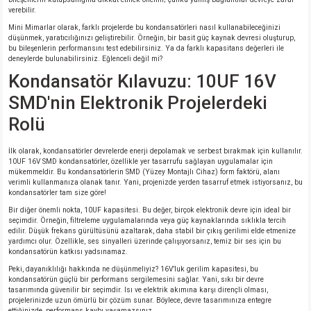
si
nsatörler
ç 25W
od
verebilir.
Mini Mimarlar olarak, farklı projelerde bu kondansatörleri nasıl kullanabileceğinizi
düşünmek, yaratıcılığınızı geliştirebilir. Örneğin, bir basit güç kaynak devresi oluşturup,
ndansatör
ç 3W
ç
bu bileşenlerin performansını test edebilirsiniz. Ya da farklı kapasitans değerleri ile
deneylerde bulunabilirsiniz. Eğlenceli değil mi?
Kondansatör Kılavuzu: 10UF 16V
ver
d Kondansatörler
ç 4W
SMD'nin Elektronik Projelerdeki
si
ansatör
ç 6W
Rolü
si
Kondansatör
ç 7W
d
İlk olarak, kondansatörler devrelerde enerji depolamak ve serbest bırakmak için kullanılır.
10UF 16V SMD kondansatörler, özellikle yer tasarrufu sağlayan uygulamalar için
mükemmeldir. Bu kondansatörlerin SMD (Yüzey Montajlı Cihaz) form faktörü, alanı
isi
ansatör
ç 8W
verimli kullanmanıza olanak tanır. Yani, projenizde yerden tasarruf etmek istiyorsanız, bu
kondansatörler tam size göre!
Bir diğer önemli nokta, 10UF kapasitesi. Bu değer, birçok elektronik devre için ideal bir
si
ster AXİAL Kondansatör
ç 9W
seçimdir. Örneğin, filtreleme uygulamalarında veya güç kaynaklarında sıklıkla tercih
edilir. Düşük frekans gürültüsünü azaltarak, daha stabil bir çıkış gerilimi elde etmenize
yardımcı olur. Özellikle, ses sinyalleri üzerinde çalışıyorsanız, temiz bir ses için bu
risi
ndansatörler
kondansatörün katkısı yadsınamaz.
Peki, dayanıklılığı hakkında ne düşünmeliyiz? 16V’luk gerilim kapasitesi, bu
kondansatörün güçlü bir performans sergilemesini sağlar. Yani, sıkı bir devre
isi
atör
tasarımında güvenilir bir seçimdir. Isı ve elektrik akımına karşı dirençli olması,
projelerinizde uzun ömürlü bir çözüm sunar. Böylece, devre tasarımınıza entegre
ettiğinizde, performans kaybı yaşamazsınız.