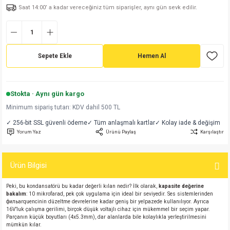
Saat 14:00’ a kadar vereceğiniz tüm siparişler, aynı gün sevk edilir.
md
risi
Klemens 180C
nsatör
erisi
renç %5 2W
Kılıf
risi
Klemens 90C
atör
risi
enç 1/8w
Kılıf
Sepete Ekle
Hemen Al
i
satör
risi
enç %1 1/2W
k kapasitör
si
atör
risi
enç %1 1/4W
Stokta · Aynı gün kargo
Minimum sipariş tutarı: KDV dahil 500 TL
si
tör
risi
renç 1/2W
ad
iyot
✓ 256-bit SSL güvenli ödeme
✓ Tüm anlaşmalı kartlar
✓ Kolay iade & değişim
Yorum Yaz
Ürünü Paylaş
Karşılaştır
si
atör
Serisi
renç 10W
Ürün Bilgisi
isi
satör
Serisi
enç 1W
r 1206 Kılıf
Peki, bu kondansatörü bu kadar değerli kılan nedir? İlk olarak,
kapasite değerine
 Serisi,45 Serisi
atör
Serisi
renç 20W
 1206 Kılıf - 25 Adet
iyot
bakalım
: 10 mikrofarad, pek çok uygulama için ideal bir seviyedir. Ses sistemlerinden
фильarquencinin düzeltme devrelerine kadar geniş bir yelpazede kullanılıyor. Ayrıca
16V’luk çalışma gerilimi, birçok düşük voltajlı cihaz için mükemmel bir seçim yapar.
risi
tör
isi
enç 2W
 402 Kılıf
Parçanın küçük boyutları (4x5.3mm), dar alanlarda bile kolaylıkla yerleştirilmesini
mümkün kılar.