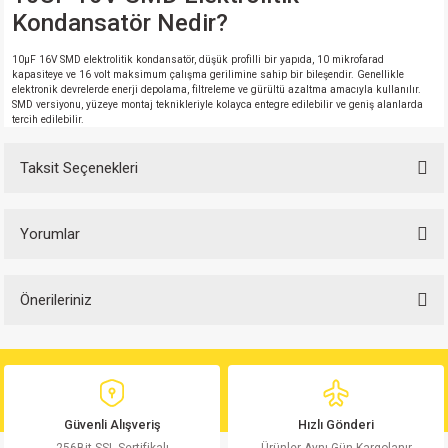
Kondansatör Nedir?
10µF 16V SMD elektrolitik kondansatör, düşük profilli bir yapıda, 10 mikrofarad
kapasiteye ve 16 volt maksimum çalışma gerilimine sahip bir bileşendir. Genellikle
elektronik devrelerde enerji depolama, filtreleme ve gürültü azaltma amacıyla kullanılır.
SMD versiyonu, yüzeye montaj teknikleriyle kolayca entegre edilebilir ve geniş alanlarda
tercih edilebilir.
Taksit Seçenekleri
Yorumlar
Önerileriniz
Bu ürüne ilk yorumu siz yapın!
Bu ürünün fiyat bilgisi, resim, ürün açıklamalarında ve diğer konularda
yetersiz gördüğünüz noktaları öneri formunu kullanarak tarafımıza
Yorum Yaz
iletebilirsiniz.
Görüş ve önerileriniz için teşekkür ederiz.
Güvenli Alışveriş
Hızlı Gönderi