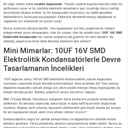
Bir diğer önemli nokta
sıcaklık dayanımıdır
. Yüksek sıcaklık koşullarında bile stabil bir
si
atör
Serisi
enç 3W
 603 Kılıf
performans sunar ve bu, özellikle elektronik aksamların aşırı sıcaklığa maruz kaldığı
durumlarda oldukça kritiktir. İyi bir kondansatör arıyorsanız, bu model gerçekten
beklentilerinizi fazlasıyla karşılayabilir. Elektronik devrelerde enerjiyi depolamak ve
si
satör
erisi
enç 4W
 603 Kılıf - 25 Adet
sağlamak için mükemmel bir çözüm sunar.
Ayrıca, kullanımı oldukça basittir. Yeni başlayanlar için bile, projelerine bu bileşeni
entegre etmek sorun olmayacaktır. İster bir uzman, ister bir amatör olun,
10UF 16V SMD
4 Serisi,27 Serisi,93 Serisi
atör
Serisi
enç 5W
 805 Kılıf
Elektrolitik Kondansatör
her zaman projelerinizde güvenilir bir dost olacaktır. Bu
noktada, yaşamınıza biraz daha teknoloji katmanın tam zamanı!
tör
 Serisi
ç 10W
 805 Kılıf - 25 Adet
Mini Mimarlar: 10UF 16V SMD
Elektrolitik Kondansatörlerle Devre
erisi
atör
erisi
ç 11W
d
Tasarlamanın İncelikleri
isi
satör
ç 13W
10UF değerine sahip 16V’luk SMD elektrolitik kondansatörler, yüksek kapasitans
sunmaları sayesinde birçok devrede kullanılabiliyor. Ama ne demek bu? Yani, enerjiyi
depolama kapasitesi yüksek olduğu için, devre aniden enerjiye ihtiyaç duyduğunda, bu
isi
atör
ç 14W
bileşen devreye giriyor. Böylece, projenizin akışını kesintisiz sağlıyor.
SMD (Yüzeye Montaj Teknolojisi), bileşenleri devre kartlarının yüzeyine monte etme
i
satör
ç 15W
yöntemidir. Bu teknoloji sayesinde, daha küçük ve daha hafif tasarımlar oluşturmak
mümkün. Böylece, akıllı cihazlar, taşınabilir elektronikler gibi birçok alanda yer buluyor.
Az yer kaplayarak büyük işlere imza atmak istemez misiniz?
isi
atör
ç 17W
iyot
Kondansatörlerin doğru bir şekilde yerleştirilmesi ve bağlantılarının dikkatle kontrol
edilmesi gerekiyor. Yanlış yerleştirme, devrenin çalışmamasına neden olabilir. Ayrıca, bu
bileşenlerin kutupsallığına dikkat etmek önemli; çünkü yanlış bağlantılar devreye zarar