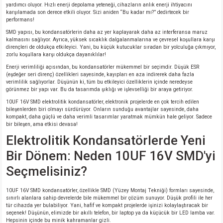
yardımcı oluyor. Hızlı enerji depolama yeteneği, cihazların anlık enerji ihtiyacını
karşılamada son derece etkili oluyor. Sizi aniden “Bu kadar mı?” dedirtecek bir
performans!
isi
SMD yapısı, bu kondansatörlerin daha az yer kaplayarak daha az interferansa maruz
kalmasını sağlıyor. Ayrıca, yüksek sıcaklık dalgalanmalarına ve çevresel koşullara karşı
erisi
dirençleri de oldukça etkileyici. Yani, bu küçük kutucuklar sıradan bir yolculuğa çıkmıyor,
zorlu koşullara karşı oldukça dayanıklılar!
Enerji verimliliği açısından, bu kondansatörler mükemmel bir seçimdir. Düşük ESR
releri
(eşdeğer seri direnç) özellikleri sayesinde, kayıpları en aza indirerek daha fazla
verimlilik sağlıyorlar. Düşünün ki, tüm bu etkileyici özelliklerin içinde neredeyse
görünmez bir yapı var. Bu da tasarımda şıklığı ve işlevselliği bir araya getiriyor.
P MARKA)
10UF 16V SMD elektrolitik kondansatörler, elektronik projelerde en çok tercih edilen
bileşenlerden biri olmayı sürdürüyor. Onların sunduğu avantajlar sayesinde, daha
kompakt, daha güçlü ve daha verimli tasarımlar yaratmak mümkün hale geliyor. Sadece
bir bileşen, ama etkisi devasa!
Elektrolitik Kondansatörlerde Yeni
Bir Dönem: Neden 10UF 16V SMD'yi
Seçmelisiniz?
10UF 16V SMD kondansatörler, özellikle SMD (Yüzey Montaj Tekniği) formları sayesinde,
sınırlı alanlara sahip devrelerde bile mükemmel bir çözüm sunuyor. Düşük profili ile her
tür cihazda yer bulabiliyor. Yani, hafif ve kompakt projelerde işinizi kolaylaştıracak bir
seçenek! Düşünün, elimizde bir akıllı telefon, bir laptop ya da küçücük bir LED lamba var.
Hepsinin içinde bu minik kahramanlar gizli.