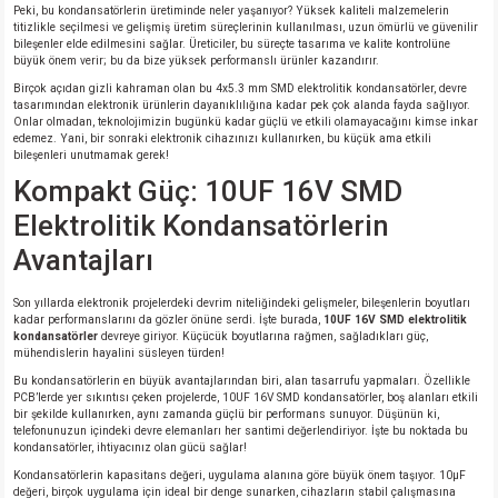
Peki, bu kondansatörlerin üretiminde neler yaşanıyor? Yüksek kaliteli malzemelerin
titizlikle seçilmesi ve gelişmiş üretim süreçlerinin kullanılması, uzun ömürlü ve güvenilir
bileşenler elde edilmesini sağlar. Üreticiler, bu süreçte tasarıma ve kalite kontrolüne
isi
büyük önem verir; bu da bize yüksek performanslı ürünler kazandırır.
Birçok açıdan gizli kahraman olan bu 4x5.3 mm SMD elektrolitik kondansatörler, devre
tasarımından elektronik ürünlerin dayanıklılığına kadar pek çok alanda fayda sağlıyor.
si
Onlar olmadan, teknolojimizin bugünkü kadar güçlü ve etkili olamayacağını kimse inkar
edemez. Yani, bir sonraki elektronik cihazınızı kullanırken, bu küçük ama etkili
bileşenleri unutmamak gerek!
isi
Kompakt Güç: 10UF 16V SMD
Elektrolitik Kondansatörlerin
isi
Avantajları
risi
Son yıllarda elektronik projelerdeki devrim niteliğindeki gelişmeler, bileşenlerin boyutları
kadar performanslarını da gözler önüne serdi. İşte burada,
10UF 16V SMD elektrolitik
risi
kondansatörler
devreye giriyor. Küçücük boyutlarına rağmen, sağladıkları güç,
mühendislerin hayalini süsleyen türden!
si
Bu kondansatörlerin en büyük avantajlarından biri, alan tasarrufu yapmaları. Özellikle
PCB’lerde yer sıkıntısı çeken projelerde, 10UF 16V SMD kondansatörler, boş alanları etkili
bir şekilde kullanırken, aynı zamanda güçlü bir performans sunuyor. Düşünün ki,
telefonunuzun içindeki devre elemanları her santimi değerlendiriyor. İşte bu noktada bu
si
kondansatörler, ihtiyacınız olan gücü sağlar!
Kondansatörlerin kapasitans değeri, uygulama alanına göre büyük önem taşıyor. 10μF
risi
değeri, birçok uygulama için ideal bir denge sunarken, cihazların stabil çalışmasına