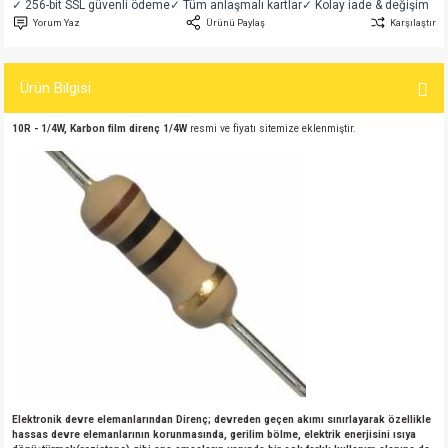
✓ 256-bit SSL güvenli ödeme
✓ Tüm anlaşmalı kartlar
✓ Kolay iade & değişim
si
atör
Serisi
enç 3W
 603 Kılıf
Yorum Yaz
Ürünü Paylaş
Karşılaştır
si
satör
erisi
enç 4W
 603 Kılıf - 25 Adet
Ürün Bilgisi
4 Serisi,27 Serisi,93 Serisi
atör
Serisi
enç 5W
 805 Kılıf
10R - 1/4W, Karbon film direnç 1/4W
resmi ve fiyatı sitemize eklenmiştir.
tör
 Serisi
ç 10W
 805 Kılıf - 25 Adet
erisi
atör
erisi
ç 11W
d
isi
satör
ç 13W
isi
atör
ç 14W
i
satör
ç 15W
isi
atör
ç 17W
iyot
Elektronik devre elemanlarından Direnç; devreden geçen akımı sınırlayarak özellikle
hassas devre elemanlarının korunmasında, gerilim bölme, elektrik enerjisini ısıya