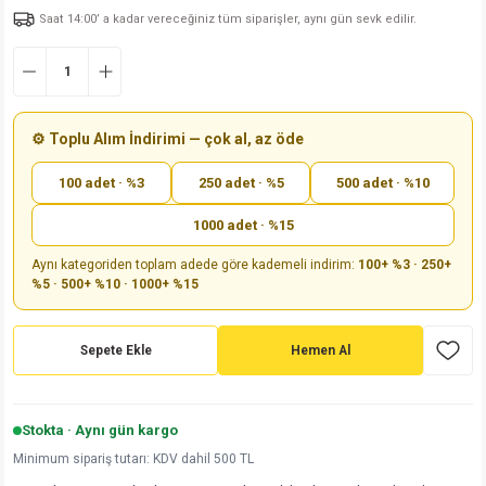
Saat 14:00’ a kadar vereceğiniz tüm siparişler, aynı gün sevk edilir.
md
risi
Klemens 180C
nsatör
erisi
renç %5 2W
Kılıf
risi
Klemens 90C
atör
risi
enç 1/8w
Kılıf
i
satör
risi
enç %1 1/2W
k kapasitör
⚙️ Toplu Alım İndirimi — çok al, az öde
100 adet · %3
250 adet · %5
500 adet · %10
si
atör
risi
enç %1 1/4W
1000 adet · %15
si
tör
risi
renç 1/2W
ad
iyot
Aynı kategoriden toplam adede göre kademeli indirim:
100+ %3 · 250+
%5 · 500+ %10 · 1000+ %15
si
atör
Serisi
renç 10W
isi
satör
Serisi
enç 1W
r 1206 Kılıf
Sepete Ekle
Hemen Al
 Serisi,45 Serisi
atör
Serisi
renç 20W
 1206 Kılıf - 25 Adet
iyot
Stokta · Aynı gün kargo
risi
tör
isi
enç 2W
 402 Kılıf
Minimum sipariş tutarı: KDV dahil 500 TL