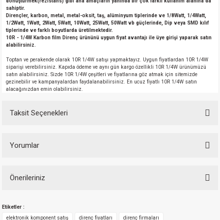
dönüştürmek(rezistans) gibi ana amaçların yanında bir çok farklı kullanım alanına da
si
nsatörler
ç 25W
od
sahiptir.
Dirençler, karbon, metal, metal-oksit, taş, alüminyum tiplerinde ve 1/8Watt, 1/4Watt,
1/2Watt, 1Watt, 2Watt, 5Watt, 10Watt, 25Watt, 50Watt vb güçlerinde, Dip veya SMD kılıf
ndansatör
ç 3W
ç
tiplerinde ve farklı boyutlarda üretilmektedir.
10R - 1/4W Karbon film Direnç ürününü uygun fiyat avantajı ile üye girişi yaparak satın
alabilirsiniz.
ver
d Kondansatörler
ç 4W
Toptan ve perakende olarak 10R 1/4W satışı yapmaktayız. Uygun fiyatlardan 10R 1/4W
siparişi verebilirsiniz. Kapıda ödeme ve aynı gün kargo özellikli 10R 1/4W ürünümüzü
satın alabilirsiniz. Sizde 10R 1/4W çeşitleri ve fiyatlarına göz atmak için sitemizde
si
ansatör
ç 6W
gezinebilir ve kampanyalardan faydalanabilirsiniz. En ucuz fiyatlı 10R 1/4W satın
alacağınızdan emin olabilirsiniz.
si
Kondansatör
ç 7W
d
Taksit Seçenekleri
isi
ansatör
ç 8W
Yorumlar
si
ster AXİAL Kondansatör
ç 9W
risi
ndansatörler
Önerileriniz
Bu ürüne ilk yorumu siz yapın!
Bu ürünün fiyat bilgisi, resim, ürün açıklamalarında ve diğer konularda
isi
atör
Etiketler :
yetersiz gördüğünüz noktaları öneri formunu kullanarak tarafımıza
Yorum Yaz
iletebilirsiniz.
elektronik komponent satış
direnç fiyatları
direnç firmaları