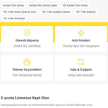
si
ansatör
 Kılıf
Görüş ve önerileriniz için teşekkür ederiz.
karbon film direnç
karbon film direnç satan
10r karbon film direnç
10r 1/4w direnç fiyat en ucuz
10r 1/4w anadolu yakası
10r 1/4w dudullu
si
a Tipi Kondansatör
 Kılıf
Ürün resmi kalitesiz, bozuk veya görüntülenemiyor.
10r 1/4w ümraniye
Ürün açıklamasında eksik bilgiler bulunuyor.
risi
Tipi Kondansatör
 Kılıf
Ürün bilgilerinde hatalar bulunuyor.
Ürün fiyatı diğer sitelerden daha pahalı.
si
nsatör
 Kılıf
Güvenli Alışveriş
Hızlı Gönderi
Bu ürüne benzer farklı alternatifler olmalı.
256Bit SSL Sertifikalı
Ürünler Aynı Gün Kargolanır
si
r 1206 Kılıf
Kılıf
si
 402 Kılıf
Kılıf
Ödeme Seçenekleri
İade & Değişim
isi
 603 Kılıf
Kılıf
Gönder
Tüm Anlaşmalı Kartlar
Kolay İade Süreçleri
si
 805 Kılıf
5W
isi
nsatör
W
E-posta Listemize Kayıt Olun
Kampanyalarımızdan ve indirimlerimizden güncel olarak haberdar olun.
si
atör
W