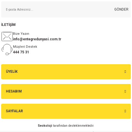
GÖNDER
isi
İLETİŞİM
si
Bize Yazın
info@entegredunyasi.com.tr
isi
Müşteri Destek
444 75 31
isi
ÜYELİK
risi
risi
HESABIM
si
SAYFALAR
si
Seokoloji
tarafından desteklenmektedir.
risi