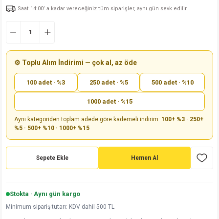
Saat 14:00’ a kadar vereceğiniz tüm siparişler, aynı gün sevk edilir.
md
risi
Klemens 180C
nsatör
erisi
renç %5 2W
Kılıf
risi
Klemens 90C
atör
risi
enç 1/8w
Kılıf
i
satör
risi
enç %1 1/2W
k kapasitör
⚙️ Toplu Alım İndirimi — çok al, az öde
100 adet · %3
250 adet · %5
500 adet · %10
si
atör
risi
enç %1 1/4W
1000 adet · %15
si
tör
risi
renç 1/2W
ad
iyot
Aynı kategoriden toplam adede göre kademeli indirim:
100+ %3 · 250+
%5 · 500+ %10 · 1000+ %15
si
atör
Serisi
renç 10W
isi
satör
Serisi
enç 1W
r 1206 Kılıf
Sepete Ekle
Hemen Al
 Serisi,45 Serisi
atör
Serisi
renç 20W
 1206 Kılıf - 25 Adet
iyot
Stokta · Aynı gün kargo
risi
tör
isi
enç 2W
 402 Kılıf
Minimum sipariş tutarı: KDV dahil 500 TL