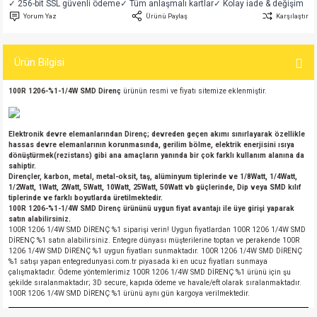
✓ 256-bit SSL güvenli ödeme
✓ Tüm anlaşmalı kartlar
✓ Kolay iade & değişim
si
atör
Serisi
enç 3W
 603 Kılıf
Yorum Yaz
Ürünü Paylaş
Karşılaştır
si
satör
erisi
enç 4W
 603 Kılıf - 25 Adet
Ürün Bilgisi
4 Serisi,27 Serisi,93 Serisi
atör
Serisi
enç 5W
 805 Kılıf
100R 1206-%1-1/4W SMD Direnç
ürünün resmi ve fiyatı sitemize eklenmiştir.
tör
 Serisi
ç 10W
 805 Kılıf - 25 Adet
Elektronik devre elemanlarından Direnç; devreden geçen akımı sınırlayarak özellikle
hassas devre elemanlarının korunmasında, gerilim bölme, elektrik enerjisini ısıya
erisi
atör
erisi
ç 11W
d
dönüştürmek(rezistans) gibi ana amaçların yanında bir çok farklı kullanım alanına da
sahiptir.
Dirençler, karbon, metal, metal-oksit, taş, alüminyum tiplerinde ve 1/8Watt, 1/4Watt,
isi
satör
ç 13W
1/2Watt, 1Watt, 2Watt, 5Watt, 10Watt, 25Watt, 50Watt vb güçlerinde, Dip veya SMD kılıf
tiplerinde ve farklı boyutlarda üretilmektedir.
100R 1206-%1-1/4W SMD Direnç
ürününü uygun fiyat avantajı ile üye girişi yaparak
satın alabilirsiniz.
isi
atör
ç 14W
100R 1206 1/4W SMD DİRENÇ %1 siparişi verin! Uygun fiyatlardan 100R 1206 1/4W SMD
DİRENÇ %1 satın alabilirsiniz. Entegre dünyası müşterilerine toptan ve perakende 100R
1206 1/4W SMD DİRENÇ %1 uygun fiyatları sunmaktadır. 100R 1206 1/4W SMD DİRENÇ
i
satör
ç 15W
%1 satışı yapan entegredunyasi.com.tr piyasada ki en ucuz fiyatları sunmaya
çalışmaktadır. Ödeme yöntemlerimiz 100R 1206 1/4W SMD DİRENÇ %1 ürünü için şu
şekilde sıralanmaktadır; 3D secure, kapıda ödeme ve havale/eft olarak sıralanmaktadır.
isi
atör
ç 17W
iyot
100R 1206 1/4W SMD DİRENÇ %1 ürünü aynı gün kargoya verilmektedir.