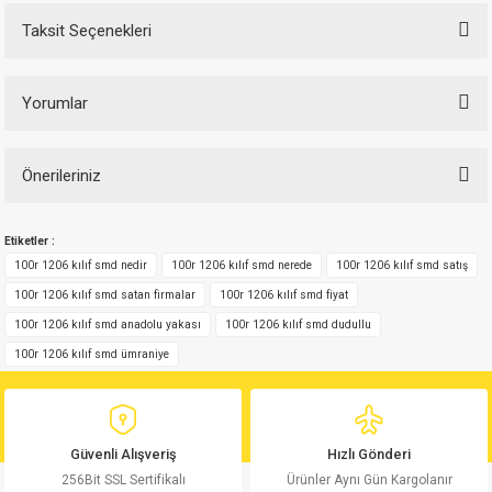
si
nsatörler
ç 25W
od
Taksit Seçenekleri
ndansatör
ç 3W
ç
Yorumlar
ver
d Kondansatörler
ç 4W
Önerileriniz
si
ansatör
ç 6W
Bu ürüne ilk yorumu siz yapın!
Bu ürünün fiyat bilgisi, resim, ürün açıklamalarında ve diğer konularda
si
Kondansatör
ç 7W
d
Etiketler :
yetersiz gördüğünüz noktaları öneri formunu kullanarak tarafımıza
Yorum Yaz
iletebilirsiniz.
100r 1206 kılıf smd nedir
100r 1206 kılıf smd nerede
100r 1206 kılıf smd satış
Görüş ve önerileriniz için teşekkür ederiz.
isi
ansatör
ç 8W
100r 1206 kılıf smd satan firmalar
100r 1206 kılıf smd fiyat
100r 1206 kılıf smd anadolu yakası
100r 1206 kılıf smd dudullu
si
ster AXİAL Kondansatör
ç 9W
Ürün resmi kalitesiz, bozuk veya görüntülenemiyor.
100r 1206 kılıf smd ümraniye
Ürün açıklamasında eksik bilgiler bulunuyor.
risi
ndansatörler
Ürün bilgilerinde hatalar bulunuyor.
Ürün fiyatı diğer sitelerden daha pahalı.
isi
atör
Güvenli Alışveriş
Hızlı Gönderi
Bu ürüne benzer farklı alternatifler olmalı.
256Bit SSL Sertifikalı
Ürünler Aynı Gün Kargolanır