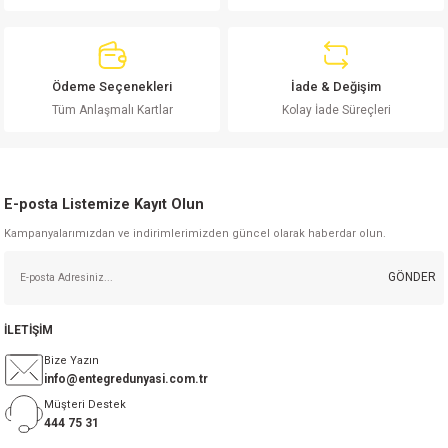
si
ansatör
 Kılıf
si
a Tipi Kondansatör
 Kılıf
Ödeme Seçenekleri
İade & Değişim
Gönder
risi
Tipi Kondansatör
 Kılıf
Tüm Anlaşmalı Kartlar
Kolay İade Süreçleri
si
nsatör
 Kılıf
E-posta Listemize Kayıt Olun
si
r 1206 Kılıf
Kılıf
Kampanyalarımızdan ve indirimlerimizden güncel olarak haberdar olun.
si
 402 Kılıf
Kılıf
GÖNDER
isi
 603 Kılıf
Kılıf
İLETİŞİM
si
 805 Kılıf
5W
Bize Yazın
info@entegredunyasi.com.tr
isi
nsatör
W
Müşteri Destek
444 75 31
si
atör
W