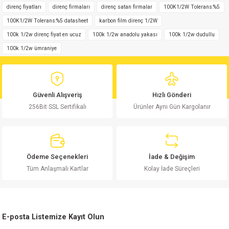
iletebilirsiniz.
direnç fiyatları
direnç firmaları
direnç satan firmalar
100K1/2W Tolerans:%5
Ürün 1 gün bile geçmeden elime ulaştı. Paketleme de harikaydı. Kesinlikle tavsiye ederim.
Görüş ve önerileriniz için teşekkür ederiz.
100K1/2W Tolerans:%5 datasheet
karbon film direnç 1/2W
Uğur Karaburç | 26/02/2025
100k 1/2w direnç fiyat en ucuz
100k 1/2w anadolu yakası
100k 1/2w dudullu
Ürün resmi kalitesiz, bozuk veya görüntülenemiyor.
100k 1/2w ümraniye
Yorum Yaz
Ürün açıklamasında eksik bilgiler bulunuyor.
Ürün bilgilerinde hatalar bulunuyor.
Ürün fiyatı diğer sitelerden daha pahalı.
Güvenli Alışveriş
Hızlı Gönderi
Bu ürüne benzer farklı alternatifler olmalı.
256Bit SSL Sertifikalı
Ürünler Aynı Gün Kargolanır
Ödeme Seçenekleri
İade & Değişim
Gönder
Tüm Anlaşmalı Kartlar
Kolay İade Süreçleri
E-posta Listemize Kayıt Olun