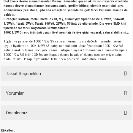
Elektronik devre elemanlarından Direnç; devreden geçen akımı sınırlayarak özellikle
hassas devre elemanlarının korunmasında, gerilim bölme, elektrik enerjisini ısıya
dönüştürmek(rezistans) gibi ana amaçların yanında bir çok farklı kullanım alanına da
sahiptir.
Dirençler, karbon, metal, metal-oksit, taş, alüminyum tiplerinde ve 1/8Watt, 1/4Watt,
1/2Watt, 1Watt, 2Watt, 5Watt, 10Watt, 25Watt, 50Watt vb güçlerinde, Dip veya SMD kılıf
tiplerinde ve farklı boyutlarda üretilmektedir.
100K 1/2W Direnç ürününü uygun fiyat avantajı ile üye girişi yaparak satın alabilirsiniz.
Toptan ve perakende 100K 1/2W %5 satın al! Firmamız siz değerli müşterilimize en
uygun fiyatlardan 100K 1/2W %5 satışı sunmaktadır. Ucuz fiyatlardan 100K 1/2W %5
satın alarak bütçenizi koruyabilirsiniz. Entegre dünyası firmamızdan sipariş edeceğiniz
100K 1/2W %5 ürünü 3D Secure, Kapıda ödeme havale eft ödeme seçenekleriyle satın
alabilirsiniz. Hesaplı fiyatlardan 100K 1/2W çeşitlerini satın alabilirsiniz.
Taksit Seçenekleri
Yorumlar
Önerileriniz
Bu ürünün fiyat bilgisi, resim, ürün açıklamalarında ve diğer konularda
Güzel paketleme ve hızlı kargo
Etiketler :
yetersiz gördüğünüz noktaları öneri formunu kullanarak tarafımıza