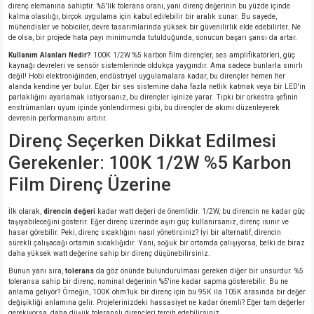
direnç elemanına sahiptir. %5'lik tolerans oranı, yani direnç değerinin bu yüzde içinde
kalma olasılığı, birçok uygulama için kabul edilebilir bir aralık sunar. Bu sayede,
mühendisler ve hobiciler, devre tasarımlarında yüksek bir güvenilirlik elde edebilirler. Ne
isi
de olsa, bir projede hata payı minimumda tutulduğunda, sonucun başarı şansı da artar.
Kullanım Alanları Nedir?
100K 1/2W %5 karbon film dirençler, ses amplifikatörleri, güç
kaynağı devreleri ve sensör sistemlerinde oldukça yaygındır. Ama sadece bunlarla sınırlı
si
değil! Hobi elektroniğinden, endüstriyel uygulamalara kadar, bu dirençler hemen her
alanda kendine yer bulur. Eğer bir ses sistemine daha fazla netlik katmak veya bir LED'in
parlaklığını ayarlamak istiyorsanız, bu dirençler işinize yarar. Tıpkı bir orkestra şefinin
isi
enstrümanları uyum içinde yönlendirmesi gibi, bu dirençler de akımı düzenleyerek
devrenin performansını artırır.
Direnç Seçerken Dikkat Edilmesi
isi
Gerekenler: 100K 1/2W %5 Karbon
risi
Film Direnç Üzerine
risi
İlk olarak,
direncin değeri
kadar watt değeri de önemlidir. 1/2W, bu direncin ne kadar güç
taşıyabileceğini gösterir. Eğer direnç üzerinde aşırı güç kullanırsanız, direnç ısınır ve
hasar görebilir. Peki, direnç sıcaklığını nasıl yönetirsiniz? İyi bir alternatif, direncin
si
sürekli çalışacağı ortamın sıcaklığıdır. Yani, soğuk bir ortamda çalışıyorsa, belki de biraz
daha yüksek watt değerine sahip bir direnç düşünebilirsiniz.
Bunun yanı sıra,
tolerans
da göz önünde bulundurulması gereken diğer bir unsurdur. %5
si
toleransa sahip bir direnç, nominal değerinin %5'ine kadar sapma gösterebilir. Bu ne
anlama geliyor? Örneğin, 100K ohm’luk bir direnç için bu 95K ila 105K arasında bir değer
değişikliği anlamına gelir. Projelerinizdeki hassasiyet ne kadar önemli? Eğer tam değerler
risi
gerekiyorsa, daha düşük toleranslı dirençleri tercih edebilirsiniz.