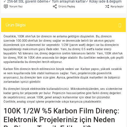
✓ 256-bit SSL güvenli ödeme
✓ Tüm anlaşmalı kartlar
✓ Kolay iade & değişim
si
atör
Serisi
enç 3W
 603 Kılıf
Yorum Yaz
Ürünü Paylaş
Karşılaştır
si
satör
erisi
enç 4W
 603 Kılıf - 25 Adet
Ürün Bilgisi
4 Serisi,27 Serisi,93 Serisi
atör
Serisi
enç 5W
 805 Kılıf
Öncelikle, 100K ohm’luk bir direncin ne anlama geldiğini düşünelim. Bu, direncin
üzerinde 100.000 ohm'luk bir direnç sağlar ve devrenizde belirli bir akımın geçişini
düzenlemek için mükemmel bir seçenektir. 1/2W (yarım watt) değeri ise bu dirençlerin
tör
 Serisi
ç 10W
 805 Kılıf - 25 Adet
taşıyabileceği maksimum gücü ifade eder. Yani, bu direnç 0.5 watt'a kadar enerji
taşıyabilir. %5 tolerans ise, direnç değerinin üretim toleransını belirtir. Yani, 100K ohm’luk
bir direnç, 95K ile 105K ohm arasında bir değer alabilir. Bu özellikler nedeniyle, çok çeşitli
erisi
atör
erisi
ç 11W
d
uygulamalarda bu dirençleri tercih ediyoruz.
Karbon film direncin tercih edilmesinin birçok nedeni var. Karbon yapısı, yüksek sıcaklık
ve nem koşullarında bile stabil kalmasını sağlar. Yani, projelerinizde güvenilirlik
isi
satör
ç 13W
arıyorsanız, bu dirençler tam size göre. Ayrıca, genellikle düşük maliyetleri ile bütçenizi
zorlamadan işinizi görebilir.
isi
atör
ç 14W
Bu dirençleri birçok elektronikte kullanabilirsiniz. Mikrokontrolçülerden, ses sistemlerine
kadar geniş bir yelpazede yer bulur. Projenizin hassasiyetine göre farklı direnç değerleri
de seçebilirsiniz; ancak 100K, genel amaçlı kullanımlar için ideal bir çözümdür.
Özellikle, analog sinyal işleme projelerinde sıkça karşınıza çıkabilecektir.
i
satör
ç 15W
100K 1/2W %5 Karbon Film Direnç:
isi
atör
ç 17W
iyot
Elektronik Projeleriniz için Neden