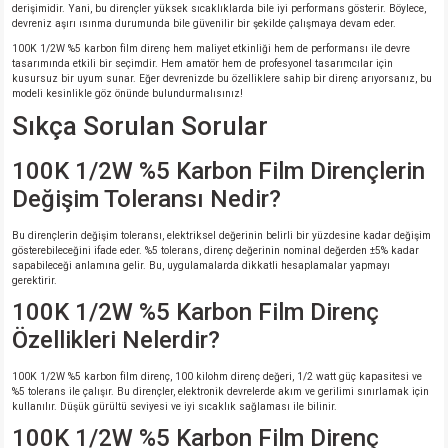
derişimidir. Yani, bu dirençler yüksek sıcaklıklarda bile iyi performans gösterir. Böylece,
devreniz aşırı ısınma durumunda bile güvenilir bir şekilde çalışmaya devam eder.
100K 1/2W %5 karbon film direnç hem maliyet etkinliği hem de performansı ile devre
tasarımında etkili bir seçimdir. Hem amatör hem de profesyonel tasarımcılar için
kusursuz bir uyum sunar. Eğer devrenizde bu özelliklere sahip bir direnç arıyorsanız, bu
modeli kesinlikle göz önünde bulundurmalısınız!
Sıkça Sorulan Sorular
100K 1/2W %5 Karbon Film Dirençlerin
Değişim Toleransı Nedir?
Bu dirençlerin değişim toleransı, elektriksel değerinin belirli bir yüzdesine kadar değişim
gösterebileceğini ifade eder. %5 tolerans, direnç değerinin nominal değerden ±5% kadar
sapabileceği anlamına gelir. Bu, uygulamalarda dikkatli hesaplamalar yapmayı
gerektirir.
100K 1/2W %5 Karbon Film Direnç
Özellikleri Nelerdir?
100K 1/2W %5 karbon film direnç, 100 kilohm direnç değeri, 1/2 watt güç kapasitesi ve
%5 tolerans ile çalışır. Bu dirençler, elektronik devrelerde akım ve gerilimi sınırlamak için
kullanılır. Düşük gürültü seviyesi ve iyi sıcaklık sağlaması ile bilinir.
100K 1/2W %5 Karbon Film Direnç