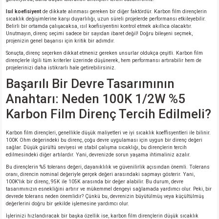
Isıl koefisiyent
de dikkate alınması gereken bir diğer faktördür. Karbon film dirençlerin
sıcaklık değişimlerine karşı duyarlılığı, uzun süreli projelerde performansı etkileyebilir.
isi
Belirli bir ortamda çalışacaksa, ısıl koefisiyentini kontrol etmek akıllıca olacaktır.
Unutmayın, direnç seçimi sadece bir sayıdan ibaret değil! Doğru bileşeni seçmek,
projenizin genel başarısı için kritik bir adımdır.
erisi
Sonuçta, direnç seçerken dikkat etmeniz gereken unsurlar oldukça çeşitli. Karbon film
dirençlerle ilgili tüm kriterler üzerinde düşünerek, hem performansı artırabilir hem de
releri
projelerinizi daha istikrarlı hale getirebilirsiniz.
Başarılı Bir Devre Tasarımının
P MARKA)
Anahtarı: Neden 100K 1/2W %5
Karbon Film Direnç Tercih Edilmeli?
Karbon film dirençleri, genellikle düşük maliyetleri ve iyi sıcaklık koeffisyentleri ile bilinir.
100K Ohm değerindeki bu direnç, çoğu devre uygulaması için uygun bir direnç değeri
sağlar. Düşük gürültü seviyesi ve stabil çalışma sıcaklığı, bu dirençlerin tercih
edilmesindeki diğer artılardır. Yani, devrenizde sorun yaşama ihtimaliniz azalır.
Bu dirençlerin %5 tolerans değeri, dayanıklılık ve güvenilirlik açısından önemli. Tolerans
oranı, direncin nominal değeriyle gerçek değeri arasındaki sapmayı gösterir. Yani,
100K'lık bir direnç, 95K ile 105K arasında bir değer alabilir. Bu durum, devre
tasarımınızın esnekliğini artırır ve mükemmel dengeyi sağlamada yardımcı olur. Peki, bir
devrede tolerans neden önemlidir? Çünkü bu, devrenizin büyütülmüş veya küçültülmüş
değerlerini doğru bir şekilde işlemesine yardımcı olur.
İşlerinizi hızlandıracak bir başka özellik ise, karbon film dirençlerin düşük sıcaklık