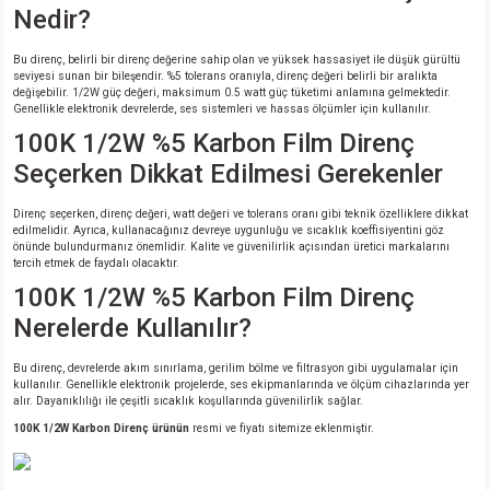
Nedir?
Bu direnç, belirli bir direnç değerine sahip olan ve yüksek hassasiyet ile düşük gürültü
seviyesi sunan bir bileşendir. %5 tolerans oranıyla, direnç değeri belirli bir aralıkta
değişebilir. 1/2W güç değeri, maksimum 0.5 watt güç tüketimi anlamına gelmektedir.
Genellikle elektronik devrelerde, ses sistemleri ve hassas ölçümler için kullanılır.
100K 1/2W %5 Karbon Film Direnç
Seçerken Dikkat Edilmesi Gerekenler
Direnç seçerken, direnç değeri, watt değeri ve tolerans oranı gibi teknik özelliklere dikkat
edilmelidir. Ayrıca, kullanacağınız devreye uygunluğu ve sıcaklık koeffisiyentini göz
önünde bulundurmanız önemlidir. Kalite ve güvenilirlik açısından üretici markalarını
tercih etmek de faydalı olacaktır.
100K 1/2W %5 Karbon Film Direnç
Nerelerde Kullanılır?
Bu direnç, devrelerde akım sınırlama, gerilim bölme ve filtrasyon gibi uygulamalar için
kullanılır. Genellikle elektronik projelerde, ses ekipmanlarında ve ölçüm cihazlarında yer
alır. Dayanıklılığı ile çeşitli sıcaklık koşullarında güvenilirlik sağlar.
100K 1/2W Karbon Direnç ürünün
resmi ve fiyatı sitemize eklenmiştir.