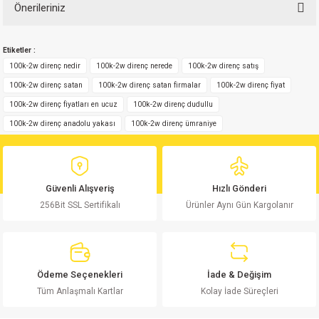
Önerileriniz
Bu ürüne ilk yorumu siz yapın!
Bu ürünün fiyat bilgisi, resim, ürün açıklamalarında ve diğer konularda
Etiketler :
yetersiz gördüğünüz noktaları öneri formunu kullanarak tarafımıza
Yorum Yaz
iletebilirsiniz.
100k-2w direnç nedir
100k-2w direnç nerede
100k-2w direnç satış
Görüş ve önerileriniz için teşekkür ederiz.
100k-2w direnç satan
100k-2w direnç satan firmalar
100k-2w direnç fiyat
100k-2w direnç fiyatları en ucuz
100k-2w direnç dudullu
Ürün resmi kalitesiz, bozuk veya görüntülenemiyor.
100k-2w direnç anadolu yakası
100k-2w direnç ümraniye
Ürün açıklamasında eksik bilgiler bulunuyor.
Ürün bilgilerinde hatalar bulunuyor.
Ürün fiyatı diğer sitelerden daha pahalı.
Güvenli Alışveriş
Hızlı Gönderi
Bu ürüne benzer farklı alternatifler olmalı.
256Bit SSL Sertifikalı
Ürünler Aynı Gün Kargolanır
Ödeme Seçenekleri
İade & Değişim
Gönder
Tüm Anlaşmalı Kartlar
Kolay İade Süreçleri