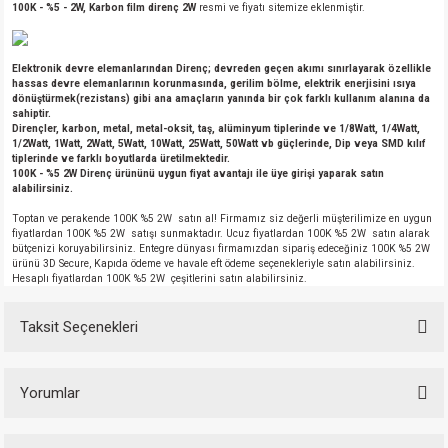
100K - %5 - 2W, Karbon film direnç 2W
resmi ve fiyatı sitemize eklenmiştir.
Elektronik devre elemanlarından Direnç; devreden geçen akımı sınırlayarak özellikle
hassas devre elemanlarının korunmasında, gerilim bölme, elektrik enerjisini ısıya
dönüştürmek(rezistans) gibi ana amaçların yanında bir çok farklı kullanım alanına da
sahiptir.
Dirençler, karbon, metal, metal-oksit, taş, alüminyum tiplerinde ve 1/8Watt, 1/4Watt,
1/2Watt, 1Watt, 2Watt, 5Watt, 10Watt, 25Watt, 50Watt vb güçlerinde, Dip veya SMD kılıf
tiplerinde ve farklı boyutlarda üretilmektedir.
100K - %5 2W Direnç ürününü uygun fiyat avantajı ile üye girişi yaparak satın
alabilirsiniz.
Toptan ve perakende 100K %5 2W satın al! Firmamız siz değerli müşterilimize en uygun
fiyatlardan 100K %5 2W satışı sunmaktadır. Ucuz fiyatlardan 100K %5 2W satın alarak
bütçenizi koruyabilirsiniz. Entegre dünyası firmamızdan sipariş edeceğiniz 100K %5 2W
ürünü 3D Secure, Kapıda ödeme ve havale eft ödeme seçenekleriyle satın alabilirsiniz.
Hesaplı fiyatlardan 100K %5 2W çeşitlerini satın alabilirsiniz.
Taksit Seçenekleri
Yorumlar