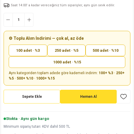
Saat 14:00’ a kadar vereceğiniz tüm siparişler, aynı gün sevk edilir.
md
risi
Klemens 180C
nsatör
erisi
renç %5 2W
Kılıf
risi
Klemens 90C
atör
risi
enç 1/8w
Kılıf
i
satör
risi
enç %1 1/2W
k kapasitör
⚙️ Toplu Alım İndirimi — çok al, az öde
100 adet · %3
250 adet · %5
500 adet · %10
si
atör
risi
enç %1 1/4W
1000 adet · %15
si
tör
risi
renç 1/2W
ad
iyot
Aynı kategoriden toplam adede göre kademeli indirim:
100+ %3 · 250+
%5 · 500+ %10 · 1000+ %15
si
atör
Serisi
renç 10W
isi
satör
Serisi
enç 1W
r 1206 Kılıf
Sepete Ekle
Hemen Al
 Serisi,45 Serisi
atör
Serisi
renç 20W
 1206 Kılıf - 25 Adet
iyot
Stokta · Aynı gün kargo
risi
tör
isi
enç 2W
 402 Kılıf
Minimum sipariş tutarı: KDV dahil 500 TL