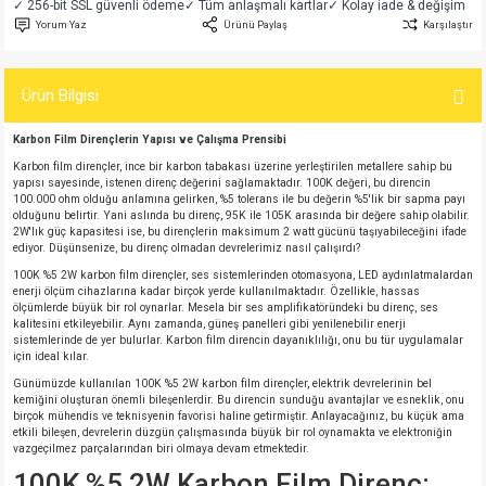
✓ 256-bit SSL güvenli ödeme
✓ Tüm anlaşmalı kartlar
✓ Kolay iade & değişim
si
atör
Serisi
enç 3W
 603 Kılıf
Yorum Yaz
Ürünü Paylaş
Karşılaştır
si
satör
erisi
enç 4W
 603 Kılıf - 25 Adet
Ürün Bilgisi
4 Serisi,27 Serisi,93 Serisi
atör
Serisi
enç 5W
 805 Kılıf
Karbon Film Dirençlerin Yapısı ve Çalışma Prensibi
Karbon film dirençler, ince bir karbon tabakası üzerine yerleştirilen metallere sahip bu
tör
 Serisi
ç 10W
 805 Kılıf - 25 Adet
yapısı sayesinde, istenen direnç değerini sağlamaktadır. 100K değeri, bu direncin
100.000 ohm olduğu anlamına gelirken, %5 tolerans ile bu değerin %5'lik bir sapma payı
olduğunu belirtir. Yani aslında bu direnç, 95K ile 105K arasında bir değere sahip olabilir.
2W'lık güç kapasitesi ise, bu dirençlerin maksimum 2 watt gücünü taşıyabileceğini ifade
erisi
atör
erisi
ç 11W
d
ediyor. Düşünsenize, bu direnç olmadan devrelerimiz nasıl çalışırdı?
100K %5 2W karbon film dirençler, ses sistemlerinden otomasyona, LED aydınlatmalardan
isi
satör
ç 13W
enerji ölçüm cihazlarına kadar birçok yerde kullanılmaktadır. Özellikle, hassas
ölçümlerde büyük bir rol oynarlar. Mesela bir ses amplifikatöründeki bu direnç, ses
kalitesini etkileyebilir. Aynı zamanda, güneş panelleri gibi yenilenebilir enerji
isi
atör
ç 14W
sistemlerinde de yer bulurlar. Karbon film direncin dayanıklılığı, onu bu tür uygulamalar
için ideal kılar.
Günümüzde kullanılan 100K %5 2W karbon film dirençler, elektrik devrelerinin bel
i
satör
ç 15W
kemiğini oluşturan önemli bileşenlerdir. Bu direncin sunduğu avantajlar ve esneklik, onu
birçok mühendis ve teknisyenin favorisi haline getirmiştir. Anlayacağınız, bu küçük ama
etkili bileşen, devrelerin düzgün çalışmasında büyük bir rol oynamakta ve elektroniğin
isi
atör
ç 17W
iyot
vazgeçilmez parçalarından biri olmaya devam etmektedir.
100K %5 2W Karbon Film Direnç: