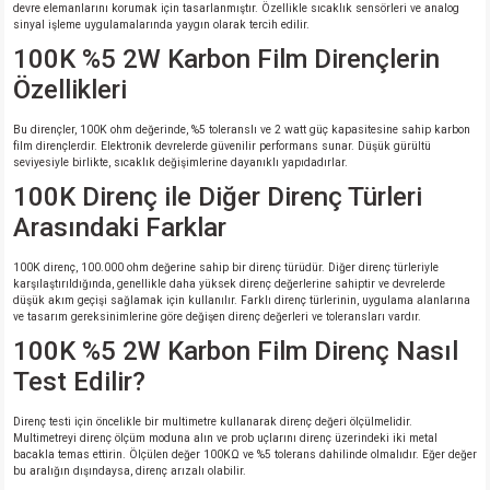
devre elemanlarını korumak için tasarlanmıştır. Özellikle sıcaklık sensörleri ve analog
sinyal işleme uygulamalarında yaygın olarak tercih edilir.
100K %5 2W Karbon Film Dirençlerin
Özellikleri
Bu dirençler, 100K ohm değerinde, %5 toleranslı ve 2 watt güç kapasitesine sahip karbon
film dirençlerdir. Elektronik devrelerde güvenilir performans sunar. Düşük gürültü
seviyesiyle birlikte, sıcaklık değişimlerine dayanıklı yapıdadırlar.
100K Direnç ile Diğer Direnç Türleri
Arasındaki Farklar
100K direnç, 100.000 ohm değerine sahip bir direnç türüdür. Diğer direnç türleriyle
karşılaştırıldığında, genellikle daha yüksek direnç değerlerine sahiptir ve devrelerde
düşük akım geçişi sağlamak için kullanılır. Farklı direnç türlerinin, uygulama alanlarına
ve tasarım gereksinimlerine göre değişen direnç değerleri ve toleransları vardır.
100K %5 2W Karbon Film Direnç Nasıl
Test Edilir?
Direnç testi için öncelikle bir multimetre kullanarak direnç değeri ölçülmelidir.
Multimetreyi direnç ölçüm moduna alın ve prob uçlarını direnç üzerindeki iki metal
bacakla temas ettirin. Ölçülen değer 100KΩ ve %5 tolerans dahilinde olmalıdır. Eğer değer
bu aralığın dışındaysa, direnç arızalı olabilir.