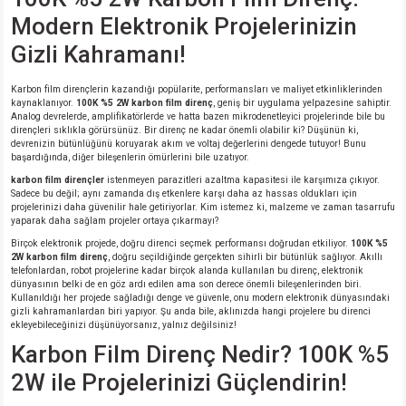
si
nsatörler
ç 25W
od
Modern Elektronik Projelerinizin
Gizli Kahramanı!
ndansatör
ç 3W
ç
Karbon film dirençlerin kazandığı popülarite, performansları ve maliyet etkinliklerinden
ver
d Kondansatörler
ç 4W
kaynaklanıyor.
100K %5 2W karbon film direnç
, geniş bir uygulama yelpazesine sahiptir.
Analog devrelerde, amplifikatörlerde ve hatta bazen mikrodenetleyici projelerinde bile bu
dirençleri sıklıkla görürsünüz. Bir direnç ne kadar önemli olabilir ki? Düşünün ki,
devrenizin bütünlüğünü koruyarak akım ve voltaj değerlerini dengede tutuyor! Bunu
si
ansatör
ç 6W
başardığında, diğer bileşenlerin ömürlerini bile uzatıyor.
karbon film dirençler
istenmeyen parazitleri azaltma kapasitesi ile karşımıza çıkıyor.
si
Kondansatör
ç 7W
d
Sadece bu değil; aynı zamanda dış etkenlere karşı daha az hassas oldukları için
projelerinizi daha güvenilir hale getiriyorlar. Kim istemez ki, malzeme ve zaman tasarrufu
yaparak daha sağlam projeler ortaya çıkarmayı?
isi
ansatör
ç 8W
Birçok elektronik projede, doğru direnci seçmek performansı doğrudan etkiliyor.
100K %5
2W karbon film direnç
, doğru seçildiğinde gerçekten sihirli bir bütünlük sağlıyor. Akıllı
telefonlardan, robot projelerine kadar birçok alanda kullanılan bu direnç, elektronik
si
ster AXİAL Kondansatör
ç 9W
dünyasının belki de en göz ardı edilen ama son derece önemli bileşenlerinden biri.
Kullanıldığı her projede sağladığı denge ve güvenle, onu modern elektronik dünyasındaki
gizli kahramanlardan biri yapıyor. Şu anda bile, aklınızda hangi projelere bu direnci
risi
ndansatörler
ekleyebileceğinizi düşünüyorsanız, yalnız değilsiniz!
Karbon Film Direnç Nedir? 100K %5
isi
atör
2W ile Projelerinizi Güçlendirin!