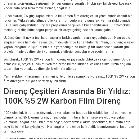
dirençler projelerinizde güvenilir bir performans sergiler. Hiçbir şey, bir devreyi bozacak
kadar hata payı bırakmayı istemez, değil mi?
isi
İkinci olarak, 2W güç kapasiteleri ile bu karbon film dirençler, ısı yönetiminde önemli bir
rol oynar. Yüksek güç altında bile kararlı bir performans sunarak, yanma riski olmadan
uzun süre çalışabilirler. Böylece projelerinizde güvenle kullanabilirsiniz. Bir otomobilin
si
motoru gibi düşünün; doğru parçalar bir araya geldiğinde sorunsuz çalışır!
Üçüncü önemli nokta ise, bu dirençlerin farklı uygulamalara uygunluğudur. Hem audio
ekipmanlarda hem de hassas ölçüm devrelerinde kullanılabilirler. Yani, bir dirençle neler
isi
yapabileceğinizi düşünün; bu sizin yaratıcılığınıza kalmış! Bir sanat eseri yaratır gibi,
projelerinizde bu dirençleri kullanarak etkileyici sonuçlar elde edebilirsiniz.
Son olarak, 100K %5 2W karbon film dirençler piyasada oldukça yaygın bulunur. Bu da
isi
demektir ki, projenizi başlatırken malzeme bulma sıkıntısı çekmezsiniz. Hızla sağlam
tasarımlar yapmak, bu dirençlerle elinizin altında.
risi
Yani, elektronik tasarımınız için en iyi tercihleri yapmak istiyorsanız, 100K %5 2W karbon
film dirençlere bir şans vermek iyi bir fikir!
Direnç Çeşitleri Arasında Bir Yıldız:
risi
100K %5 2W Karbon Film Direnç
si
100K ohm’luk bir direnç, devrenizde veri akışının hassas bir şekilde kontrol edilmesine
olanak tanır. %5 tolerans oranı, direnç değerinin tasarlanan seviyeye oldukça yakın
si
kalmasını sağlar. Yani, bu direnç değeri devrenizdeki akımı yönetirken, minimum hata
payı ile işinizi kolaylaştırıyor. Herhangi bir sistemde belirsizlik istemiyorsanız, bu direnç
tam size göre!
risi