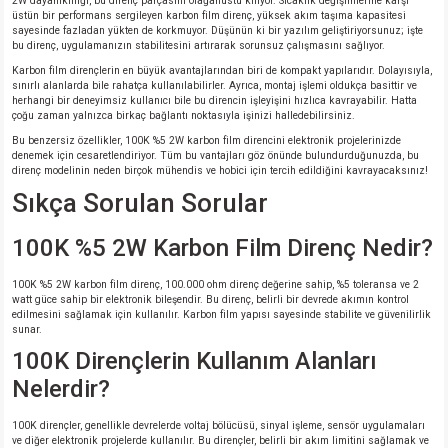
2W dayanıklılığı, bu direnç parçasını olağanüstü kılıyor. Sıcaklık değişimlerine karşı
üstün bir performans sergileyen karbon film direnç, yüksek akım taşıma kapasitesi
sayesinde fazladan yükten de korkmuyor. Düşünün ki bir yazılım geliştiriyorsunuz; işte
isi
bu direnç, uygulamanızın stabilitesini artırarak sorunsuz çalışmasını sağlıyor.
Karbon film dirençlerin en büyük avantajlarından biri de kompakt yapılarıdır. Dolayısıyla,
sınırlı alanlarda bile rahatça kullanılabilirler. Ayrıca, montaj işlemi oldukça basittir ve
erisi
herhangi bir deneyimsiz kullanıcı bile bu direncin işleyişini hızlıca kavrayabilir. Hatta
çoğu zaman yalnızca birkaç bağlantı noktasıyla işinizi halledebilirsiniz.
releri
Bu benzersiz özellikler, 100K %5 2W karbon film direncini elektronik projelerinizde
denemek için cesaretlendiriyor. Tüm bu vantajları göz önünde bulundurduğunuzda, bu
direnç modelinin neden birçok mühendis ve hobici için tercih edildiğini kavrayacaksınız!
P MARKA)
Sıkça Sorulan Sorular
100K %5 2W Karbon Film Direnç Nedir?
100K %5 2W karbon film direnç, 100.000 ohm direnç değerine sahip, %5 toleransa ve 2
watt güce sahip bir elektronik bileşendir. Bu direnç, belirli bir devrede akımın kontrol
edilmesini sağlamak için kullanılır. Karbon film yapısı sayesinde stabilite ve güvenilirlik
sunar.
100K Dirençlerin Kullanım Alanları
Nelerdir?
100K dirençler, genellikle devrelerde voltaj bölücüsü, sinyal işleme, sensör uygulamaları
ve diğer elektronik projelerde kullanılır. Bu dirençler, belirli bir akım limitini sağlamak ve