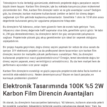
si
ansatör
 Kılıf
Teknolojinin hızla ilerlediği günümüzde, elektronik projelerde doğru parçaların seçimi
büyük önem taşıyor. Karbon film dirençler, işte bu noktada karşımıza çıkan mükemmel
çözümlerden biri. Peki, karbon film dirençler nedir ve ne gibi avantajlar sunar? Dediğim
si
a Tipi Kondansatör
 Kılıf
gibi, bu dirençler, karbon malzeme kullanılarak üretilen ve belirli bir direnç değeri
sağlamak için film şeklinde kaplanmış elemanlardır. Genellikle 1 ohm ile 10 M ohm arası
değerlerde bulunarak geniş bir uygulama yelpazesine hitap eder.
risi
Tipi Kondansatör
 Kılıf
Bu dirençlerin %5 toleransı, onları hem güvenilir hem de esnek hale getiriyor. Yani,
ihtiyacınız olan direnç değerinde hafif sapmalar olsa bile, genellikle işinizi görür. Ve tabii
ki, 2W güç derecelendirmesi, bu dirençlerin belirli bir güç seviyesinde çalışmasını
si
nsatör
 Kılıf
sağlıyor. Projelerinde yüksek güç akışı gerektirenler için ideal bir seçenek olduğunu
söyleyebilirim.
Bir projeyi hayata geçirirken, doğru direnç seçimi yapmak bir nebze de olsa sanatı da
si
r 1206 Kılıf
Kılıf
içeriyor. DIY elektronik projeleri ya da profesyonel devre tasarımları için karbon film
dirençler, keskin bir maliyetle yüksek performans sunabiliyor. Peki, bu dirençleri
kullanarak projelerinizi nasıl güçlendirebilirsiniz? Örneğin, temel devrelerde doğru bir
si
 402 Kılıf
Kılıf
direnç seçimi yaparak, enerji verimliliğinizi artırabilirsiniz. Bu da hem maliyet hem de
performans açısından size yarar sağlar.
Karbon film dirençlerin esnekliği ve güçlü yapısıyla projelerinizde daha fazla kontrol ve
isi
 603 Kılıf
Kılıf
verimlilik elde edebilirsiniz. Neden denemiyorsunuz? Bazen en basit parçalar, en
karmaşık problemleri çözebilir!
si
 805 Kılıf
5W
Elektronik Tasarımında 100K %5 2W
Karbon Film Direncin Avantajları
isi
nsatör
W
İlk olarak, bu dirençlerin hassasiyetine bakmalıyız. %5 tolerans, kullanım alanında yeterli
bir esneklik sunarken, bileşenlerin birbiriyle uyumlu çalışmasına olanak tanır. Yani, bu
si
atör
W