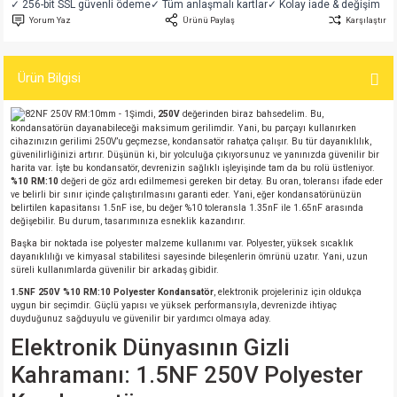
✓ 256-bit SSL güvenli ödeme
✓ Tüm anlaşmalı kartlar
✓ Kolay iade & değişim
si
atör
Serisi
enç 3W
 603 Kılıf
Yorum Yaz
Ürünü Paylaş
Karşılaştır
si
satör
erisi
enç 4W
 603 Kılıf - 25 Adet
Ürün Bilgisi
4 Serisi,27 Serisi,93 Serisi
atör
Serisi
enç 5W
 805 Kılıf
Şimdi,
250V
değerinden biraz bahsedelim. Bu,
kondansatörün dayanabileceği maksimum gerilimdir. Yani, bu parçayı kullanırken
cihazınızın gerilimi 250V’u geçmezse, kondansatör rahatça çalışır. Bu tür dayanıklılık,
tör
 Serisi
ç 10W
 805 Kılıf - 25 Adet
güvenilirliğinizi artırır. Düşünün ki, bir yolculuğa çıkıyorsunuz ve yanınızda güvenilir bir
harita var. İşte bu kondansatör, devrenizin sağlıklı işleyişinde tam da bu rolü üstleniyor.
%10 RM:10
değeri de göz ardı edilmemesi gereken bir detay. Bu oran, toleransı ifade eder
erisi
atör
erisi
ç 11W
d
ve belirli bir sınır içinde çalıştırılmasını garanti eder. Yani, eğer kondansatörünüzün
belirtilen kapasitansı 1.5nF ise, bu değer %10 toleransla 1.35nF ile 1.65nF arasında
değişebilir. Bu durum, tasarımınıza esneklik kazandırır.
isi
satör
ç 13W
Başka bir noktada ise polyester malzeme kullanımı var. Polyester, yüksek sıcaklık
dayanıklılığı ve kimyasal stabilitesi sayesinde bileşenlerin ömrünü uzatır. Yani, uzun
süreli kullanımlarda güvenilir bir arkadaş gibidir.
isi
atör
ç 14W
1.5NF 250V %10 RM:10 Polyester Kondansatör
, elektronik projeleriniz için oldukça
uygun bir seçimdir. Güçlü yapısı ve yüksek performansıyla, devrenizde ihtiyaç
duyduğunuz sağduyulu ve güvenilir bir yardımcı olmaya aday.
i
satör
ç 15W
Elektronik Dünyasının Gizli
isi
atör
ç 17W
iyot
Kahramanı: 1.5NF 250V Polyester