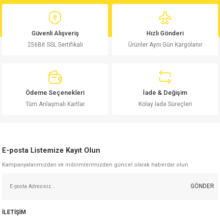
Ürün fiyatı diğer sitelerden daha pahalı.
Bu ürüne benzer farklı alternatifler olmalı.
Güvenli Alışveriş
Hızlı Gönderi
256Bit SSL Sertifikalı
Ürünler Aynı Gün Kargolanır
Gönder
Ödeme Seçenekleri
İade & Değişim
Tüm Anlaşmalı Kartlar
Kolay İade Süreçleri
E-posta Listemize Kayıt Olun
Kampanyalarımızdan ve indirimlerimizden güncel olarak haberdar olun.
GÖNDER
İLETİŞİM