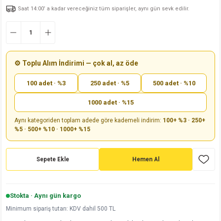
Saat 14:00’ a kadar vereceğiniz tüm siparişler, aynı gün sevk edilir.
md
risi
Klemens 180C
nsatör
erisi
renç %5 2W
Kılıf
risi
Klemens 90C
atör
risi
enç 1/8w
Kılıf
i
satör
risi
enç %1 1/2W
k kapasitör
⚙️ Toplu Alım İndirimi — çok al, az öde
100 adet · %3
250 adet · %5
500 adet · %10
si
atör
risi
enç %1 1/4W
1000 adet · %15
si
tör
risi
renç 1/2W
ad
iyot
Aynı kategoriden toplam adede göre kademeli indirim:
100+ %3 · 250+
%5 · 500+ %10 · 1000+ %15
si
atör
Serisi
renç 10W
isi
satör
Serisi
enç 1W
r 1206 Kılıf
Sepete Ekle
Hemen Al
 Serisi,45 Serisi
atör
Serisi
renç 20W
 1206 Kılıf - 25 Adet
iyot
Stokta · Aynı gün kargo
risi
tör
isi
enç 2W
 402 Kılıf
Minimum sipariş tutarı: KDV dahil 500 TL