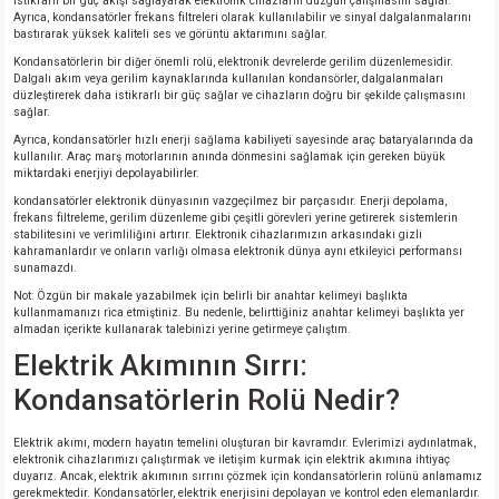
istikrarlı bir güç akışı sağlayarak elektronik cihazların düzgün çalışmasını sağlar.
Ayrıca, kondansatörler frekans filtreleri olarak kullanılabilir ve sinyal dalgalanmalarını
bastırarak yüksek kaliteli ses ve görüntü aktarımını sağlar.
Kondansatörlerin bir diğer önemli rolü, elektronik devrelerde gerilim düzenlemesidir.
Dalgalı akım veya gerilim kaynaklarında kullanılan kondansörler, dalgalanmaları
düzleştirerek daha istikrarlı bir güç sağlar ve cihazların doğru bir şekilde çalışmasını
sağlar.
Ayrıca, kondansatörler hızlı enerji sağlama kabiliyeti sayesinde araç bataryalarında da
kullanılır. Araç marş motorlarının anında dönmesini sağlamak için gereken büyük
miktardaki enerjiyi depolayabilirler.
kondansatörler elektronik dünyasının vazgeçilmez bir parçasıdır. Enerji depolama,
frekans filtreleme, gerilim düzenleme gibi çeşitli görevleri yerine getirerek sistemlerin
stabilitesini ve verimliliğini artırır. Elektronik cihazlarımızın arkasındaki gizli
kahramanlardır ve onların varlığı olmasa elektronik dünya aynı etkileyici performansı
sunamazdı.
Not: Özgün bir makale yazabilmek için belirli bir anahtar kelimeyi başlıkta
kullanmamanızı rica etmiştiniz. Bu nedenle, belirttiğiniz anahtar kelimeyi başlıkta yer
almadan içerikte kullanarak talebinizi yerine getirmeye çalıştım.
Elektrik Akımının Sırrı:
Kondansatörlerin Rolü Nedir?
Elektrik akımı, modern hayatın temelini oluşturan bir kavramdır. Evlerimizi aydınlatmak,
elektronik cihazlarımızı çalıştırmak ve iletişim kurmak için elektrik akımına ihtiyaç
duyarız. Ancak, elektrik akımının sırrını çözmek için kondansatörlerin rolünü anlamamız
gerekmektedir. Kondansatörler, elektrik enerjisini depolayan ve kontrol eden elemanlardır.