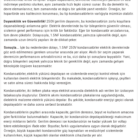
indirmeye yardımcı olurken, aynı zamanda hızlı tepki süresi sunar. Bu da demektir ki,
devre elemanlarınız, tam zamanında ve doğru bir şekilde yanıt verebilir. Örneğin, bir
isi
hoparlörde ses kalitesinin korunması, bu tip kondansatörlerin varlığıyla mümkün olabilir.
Dayanıklılık ve Güvenilirlik!
250V gerilim dayanımı, bu kondansatörün zorlu koşullara
dayanabileceği anlamına gelir. Elektrik devrelerinde bu tür bileşenlerin güvenilir olması,
erisi
sistemin genel performansı için kritik bir faktördür. Eğer bir kondansatör arızalanırsa,
tüm devre çökebilir. Dolayısıyla, 1.5NF kondansatörler, yalnızca işlevsellik değil, aynı
zamanda uzun ömürlü yapıları ile de dikkat çeker.
releri
Sonuçta...
İşte bu nedenlerden dolayı, 1.5NF 250V kondansatörler elektrik devrelerinde
göz ardı edilmemesi gereken unsurlar arasında yer alıyor. Akıllı bir seçim yaparak
devrenizin performansını artırabilirsiniz ve bu, sizi daha iyi sonuçlara taşıyabilir. Yani,
P MARKA)
doğru bileşenleri seçmek yalnızca teknik bir gereklilik değil, aynı zamanda gelişen
teknolojide özgüven kazanmaktır.
Kondansatörler, elektrik yükünü depolayan ve sistemlerde enerjiyi kontrol etmek için
kullanılan önemli elektrik bileşenleridir. Bu makalede, kondansatörlerin işleyişi, çeşitleri
ve satın alma süreci hakkında bilgi vereceğim.
Kondansatörler, iki iletken plaka veya elektrot arasında dielektrik adı verilen bir izolasyon
tabakasıyla oluşturulur. Elektrik akımı kondansatörün plakalarına uygulandığında,
dielektrik malzeme elektrik yükünü depolar. Bu şekilde, kondansatör enerjiyi geçici olarak
depolayabilir ve daha sonra serbest bırakabilir.
Kondansatörlerin çeşitleri arasında kapasite, gerilim derecesi, boyut ve kullanım amacına
göre farklılıklar bulunmaktadır. Kapasite, bir kondansörün depolayabileceği maksimum
enerji miktarını belirtir. Gerilim derecesi ise kondansörün ne kadar yüksek bir voltajı
tolere edebileceğini ifade eder. Boyutlar, farklı uygulamalara uygun olarak değişebilir.
Örneğin, büyük kapasiteli kondansörler güç kaynakları ve endüstriyel sistemlerde
kullanılırken, küçük kapasiteli olanlar elektronik cihazlarda yer alır.