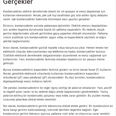
Gerçekler
Kondansatörler, elektrik devrelerinde önemli bir rol oynayan ve enerji depolamak için
kullanılan elemanlardır. Ancak, pek çok kişi tarafından göz ardı edilen ilginç detayları
vardır. İşte kondansatörler hakkında bilinmeyen bazı şaşırtıcı gerçekler.
Birincisi, kondansatörler aslında patlamaya eğilimlidir. Elektrik enerjisi depoladıkları
için, aniden boşalma durumunda büyük bir patlama yaşanabilir. Bu nedenle, düşük
gerilim değerlerinden yüksek gerilimlere geçiş yaparken dikkatli olunmalıdır. Patlama
riskini azaltmak için kondansatörler uygun voltaj ve kapasitelerle seçilmeli ve doğru
şekilde bağlanmalıdır.
İkinci olarak, kondansatörler günlük hayatta sıkça karşımıza çıkar. Hemen hemen her
elektronik cihazda, televizyonlardan cep telefonlarına kadar, kondansatörler bulunur.
Özellikle elektronik devrelerdeki dalgalanmaları düzenlemek ve enerji sağlamak için
kullanılırlar. Yani, kondansatörler farkında olmadan hayatımızın bir parçası haline
gelmiştir.
Ayrıca, kondansatörlerin kapasiteleri farklılık gösterir ve birim olarak farad (F) kullanılır.
Ancak, genellikle elektronik cihazlarda kullanılan kondansatörlerin kapasitesi
mikrofarad (μF) veya pikofarad (pF) düzeyindedir. Bu ölçü birimleri, kondansatörün
depolayabileceği enerji miktarını belirtir.
Öte yandan, kondansatörlerin bir diğer ilginç özelliği de polarize olmalarıdır. Yani, pozitif
ve negatif uçları vardır ve bu nedenle doğru yönde bağlanmaları gerekmektedir. Yanlış
polarize edilmiş bir kondansatör, çalışmaz veya hatta zarar görebilir. Bu yüzden montaj
sırasında polariteye dikkat etmek önemlidir.
Son olarak, kondansatörlerin gerilim toleransına dikkat etmek gerekir. Bir kondansörün en
fazla hangi gerilimi kaldırabileceği, üzerinde belirtilen değerlere bağlıdır. Eğer
kondansörün gerilim toleransı aşılırsa, patlama riski artar ve cihazınıza zarar verebilir.