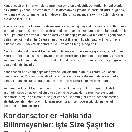
Kondansatörler, iki iletken plaka arasında yer alan dielektrik adı verilen bir yalıtkanla
birleştirilmiş kapasitif elemanlardır. Elektromanyetik potansiyel farkı oluşturulduğunda,
kondansatör bu potansiyel farkını depolar. Bunun sonucunda, elektrik yükleri plakalar
arasında biriktirilir.
Kondansatörlerin rolü, elektrik devrelerinde enerjiyi depolayarak daha sonra kullanılması
için sağlamaktır. Örneğin, bir fotoğraf makinesi flaşı, bir kondansatör kullanılarak ani bir
enerji patlamasıyla yanar. Kondansatörler ayrıca güç kaynaklarının düzgün çalışmasını
sağlamak için kullanılır. Dalgalanan bir elektrik akımı, kondansatörlerin yardımıyla
düzleştirilebilir, böylece cihazlara sürekli ve stabil bir güç sağlanır.
Ayrıca kondansatörler, elektrik devrelerinde frekans filtrelemesi yapmak için de kullanılır.
Belirli bir frekansta çalışan sinyalleri engelleyerek diğer frekansları geçirmek amacıyla
kondansatörler kullanılır. Bu, ses sistemlerinde veya veri iletiminde istenmeyen gürültüyü
azaltmak için önemlidir.
Kondansatörlerin enerji depolama yetenekleri, elektrik akımının kontrol edilmesini
mümkün kılar. Yüksek kapasiteli kondansatörler daha fazla enerji depolayabilirken,
düşük kapasiteli olanlar daha hızlı şarj edilme ve deşarj olma yeteneği sağlar.
kondansatörler elektrik akımının sırrını çözmek için hayati bir rol oynar. Elektrik
enerjisini depolama, kontrol etme ve düzenleme yetenekleri sayesinde, elektronik
cihazların düzgün çalışmasını sağlar ve enerji verimliliğini artırır. Kondansatörler,
elektrik devrelerindeki önemli bileşenlerden biridir ve modern teknolojinin temel
taşlarından birini oluşturur.
Kondansatörler Hakkında
Bilinmeyenler: İşte Size Şaşırtıcı