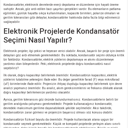
Kondansatörler, elektronik devrelerde enerji depolama ve düzenleme için hayati öneme
sahiptir. Ancak, göz ardı edilen bazı şaşırtıcı gerçekleri vardır. Bu elemanların patlama
eğilimleri, günlük hayatta sıkça kullanılmaları, kapasite birimleri, polarize olmaları ve
gerilim toleransları gibi detaylar, kondansatörler hakkında daha fazla bilgi edinmenizi
sağlayabilir.
Elektronik Projelerde Kondansatör
Seçimi Nasıl Yapılır?
Elektronik projeler, ilgi çekici ve heyecan verici olabilir. Ancak, başarılı bir proje için önemli
detayları göz ardı etmemek gerekmektedir. Bu noktada, kondansatör seçimi oldukça kritik
bir faktördür. Kondansatörler, elektrik yüklerini depolamaya ve akımı düzenlemeye
yardımcı olan bileşenlerdir. Peki, elektronik projelerde doğru kondansatörü nasıl
seçebiliriz?
İlk olarak, doğru kapasiteyi belirlemek önemlidir. Kondansatörün kapasitesi, elektrik
yüklerini tutabilme yeteneğini ifade eder. Bu değer genellikle farad (F) veya mikrofarad
(uF) birimlerinde ifade edilir. Projenizin ihtiyaç duyduğu kapasiteyi belirlemek için devre
analizi yapmanız önemlidir. Bu analiz, akım gereksinimlerini ve frekansı dikkate alarak
doğru kapasiteyi belirlemenize yardımcı olacaktır.
Ayrıca, gerilim toleransını göz önünde bulundurmalısınız. Kondansatörlerin belirli bir
gerilim aralığında çalışması gerekmektedir. Projede kullanacağınız kondansatör,
devredeki maksimum gerilime dayanabilecek şekilde seçilmelidir. Aksi takdirde,
kondansatörün zarar görmesi ve projenizin başarısız olması söz konusu olabilir.
Kondansatörün fiziksel boyutu da önemlidir. Projede kullanılacak alana uygun bir
kondansatör seçmek gerekmektedir. Küçük ve kompakt projelerde yerleşim alanı sınırlı