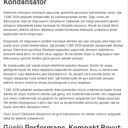
Kondansatör
si
nsatörler
ç 25W
od
Elektronik cihazların karmaşık yapısında, genellikle görünmez kahramanlar vardır. İşte
1.5NF 250V polyester kondansatör bu kahramanlardan biridir. Çoğu insan, bir
ndansatör
ç 3W
ç
televizyonun veya bir bilgisayarın çalışmasını sağlamak için hangi parçaların gerekli
olduğunu bilemeyecek kadar karmaşık bir dünyada yaşıyoruz. Ancak bu küçük devre
elemanları, elektrik akımını depolayıp serbest bırakarak elektronik sistemlerin temel
ver
d Kondansatörler
ç 4W
taşlarından birini oluşturuyor.
Düşünsene, bir bilgisayarın içindeki karmaşık devreler ayrı ayrı çalışıyor, ama hepsi bir
si
ansatör
ç 6W
arada uyum içinde hareket ediyor. İşte burada 1.5NF 250V polyester kondansatör devreye
giriyor. Elektriksel gürültüyü filtreleme kapasitesi sayesinde, devrenin stabilitesini
artırarak daha temiz bir enerji akışı sağlıyor. Bu da demek oluyor ki, bilgisayarın veya
televizyonun görüntü kalitesi gözle görülür şekilde iyileşiyor.
si
Kondansatör
ç 7W
d
Bu kondansatör, çok sayıda küçük elektriksel alandan oluşuyor. Bunlar bir araya
geldiğinde büyük bir enerji depolama kapasitesine ulaşabiliyor. Bunu, su baskınında
isi
ansatör
ç 8W
barajların suyu depolaması gibi düşünebilirsin. Su, barajın üst kısmında birikir ve
ihtiyacı olduğunda hızla serbest kalır. İşte kondansatör de aynı prensiple çalışıyor;
elektrik akımını biriktirip ihtiyaç duyulduğunda hızlıca boşaltıyor.
si
ster AXİAL Kondansatör
ç 9W
1.5NF 250V polyester kondansatörler, televizyonlardan müzik sistemlerine kadar birçok
alanda yer alıyor. Kullanım alanları çok geniş; ses sistemlerinde kaliteli sesi sağlamak
için, enerji sistemlerinde ise güvenilir bir performans sergilemek için ihtiyaç duyuluyor.
risi
ndansatörler
Her yerden duyduğumuz o derin bas sesi ya da görüntüdeki pürüzsüz geçişler, işte bu
küçük ama etkili parçaların eseri!
Hazır mısın? Elektronik dünyasının bu gizli kahramanını bir dahaki cihazını açtığında
isi
atör
daha bir takdirle izleyeceksin!
Güçlü Performans, Kompakt Boyut: