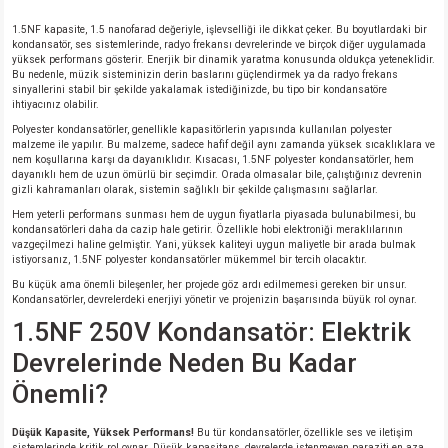
1.5NF kapasite, 1.5 nanofarad değeriyle, işlevselliği ile dikkat çeker. Bu boyutlardaki bir
kondansatör, ses sistemlerinde, radyo frekansı devrelerinde ve birçok diğer uygulamada
isi
yüksek performans gösterir. Enerjik bir dinamik yaratma konusunda oldukça yeteneklidir.
Bu nedenle, müzik sisteminizin derin baslarını güçlendirmek ya da radyo frekans
sinyallerini stabil bir şekilde yakalamak istediğinizde, bu tipo bir kondansatöre
si
ihtiyacınız olabilir.
Polyester kondansatörler, genellikle kapasitörlerin yapısında kullanılan polyester
malzeme ile yapılır. Bu malzeme, sadece hafif değil aynı zamanda yüksek sıcaklıklara ve
isi
nem koşullarına karşı da dayanıklıdır. Kısacası, 1.5NF polyester kondansatörler, hem
dayanıklı hem de uzun ömürlü bir seçimdir. Orada olmasalar bile, çalıştığınız devrenin
gizli kahramanları olarak, sistemin sağlıklı bir şekilde çalışmasını sağlarlar.
isi
Hem yeterli performans sunması hem de uygun fiyatlarla piyasada bulunabilmesi, bu
kondansatörleri daha da cazip hale getirir. Özellikle hobi elektroniği meraklılarının
risi
vazgeçilmezi haline gelmiştir. Yani, yüksek kaliteyi uygun maliyetle bir arada bulmak
istiyorsanız, 1.5NF polyester kondansatörler mükemmel bir tercih olacaktır.
Bu küçük ama önemli bileşenler, her projede göz ardı edilmemesi gereken bir unsur.
risi
Kondansatörler, devrelerdeki enerjiyi yönetir ve projenizin başarısında büyük rol oynar.
1.5NF 250V Kondansatör: Elektrik
si
Devrelerinde Neden Bu Kadar
Önemli?
si
Düşük Kapasite, Yüksek Performans!
Bu tür kondansatörler, özellikle ses ve iletişim
risi
sistemlerinde kritik rol oynar. Düşük kapasitans, devrelerde istenmeyen paraziti en aza