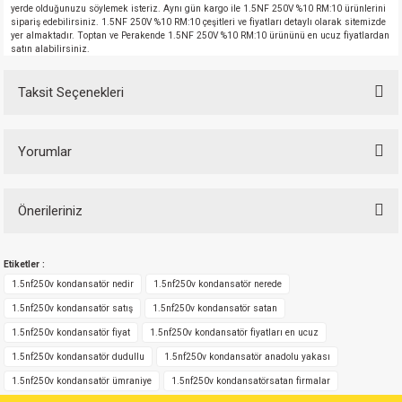
yerde olduğunuzu söylemek isteriz. Aynı gün kargo ile 1.5NF 250V %10 RM:10 ürünlerini
sipariş edebilirsiniz. 1.5NF 250V %10 RM:10 çeşitleri ve fiyatları detaylı olarak sitemizde
yer almaktadır. Toptan ve Perakende 1.5NF 250V %10 RM:10 ürününü en ucuz fiyatlardan
satın alabilirsiniz.
Taksit Seçenekleri
Yorumlar
Önerileriniz
Bu ürüne ilk yorumu siz yapın!
Bu ürünün fiyat bilgisi, resim, ürün açıklamalarında ve diğer konularda
Etiketler :
yetersiz gördüğünüz noktaları öneri formunu kullanarak tarafımıza
Yorum Yaz
iletebilirsiniz.
1.5nf250v kondansatör nedir
1.5nf250v kondansatör nerede
Görüş ve önerileriniz için teşekkür ederiz.
1.5nf250v kondansatör satış
1.5nf250v kondansatör satan
1.5nf250v kondansatör fiyat
1.5nf250v kondansatör fiyatları en ucuz
Ürün resmi kalitesiz, bozuk veya görüntülenemiyor.
1.5nf250v kondansatör dudullu
1.5nf250v kondansatör anadolu yakası
Ürün açıklamasında eksik bilgiler bulunuyor.
1.5nf250v kondansatör ümraniye
1.5nf250v kondansatörsatan firmalar
Ürün bilgilerinde hatalar bulunuyor.