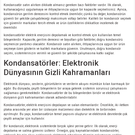
Kondansatör satın alırken dikkate almanız gereken bazı faktörler vardır. İlk olarak,
kullanacağınız uygulamaya ve ihtiyaçlarınıza uygun bir kapasite seçmelisiniz. Ayrıca,
kondansörün gerilim derecesini kontrol etmek önemlidir, çünkü bu değer, kondansörün
güvenli bir şekilde çalışabileceği maksimum voltajı belirler. Kaliteli bir kondansör seçmek
için güvenilir markaları tercih etmek ve ürün özelliklerini dikkatlice incelemek de
önemlidir.
kondansatörler elektrik enerjisini depolamak ve kontrol etmek için kullanılan temel
bileşenlerdir. Kapasite, gerilim derecesi ve boyutları gibi faktörler, doğru kondansörü
seçmenize yardımcı olacaktır. Kondansör satın alırken, ihtiyaçlarınıza uygun bir ürün
seçmeye özen gösterin ve kaliteli markalara güvenin. Unutmayın, doğru kondansör
seçimi, sistemlerinizin verimli ve güvenli bir şekilde çalışmasına katkı sağlar.
Kondansatörler: Elektronik
Dünyasının Gizli Kahramanları
Elektronik dünyası, seslerin, görüntülerin ve verilerin akışını mümkün kılan karmaşık bir
ağdır. Bu dünyada, çeşitli bileşenlerin bir araya gelerek sistemin sorunsuz çalışmasını
sağlaması gerekmektedir. Kondansatörler de bu bileşenlerden biridir ve elektronik
dünyanın gizli kahramanları olarak adlandırılabilir.
Kondansatörler, elektrik enerjisini depolayan ve salan elemanlardır. Öncelikle, iki iletken
plaka arasında yer alan bir izolasyon malzemesi olan dielektrik ile birbirinden
ayrılmıştır. Bu yapı, kondansatörün temel yapısını oluşturur ve elektronik devrelerde çok
çeşitli amaçlar için kullanılır.
Bir kondansör, elektronik sistemlerde birçok işlevi yerine getirir. İlk olarak, enerji
depolama ve salma görevini üstlenir. Örneğin, güç kaynaklarındaki kondansörler,