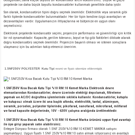
olduğundan, daha küçük boyutlu bir kondansatör tercih edebilirsiniz. Büyük ve güçlü
projelerde ise daha büyük boyutlu kondansatörler kullanmak genellikle daha iyidir.
Son olarak, kondansatörün tipini doğru seçmek önemlidir. Elektrolitik veya seramik gibi
farklı tiplerde kondansatörler bulunmaktadır. Her bir tipin kendine özgü avantajları ve
dezavantajları vardır. Uygulamanızın ihtiyaçlarına ve bütçenize en uygun olanı
seçmelisiniz.
Elektronik projelerde kondansatör seçimi, projenizin performansı ve güvenilirliği için kritik
bir rol oynamaktadır. Kapasite, gerilim toleransı, boyut ve tip gibi faktörleri dikkate alarak
doğru kondansatörü seçmek önemlidir. Projenizin başarılı olması ve istenen sonuçlara
ulaşmanız için bu adımları takip etmenizi öneririm.
1.5NF250V POLYESTER Kutu Tipi
resmi ve fiyatı sitemize eklenmiştir.
1.5NF250V Kısa Bacak Kutu Tipi %10 RM:10 Kemet Marka Elektronik devre
elemanlarından Kondansatörler; devre üzerinde elektriği depolamak, filtreleme
yapmak ve AC/DC doğrultma işlemlerinde sıklıkla kullanılır. Kondansatörler, kutuplu
ve kutupsuz olmak üzere iki ana başlık altında; elektrolitik, tantal, alüminyum,
seramik, porselen, polyester tiplerinde; pikofarad, nanofarad, mikrofarad, milifarad
ve farad kapasite değerlerinde, 10V - 630V çalışma aralığında üretilmektedir.
1.5NF250V Kısa Bacak Kutu Tipi %10 RM:10 Kemet Marka ürününü uygun fiyat avantajı
ile üye girişi yaparak satın alabilirsiniz.
Entegre Dünyası firması olarak 1.5NF 250V %10 RM:10 KEMET MARKA satışını
yapmaktayız. Uygun fiyatlı 1.5NF 250V %10 RM:10 satın almak istiyorsanız en avantajlı