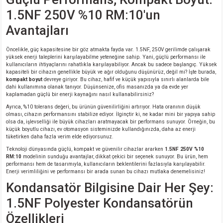
si
ansatör
 Kılıf
1.5NF 250V %10 RM:10'un
Avantajları
si
a Tipi Kondansatör
 Kılıf
Öncelikle, güç kapasitesine bir göz atmakta fayda var. 1.5NF, 250V gerilimde çalışarak
risi
Tipi Kondansatör
 Kılıf
yüksek enerji taleplerini karşılayabilme yeteneğine sahip. Yani, güçlü performansı ile
kullanıcıların ihtiyaçlarını rahatlıkla karşılayabiliyor. Ancak bu sadece başlangıç. Yüksek
kapasiteli bir cihazın genellikle büyük ve ağır olduğunu düşünürüz, değil mi? İşte burada,
si
nsatör
 Kılıf
kompakt boyut
devreye giriyor. Bu cihaz, hafif ve küçük yapısıyla sınırlı alanlarda bile
dahi kullanımına olanak tanıyor. Düşünsenize, ofis masanızda ya da evde yer
kaplamadan güçlü bir enerji kaynağını nasıl kullanabilirsiniz?
si
r 1206 Kılıf
Kılıf
Ayrıca, %10 tolerans değeri, bu ürünün güvenilirliğini artırıyor. Hata oranının düşük
olması, cihazın performansını stabilize ediyor. İlginçtir ki, ne kadar mini bir yapıya sahip
olsa da, işlevselliği ile büyük cihazları aratmayacak bir performans sunuyor. Örneğin, bu
si
 402 Kılıf
Kılıf
küçük boyutlu cihazı, ev otomasyon sisteminizde kullandığınızda, daha az enerji
tüketirken daha fazla verim elde ediyorsunuz.
isi
 603 Kılıf
Kılıf
Teknoloji dünyasında güçlü, kompakt ve güvenilir cihazlar ararken
1.5NF 250V %10
RM:10
modelinin sunduğu avantajlar, dikkat çekici bir seçenek sunuyor. Bu ürün, hem
performansı hem de tasarımıyla, kullanıcıların beklentilerini fazlasıyla karşılayabilir.
Enerji verimliliğini ve performansı bir arada sunan bu cihazı mutlaka denemelisiniz!
si
 805 Kılıf
5W
Kondansatör Bilgisine Dair Her Şey:
isi
nsatör
W
1.5NF Polyester Kondansatörün
Özellikleri
si
atör
W