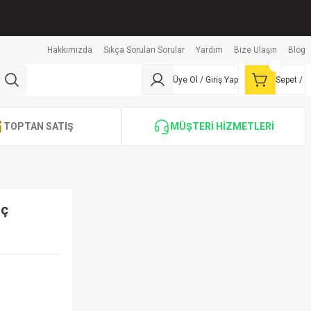
Hakkımızda
Sıkça Sorulan Sorular
Yardım
Bize Ulaşın
Blog
Üye Ol / Giriş Yap
Sepet /
TOPTAN SATIŞ
MÜŞTERİ HİZMETLERİ
nç