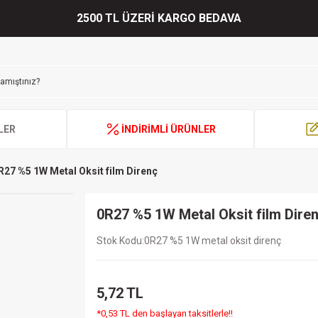
2500 TL ÜZERİ KARGO BEDAVA
LER
İNDİRİMLİ ÜRÜNLER
R27 %5 1W Metal Oksit film Direnç
0R27 %5 1W Metal Oksit film Dire
Stok Kodu
0R27 %5 1W metal oksit direnç
5,72 TL
*0,53 TL den başlayan taksitlerle!!