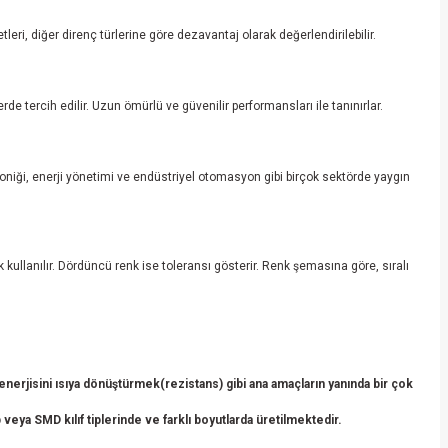
tleri, diğer direnç türlerine göre dezavantaj olarak değerlendirilebilir.
e tercih edilir. Uzun ömürlü ve güvenilir performansları ile tanınırlar.
roniği, enerji yönetimi ve endüstriyel otomasyon gibi birçok sektörde yaygın
ak kullanılır. Dördüncü renk ise toleransı gösterir. Renk şemasına göre, sıralı
erjisini ısıya dönüştürmek(rezistans) gibi ana amaçların yanında bir çok
veya SMD kılıf tiplerinde ve farklı boyutlarda üretilmektedir.