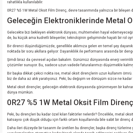
rahatlıkla kullanılabilir.
0R27 %5 1W Metal Oksit Film Direnç, devre tasarımında yalnızca bir bileşen değil
Geleceğin Elektroniklerinde Metal O
Gelecekte bizi bekleyen elektronik dünyası, muhtemelen hayal edemeyeceğiniz k
de, bu küçük ama kudretli bileşenler, teknolojinin gelişiminde hayati bir rol oy
Bir direnci düşündüğümüzde, genellikle aklımıza gelen en temel şey dayanıklıl
noktada bir soru akıllara geliyor: Dayanıklılık ile performans arasında bir d
Şimdi biraz da çevresel açıdan bakalım. Günümüz dünyasında enerji verimliliği,
çözümler sunuyor. Bu, sadece uzun vadede faturalarımızı düşürmekle kalmıy
Bir başka dikkat çekici nokta ise, metal oksit dirençlerin uzun kullanım ömrü
biz de daha az atık yaratıyoruz. Peki, bu değişim ve dönüşüm sizce ne kadar
Metal oksit dirençler, geleceğin elektronik dünyasında görünmeyen bir kahram
dünya mümkün.
0R27 %5 1W Metal Oksit Film Direnç
Peki, bu dirençleri bu kadar özel kılan faktörler nelerdir? Öncelikle, metal ok
katsayısı çok düşük olduğu için farklı ortam koşullarında bile sabit bir direnç
Daha ileri düzeyde bir tasarım ile üretilen bu dirençler, başka direnç türlerin