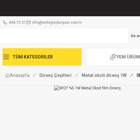
444 75 31
info@entegredunyasi.com.tr
TÜM KATEGORİLER
YENİ ÜRÜN
Anasayfa
Direnç Çeşitleri
Metal oksit direnç 1W
0