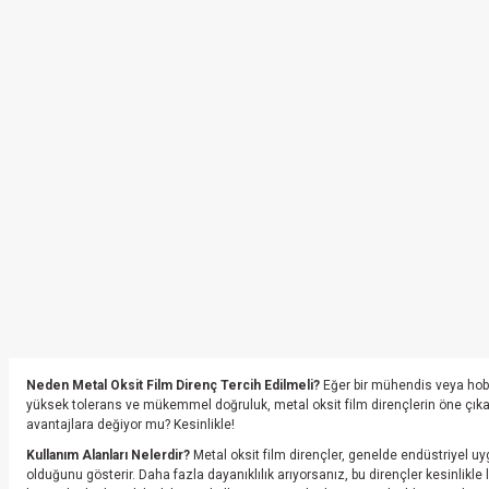
Neden Metal Oksit Film Direnç Tercih Edilmeli?
Eğer bir mühendis veya hobi 
yüksek tolerans ve mükemmel doğruluk, metal oksit film dirençlerin öne çıkan ö
avantajlara değiyor mu? Kesinlikle!
Kullanım Alanları Nelerdir?
Metal oksit film dirençler, genelde endüstriyel u
olduğunu gösterir. Daha fazla dayanıklılık arıyorsanız, bu dirençler kesinlikle 