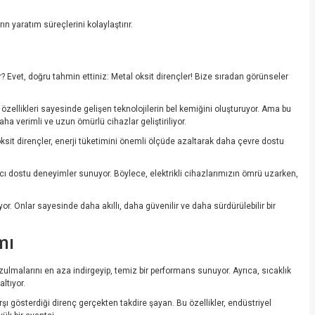
n yaratım süreçlerini kolaylaştırır.
 Evet, doğru tahmin ettiniz: Metal oksit dirençler! Bize sıradan görünseler
zellikleri sayesinde gelişen teknolojilerin bel kemiğini oluşturuyor. Ama bu
a verimli ve uzun ömürlü cihazlar geliştiriliyor.
oksit dirençler, enerji tüketimini önemli ölçüde azaltarak daha çevre dostu
ıcı dostu deneyimler sunuyor. Böylece, elektrikli cihazlarımızın ömrü uzarken,
 Onlar sayesinde daha akıllı, daha güvenilir ve daha sürdürülebilir bir
mı
ozulmalarını en aza indirgeyip, temiz bir performans sunuyor. Ayrıca, sıcaklık
ltıyor.
rşı gösterdiği direnç gerçekten takdire şayan. Bu özellikler, endüstriyel