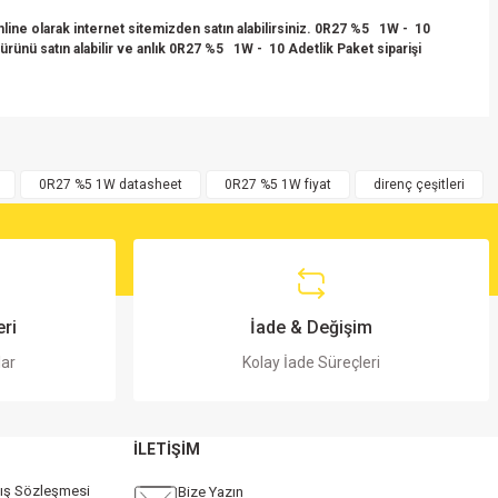
ine olarak internet sitemizden satın alabilirsiniz. 0R27 %5 1W - 10
ürünü satın alabilir ve anlık 0R27 %5 1W - 10 Adetlik Paket siparişi
0R27 %5 1W datasheet
0R27 %5 1W fiyat
direnç çeşitleri
ri
İade & Değişim
lar
Kolay İade Süreçleri
İLETİŞİM
tış Sözleşmesi
Bize Yazın