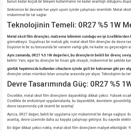
bunun kadar küçük bir bileşeni kullanmanın ne kadar avantajlı olduğunu düş
Sinkronize bir devrede her şeyin uyum içinde çalışması önemlidir. Metal oksit fi
mükemmel bir tat sağlar.
Teknolojinin Temeli: 0R27 %5 1W Me
Metal oksit film dirençler, malzeme biliminin sunduğu en iyi özelliklerden b
görmekteyiz. Duyulmaz bir melodi gibi, metal oksit film dirençler de devre tasa
Düşünün ki bir su borusunda bir vananın varlığı gibi; ne kadar su geçeceğini ay
Aynı zamanda, 0R27 %5 1W değerleri, bu dirençlerin belirli bir direnç seviy
belirtir. Yani, eğer bu dirençler bir İnsan gibi olsaydı, mükemmel bir şekilde 
günlük hayatımızda kullanılan cihazların içinde gizli bir kahraman gibi yer alı
dirençler onları mümkün kılan unsurlar arasında yer alıyor. Teknolojinin bu te
Devre Tasarımında Güç: 0R27 %5 1W 
Öncelikle, metal oksit film dirençlerin dayanıklılığı dikkat çekici. Yüksek sıca
Özellikle de endüstriyel uygulamalarda, bu dayanıklılık, devrelerin güvenilirli
devre tasarımında çok önemli bir avantaj!
Ayrıca, 0R27 değeri, belirli bir uygulama için mükemmel bir denge sağlıyor. B
avantaj, devre üzerinde daha az kayıpla çalışmayı getiriyor. Bu sayede elektriks
Bir diğer dikkat çekici nokta, metal oksit film dirençlerin maliyet-etkinliği