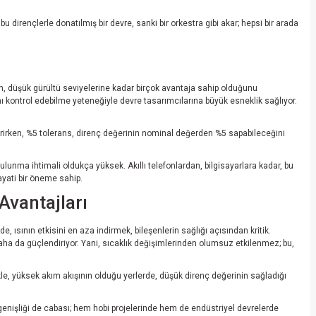
u dirençlerle donatılmış bir devre, sanki bir orkestra gibi akar; hepsi bir arada
, düşük gürültü seviyelerine kadar birçok avantaja sahip olduğunu
mını kontrol edebilme yeteneğiyle devre tasarımcılarına büyük esneklik sağlıyor.
rirken, %5 tolerans, direnç değerinin nominal değerden %5 sapabileceğini
ulunma ihtimali oldukça yüksek. Akıllı telefonlardan, bilgisayarlara kadar, bu
ayati bir öneme sahip.
Avantajları
, ısının etkisini en aza indirmek, bileşenlerin sağlığı açısından kritik.
 daha da güçlendiriyor. Yani, sıcaklık değişimlerinden olumsuz etkilenmez; bu,
kle, yüksek akım akışının olduğu yerlerde, düşük direnç değerinin sağladığı
 genişliği de cabası; hem hobi projelerinde hem de endüstriyel devrelerde