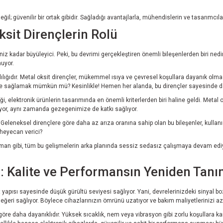
; güvenilir bir ortak gibidir. Sağladığı avantajlarla, mühendislerin ve tasarımcıları
ksit Dirençlerin Rolü
adar büyüleyici. Peki, bu devrimi gerçekleştiren önemli bileşenlerden biri nedir?
nuyor.
ığıdır. Metal oksit dirençler, mükemmel ısıya ve çevresel koşullara dayanık olma ö
enge sağlamak mümkün mü? Kesinlikle! Hemen her alanda, bu dirençler sayesinde dah
 elektronik ürünlerin tasarımında en önemli kriterlerden biri haline geldi. Metal 
or, aynı zamanda gezegenimize de katkı sağlıyor.
. Geleneksel dirençlere göre daha az arıza oranına sahip olan bu bileşenler, kullan
 heyecan verici?
an gibi, tüm bu gelişmelerin arka planında sessiz sedasız çalışmaya devam ediyor.
: Kalite ve Performansın Yeniden Tanı
sit yapısı sayesinde düşük gürültü seviyesi sağlıyor. Yani, devrelerinizdeki sinyal b
 değeri sağlıyor. Böylece cihazlarınızın ömrünü uzatıyor ve bakım maliyetlerinizi aza
e göre daha dayanıklıdır. Yüksek sıcaklık, nem veya vibrasyon gibi zorlu koşullara ka