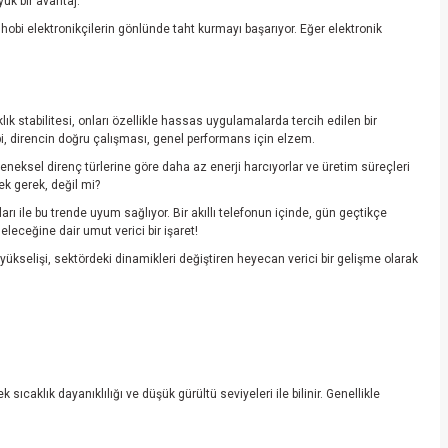
ük bir avantaj.
obi elektronikçilerin gönlünde taht kurmayı başarıyor. Eğer elektronik
ık stabilitesi, onları özellikle hassas uygulamalarda tercih edilen bir
ibi, direncin doğru çalışması, genel performans için elzem.
leneksel direnç türlerine göre daha az enerji harcıyorlar ve üretim süreçleri
ek gerek, değil mi?
rı ile bu trende uyum sağlıyor. Bir akıllı telefonun içinde, gün geçtikçe
eleceğine dair umut verici bir işaret!
yükselişi, sektördeki dinamikleri değiştiren heyecan verici bir gelişme olarak
 sıcaklık dayanıklılığı ve düşük gürültü seviyeleri ile bilinir. Genellikle