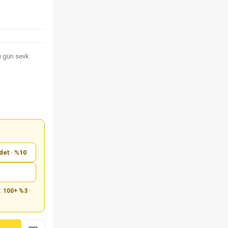
nı gün sevk
det · %10
m:
100+ %3 ·