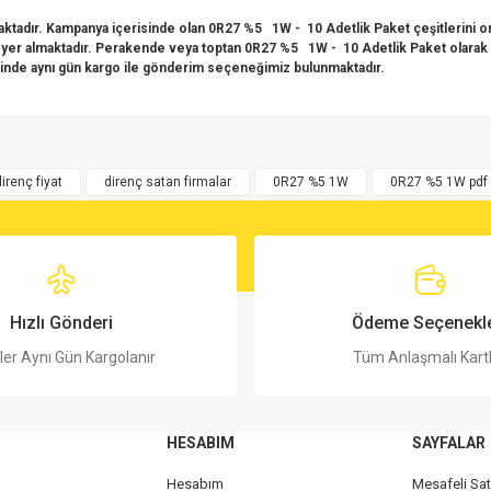
tadır. Kampanya içerisinde olan 0R27 %5 1W - 10 Adetlik Paket çeşitlerini onl
izde yer almaktadır. Perakende veya toptan 0R27 %5 1W - 10 Adetlik Paket olarak 
linde aynı gün kargo ile gönderim seçeneğimiz bulunmaktadır.
rsiz gördüğünüz noktaları öneri formunu kullanarak tarafımıza iletebilirsiniz.
Bu ürüne ilk yorumu siz yapın!
direnç fiyat
direnç satan firmalar
0R27 %5 1W
0R27 %5 1W pdf
Yorum Yaz
Hızlı Gönderi
Ödeme Seçenekle
ler Aynı Gün Kargolanır
Tüm Anlaşmalı Kart
HESABIM
SAYFALAR
Hesabım
Mesafeli Sa
Gönder