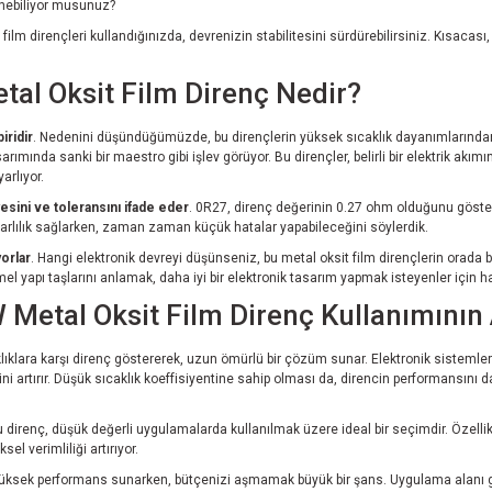
ünebiliyor musunuz?
lm dirençleri kullandığınızda, devrenizin stabilitesini sürdürebilirsiniz. Kısacası, b
tal Oksit Film Direnç Nedir?
iridir
. Nedenini düşündüğümüzde, bu dirençlerin yüksek sıcaklık dayanımlarından
rımında sanki bir maestro gibi işlev görüyor. Bu dirençler, belirli bir elektrik akı
arlıyor.
esini ve toleransını ifade eder
. 0R27, direnç değerinin 0.27 ohm olduğunu göste
kararlılık sağlarken, zaman zaman küçük hatalar yapabileceğini söylerdik.
yorlar
. Hangi elektronik devreyi düşünseniz, bu metal oksit film dirençlerin orada b
mel yapı taşlarını anlamak, daha iyi bir elektronik tasarım yapmak isteyenler için h
Metal Oksit Film Direnç Kullanımının 
klıklara karşı direnç göstererek, uzun ömürlü bir çözüm sunar. Elektronik sistemlerde
ğini artırır. Düşük sıcaklık koeffisiyentine sahip olması da, direncin performansını
u direnç, düşük değerli uygulamalarda kullanılmak üzere ideal bir seçimdir. Özelli
el verimliliği artırıyor.
dir. Yüksek performans sunarken, bütçenizi aşmamak büyük bir şans. Uygulama alanı