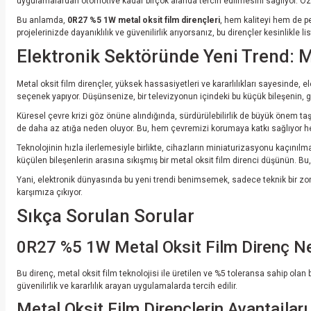
uygulamalardan otomotive kadar birçok alanda tercih edilmesini sağlıyor. Özel
Bu anlamda,
0R27 %5 1W metal oksit film dirençleri
, hem kaliteyi hem de p
projelerinizde dayanıklılık ve güvenilirlik arıyorsanız, bu dirençler kesinlikle l
Elektronik Sektöründe Yeni Trend: Me
Metal oksit film dirençler, yüksek hassasiyetleri ve kararlılıkları sayesinde,
seçenek yapıyor. Düşünsenize, bir televizyonun içindeki bu küçük bileşenin, gö
Küresel çevre krizi göz önüne alındığında, sürdürülebilirlik de büyük önem taşı
de daha az atığa neden oluyor. Bu, hem çevremizi korumaya katkı sağlıyor hem
Teknolojinin hızla ilerlemesiyle birlikte, cihazların miniaturizasyonu kaçınılm
küçülen bileşenlerin arasına sıkışmış bir metal oksit film direnci düşünün. Bu, 
Yani, elektronik dünyasında bu yeni trendi benimsemek, sadece teknik bir zorun
karşımıza çıkıyor.
Sıkça Sorulan Sorular
0R27 %5 1W Metal Oksit Film Direnç N
Bu direnç, metal oksit film teknolojisi ile üretilen ve %5 toleransa sahip olan bi
güvenilirlik ve kararlılık arayan uygulamalarda tercih edilir.
Metal Oksit Film Dirençlerin Avantajları