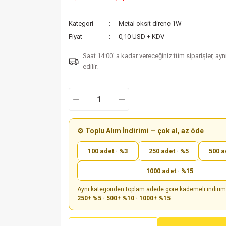
Kategori
Metal oksit direnç 1W
Fiyat
0,10 USD + KDV
Saat 14:00’ a kadar vereceğiniz tüm siparişler, ay
edilir.
⚙️ Toplu Alım İndirimi — çok al, az öde
100 adet · %3
250 adet · %5
500 a
1000 adet · %15
Aynı kategoriden toplam adede göre kademeli indiri
250+ %5 · 500+ %10 · 1000+ %15