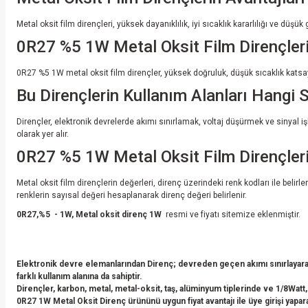
Metal oksit film dirençleri, yüksek dayanıklılık, iyi sıcaklık kararlılığı ve düş
0R27 %5 1W Metal Oksit Film Dirençlerin
0R27 %5 1W metal oksit film dirençler, yüksek doğruluk, düşük sıcaklık katsayıs
Bu Dirençlerin Kullanım Alanları Hangi S
Dirençler, elektronik devrelerde akımı sınırlamak, voltaj düşürmek ve sinyal i
olarak yer alır.
0R27 %5 1W Metal Oksit Film Dirençleri
Metal oksit film dirençlerin değerleri, direnç üzerindeki renk kodları ile belirl
renklerin sayısal değeri hesaplanarak direnç değeri belirlenir.
0R27,%5 - 1W, Metal oksit direnç 1W
resmi ve fiyatı sitemize eklenmiştir.
Elektronik devre elemanlarından Direnç; devreden geçen akımı sınırlayarak
farklı kullanım alanına da sahiptir.
Dirençler, karbon, metal, metal-oksit, taş, alüminyum tiplerinde ve 1/8Watt,
0R27 1W Metal Oksit Direnç ürününü uygun fiyat avantajı ile üye girişi yaparak