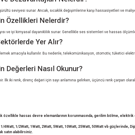
ük gürültü seviyesi sunar. Ancak, sıcaklık değişimlerine karşı hassasiyetleri ve maliye
 Özellikleri Nelerdir?
ı ve iyi kimyasal dayanıklılık sunar. Genellikle ses sistemleri ve hassas ölçümlerd
ektörlerde Yer Alır?
şlemek amacıyla kullanılır. Bu nedenle, telekomünikasyon, otomotiv, tüketici elekt
n Değerleri Nasıl Okunur?
enir. İlk iki renk, direnç değeri için sayı anlamına gelirken, üçüncü renk çarpan olar
 özellikle hassas devre elemanlarının korunmasında, gerilim bölme, elektrik en
 1/4Watt, 1/2Watt, 1Watt, 2Watt, 5Watt, 10Watt, 25Watt, 50Watt vb güçlerinde, Dip 
 satın alabilirsiniz.