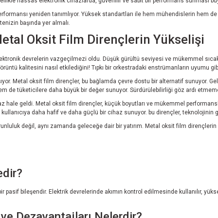
likle hassas elektronik cihazlarda, güvenilir ve sabit bir performans sunması büy
erformansı yeniden tanımlıyor. Yüksek standartları ile hem mühendislerin hem de h
istenizin başında yer almalı.
tal Oksit Film Dirençlerin Yükselişi
 elektronik devrelerin vazgeçilmezi oldu. Düşük gürültü seviyesi ve mükemmel sıcakl
rüntü kalitesini nasıl etkilediğini! Tıpkı bir orkestradaki enstrümanların uyumu g
yor. Metal oksit film dirençler, bu bağlamda çevre dostu bir alternatif sunuyor. Ge
 de tüketicilere daha büyük bir değer sunuyor. Sürdürülebilirliği göz ardı etmem
az hale geldi. Metal oksit film dirençler, küçük boyutları ve mükemmel performansla
kullanıcıya daha hafif ve daha güçlü bir cihaz sunuyor. bu dirençler, teknolojinin g
luluk değil, aynı zamanda geleceğe dair bir yatırım. Metal oksit film dirençlerin 
edir?
r pasif bileşendir. Elektrik devrelerinde akımın kontrol edilmesinde kullanılır, yüksek
 ve Dezavantajları Nelerdir?