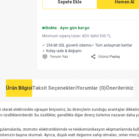
Sepete Ekle
Hemen Al
Stokta · Aynı gün kargo
Minimum sipariş tutarı: KDV dahil 500 TL
✓ 256-bit SSL güvenli ödeme
✓ Tüm anlaşmalı kartlar
✓ Kolay iade & değişim
Yorum Yaz
Ürünü Paylaş
Ürün Bilgisi
Taksit Seçenekleri
Yorumlar (0)
Önerileriniz
olarak elektronikle uğraşan biriyseniz, bu dirençlerin sunduğu avantajlar dikkati
zelliklerindendir. Bu özellikler, genellikle diğer direnç türlerine nazaran daha yü
ygulamalarda, otomotiv elektroniklerinde ve telekomünikasyon ekipmanlarında kulla
listenizin başına oturmalı. Ayrıca, düşük watt değerine sahip olmaları, onları mini pr