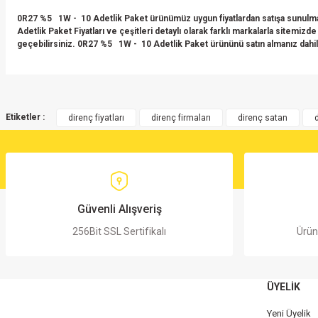
0R27 %5 1W - 10 Adetlik Paket ürünümüz uygun fiyatlardan satışa sunulmak
Adetlik Paket Fiyatları ve çeşitleri detaylı olarak farklı markalarla sitem
geçebilirsiniz. 0R27 %5 1W - 10 Adetlik Paket ürününü satın almanız dahi
Bu ürünün fiyat bilgisi, resim, ürün açıklamalarında ve diğer konularda yete
Görüş ve önerileriniz için teşekkür ederiz.
Etiketler :
direnç fiyatları
direnç firmaları
direnç satan
Ürün resmi kalitesiz, bozuk veya görüntülenemiyor.
Ürün açıklamasında eksik bilgiler bulunuyor.
Ürün bilgilerinde hatalar bulunuyor.
Ürün fiyatı diğer sitelerden daha pahalı.
Güvenli Alışveriş
Bu ürüne benzer farklı alternatifler olmalı.
256Bit SSL Sertifikalı
Ürün
ÜYELİK
Yeni Üyelik