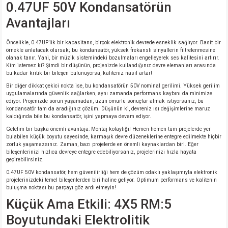
0.47UF 50V Kondansatörün
Avantajları
isi
Öncelikle, 0.47UF’lik bir kapasitans, birçok elektronik devrede esneklik sağlıyor. Basit bir
si
örnekle anlatacak olursak; bu kondansatör, yüksek frekanslı sinyallerin filtrelenmesine
olanak tanır. Yani, bir müzik sistemindeki bozulmaları engelleyerek ses kalitesini artırır.
Kim istemez ki? Şimdi bir düşünün, projenizde kullandığınız devre elemanları arasında
bu kadar kritik bir bileşen bulunuyorsa, kaliteniz nasıl artar!
isi
Bir diğer dikkat çekici nokta ise, bu kondansatörün 50V nominal gerilimi. Yüksek gerilim
uygulamalarında güvenlik sağlarken, aynı zamanda performans kaybını da minimize
isi
ediyor. Projenizde sorun yaşamadan, uzun ömürlü sonuçlar almak istiyorsanız, bu
kondansatör tam da aradığınız çözüm. Düşünün ki, devreniz ısı değişimlerine maruz
kaldığında bile bu kondansatör, işini yapmaya devam ediyor.
risi
Gelelim bir başka önemli avantaja: Montaj kolaylığı! Hemen hemen tüm projelerde yer
bulabilen küçük boyutu sayesinde, karmaşık devre düzeneklerine entegre edilmekte hiçbir
zorluk yaşamazsınız. Zaman, bazı projelerde en önemli kaynaklardan biri. Eğer
risi
bileşenlerinizi hızlıca devreye entegre edebiliyorsanız, projelerinizi hızla hayata
geçirebilirsiniz.
0.47UF 50V kondansatör, hem güvenilirliği hem de çözüm odaklı yaklaşımıyla elektronik
si
projelerinizdeki temel bileşenlerden biri haline geliyor. Optimum performans ve kalitenin
buluşma noktası bu parçayı göz ardı etmeyin!
si
Küçük Ama Etkili: 4X5 RM:5
Boyutundaki Elektrolitik
risi