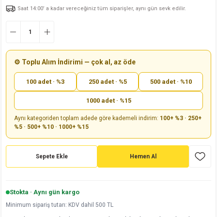
Saat 14:00’ a kadar vereceğiniz tüm siparişler, aynı gün sevk edilir.
md
risi
Klemens 180C
nsatör
erisi
renç %5 2W
Kılıf
risi
Klemens 90C
atör
risi
enç 1/8w
Kılıf
i
satör
risi
enç %1 1/2W
k kapasitör
⚙️ Toplu Alım İndirimi — çok al, az öde
100 adet · %3
250 adet · %5
500 adet · %10
si
atör
risi
enç %1 1/4W
1000 adet · %15
si
tör
risi
renç 1/2W
ad
iyot
Aynı kategoriden toplam adede göre kademeli indirim:
100+ %3 · 250+
%5 · 500+ %10 · 1000+ %15
si
atör
Serisi
renç 10W
isi
satör
Serisi
enç 1W
r 1206 Kılıf
Sepete Ekle
Hemen Al
 Serisi,45 Serisi
atör
Serisi
renç 20W
 1206 Kılıf - 25 Adet
iyot
Stokta · Aynı gün kargo
risi
tör
isi
enç 2W
 402 Kılıf
Minimum sipariş tutarı: KDV dahil 500 TL