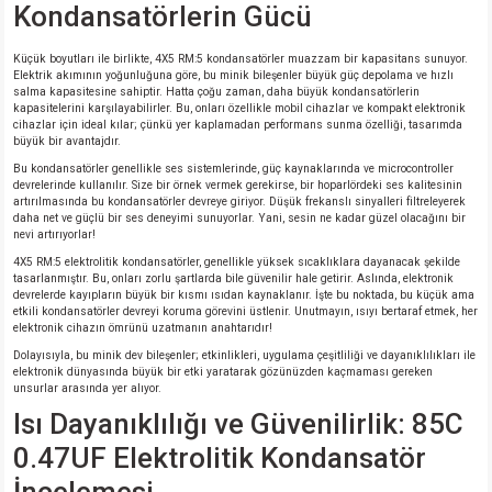
Kondansatörlerin Gücü
isi
Küçük boyutları ile birlikte, 4X5 RM:5 kondansatörler muazzam bir kapasitans sunuyor.
Elektrik akımının yoğunluğuna göre, bu minik bileşenler büyük güç depolama ve hızlı
salma kapasitesine sahiptir. Hatta çoğu zaman, daha büyük kondansatörlerin
erisi
kapasitelerini karşılayabilirler. Bu, onları özellikle mobil cihazlar ve kompakt elektronik
cihazlar için ideal kılar; çünkü yer kaplamadan performans sunma özelliği, tasarımda
büyük bir avantajdır.
releri
Bu kondansatörler genellikle ses sistemlerinde, güç kaynaklarında ve microcontroller
devrelerinde kullanılır. Size bir örnek vermek gerekirse, bir hoparlördeki ses kalitesinin
artırılmasında bu kondansatörler devreye giriyor. Düşük frekanslı sinyalleri filtreleyerek
P MARKA)
daha net ve güçlü bir ses deneyimi sunuyorlar. Yani, sesin ne kadar güzel olacağını bir
nevi artırıyorlar!
4X5 RM:5 elektrolitik kondansatörler, genellikle yüksek sıcaklıklara dayanacak şekilde
tasarlanmıştır. Bu, onları zorlu şartlarda bile güvenilir hale getirir. Aslında, elektronik
devrelerde kayıpların büyük bir kısmı ısıdan kaynaklanır. İşte bu noktada, bu küçük ama
etkili kondansatörler devreyi koruma görevini üstlenir. Unutmayın, ısıyı bertaraf etmek, her
elektronik cihazın ömrünü uzatmanın anahtarıdır!
Dolayısıyla, bu minik dev bileşenler; etkinlikleri, uygulama çeşitliliği ve dayanıklılıkları ile
elektronik dünyasında büyük bir etki yaratarak gözünüzden kaçmaması gereken
unsurlar arasında yer alıyor.
Isı Dayanıklılığı ve Güvenilirlik: 85C
0.47UF Elektrolitik Kondansatör