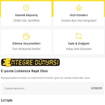
Ürün bilgilerinde hatalar bulunuyor.
Ürün fiyatı diğer sitelerden daha pahalı.
Güvenli Alışveriş
Hızlı Gönderi
Bu ürüne benzer farklı alternatifler olmalı.
256Bit SSL Sertifikalı
Ürünler Aynı Gün Kargolanır
Ödeme Seçenekleri
İade & Değişim
Gönder
Tüm Anlaşmalı Kartlar
Kolay İade Süreçleri
E-posta Listemize Kayıt Olun
Kampanyalarımızdan ve indirimlerimizden güncel olarak haberdar olun.
GÖNDER
İLETİŞİM