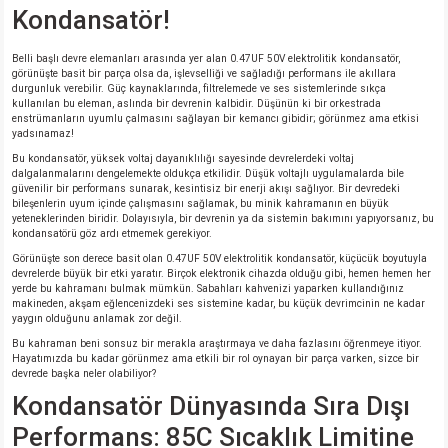
Kondansatör!
si
nsatörler
ç 25W
od
Belli başlı devre elemanları arasında yer alan 0.47UF 50V elektrolitik kondansatör,
ndansatör
ç 3W
ç
görünüşte basit bir parça olsa da, işlevselliği ve sağladığı performans ile akıllara
durgunluk verebilir. Güç kaynaklarında, filtrelemede ve ses sistemlerinde sıkça
kullanılan bu eleman, aslında bir devrenin kalbidir. Düşünün ki bir orkestrada
ver
d Kondansatörler
ç 4W
enstrümanların uyumlu çalmasını sağlayan bir kemancı gibidir; görünmez ama etkisi
yadsınamaz!
Bu kondansatör, yüksek voltaj dayanıklılığı sayesinde devrelerdeki voltaj
si
ansatör
ç 6W
dalgalanmalarını dengelemekte oldukça etkilidir. Düşük voltajlı uygulamalarda bile
güvenilir bir performans sunarak, kesintisiz bir enerji akışı sağlıyor. Bir devredeki
bileşenlerin uyum içinde çalışmasını sağlamak, bu minik kahramanın en büyük
si
Kondansatör
ç 7W
d
yeteneklerinden biridir. Dolayısıyla, bir devrenin ya da sistemin bakımını yapıyorsanız, bu
kondansatörü göz ardı etmemek gerekiyor.
isi
ansatör
ç 8W
Görünüşte son derece basit olan 0.47UF 50V elektrolitik kondansatör, küçücük boyutuyla
devrelerde büyük bir etki yaratır. Birçok elektronik cihazda olduğu gibi, hemen hemen her
yerde bu kahramanı bulmak mümkün. Sabahları kahvenizi yaparken kullandığınız
makineden, akşam eğlencenizdeki ses sistemine kadar, bu küçük devrimcinin ne kadar
si
ster AXİAL Kondansatör
ç 9W
yaygın olduğunu anlamak zor değil.
Bu kahraman beni sonsuz bir merakla araştırmaya ve daha fazlasını öğrenmeye itiyor.
risi
ndansatörler
Hayatımızda bu kadar görünmez ama etkili bir rol oynayan bir parça varken, sizce bir
devrede başka neler olabiliyor?
Kondansatör Dünyasında Sıra Dışı
isi
atör
Performans: 85C Sıcaklık Limitine