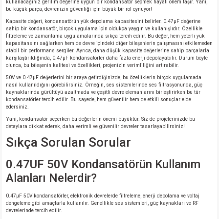
kullanacağınız gerilim değerine uygun bir kondansatör seçmek hayati önem taşır. Yani,
bu küçük parça, devrenizin güvenliği için büyük bir rol oynuyor!
Kapasite değeri, kondansatörün yük depolama kapasitesini belirler. 0.47µF değerine
sahip bir kondansatör, birçok uygulama için oldukça yaygın ve kullanışlıdır. Özellikle
filtreleme ve zamanlama uygulamalarında sıkça tercih edilir. Bu değer, hem yeterli yük
kapasitansını sağlarken hem de devre içindeki diğer bileşenlerin çalışmasını etkilemeden
stabil bir performans sergiler. Ayrıca, daha düşük kapasite değerlerine sahip parçalarla
karşılaştırıldığında, 0.47µF kondansatörler daha fazla enerji depolayabilir. Durum böyle
olunca, bu bileşenin kalitesi ve özellikleri, projenizin verimliliğini artırabilir.
50V ve 0.47µF değerlerini bir araya getirdiğinizde, bu özelliklerin birçok uygulamada
nasıl kullanıldığını görebilirsiniz. Örneğin, ses sistemlerinde ses filtrasyonunda, güç
kaynaklarında gürültüyü azaltmada ve çeşitli devre elemanlarını birleştirirken bu tür
kondansatörler tercih edilir. Bu sayede, hem güvenilir hem de etkili sonuçlar elde
edersiniz.
Yani, kondansatör seçerken bu değerlerin önemi büyüktür. Siz de projelerinizde bu
detaylara dikkat ederek, daha verimli ve güvenilir devreler tasarlayabilirsiniz!
Sıkça Sorulan Sorular
0.47UF 50V Kondansatörün Kullanım
Alanları Nelerdir?
0.47μF 50V kondansatörler, elektronik devrelerde filtreleme, enerji depolama ve voltaj
dengeleme gibi amaçlarla kullanılır. Genellikle ses sistemleri, güç kaynakları ve RF
devrelerinde tercih edilir.