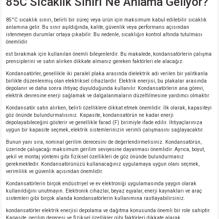
85C Sıcaklık Sınırı Ne Anlama Geliyor?
85°C sıcaklık sınırı, belirli bir süreç veya ürün için maksimum kabul edilebilir sıcaklık
anlamına gelir. Bu sınır aşıldığında, kalite, güvenlik veya performans açısından
istenmeyen durumlar ortaya çıkabilir. Bu nedenle, sıcaklığın kontrol altında tutulması
önemlidir.
est bırakmak için kullanılan önemli bileşenlerdir. Bu makalede, kondansatörlerin çalışma
prensiplerini ve satın alırken dikkate almanız gereken faktörleri ele alacağız.
Kondansatörler, genellikle iki paralel plaka arasında dielektrik adı verilen bir yalıtkanla
birlikte düzenlenmiş olan elektriksel cihazlardır. Elektrik enerjisi, bu plakalar arasında
depolanır ve daha sonra ihtiyaç duyulduğunda kullanılır. Kondansatörlerin ana görevi,
elektrik devresine enerji sağlamak ve dalgalanmaların düzeltilmesine yardımcı olmaktır.
Kondansatör satın alırken, belirli özelliklere dikkat etmek önemlidir. İlk olarak, kapasiteyi
göz önünde bulundurmalısınız. Kapasite, kondansatörün ne kadar enerji
depolayabileceğini gösterir ve genellikle farad (F) birimiyle ifade edilir. İhtiyaçlarınıza
uygun bir kapasite seçmek, elektrik sistemlerinizin verimli çalışmasını sağlayacaktır.
Bunun yanı sıra, nominal gerilim derecesini de değerlendirmelisiniz. Kondansatörün,
üzerinde çalışacağı maksimum gerilim seviyesine dayanması önemlidir. Ayrıca, boyut,
şekil ve montaj yöntemi gibi fiziksel özellikleri de göz önünde bulundurmanız
gerekmektedir. Kondansatörünüzü kullanacağınız uygulamaya uygun olanı seçmek,
verimlilik ve güvenlik açısından önemlidir.
Kondansatörlerin birçok endüstriyel ve ev elektroniği uygulamasında yaygın olarak
kullanıldığını unutmayın. Elektronik cihazlar, beyaz eşyalar, enerji kaynakları ve araç
sistemleri gibi birçok alanda kondansatörlerin kullanımına rastlayabilirsiniz.
kondansatörler elektrik enerjisi depolama ve dağıtma konusunda önemli bir role sahiptir.
Kapasite, gerilim derecesi ve fiziksel özellikler gibi faktörleri dikkate alarak