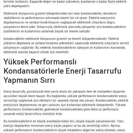
birimler kullanılır. Kapasite değeri ne kadar yüksekse, kondansör o kadar fazla elektrik
yükü depolayabilir.
Elektronik dünyasının gizemli bileşenlerinden biri olan kondansatörler, devrelerin
stabilitesini ve performansını artırmada önemli bir rol oynar. Elektrik enerjisinin
depolanmasını ve serbest bırakılmasını sağlayarak elektronik cihazların doğru
çalışmasını temin eder. Dolayısıyla, elektronik alanında çalışanlar için kondansatörlerin
özelliklerini ve kullanımını anlamak büyük bir öneme sahiptir.
kondansatörler elektronik dünyasının gizemli ve önemli bileşenlerindendir. Elektrik
yüklerini depolama ve serbest bırakma yetenekleri sayesinde elektronik cihazların verimli
çalışmasını sağlarlar. Bu nedenle, kondansatörlerin işleyişini ve kullanımını kavramak,
elektronik alanda başarılı olmak için önemlidir.
Yüksek Performanslı
Kondansatörlerle Enerji Tasarrufu
Yapmanın Sırrı
Enerji tasarrufu, günümüzde hem çevre dostu bir yaklaşım hem de maliyetleri düşürme
açısından büyük önem taşıyor. Bu bağlamda, yüksek performanslı kondansatörler enerji
verimliliği sağlamak için etkileyici bir seçenek olarak öne çıkıyor. Kondansatörler, elektrik
enerjisinin depolanması ve geri salınımı için kullanılan elektronik bileşenlerdir. Yüksek
performanslı kondansatörler, geleneksel kondansatörlere göre daha iyi performans
sunarak enerji tasarrufunu mümkün kılar.
Bu kondansatörlerin en büyük avantajlarından biri, düşük kayıplı çalışmalarıdır. Yani,
enerjiyi depolarken minimum enerji kaybı yaşanır ve bu da verimliliği artırır. Ayrıca,
yüksek performanslı kondansatörlerin düşük empedans değerine sahip olmaları, enerji