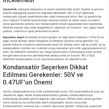
İncelemesi
Güvenilirlik
, elektronik bileşenlerin en önemli özelliklerinden biridir. Sıcaklık ve çevresel
koşullar değiştiğinde, güvenilirlik doğrudan etkilenebilir. 85C 0.47μF elektrolitik
kondansatör, yüksek sıcaklıklarda dahi stabil kalmasıyla bilinir. Peki, bu güvenilirliği
nasıl sağlıyor? Özellikle tasarımındaki malzeme kalitesi ve üretim süreci, arızaların
önüne geçilmesine yardımcı olur. Kondansatörler, birçok uygulamada enerji depolamak,
filtreleme yapmak veya voltaj dengelemesini sağlamak için kullanılır. Yani, doğru seçimi
yapmak, sisteminizin genel performansını etkiler.
Kapasitans değeri
de dikkate alınması gereken bir diğer önemli faktördür. 0.47μF’lık bir
değer, birçok devrede istenen dengeleme ve filtreleme işlevlerini yerine getirebilir. Bu,
yüksek frekanslı sinyallerin işlenmesinde önemli bir avantaj sunar. İşte bu yüzden, bu tip
kondansatörler, özellikle ses sistemleri ve güç kaynakları gibi kritik uygulamalarda tercih
edilir. Her elektronik mühendisi için, hangi kondansatörü kullanacağına karar vermek,
ona göre devre tasarımını şekillendirmek oldukça kritik bir karardır. 85C 0.47μF
elektrolitik kondansatörler, bu tür seçimlerde güvenilir bir alternatif sunar.
Kondansatör Seçerken Dikkat
Edilmesi Gerekenler: 50V ve
0.47UF’un Önemi
Gerilim, kondansatörlerin en kritik özelliklerinden biridir. 50V, birçok elektronik proje için
standart bir değer. Ancak burada dikkat etmeniz gereken, kondansatörünüzün
kullanılacağı devredeki gerilim değeridir. Eğer devreniz 50V’dan daha yüksek gerilime
maruz kalıyorsa, bu kondansatör yeterli olmayacaktır. Bunun sonucunda,
kondansatörünüz zamanla aşırı ısınabilir veya hasar görebilir. Dolayısıyla, projenizde