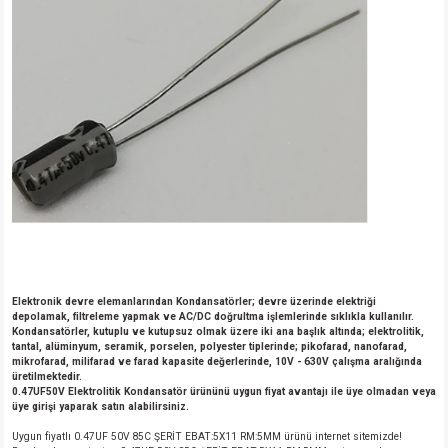
Elektronik devre elemanlarından Kondansatörler; devre üzerinde elektriği
depolamak, filtreleme yapmak ve AC/DC doğrultma işlemlerinde sıklıkla kullanılır.
Kondansatörler, kutuplu ve kutupsuz olmak üzere iki ana başlık altında; elektrolitik,
tantal, alüminyum, seramik, porselen, polyester tiplerinde; pikofarad, nanofarad,
mikrofarad, milifarad ve farad kapasite değerlerinde, 10V - 630V çalışma aralığında
üretilmektedir.
0.47UF50V Elektrolitik Kondansatör ürününü uygun fiyat avantajı ile üye olmadan veya
üye girişi yaparak satın alabilirsiniz.
Uygun fiyatlı 0.47UF 50V 85C ŞERİT EBAT:5X11 RM:5MM ürünü internet sitemizde!