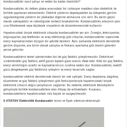
kondansatörler nasıl çalışır ve neden bu kadar önemlidir?
Kondansatörler, iki iletken plaka arasındaki bir izolasyon maddesi olan dielektrik ile
birlikte yapılanan elemanlardır. Elektrik yüklerini depolayabilen bu bileşenler, gerilim
uygulandığında yüklerin bir plakadan diğerine akmasına izin verir. Bu akımı geçici
olarak saklayabilir ve istendiğinde serbest bırakabilirler. Kondansatörler, enerjinin yanı
sıra filtrelenecek veya ölçülecek sinyallerin de düzenlenmesinde kullanılır.
Hayatımızdaki birçok elektronik cihazda kondansatörler yer alır. Örneğin, televizyonlar,
bilgisayarlar, cep telefonları ve araç elektroniği gibi cihazlar, kondansatörler sayesinde
enerji kaynaklarından düzgün bir şekilde beslenir. Aynı zamanda elektronik devrelerde
gerilim düşürme, ara birim olarak çalışma ve frekans ayarlama gibi önemli görevleri
yerine getirirler.
Kondansatörlerin temel işlevlerinden biri de güç faktörü iyileştirmesidir. Elektriksel
sistemlerdeki güç faktörü, aktif gücün toplam güce oranını ifade eder. Kötü bir güç faktörü,
enerji verimliliğini azaltır ve kaynaklarımızın israfına neden olur. Kondansatörler, reaktif
gücü dengeleyerek güç faktörünü iyileştirir ve enerji tasarrufu sağlar.
kondansatörler elektrik devrelerinde önemli bir role sahiptir. Enerji depolama, dağıtma,
düzenleme ve güç faktörü iyileştirmesi gibi fonksiyonlarıyla hayatımızdaki birçok
elektronik cihazın doğru çalışmasını sağlarlar. Bu nedenle, elektronik teknolojilerin
gelişimiyle birlikte kondansatörlere olan ihtiyaç da artmaktadır. Kısacası,
kondansatörlerin hayatımızdaki rolü büyük ve vazgeçilmezdir.
0.47UF50V Elektrolitik Kondansatör
resmi ve fiyatı sitemize eklenmiştir