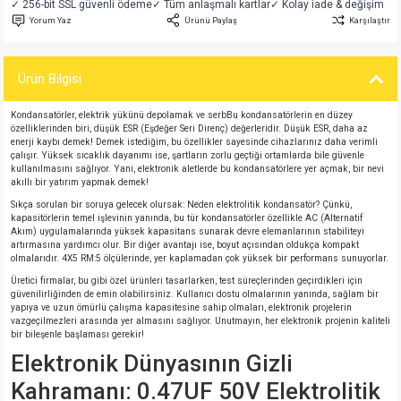
✓ 256-bit SSL güvenli ödeme
✓ Tüm anlaşmalı kartlar
✓ Kolay iade & değişim
si
atör
Serisi
enç 3W
 603 Kılıf
Yorum Yaz
Ürünü Paylaş
Karşılaştır
si
satör
erisi
enç 4W
 603 Kılıf - 25 Adet
Ürün Bilgisi
4 Serisi,27 Serisi,93 Serisi
atör
Serisi
enç 5W
 805 Kılıf
Kondansatörler, elektrik yükünü depolamak ve serbBu kondansatörlerin en düzey
özelliklerinden biri, düşük ESR (Eşdeğer Seri Direnç) değerleridir. Düşük ESR, daha az
enerji kaybı demek! Demek istediğim, bu özellikler sayesinde cihazlarınız daha verimli
tör
 Serisi
ç 10W
 805 Kılıf - 25 Adet
çalışır. Yüksek sıcaklık dayanımı ise, şartların zorlu geçtiği ortamlarda bile güvenle
kullanılmasını sağlıyor. Yani, elektronik aletlerde bu kondansatörlere yer açmak, bir nevi
akıllı bir yatırım yapmak demek!
erisi
atör
erisi
ç 11W
d
Sıkça sorulan bir soruya gelecek olursak: Neden elektrolitik kondansatör? Çünkü,
kapasitörlerin temel işlevinin yanında, bu tür kondansatörler özellikle AC (Alternatif
Akım) uygulamalarında yüksek kapasitans sunarak devre elemanlarının stabiliteyi
isi
satör
ç 13W
artırmasına yardımcı olur. Bir diğer avantajı ise, boyut açısından oldukça kompakt
olmalarıdır. 4X5 RM:5 ölçülerinde, yer kaplamadan çok yüksek bir performans sunuyorlar.
isi
atör
ç 14W
Üretici firmalar, bu gibi özel ürünleri tasarlarken, test süreçlerinden geçirdikleri için
güvenilirliğinden de emin olabilirsiniz. Kullanıcı dostu olmalarının yanında, sağlam bir
yapıya ve uzun ömürlü çalışma kapasitesine sahip olmaları, elektronik projelerin
vazgeçilmezleri arasında yer almasını sağlıyor. Unutmayın, her elektronik projenin kaliteli
i
satör
ç 15W
bir bileşenle başlaması gerekir!
Elektronik Dünyasının Gizli
isi
atör
ç 17W
iyot
Kahramanı: 0.47UF 50V Elektrolitik