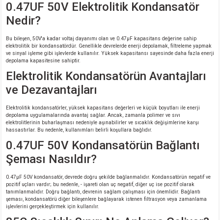
0.47UF 50V Elektrolitik Kondansatör
Nedir?
Bu bileşen, 50V'a kadar voltaj dayanımı olan ve 0.47μF kapasitans değerine sahip
elektrolitik bir kondansatördür. Genellikle devrelerde enerji depolamak, filtreleme yapmak
ve sinyal işleme gibi işlevlerde kullanılır. Yüksek kapasitansı sayesinde daha fazla enerji
depolama kapasitesine sahiptir.
Elektrolitik Kondansatörün Avantajları
ve Dezavantajları
Elektrolitik kondansatörler, yüksek kapasitans değerleri ve küçük boyutları ile enerji
depolama uygulamalarında avantaj sağlar. Ancak, zamanla polimer ve sıvı
elektrolitlerinin buharlaşması nedeniyle aşınabilirler ve sıcaklık değişimlerine karşı
hassastırlar. Bu nedenle, kullanımları belirli koşullara bağlıdır.
0.47UF 50V Kondansatörün Bağlantı
Şeması Nasıldır?
0.47µF 50V kondansatör, devrede doğru şekilde bağlanmalıdır. Kondansatörün negatif ve
pozitif uçları vardır; bu nedenle, - işareti olan uç negatif, diğer uç ise pozitif olarak
tanımlanmalıdır. Doğru bağlantı, devrenin sağlam çalışması için önemlidir. Bağlantı
şeması, kondansatörü diğer bileşenlere bağlayarak istenen filtrasyon veya zamanlama
işlevlerini gerçekleştirmek için kullanılır.