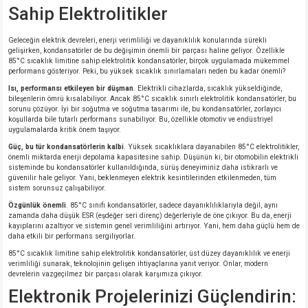
si
ansatör
 Kılıf
Sahip Elektrolitikler
si
a Tipi Kondansatör
 Kılıf
Geleceğin elektrik devreleri, enerji verimliliği ve dayanıklılık konularında sürekli
gelişirken, kondansatörler de bu değişimin önemli bir parçası haline geliyor. Özellikle
85°C sıcaklık limitine sahip elektrolitik kondansatörler, birçok uygulamada mükemmel
risi
Tipi Kondansatör
 Kılıf
performans gösteriyor. Peki, bu yüksek sıcaklık sınırlamaları neden bu kadar önemli?
Isı, performansı etkileyen bir düşman
. Elektrikli cihazlarda, sıcaklık yükseldiğinde,
bileşenlerin ömrü kısalabiliyor. Ancak 85°C sıcaklık sınırlı elektrolitik kondansatörler, bu
si
nsatör
 Kılıf
sorunu çözüyor. İyi bir soğutma ve soğutma tasarımı ile, bu kondansatörler, zorlayıcı
koşullarda bile tutarlı performans sunabiliyor. Bu, özellikle otomotiv ve endüstriyel
uygulamalarda kritik önem taşıyor.
si
r 1206 Kılıf
Kılıf
Güç, bu tür kondansatörlerin kalbi
. Yüksek sıcaklıklara dayanabilen 85°C elektrolitikler,
önemli miktarda enerji depolama kapasitesine sahip. Düşünün ki, bir otomobilin elektrikli
sisteminde bu kondansatörler kullanıldığında, sürüş deneyiminiz daha istikrarlı ve
si
 402 Kılıf
Kılıf
güvenilir hale geliyor. Yani, beklenmeyen elektrik kesintilerinden etkilenmeden, tüm
sistem sorunsuz çalışabiliyor.
Özgünlük önemli
. 85°C sınıfı kondansatörler, sadece dayanıklılıklarıyla değil, aynı
isi
 603 Kılıf
Kılıf
zamanda daha düşük ESR (eşdeğer seri direnç) değerleriyle de öne çıkıyor. Bu da, enerji
kayıplarını azaltıyor ve sistemin genel verimliliğini artırıyor. Yani, hem daha güçlü hem de
daha etkili bir performans sergiliyorlar.
si
 805 Kılıf
5W
85°C sıcaklık limitine sahip elektrolitik kondansatörler, üst düzey dayanıklılık ve enerji
verimliliği sunarak, teknolojinin gelişen ihtiyaçlarına yanıt veriyor. Onlar, modern
isi
nsatör
W
devrelerin vazgeçilmez bir parçası olarak karşımıza çıkıyor.
Elektronik Projelerinizi Güçlendirin:
si
atör
W