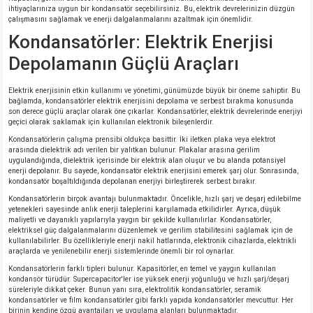
ihtiyaçlarınıza uygun bir kondansatör seçebilirsiniz. Bu, elektrik devrelerinizin düzgün
çalışmasını sağlamak ve enerji dalgalanmalarını azaltmak için önemlidir.
Kondansatörler: Elektrik Enerjisi
Depolamanın Güçlü Araçları
Elektrik enerjisinin etkin kullanımı ve yönetimi, günümüzde büyük bir öneme sahiptir. Bu
bağlamda, kondansatörler elektrik enerjisini depolama ve serbest bırakma konusunda
son derece güçlü araçlar olarak öne çıkarlar. Kondansatörler, elektrik devrelerinde enerjiyi
geçici olarak saklamak için kullanılan elektronik bileşenlerdir.
Kondansatörlerin çalışma prensibi oldukça basittir. İki iletken plaka veya elektrot
arasında dielektrik adı verilen bir yalıtkan bulunur. Plakalar arasına gerilim
uygulandığında, dielektrik içerisinde bir elektrik alan oluşur ve bu alanda potansiyel
enerji depolanır. Bu sayede, kondansatör elektrik enerjisini emerek şarj olur. Sonrasında,
kondansatör boşaltıldığında depolanan enerjiyi birleştirerek serbest bırakır.
Kondansatörlerin birçok avantajı bulunmaktadır. Öncelikle, hızlı şarj ve deşarj edilebilme
yetenekleri sayesinde anlık enerji taleplerini karşılamada etkilidirler. Ayrıca, düşük
maliyetli ve dayanıklı yapılarıyla yaygın bir şekilde kullanılırlar. Kondansatörler,
elektriksel güç dalgalanmalarını düzenlemek ve gerilim stabilitesini sağlamak için de
kullanılabilirler. Bu özellikleriyle enerji nakil hatlarında, elektronik cihazlarda, elektrikli
araçlarda ve yenilenebilir enerji sistemlerinde önemli bir rol oynarlar.
Kondansatörlerin farklı tipleri bulunur. Kapasitörler, en temel ve yaygın kullanılan
kondansör türüdür. Supercapacitor'ler ise yüksek enerji yoğunluğu ve hızlı şarj/deşarj
süreleriyle dikkat çeker. Bunun yanı sıra, elektrolitik kondansatörler, seramik
kondansatörler ve film kondansatörler gibi farklı yapıda kondansatörler mevcuttur. Her
birinin kendine özgü avantajları ve uygulama alanları bulunmaktadır.