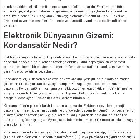
kondansatörler elektrik enerjisi depolamanın güçlü araçlarıdır. Enerji verimliliğini
artırmak, güç dalgalanmalarını dengelemek, anlık enerji ihtiyaçlarını karşılamak ve
stabilize bir enerji akışı sağlamak için yaygın olarak kullanılırlar. Farklı tipleri ve
özellikleri sayesinde çeşitli endüstrilerde ve teknolojik uygulamalarda önemli bir rol
oynarlar.
Elektronik Dünyasının Gizemi:
Kondansatör Nedir?
Elektronik dünyasında pek çok gizemli bileşen bulunur ve bunların arasında kondansatör
en önemlilerinden biridir. Kondansatörler, elektrik yükünü depolayabilen ve serbest
bırakabilen önemli bir elektronik bileşendir. Peki, kondansatörler nasıl çalışır ve ne işe
yarar? İşte bu soruların cevapları.
Kondansatörler, iki iletken plaka veya elektrot arasına yerleştirilen bir yalıtkan madde
(dielektrik) ile oluşturulan bir yapıya sahiptir. Bu yapı sayesinde elektrik yükleri
depolanır. Kondansatörlerin çalışma prensibi, pozitif ve negatif yüklerin biriktirilmesi ve
karşıt yüklerin birbirini çekmesi temeline dayanır. Böylece, kondansatörler elektrik
enerjisini depolayabilir ve anlık olarak serbest bırakabilir.
Kondansatörlerin pek çok farklı kullanım alanı vardır. Elektronik devrelerde, enerji
depolama, filtreleme, gerilim düzenleme gibi görevler üstlenirler. Örneğin, pil beslemeli bir
cihazda kondansatörler, anlık güç tüketimini karşılayarak dalgalanmaları azaltır ve
istikrarlı bir güç akışı sağlar. Ayrıca, ses sistemlerinde ve elektrik motorlarında da yaygın
olarak kullanılırlar.
Kondansatörlerin kapasitesi, yani kaç elektrik yükü depolayabileceği, birim olarak farad
(F) cinsinden ifade edilir. Genellikle mikrofarad (µF) veya pikofarad (pF) gibi daha küçük