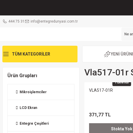
444 75 31
info@entegredunyasi.com.tr
TÜM KATEGORİLER
YENİ ÜRÜN
Vla517-01r 
Ürün Grupları
Tükendi
VLA517-01R
Mikroişlemciler
LCD Ekran
371,77 TL
Entegre Çeşitleri
Stokta Yok