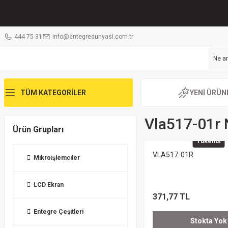
444 75 31
info@entegredunyasi.com.tr
TÜM KATEGORİLER
YENİ ÜRÜN
Vla517-01r 
Ürün Grupları
Tükendi
VLA517-01R
Mikroişlemciler
LCD Ekran
371,77 TL
Entegre Çeşitleri
Stokta Yok