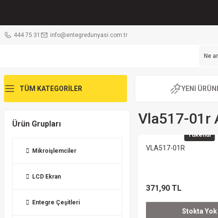
444 75 31
info@entegredunyasi.com.tr
TÜM KATEGORİLER
YENİ ÜRÜN
Vla517-01r 
Ürün Grupları
Tükendi
VLA517-01R
Mikroişlemciler
LCD Ekran
371,90 TL
Entegre Çeşitleri
Stokta Yok