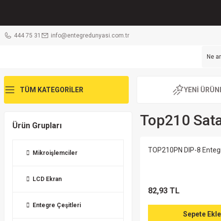
444 75 31
info@entegredunyasi.com.tr
TÜM KATEGORİLER
YENİ ÜRÜN
Top210 Sat
Ürün Grupları
TOP210PN DIP-8 Enteg
Mikroişlemciler
LCD Ekran
82,93 TL
Entegre Çeşitleri
Sepete Ekle