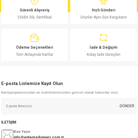
md
risi
Klemens 180C
nsatör
erisi
renç %5 2W
Kılıf
Güvenli Alışveriş
Hızlı Gönderi
256Bit SSL Sertifikalı
Ürünler Aynı Gün Kargolanır
risi
Klemens 90C
atör
risi
enç 1/8w
Kılıf
i
satör
risi
enç %1 1/2W
k kapasitör
Ödeme Seçenekleri
İade & Değişim
si
atör
risi
enç %1 1/4W
Tüm Anlaşmalı Kartlar
Kolay İade Süreçleri
si
tör
risi
renç 1/2W
ad
iyot
E-posta Listemize Kayıt Olun
si
atör
Serisi
renç 10W
Kampanyalarımızdan ve indirimlerimizden güncel olarak haberdar olun.
isi
satör
Serisi
enç 1W
r 1206 Kılıf
GÖNDER
 Serisi,45 Serisi
atör
Serisi
renç 20W
 1206 Kılıf - 25 Adet
iyot
İLETİŞİM
risi
tör
isi
enç 2W
 402 Kılıf
Bize Yazın
info@entegredunyasi.com.tr