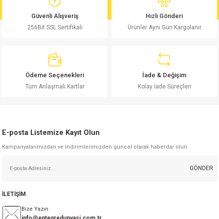
md
risi
Klemens 180C
nsatör
erisi
renç %5 2W
Kılıf
Güvenli Alışveriş
Hızlı Gönderi
256Bit SSL Sertifikalı
Ürünler Aynı Gün Kargolanır
risi
Klemens 90C
atör
risi
enç 1/8w
Kılıf
i
satör
risi
enç %1 1/2W
k kapasitör
Ödeme Seçenekleri
İade & Değişim
si
atör
risi
enç %1 1/4W
Tüm Anlaşmalı Kartlar
Kolay İade Süreçleri
si
tör
risi
renç 1/2W
ad
iyot
E-posta Listemize Kayıt Olun
si
atör
Serisi
renç 10W
Kampanyalarımızdan ve indirimlerimizden güncel olarak haberdar olun.
isi
satör
Serisi
enç 1W
r 1206 Kılıf
GÖNDER
 Serisi,45 Serisi
atör
Serisi
renç 20W
 1206 Kılıf - 25 Adet
iyot
İLETİŞİM
risi
tör
isi
enç 2W
 402 Kılıf
Bize Yazın
info@entegredunyasi.com.tr