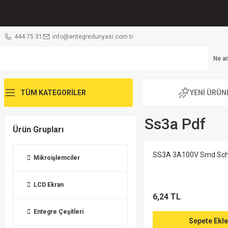
444 75 31
info@entegredunyasi.com.tr
TÜM KATEGORİLER
YENİ ÜRÜN
Ss3a Pdf
Ürün Grupları
SS3A 3A100V Smd Scho
Mikroişlemciler
LCD Ekran
6,24 TL
Entegre Çeşitleri
Sepete Ekle