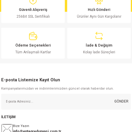
md
risi
Klemens 180C
nsatör
erisi
renç %5 2W
Kılıf
Güvenli Alışveriş
Hızlı Gönderi
256Bit SSL Sertifikalı
Ürünler Aynı Gün Kargolanır
risi
Klemens 90C
atör
risi
enç 1/8w
Kılıf
i
satör
risi
enç %1 1/2W
k kapasitör
Ödeme Seçenekleri
İade & Değişim
si
atör
risi
enç %1 1/4W
Tüm Anlaşmalı Kartlar
Kolay İade Süreçleri
si
tör
risi
renç 1/2W
ad
iyot
E-posta Listemize Kayıt Olun
si
atör
Serisi
renç 10W
Kampanyalarımızdan ve indirimlerimizden güncel olarak haberdar olun.
isi
satör
Serisi
enç 1W
r 1206 Kılıf
GÖNDER
 Serisi,45 Serisi
atör
Serisi
renç 20W
 1206 Kılıf - 25 Adet
iyot
İLETİŞİM
risi
tör
isi
enç 2W
 402 Kılıf
Bize Yazın
info@entegredunyasi.com.tr