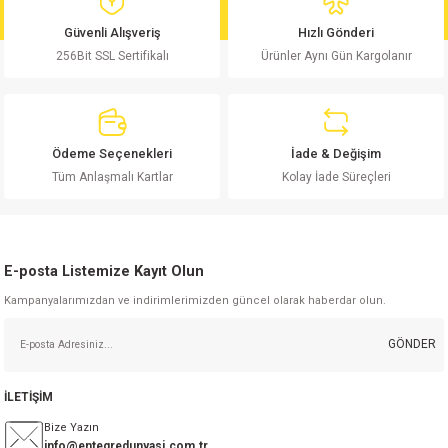
md
risi
Klemens 180C
nsatör
erisi
renç %5 2W
Kılıf
Güvenli Alışveriş
Hızlı Gönderi
256Bit SSL Sertifikalı
Ürünler Aynı Gün Kargolanır
risi
Klemens 90C
atör
risi
enç 1/8w
Kılıf
i
satör
risi
enç %1 1/2W
k kapasitör
Ödeme Seçenekleri
İade & Değişim
si
atör
risi
enç %1 1/4W
Tüm Anlaşmalı Kartlar
Kolay İade Süreçleri
si
tör
risi
renç 1/2W
ad
iyot
E-posta Listemize Kayıt Olun
si
atör
Serisi
renç 10W
Kampanyalarımızdan ve indirimlerimizden güncel olarak haberdar olun.
isi
satör
Serisi
enç 1W
r 1206 Kılıf
GÖNDER
 Serisi,45 Serisi
atör
Serisi
renç 20W
 1206 Kılıf - 25 Adet
iyot
İLETİŞİM
risi
tör
isi
enç 2W
 402 Kılıf
Bize Yazın
info@entegredunyasi.com.tr