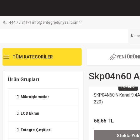
444 75 31
info@entegredunyasi.com.tr
TÜM KATEGORİLER
YENİ ÜRÜN
Skp04n60 A
Ürün Grupları
Tükendi
SKP04N60 N Kanal 9.4
Mikroişlemciler
220)
LCD Ekran
68,66 TL
Entegre Çeşitleri
Stokta Yok