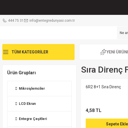
444 75 31
info@entegredunyasi.com.tr
TÜM KATEGORİLER
YENİ ÜRÜN
Sıra Direnç 
Ürün Grupları
6R2 8+1 Sıra Direnç
Mikroişlemciler
LCD Ekran
4,58 TL
Entegre Çeşitleri
Sepete Ekle