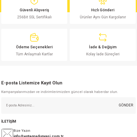
md
risi
Klemens 180C
nsatör
erisi
renç %5 2W
Kılıf
Güvenli Alışveriş
Hızlı Gönderi
256Bit SSL Sertifikalı
Ürünler Aynı Gün Kargolanır
risi
Klemens 90C
atör
risi
enç 1/8w
Kılıf
i
satör
risi
enç %1 1/2W
k kapasitör
Ödeme Seçenekleri
İade & Değişim
si
atör
risi
enç %1 1/4W
Tüm Anlaşmalı Kartlar
Kolay İade Süreçleri
si
tör
risi
renç 1/2W
ad
iyot
E-posta Listemize Kayıt Olun
si
atör
Serisi
renç 10W
Kampanyalarımızdan ve indirimlerimizden güncel olarak haberdar olun.
isi
satör
Serisi
enç 1W
r 1206 Kılıf
GÖNDER
 Serisi,45 Serisi
atör
Serisi
renç 20W
 1206 Kılıf - 25 Adet
iyot
İLETİŞİM
risi
tör
isi
enç 2W
 402 Kılıf
Bize Yazın
info@entegredunyasi.com.tr