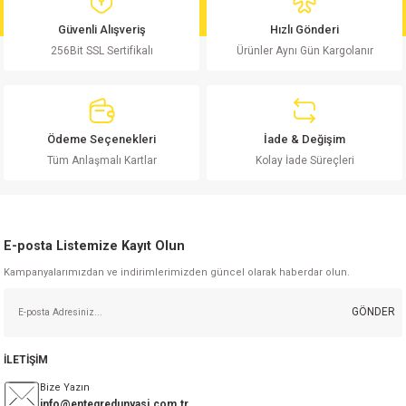
md
risi
Klemens 180C
nsatör
erisi
renç %5 2W
Kılıf
Güvenli Alışveriş
Hızlı Gönderi
256Bit SSL Sertifikalı
Ürünler Aynı Gün Kargolanır
risi
Klemens 90C
atör
risi
enç 1/8w
Kılıf
i
satör
risi
enç %1 1/2W
k kapasitör
Ödeme Seçenekleri
İade & Değişim
si
atör
risi
enç %1 1/4W
Tüm Anlaşmalı Kartlar
Kolay İade Süreçleri
si
tör
risi
renç 1/2W
ad
iyot
E-posta Listemize Kayıt Olun
si
atör
Serisi
renç 10W
Kampanyalarımızdan ve indirimlerimizden güncel olarak haberdar olun.
isi
satör
Serisi
enç 1W
r 1206 Kılıf
GÖNDER
 Serisi,45 Serisi
atör
Serisi
renç 20W
 1206 Kılıf - 25 Adet
iyot
İLETİŞİM
risi
tör
isi
enç 2W
 402 Kılıf
Bize Yazın
info@entegredunyasi.com.tr