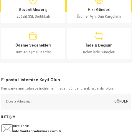
md
risi
Klemens 180C
nsatör
erisi
renç %5 2W
Kılıf
Güvenli Alışveriş
Hızlı Gönderi
256Bit SSL Sertifikalı
Ürünler Aynı Gün Kargolanır
risi
Klemens 90C
atör
risi
enç 1/8w
Kılıf
i
satör
risi
enç %1 1/2W
k kapasitör
Ödeme Seçenekleri
İade & Değişim
si
atör
risi
enç %1 1/4W
Tüm Anlaşmalı Kartlar
Kolay İade Süreçleri
si
tör
risi
renç 1/2W
ad
iyot
E-posta Listemize Kayıt Olun
si
atör
Serisi
renç 10W
Kampanyalarımızdan ve indirimlerimizden güncel olarak haberdar olun.
isi
satör
Serisi
enç 1W
r 1206 Kılıf
GÖNDER
 Serisi,45 Serisi
atör
Serisi
renç 20W
 1206 Kılıf - 25 Adet
iyot
İLETİŞİM
risi
tör
isi
enç 2W
 402 Kılıf
Bize Yazın
info@entegredunyasi.com.tr