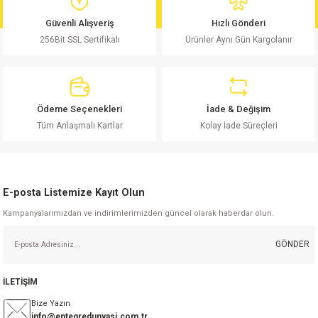
md
risi
Klemens 180C
nsatör
erisi
renç %5 2W
Kılıf
Güvenli Alışveriş
Hızlı Gönderi
256Bit SSL Sertifikalı
Ürünler Aynı Gün Kargolanır
risi
Klemens 90C
atör
risi
enç 1/8w
Kılıf
i
satör
risi
enç %1 1/2W
k kapasitör
Ödeme Seçenekleri
İade & Değişim
si
atör
risi
enç %1 1/4W
Tüm Anlaşmalı Kartlar
Kolay İade Süreçleri
si
tör
risi
renç 1/2W
ad
iyot
E-posta Listemize Kayıt Olun
si
atör
Serisi
renç 10W
Kampanyalarımızdan ve indirimlerimizden güncel olarak haberdar olun.
isi
satör
Serisi
enç 1W
r 1206 Kılıf
GÖNDER
 Serisi,45 Serisi
atör
Serisi
renç 20W
 1206 Kılıf - 25 Adet
iyot
İLETİŞİM
risi
tör
isi
enç 2W
 402 Kılıf
Bize Yazın
info@entegredunyasi.com.tr