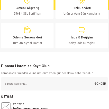
md
risi
Klemens 180C
nsatör
erisi
renç %5 2W
Kılıf
Güvenli Alışveriş
Hızlı Gönderi
256Bit SSL Sertifikalı
Ürünler Aynı Gün Kargolanır
risi
Klemens 90C
atör
risi
enç 1/8w
Kılıf
i
satör
risi
enç %1 1/2W
k kapasitör
Ödeme Seçenekleri
İade & Değişim
si
atör
risi
enç %1 1/4W
Tüm Anlaşmalı Kartlar
Kolay İade Süreçleri
si
tör
risi
renç 1/2W
ad
iyot
E-posta Listemize Kayıt Olun
si
atör
Serisi
renç 10W
Kampanyalarımızdan ve indirimlerimizden güncel olarak haberdar olun.
isi
satör
Serisi
enç 1W
r 1206 Kılıf
GÖNDER
 Serisi,45 Serisi
atör
Serisi
renç 20W
 1206 Kılıf - 25 Adet
iyot
İLETİŞİM
risi
tör
isi
enç 2W
 402 Kılıf
Bize Yazın
info@entegredunyasi.com.tr