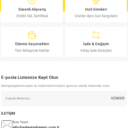
md
risi
Klemens 180C
nsatör
erisi
renç %5 2W
Kılıf
Güvenli Alışveriş
Hızlı Gönderi
256Bit SSL Sertifikalı
Ürünler Aynı Gün Kargolanır
risi
Klemens 90C
atör
risi
enç 1/8w
Kılıf
i
satör
risi
enç %1 1/2W
k kapasitör
Ödeme Seçenekleri
İade & Değişim
si
atör
risi
enç %1 1/4W
Tüm Anlaşmalı Kartlar
Kolay İade Süreçleri
si
tör
risi
renç 1/2W
ad
iyot
E-posta Listemize Kayıt Olun
si
atör
Serisi
renç 10W
Kampanyalarımızdan ve indirimlerimizden güncel olarak haberdar olun.
isi
satör
Serisi
enç 1W
r 1206 Kılıf
GÖNDER
 Serisi,45 Serisi
atör
Serisi
renç 20W
 1206 Kılıf - 25 Adet
iyot
İLETİŞİM
risi
tör
isi
enç 2W
 402 Kılıf
Bize Yazın
info@entegredunyasi.com.tr