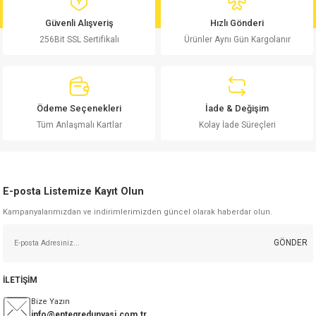
md
risi
Klemens 180C
nsatör
erisi
renç %5 2W
Kılıf
Güvenli Alışveriş
Hızlı Gönderi
256Bit SSL Sertifikalı
Ürünler Aynı Gün Kargolanır
risi
Klemens 90C
atör
risi
enç 1/8w
Kılıf
i
satör
risi
enç %1 1/2W
k kapasitör
Ödeme Seçenekleri
İade & Değişim
si
atör
risi
enç %1 1/4W
Tüm Anlaşmalı Kartlar
Kolay İade Süreçleri
si
tör
risi
renç 1/2W
ad
iyot
E-posta Listemize Kayıt Olun
si
atör
Serisi
renç 10W
Kampanyalarımızdan ve indirimlerimizden güncel olarak haberdar olun.
isi
satör
Serisi
enç 1W
r 1206 Kılıf
GÖNDER
 Serisi,45 Serisi
atör
Serisi
renç 20W
 1206 Kılıf - 25 Adet
iyot
İLETİŞİM
risi
tör
isi
enç 2W
 402 Kılıf
Bize Yazın
info@entegredunyasi.com.tr