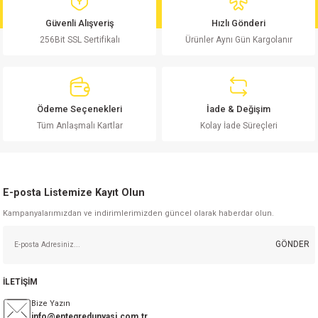
md
risi
Klemens 180C
nsatör
erisi
renç %5 2W
Kılıf
Güvenli Alışveriş
Hızlı Gönderi
256Bit SSL Sertifikalı
Ürünler Aynı Gün Kargolanır
risi
Klemens 90C
atör
risi
enç 1/8w
Kılıf
i
satör
risi
enç %1 1/2W
k kapasitör
Ödeme Seçenekleri
İade & Değişim
si
atör
risi
enç %1 1/4W
Tüm Anlaşmalı Kartlar
Kolay İade Süreçleri
si
tör
risi
renç 1/2W
ad
iyot
E-posta Listemize Kayıt Olun
si
atör
Serisi
renç 10W
Kampanyalarımızdan ve indirimlerimizden güncel olarak haberdar olun.
isi
satör
Serisi
enç 1W
r 1206 Kılıf
GÖNDER
 Serisi,45 Serisi
atör
Serisi
renç 20W
 1206 Kılıf - 25 Adet
iyot
İLETİŞİM
risi
tör
isi
enç 2W
 402 Kılıf
Bize Yazın
info@entegredunyasi.com.tr