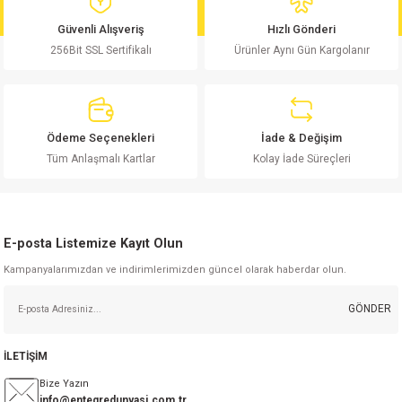
md
risi
Klemens 180C
nsatör
erisi
renç %5 2W
Kılıf
Güvenli Alışveriş
Hızlı Gönderi
256Bit SSL Sertifikalı
Ürünler Aynı Gün Kargolanır
risi
Klemens 90C
atör
risi
enç 1/8w
Kılıf
i
satör
risi
enç %1 1/2W
k kapasitör
Ödeme Seçenekleri
İade & Değişim
si
atör
risi
enç %1 1/4W
Tüm Anlaşmalı Kartlar
Kolay İade Süreçleri
si
tör
risi
renç 1/2W
ad
iyot
E-posta Listemize Kayıt Olun
si
atör
Serisi
renç 10W
Kampanyalarımızdan ve indirimlerimizden güncel olarak haberdar olun.
isi
satör
Serisi
enç 1W
r 1206 Kılıf
GÖNDER
 Serisi,45 Serisi
atör
Serisi
renç 20W
 1206 Kılıf - 25 Adet
iyot
İLETİŞİM
risi
tör
isi
enç 2W
 402 Kılıf
Bize Yazın
info@entegredunyasi.com.tr