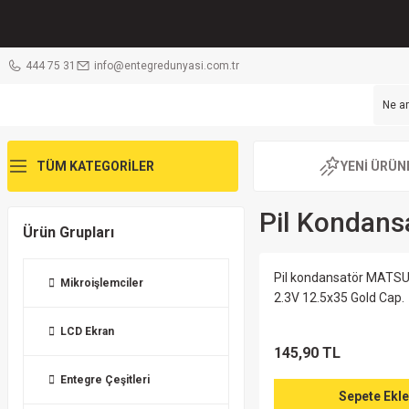
444 75 31
info@entegredunyasi.com.tr
TÜM KATEGORİLER
YENİ ÜRÜN
Pil Kondans
Ürün Grupları
Pil kondansatör MATS
Mikroişlemciler
2.3V 12.5x35 Gold Cap.
LCD Ekran
145,90 TL
Entegre Çeşitleri
Sepete Ekle