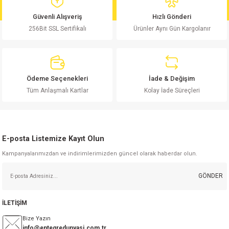
md
risi
Klemens 180C
nsatör
erisi
renç %5 2W
Kılıf
Güvenli Alışveriş
Hızlı Gönderi
256Bit SSL Sertifikalı
Ürünler Aynı Gün Kargolanır
risi
Klemens 90C
atör
risi
enç 1/8w
Kılıf
i
satör
risi
enç %1 1/2W
k kapasitör
Ödeme Seçenekleri
İade & Değişim
si
atör
risi
enç %1 1/4W
Tüm Anlaşmalı Kartlar
Kolay İade Süreçleri
si
tör
risi
renç 1/2W
ad
iyot
E-posta Listemize Kayıt Olun
si
atör
Serisi
renç 10W
Kampanyalarımızdan ve indirimlerimizden güncel olarak haberdar olun.
isi
satör
Serisi
enç 1W
r 1206 Kılıf
GÖNDER
 Serisi,45 Serisi
atör
Serisi
renç 20W
 1206 Kılıf - 25 Adet
iyot
İLETİŞİM
risi
tör
isi
enç 2W
 402 Kılıf
Bize Yazın
info@entegredunyasi.com.tr