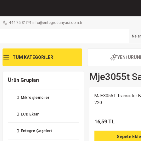
444 75 31
info@entegredunyasi.com.tr
TÜM KATEGORİLER
YENİ ÜRÜN
Mje3055t S
Ürün Grupları
MJE3055T Transistör B
Mikroişlemciler
220
LCD Ekran
16,59 TL
Entegre Çeşitleri
Sepete Ekle