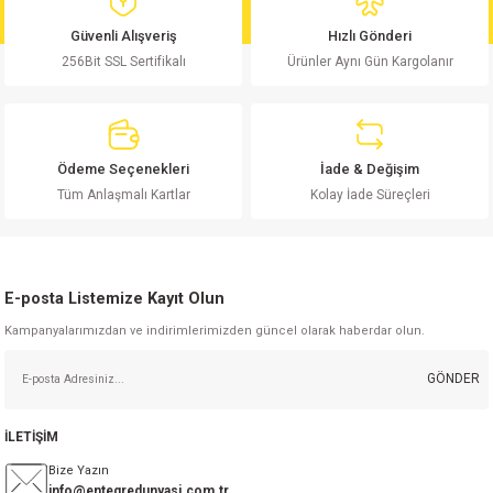
md
risi
Klemens 180C
nsatör
erisi
renç %5 2W
Kılıf
Güvenli Alışveriş
Hızlı Gönderi
256Bit SSL Sertifikalı
Ürünler Aynı Gün Kargolanır
risi
Klemens 90C
atör
risi
enç 1/8w
Kılıf
i
satör
risi
enç %1 1/2W
k kapasitör
Ödeme Seçenekleri
İade & Değişim
si
atör
risi
enç %1 1/4W
Tüm Anlaşmalı Kartlar
Kolay İade Süreçleri
si
tör
risi
renç 1/2W
ad
iyot
E-posta Listemize Kayıt Olun
si
atör
Serisi
renç 10W
Kampanyalarımızdan ve indirimlerimizden güncel olarak haberdar olun.
isi
satör
Serisi
enç 1W
r 1206 Kılıf
GÖNDER
 Serisi,45 Serisi
atör
Serisi
renç 20W
 1206 Kılıf - 25 Adet
iyot
İLETİŞİM
risi
tör
isi
enç 2W
 402 Kılıf
Bize Yazın
info@entegredunyasi.com.tr