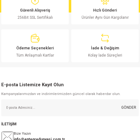
md
risi
Klemens 180C
nsatör
erisi
renç %5 2W
Kılıf
Güvenli Alışveriş
Hızlı Gönderi
256Bit SSL Sertifikalı
Ürünler Aynı Gün Kargolanır
risi
Klemens 90C
atör
risi
enç 1/8w
Kılıf
i
satör
risi
enç %1 1/2W
k kapasitör
Ödeme Seçenekleri
İade & Değişim
si
atör
risi
enç %1 1/4W
Tüm Anlaşmalı Kartlar
Kolay İade Süreçleri
si
tör
risi
renç 1/2W
ad
iyot
E-posta Listemize Kayıt Olun
si
atör
Serisi
renç 10W
Kampanyalarımızdan ve indirimlerimizden güncel olarak haberdar olun.
isi
satör
Serisi
enç 1W
r 1206 Kılıf
GÖNDER
 Serisi,45 Serisi
atör
Serisi
renç 20W
 1206 Kılıf - 25 Adet
iyot
İLETİŞİM
risi
tör
isi
enç 2W
 402 Kılıf
Bize Yazın
info@entegredunyasi.com.tr