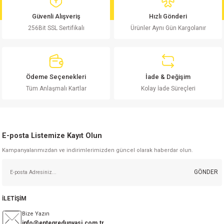
md
risi
Klemens 180C
nsatör
erisi
renç %5 2W
Kılıf
Güvenli Alışveriş
Hızlı Gönderi
256Bit SSL Sertifikalı
Ürünler Aynı Gün Kargolanır
risi
Klemens 90C
atör
risi
enç 1/8w
Kılıf
i
satör
risi
enç %1 1/2W
k kapasitör
Ödeme Seçenekleri
İade & Değişim
si
atör
risi
enç %1 1/4W
Tüm Anlaşmalı Kartlar
Kolay İade Süreçleri
si
tör
risi
renç 1/2W
ad
iyot
E-posta Listemize Kayıt Olun
si
atör
Serisi
renç 10W
Kampanyalarımızdan ve indirimlerimizden güncel olarak haberdar olun.
isi
satör
Serisi
enç 1W
r 1206 Kılıf
GÖNDER
 Serisi,45 Serisi
atör
Serisi
renç 20W
 1206 Kılıf - 25 Adet
iyot
İLETİŞİM
risi
tör
isi
enç 2W
 402 Kılıf
Bize Yazın
info@entegredunyasi.com.tr