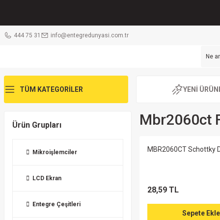
444 75 31
info@entegredunyasi.com.tr
TÜM KATEGORİLER
YENİ ÜRÜN
Mbr2060ct F
Ürün Grupları
MBR2060CT Schottky D
Mikroişlemciler
LCD Ekran
28,59 TL
Entegre Çeşitleri
Sepete Ekle