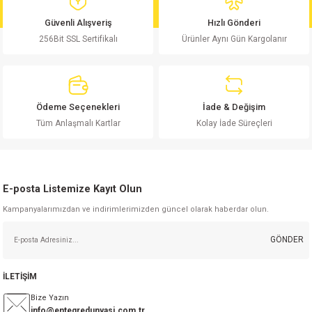
md
risi
Klemens 180C
nsatör
erisi
renç %5 2W
Kılıf
Güvenli Alışveriş
Hızlı Gönderi
256Bit SSL Sertifikalı
Ürünler Aynı Gün Kargolanır
risi
Klemens 90C
atör
risi
enç 1/8w
Kılıf
i
satör
risi
enç %1 1/2W
k kapasitör
Ödeme Seçenekleri
İade & Değişim
si
atör
risi
enç %1 1/4W
Tüm Anlaşmalı Kartlar
Kolay İade Süreçleri
si
tör
risi
renç 1/2W
ad
iyot
E-posta Listemize Kayıt Olun
si
atör
Serisi
renç 10W
Kampanyalarımızdan ve indirimlerimizden güncel olarak haberdar olun.
isi
satör
Serisi
enç 1W
r 1206 Kılıf
GÖNDER
 Serisi,45 Serisi
atör
Serisi
renç 20W
 1206 Kılıf - 25 Adet
iyot
İLETİŞİM
risi
tör
isi
enç 2W
 402 Kılıf
Bize Yazın
info@entegredunyasi.com.tr