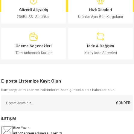
md
risi
Klemens 180C
nsatör
erisi
renç %5 2W
Kılıf
Güvenli Alışveriş
Hızlı Gönderi
256Bit SSL Sertifikalı
Ürünler Aynı Gün Kargolanır
risi
Klemens 90C
atör
risi
enç 1/8w
Kılıf
i
satör
risi
enç %1 1/2W
k kapasitör
Ödeme Seçenekleri
İade & Değişim
si
atör
risi
enç %1 1/4W
Tüm Anlaşmalı Kartlar
Kolay İade Süreçleri
si
tör
risi
renç 1/2W
ad
iyot
E-posta Listemize Kayıt Olun
si
atör
Serisi
renç 10W
Kampanyalarımızdan ve indirimlerimizden güncel olarak haberdar olun.
isi
satör
Serisi
enç 1W
r 1206 Kılıf
GÖNDER
 Serisi,45 Serisi
atör
Serisi
renç 20W
 1206 Kılıf - 25 Adet
iyot
İLETİŞİM
risi
tör
isi
enç 2W
 402 Kılıf
Bize Yazın
info@entegredunyasi.com.tr