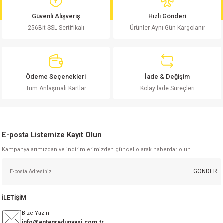
md
risi
Klemens 180C
nsatör
erisi
renç %5 2W
Kılıf
Güvenli Alışveriş
Hızlı Gönderi
256Bit SSL Sertifikalı
Ürünler Aynı Gün Kargolanır
risi
Klemens 90C
atör
risi
enç 1/8w
Kılıf
i
satör
risi
enç %1 1/2W
k kapasitör
Ödeme Seçenekleri
İade & Değişim
si
atör
risi
enç %1 1/4W
Tüm Anlaşmalı Kartlar
Kolay İade Süreçleri
si
tör
risi
renç 1/2W
ad
iyot
E-posta Listemize Kayıt Olun
si
atör
Serisi
renç 10W
Kampanyalarımızdan ve indirimlerimizden güncel olarak haberdar olun.
isi
satör
Serisi
enç 1W
r 1206 Kılıf
GÖNDER
 Serisi,45 Serisi
atör
Serisi
renç 20W
 1206 Kılıf - 25 Adet
iyot
İLETİŞİM
risi
tör
isi
enç 2W
 402 Kılıf
Bize Yazın
info@entegredunyasi.com.tr